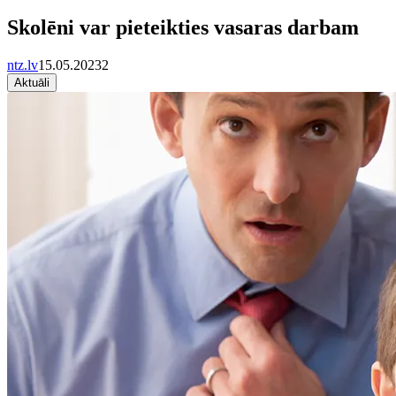
Skolēni var pieteikties vasaras darbam
ntz.lv
15.05.2023
2
Aktuāli