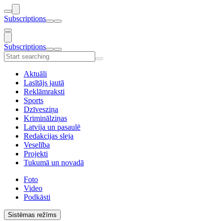
Subscriptions
Subscriptions
Aktuāli
Lasītājs jautā
Reklāmraksti
Sports
Dzīvesziņa
Kriminālziņas
Latvija un pasaulē
Redakcijas sleja
Veselība
Projekti
Tukumā un novadā
Foto
Video
Podkāsti
Sistēmas režīms