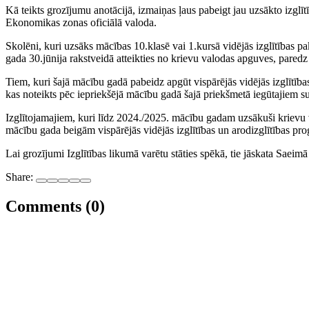
Kā teikts grozījumu anotācijā, izmaiņas ļaus pabeigt jau uzsākto izglī
Ekonomikas zonas oficiālā valoda.
Skolēni, kuri uzsāks mācības 10.klasē vai 1.kursā vidējās izglītības pa
gada 30.jūnija rakstveidā atteikties no krievu valodas apguves, pared
Tiem, kuri šajā mācību gadā pabeidz apgūt vispārējās vidējās izglītī
kas noteikts pēc iepriekšējā mācību gadā šajā priekšmetā iegūtajiem
Izglītojamajiem, kuri līdz 2024./2025. mācību gadam uzsākuši krievu v
mācību gada beigām vispārējās vidējās izglītības un arodizglītības p
Lai grozījumi Izglītības likumā varētu stāties spēkā, tie jāskata Saeim
Share:
Comments (0)