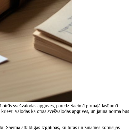
s kā otrās svešvalodas apguves, paredz Saeimā pirmajā lasījumā
 no krievu valodas kā otrās svešvalodas apguves, un jaunā norma būs
u Saeimā atbildīgās Izglītības, kultūras un zinātnes komisijas