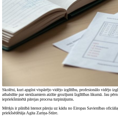
Skolēni, kuri apgūst vispārējo vidējo izglītību, profesionālo vidējo i
atbalstītie par steidzamiem atzītie grozījumi Izglītības likumā. Jau p
iepriekšminētā pārejas procesa turpinājums.
Mērķis ir pilnībā īstenot pāreju uz kādu no Eiropas Savienības oficiāl
priekšsēdētāja Agita Zariņa-Stūre.