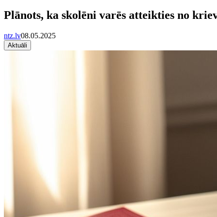
Plānots, ka skolēni varēs atteikties no kri
ntz.lv
08.05.2025
Aktuāli