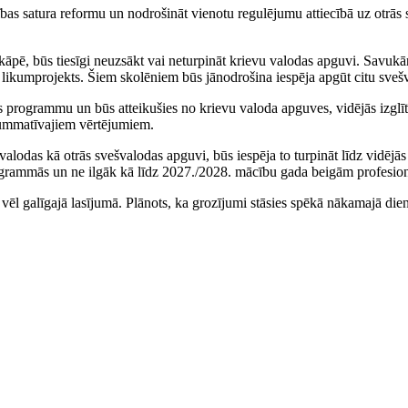
tības satura reformu un nodrošināt vienotu regulējumu attiecībā uz otrās
kāpē, būs tiesīgi neuzsākt vai neturpināt krievu valodas apguvi. Savukārt 
z likumprojekts. Šiem skolēniem būs jānodrošina iespēja apgūt citu sveš
bas programmu un būs atteikušies no krievu valoda apguves, vidējās iz
 summatīvajiem vērtējumiem.
alodas kā otrās svešvalodas apguvi, būs iespēja to turpināt līdz vidējā
rogrammās un ne ilgāk kā līdz 2027./2028. mācību gada beigām profesion
ā vēl galīgajā lasījumā. Plānots, ka grozījumi stāsies spēkā nākamajā die