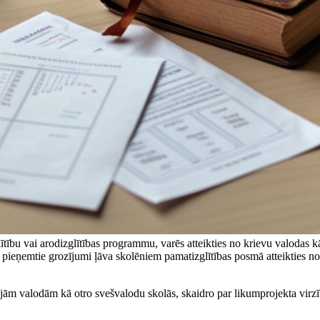
zglītību vai arodizglītības programmu, varēs atteikties no krievu valoda
ērn pieņemtie grozījumi ļāva skolēniem pamatizglītības posmā atteikties
ajām valodām kā otro svešvalodu skolās, skaidro par likumprojekta virzīb