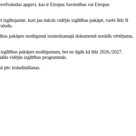
 svešvalodas apguvi, kas ir Eiropas Savienības vai Eiropas
izglītojamie, kuri jau mācās vidējās izglītības pakāpē, varēs līdz šī
valodu.
glītības pakāpes noslēgumā izsniedzamajā dokumentā norādīs vērtējumu,
s izglītības pakāpes noslēgumam, bet ne ilgāk kā līdz 2026./2027.
ālās vidējās izglītības programmās.
nā pēc izsludināšanas.