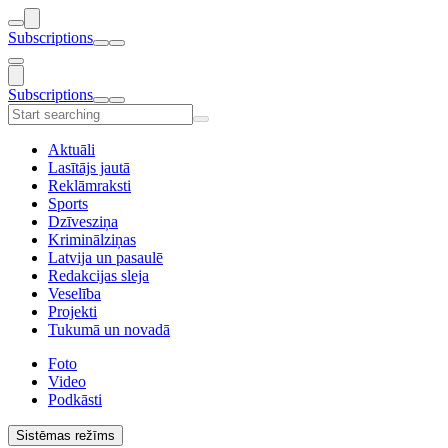
Subscriptions
Subscriptions
Aktuāli
Lasītājs jautā
Reklāmraksti
Sports
Dzīvesziņa
Kriminālziņas
Latvija un pasaulē
Redakcijas sleja
Veselība
Projekti
Tukumā un novadā
Foto
Video
Podkāsti
Sistēmas režīms