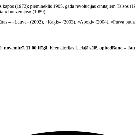
apos (1972); piemineklis 1905. gada revolūcijas cīnītājiem Talsos (1
ta «Jaunzemjos» (1989);
tūras – «Lauva» (2002), «Kaķis» (2003), «Apogi» (2004), «Purva putns
0. novembrī, 11.00 Rīgā
, Krematorijas Lielajā zālē,
apbedīšana – Jau