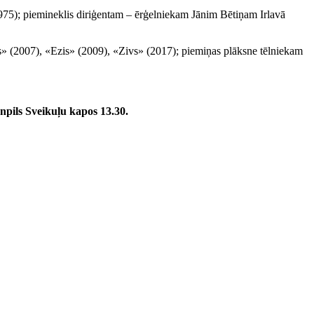
975); piemineklis diriģentam – ērģelniekam Jānim Bētiņam Irlavā
» (2007), «Ezis» (2009), «Zivs» (2017); piemiņas plāksne tēlniekam
npils Sveikuļu kapos 13.30.