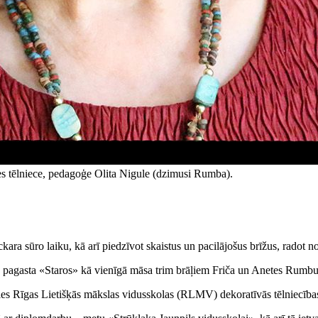
s tēlniece, pedagoģe Olita Nigule (dzimusi Rumba).
kara sūro laiku, kā arī piedzīvot skaistus un pacilājošus brīžus, radot n
s pagasta «Staros» kā vienīgā māsa trim brāļiem Friča un Anetes Rumb
ies Rīgas Lietišķās mākslas vidusskolas (RLMV) dekoratīvās tēlniecība