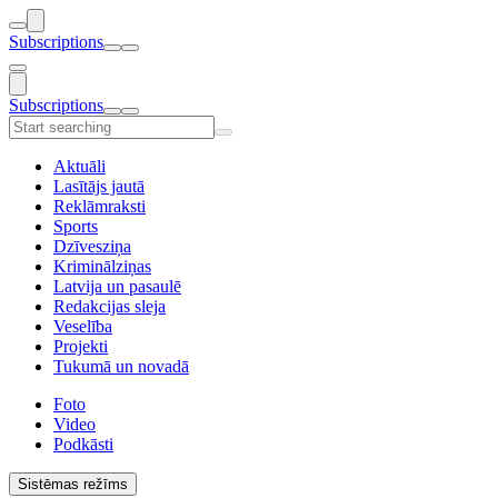
Subscriptions
Subscriptions
Aktuāli
Lasītājs jautā
Reklāmraksti
Sports
Dzīvesziņa
Kriminālziņas
Latvija un pasaulē
Redakcijas sleja
Veselība
Projekti
Tukumā un novadā
Foto
Video
Podkāsti
Sistēmas režīms