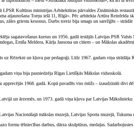
r diplomdarbu – metu «Strūklaka Jaunpils vidusskolai», kā arī tā ietvaro
 LPSR Kultūras ministrijas Arhitektūras pārvaldes Zinātniskās restaurā
ama atjaunošana Torņu ielā 11, Rīgā». Pēc arhitekta Artūra Reinfelda ski
us, zāles griestu kesonus. Darbs toreiz bija smags un sarežģīts – strādā
meklēja sagatavošanas kursus un 1956. gadā iestājās Latvijas PSR Valsts
emdegas, Emīla Meldera, Kārļa Jansona un citiem – un Mākslas akadēmij
s uz Rēzekni un kļuva par pedagoģi. Līdz 1967. gadam viņa strādāja R
 gadam viņa bija pasniedzēja Rīgas Lietišķās Mākslas vidusskolā.
u apprecējās 1968. gadā. Kopā pavadīts viss mūžs – izaudzināti divi dēli
Latvijā un ārzemēs, un 1973. gadā viņa kļuva par Latvijas Mākslinieku 
 Latvijas Nacionālajā mākslas muzejā, Latvijas Sporta muzejā, Tukuma m
azo formu tēlniecības darbus, dārza skulptūras, medaļas. Sadarbojusie