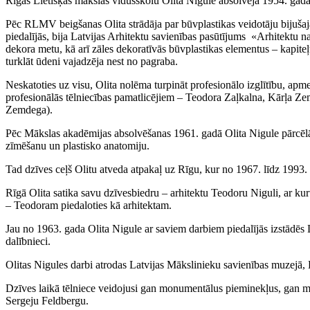
Rīgas Lietišķās mākslas vidusskolu Olita Nigule absolvēja 1954. gadā a
Pēc RLMV beigšanas Olita strādāja par būvplastikas veidotāju bijušajā
piedalījās, bija Latvijas Arhitektu savienības pasūtījums «Arhitektu n
dekora metu, kā arī zāles dekoratīvās būvplastikas elementus – kapiteļ
turklāt ūdeni vajadzēja nest no pagraba.
Neskatoties uz visu, Olita nolēma turpināt profesionālo izglītību, ap
profesionālās tēlniecības pamatlicējiem – Teodora Zaļkalna, Kārļa Z
Zemdega).
Pēc Mākslas akadēmijas absolvēšanas 1961. gadā Olita Nigule pārcēlā
zīmēšanu un plastisko anatomiju.
Tad dzīves ceļš Olitu atveda atpakaļ uz Rīgu, kur no 1967. līdz 1993.
Rīgā Olita satika savu dzīvesbiedru – arhitektu Teodoru Niguli, ar kur
– Teodoram piedaloties kā arhitektam.
Jau no 1963. gada Olita Nigule ar saviem darbiem piedalījās izstādēs 
dalībnieci.
Olitas Nigules darbi atrodas Latvijas Mākslinieku savienības muzejā,
Dzīves laikā tēlniece veidojusi gan monumentālus pieminekļus, gan m
Sergeju Feldbergu.