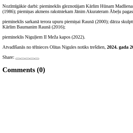
Nozīmīgākie darbi: piemineklis gleznotājam Kārlim Hūnam Madlienas k
(1986); piemiņas akmens rakstniekam Jānim Akurateram Ābeļu pagas
piemineklis sarkanā terora upuru piemiņai Raunā (2000); dārza skulp
Kārlim Baumanim Raunā (2016);
piemineklis Niguļiem II Meža kapos (2022).
Atvadīšanās no tēlnieces Olitas Nigules notiks trešdien,
2024. gada 2
Share:
Comments (0)