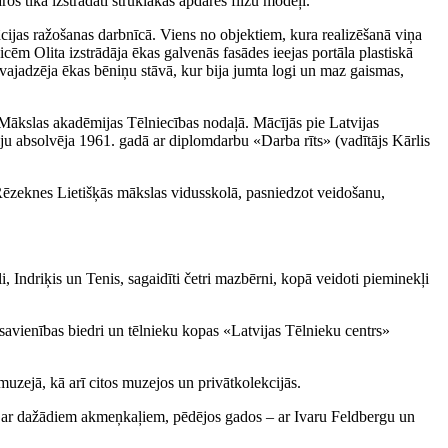
s tika izstrādāti strūklakas apdares flīžu modeļi.
cijas ražošanas darbnīcā. Viens no objektiem, kura realizēšanā viņa
cēm Olita izstrādāja ēkas galvenās fasādes ieejas portāla plastiskā
t vajadzēja ēkas bēniņu stāvā, kur bija jumta logi un maz gaismas,
 Mākslas akadēmijas Tēlniecības nodaļā. Mācījās pie Latvijas
u absolvēja 1961. gadā ar diplomdarbu «Darba rīts» (vadītājs Kārlis
ēzeknes Lietišķās mākslas vidusskolā, pasniedzot veidošanu,
, Indriķis un Tenis, sagaidīti četri mazbērni, kopā veidoti pieminekļi
savienības biedri un tēlnieku kopas «Latvijas Tēlnieku centrs»
uzejā, kā arī citos muzejos un privātkolekcijās.
s ar dažādiem akmeņkaļiem, pēdējos gados – ar Ivaru Feldbergu un