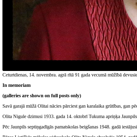
Ceturtdienas, 14. novembra. agrā rītā 91 gada vecumā mūžībā devusie
In memoriam
(galleries are shown on full posts only)
Savā garajā mūžā Olitai nācies pārciest gan karalaika grūtības, gan pēc
Olita Nigule dzimusi 1933. gada 14. oktobrī Tukuma apriņķa Jaunpil
Pēc Jaunpils septiņgadīgās pamatskolas beigšanas 1948. gadā iestājus