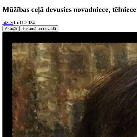
Mūžības ceļā devusies novadniece, tēlniece
ntz.lv
15.11.2024
Aktuāli
Tukumā un novadā