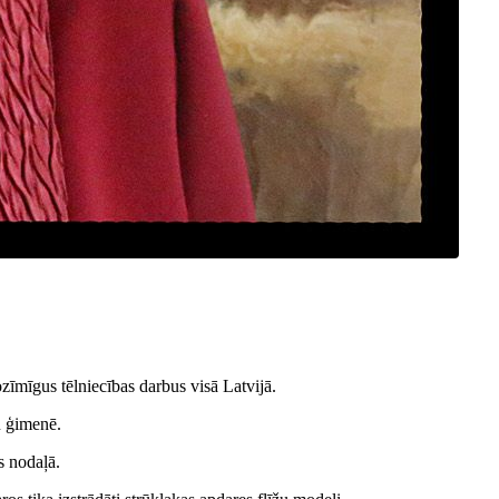
ozīmīgus tēlniecības darbus visā Latvijā.
u ģimenē.
s nodaļā.