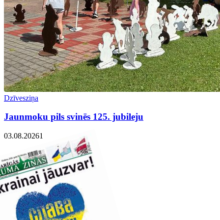
Dzīvesziņa
Jaunmoku pils svinēs 125. jubileju
03.08.2026
1