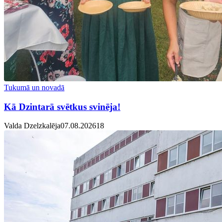
Tukumā un novadā
Kā Dzintarā svētkus svinēja!
Valda Dzelzkalēja
07.08.2026
1
8