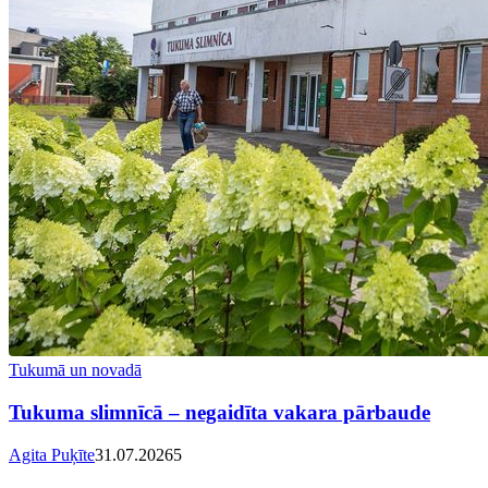
Tukumā un novadā
Tukuma slimnīcā – negaidīta vakara pārbaude
Agita Puķīte
31.07.2026
5