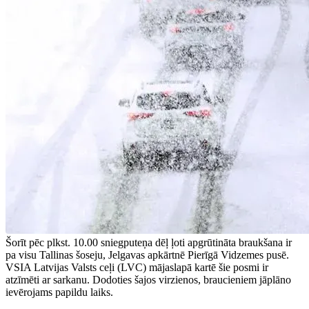
Šorīt pēc plkst. 10.00 sniegputeņa dēļ ļoti apgrūtināta braukšana ir
pa visu Tallinas šoseju, Jelgavas apkārtnē Pierīgā Vidzemes pusē.
VSIA Latvijas Valsts ceļi (LVC) mājaslapā kartē šie posmi ir
atzīmēti ar sarkanu. Dodoties šajos virzienos, braucieniem jāplāno
ievērojams papildu laiks.