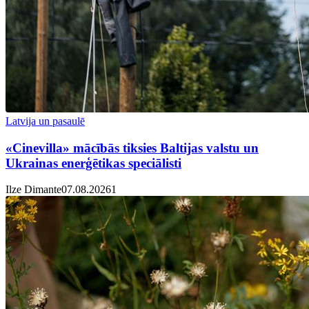
Latvija un pasaulē
«Cinevilla» mācībās tiksies Baltijas valstu un
Ukrainas enerģētikas speciālisti
Ilze Dimante
07.08.2026
1