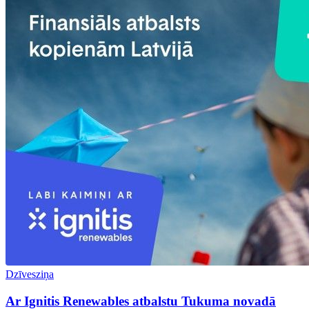
Dzīvesziņa
Ar Ignitis Renewables atbalstu Tukuma novadā