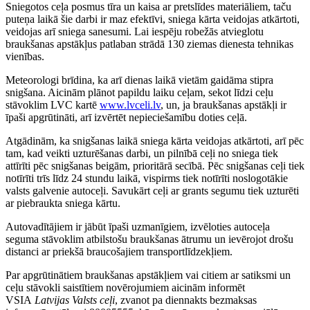
Sniegotos ceļa posmus tīra un kaisa ar pretslīdes materiāliem, taču
puteņa laikā šie darbi ir maz efektīvi, sniega kārta veidojas atkārtoti,
veidojas arī sniega sanesumi. Lai iespēju robežās atvieglotu
braukšanas apstākļus patlaban strādā 130 ziemas dienesta tehnikas
vienības.
Meteorologi brīdina, ka arī dienas laikā vietām gaidāma stipra
snigšana. Aicinām plānot papildu laiku ceļam, sekot līdzi ceļu
stāvoklim LVC kartē
www.lvceli.lv
, un, ja braukšanas apstākļi ir
īpaši apgrūtināti, arī izvērtēt nepieciešamību doties ceļā.
Atgādinām, ka snigšanas laikā sniega kārta veidojas atkārtoti, arī pēc
tam, kad veikti uzturēšanas darbi, un pilnībā ceļi no sniega tiek
attīrīti pēc snigšanas beigām, prioritārā secībā. Pēc snigšanas ceļi tiek
notīrīti trīs līdz 24 stundu laikā, vispirms tiek notīrīti noslogotākie
valsts galvenie autoceļi. Savukārt ceļi ar grants segumu tiek uzturēti
ar piebraukta sniega kārtu.
Autovadītājiem ir jābūt īpaši uzmanīgiem, izvēloties autoceļa
seguma stāvoklim atbilstošu braukšanas ātrumu un ievērojot drošu
distanci ar priekšā braucošajiem transportlīdzekļiem.
Par apgrūtinātiem braukšanas apstākļiem vai citiem ar satiksmi un
ceļu stāvokli saistītiem novērojumiem aicinām informēt
VSIA
Latvijas Valsts ceļi
, zvanot pa diennakts bezmaksas