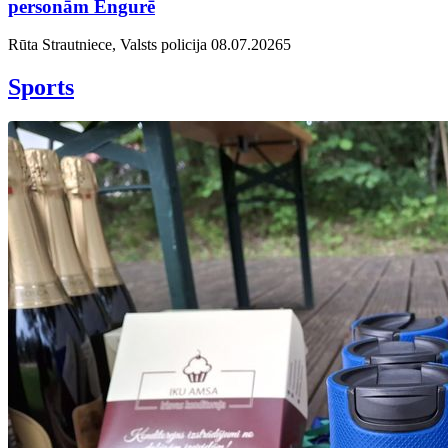
personām Engurē
Rūta Strautniece, Valsts policija
08.07.2026
5
Sports