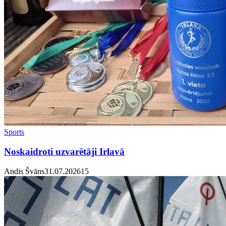
Sports
Noskaidroti uzvarētāji Irlavā
Andis Švāns
31.07.2026
1
5