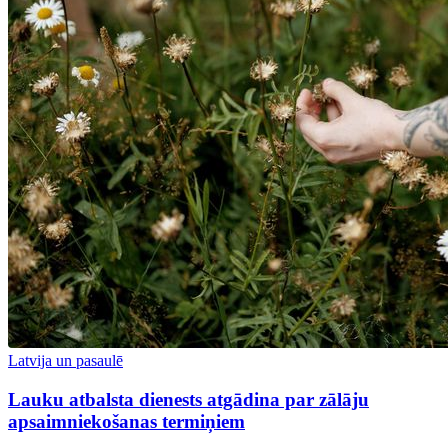
Latvija un pasaulē
Lauku atbalsta dienests atgādina par zālāju
apsaimniekošanas termiņiem