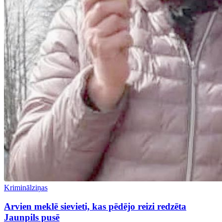
Kriminālziņas
Arvien meklē sievieti, kas pēdējo reizi redzēta
Jaunpils pusē