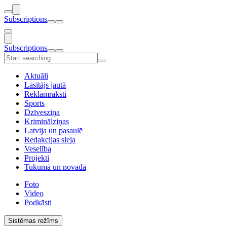
Subscriptions
Subscriptions
Aktuāli
Lasītājs jautā
Reklāmraksti
Sports
Dzīvesziņa
Kriminālziņas
Latvija un pasaulē
Redakcijas sleja
Veselība
Projekti
Tukumā un novadā
Foto
Video
Podkāsti
Sistēmas režīms