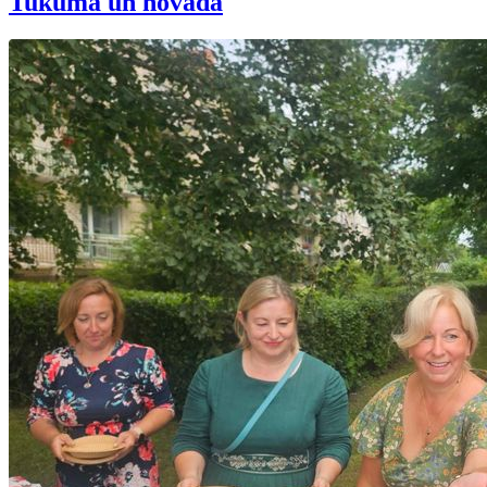
Tukumā un novadā