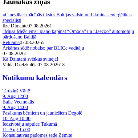
Jaunākās ziņas
«Cinevilla» mācībās tiksies Baltijas valstu un Ukrainas enerģētikas
speciālisti
Ilze Dimante
07.08.2026
1
“Mūsa Mežciems” plāno kāpināt “Omoda” un “Jaecoo” automobiļu
pārdošanu Baltijā
Reklāma
07.08.2026
5
Ārkārtas sēdē nobalso par BLICe vadītāju
07.08.2026
1
Kā Dzintarā svētkus svinēja!
Valda Dzelzkalēja
07.08.2026
1
8
Notikumu kalendārs
Tirdziņš Vānē
9. Aug 12:00
Balle Vecmokās
9. Aug 14:00
Pasākums bērniem un jauniešiem Degolē
10. Aug 10:00
Iedzīvotāju sapulce Tukumā
11. Aug 15:00
Konsultatīvās padomes sēde Zemītē