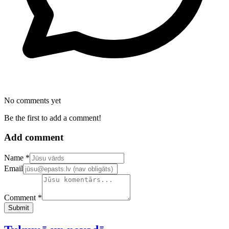
No comments yet
Be the first to add a comment!
Add comment
Confirm your email address
Name *
Email
Comment *
Submit