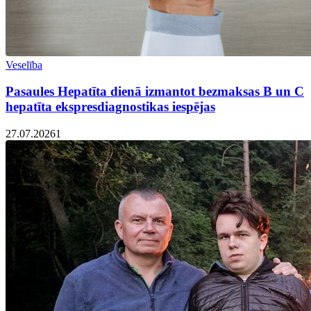
Veselība
Pasaules Hepatīta dienā izmantot bezmaksas B un C
hepatīta ekspresdiagnostikas iespējas
27.07.2026
1