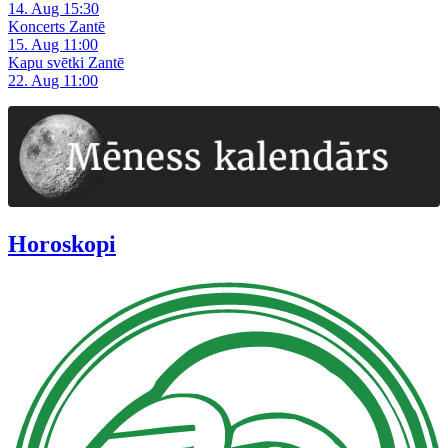
14. Aug 15:30
Koncerts Zantē
15. Aug 11:00
Kapu svētki Zantē
22. Aug 11:00
Horoskopi