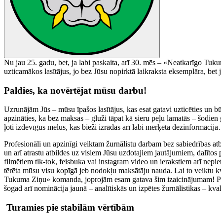
Nu jau 25. gadu, bet, ja labi paskaita, arī 30. mēs – «Neatkarīgo Tu
uzticamākos lasītājus, jo bez Jūsu nopirktā laikraksta eksemplāra, be
Paldies, ka novērtējat mūsu darbu!
Uzrunājām Jūs – mūsu īpašos lasītājus, kas esat gatavi uzticēties un 
apzināties, ka bez maksas – gluži tāpat kā sieru peļu lamatās – šodien 
ļoti izdevīgus melus, kas bieži izrādās arī labi mērķēta dezinformācij
Profesionāli un apzinīgi veiktam žurnālistu darbam bez sabiedrības atbal
un arī atrastu atbildes uz visiem Jūsu uzdotajiem jautājumiem, dalītos 
filmētiem tik-tok, feisbuka vai instagram video un ierakstiem arī nepi
tērēta mūsu visu kopīgā jeb nodokļu maksātāju nauda. Lai to veiktu kv
Tukuma Ziņu» komanda, joprojām esam gatava šim izaicinājumam! Par to 
šogad arī nominācija jaunā – analītiskās un izpētes žurnālistikas – kval
Turamies pie stabilām vērtībām