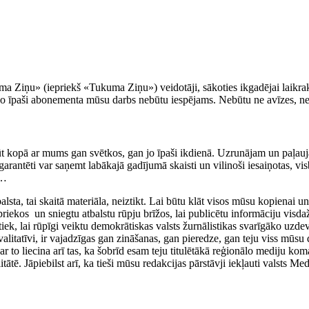
kuma Ziņu» (iepriekš «Tukuma Ziņu») veidotāji, sākoties ikgadējai laik
t jo īpaši abonementa mūsu darbs nebūtu iespējams. Nebūtu ne avīzes, ne 
būt kopā ar mums gan svētkos, gan jo īpaši ikdienā. Uzrunājam un paļauj
garantēti var saņemt labākajā gadījumā skaisti un vilinoši iesaiņotas, v
a…
sta, tai skaitā materiāla, neiztikt. Lai būtu klāt visos mūsu kopienai un
priekos un sniegtu atbalstu rūpju brīžos, lai publicētu informāciju visda
etiek, lai rūpīgi veiktu demokrātiskas valsts žurnālistikas svarīgāko uzd
alitatīvi, ir vajadzīgas gan zināšanas, gan pieredze, gan teju viss mūs
liecina arī tas, ka šobrīd esam teju titulētākā reģionālo mediju komand
itātē. Jāpiebilst arī, ka tieši mūsu redakcijas pārstāvji iekļauti valsts 