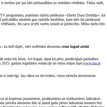
 ir turēties pie jau labi pārbaudītām un stabilām vērtībām. Tādas radīt,
aitā TV programma, praktisko darbu pielikums «Darbs Dara Darītāju», kā
 pašvaldība atbalstīs gan radošās biedrības, kam mēs šai pielikumā
ēlēšanās, Jūs savu izvēli varētu izdarīt ar pārliecību. Mūsu darbs būs
eic, ka tieši tāpēc, mēs nolēmām abonenta
cenu šogad atstāt
 nekā trīs bērni. Arī šogad, tāpat kā pērn, piedāvājam piedalīties
tu 2025. gadam iegādāties redakcijā un mūsu mājas lapā
www.ntz.lv
jām ir izdevīgi. Jau sākot no decembra, viena mēneša abonements
vada un tā kopienas jaunumiem, pasākumiem un notikumiem, laikraksts
ada janvāra abonents līdz ar jaunā gada pirmo laikraksta numuru bez