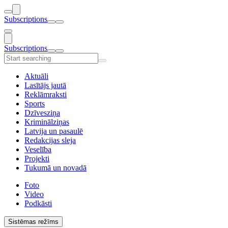
Subscriptions
Subscriptions
Aktuāli
Lasītājs jautā
Reklāmraksti
Sports
Dzīvesziņa
Kriminālziņas
Latvija un pasaulē
Redakcijas sleja
Veselība
Projekti
Tukumā un novadā
Foto
Video
Podkāsti
Sistēmas režīms