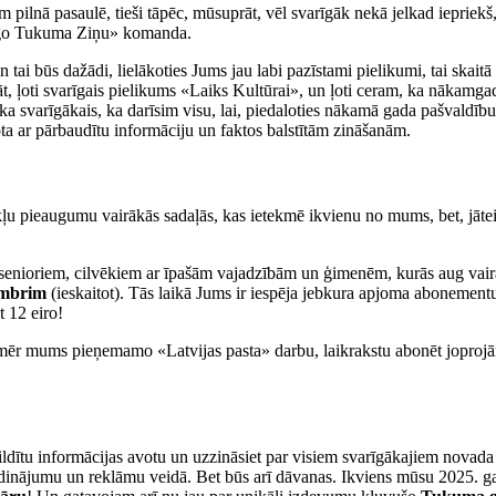
 pilnā pasaulē, tieši tāpēc, mūsuprāt, vēl svarīgāk nekā jelkad iepriekš,
arīgo Tukuma Ziņu» komanda.
un tai būs dažādi, lielākoties Jums jau labi pazīstami pielikumi, tai sk
 ļoti svarīgais pielikums «Laiks Kultūrai», un ļoti ceram, ka nākamgad
 svarīgākais, ka darīsim visu, lai, piedaloties nākamā gada pašvaldību v
atota ar pārbaudītu informāciju un faktos balstītām zināšanām.
okļu pieaugumu vairākās sadaļās, kas ietekmē ikvienu no mums, bet, jāt
senioriem, cilvēkiem ar īpašām vajadzībām un ģimenēm, kurās aug vairāk
vembrim
(ieskaitot). Tās laikā Jums ir iespēja jebkura apjoma abonemen
 12 eiro!
 vienmēr mums pieņemamo «Latvijas pasta» darbu, laikrakstu abonēt jopro
iepildītu informācijas avotu un uzzināsiet par visiem svarīgākajiem no
ludinājumu un reklāmu veidā. Bet būs arī dāvanas. Ikviens mūsu 2025. g