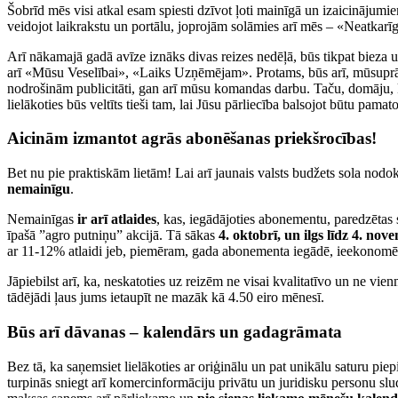
Šobrīd mēs visi atkal esam spiesti dzīvot ļoti mainīgā un izaicinājumiem
veidojot laikrakstu un portālu, joprojām solāmies arī mēs – «Neatk
Arī nākamajā gadā avīze iznāks divas reizes nedēļā, būs tikpat bieza 
arī «Mūsu Veselībai», «Laiks Uzņēmējam». Protams, būs arī, mūsuprāt,
nodrošinām publicitāti, gan arī mūsu komandas darbu. Taču, domāju, ka
lielākoties būs veltīts tieši tam, lai Jūsu pārliecība balsojot būtu pam
Aicinām izmantot agrās abonēšanas priekšrocības!
Bet nu pie praktiskām lietām! Lai arī jaunais valsts budžets sola nod
nemainīgu
.
Nemainīgas
ir arī atlaides
, kas, iegādājoties abonementu, paredzētas 
īpašā ”agro putniņu” akcijā. Tā sākas
4. oktobrī, un ilgs līdz 4. no
ar 11-12% atlaidi jeb, piemēram, gada abonementa iegādē, ieekonomēt
Jāpiebilst arī, ka, neskatoties uz reizēm ne visai kvalitatīvo un ne
tādējādi ļaus jums ietaupīt ne mazāk kā 4.50 eiro mēnesī.
Būs arī dāvanas – kalendārs un gadagrāmata
Bez tā, ka saņemsiet lielākoties ar oriģinālu un pat unikālu saturu p
turpinās sniegt arī komercinformāciju privātu un juridisku personu s