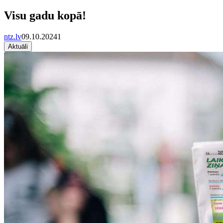
Visu gadu kopā!
ntz.lv
09.10.2024
1
Aktuāli