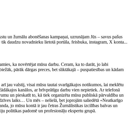
rakstu un žurnālu abonēšanas kampaņai, uzrunājam Jūs – savus pašus
tik daudzu novadnieku lietotā portāla, feisbuka, instagram, X konta...
amies, ka novērtējat mūsu darbu. Ceram, ka to darāt, jo labi
isbiežāk, pārāk dārgas preces, bet sliktākajā – puspatiesības un kādam
 arī jau valstij, visai mūsu tautai svarīgākajos notikumos, lai meklētu
žādākajos kanālos, ar brīvprātīgu darbu vien nepietiek. Ar telefonā
evumu un pieskatīt to, kā tiek organizēta mūsu publiskā pārvaldība un
u dzīves laiks… Un mēs – nelielā, bet joprojām saliedētā «Neatkarīgo
a, jo mūsu kontā ir jau četras Žurnālistikas izcilības balvas un
Mediju politikas padomē un profesionāļu ekspertu grupā.