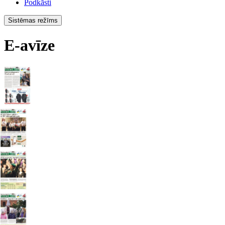
Podkāsti
Sistēmas režīms
E-avīze