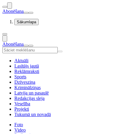
Abonēšana
Sākumlapa
Abonēšana
Aktuāli
Lasītājs jautā
Reklāmraksti
Sports
Dzīvesziņa
Kriminālziņas
Latvija un pasaulē
Redakcijas sleja
Veselība
Projekti
Tukumā un novadā
Foto
Video