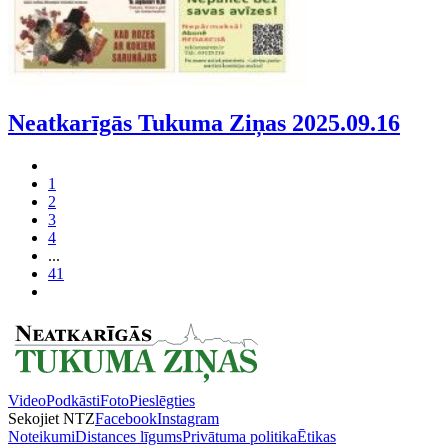
Neatkarīgās Tukuma Ziņas 2025.09.16
1
2
3
4
...
41
Video
Podkāsti
Foto
Pieslēgties
Sekojiet NTZ
Facebook
Instagram
Noteikumi
Distances līgums
Privātuma politika
Ētikas