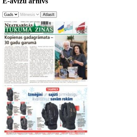
E-avīžu arhīvs
Atlasīt