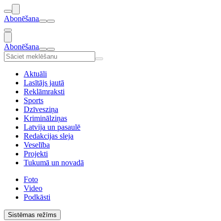
Abonēšana
Abonēšana
Aktuāli
Lasītājs jautā
Reklāmraksti
Sports
Dzīvesziņa
Kriminālziņas
Latvija un pasaulē
Redakcijas sleja
Veselība
Projekti
Tukumā un novadā
Foto
Video
Podkāsti
Sistēmas režīms