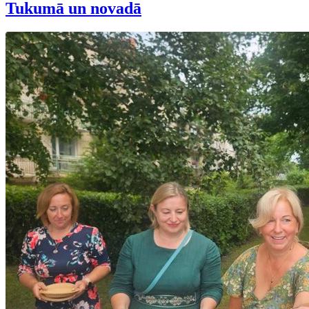
Tukumā un novadā