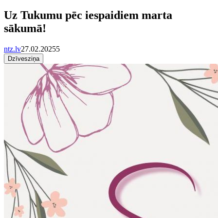
Uz Tukumu pēc iespaidiem marta
sākumā!
ntz.lv
27.02.2025
5
Dzīvesziņa