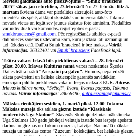
Sieviešu gaidītākais auto piedzīvojums – “Smuk’brauciens
2025” sākas jau ceturtdien, 27.februārī!
No 27. februāra
līdz 5.
martam
ikviena dāma var piedalīties aizraujošā auto-foto
orientēšanās spēlē, atklājot skaistākās un interesantākās Tukuma
novada vietas un iegūt sev jaunus skaistus foto atmiņām. Piedalīties
var individuāli vai komandās, reģistrējoties e-pastā:
smukbrauciens@gmail.com
. Pēc reģistrēšanās atbildes e-pastā
dalībnieces saņems uzdevumu karti, kuru jāizlasa ļoti uzmanīgi un
tad jādodas ceļā. Dalība Smuk’braucienā ir bez maksas
Vairāk
informācijas
: 26332401 vai
Smuk` brauciens
FaceBook lapā.
Teātra vakars Irlavā būs piektdienas vakarā – 28. februārī
plkst. 20.00. Irlavas Kultūras namā
var;es noskatīties Šķēdes
Dailes teātra izrādi
“Ar spaini pa galvu”
. Humors, neparedzēti
sižeta pavērsieni un lieliska aktierspēle garantēs savādākām
emocijām pildītu piektdienas vakaru. Ieejas maksa 3 EUR.
Adrese
:
Irlavas kultūras nams, “Svēteļi”, Irlava, Irlavas pagasts, Tukuma
novads.
Vairāk informācijas
: 28668486,
antra.erzama@tukums.lv
Mākslas cienītājiem sestdien, 1. martā plkst. 12.00 Tukuma
Mākslas muzejā
tiks atklāta
gleznu izstāde “Klasiskais
modernists Uga Skulme”
. Slavenās Skulmju dzimtas mākslinieka
Uga Skulmes 130 gadu jubilejai veltītajā izstādē būs iespēja apskatīt
darbus un gleznas no Tukuma muzeja, Latvijas Nacionālā mākslas
muzeja un mākslas centra “Zuzeum” kolekcijām, bet lielākais gleznu