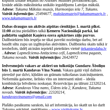
kopums izstādē iekļauts no Astrīdes Skulmes privātkolekcijas.
Izstāde atklās mākslinieka unikālo ieguldījumu Latvijas mākslā.
Adrese
: Tukuma Mākslas muzejs, Harmonijas iela 7, Tukums.
Vairāk informācijas
: 25494677,
makslasmuzejs@tukumamuzejs.lv
,
www.tukumamuzejs.lv
Dabas draugus un aktīvās atpūtas cienītājus 1. martā plkst.
11:00
aicina piedalīties talkā
Ķemeru Nacionālajā parkā
,
lai
palīdzētu saglabāt
Kaņiera ezera apkārtnes
zāļu purvus
.
Dalībniekiem būs iespēja ne tikai paveikt nozīmīgu darbu, bet arī
baudīt siltu zupu un izglītojošas aktivitātes. Dalībnieku skaits talkā ir
ierobežots, tādēļ aicinām iepriekš pieteikties vietnē
tiekamiesdaba.lv
.
Adrese:
Lapmežciema-Antiņciema ceļš, Lapmežciema pagasts,
Tukuma novads.
Vairāk informācijas:
26424972
Iedvesmojošs vakars ar aktieri un tulkotāju Gundaru Āboliņu
būs 1. martā Kandavas Vīna Namā.
Vakara gaitā viņš dalīsies
pieredzē par dzīvi, kļūdām un grāmatu tulkošanas izaicinājumiem.
Neformāla gaisotne, lielisks vīns un interesanti stāsti – ideāla
kombinācija brīvdienu noskaņai. Rezervācijas pa tālruni 22320214.
Adrese
: Kandavas Vīna nams, Ūdens iela 2, Kandava, Tukuma
novads.
Vairāk informācijas
: 22320214,
kandavasvinanams@gmail.com
Plašāks pasākumu saraksts, kā arī informācija, ko skatīt un ko darīt
Tukuma apkārtnē, meklējama –
www.visittukums.lv