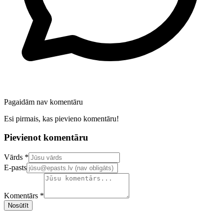
Pagaidām nav komentāru
Esi pirmais, kas pievieno komentāru!
Pievienot komentāru
Confirm your email address
Vārds *
E-pasts
Komentārs *
Nosūtīt