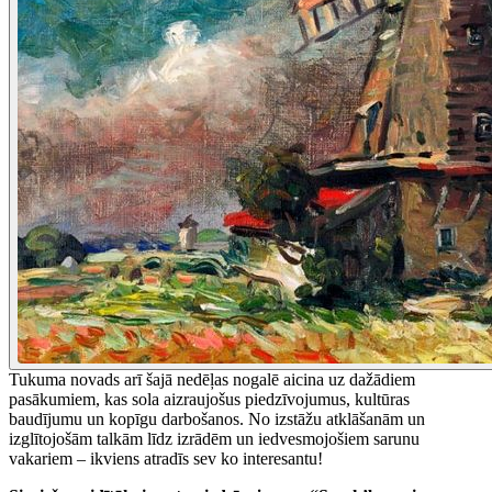
Tukuma novads arī šajā nedēļas nogalē aicina uz dažādiem
pasākumiem, kas sola aizraujošus piedzīvojumus, kultūras
baudījumu un kopīgu darbošanos. No izstāžu atklāšanām un
izglītojošām talkām līdz izrādēm un iedvesmojošiem sarunu
vakariem – ikviens atradīs sev ko interesantu!