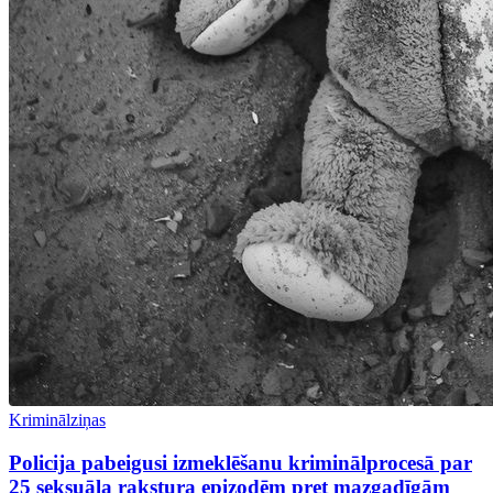
Kriminālziņas
Policija pabeigusi izmeklēšanu kriminālprocesā par
25 seksuāla rakstura epizodēm pret mazgadīgām