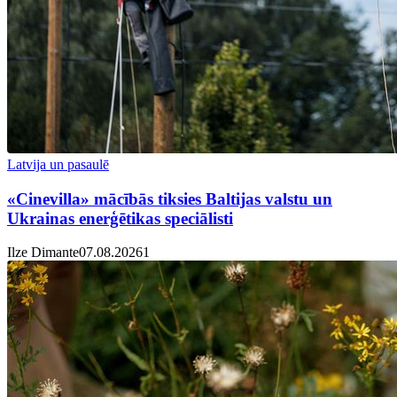
Latvija un pasaulē
«Cinevilla» mācībās tiksies Baltijas valstu un
Ukrainas enerģētikas speciālisti
Ilze Dimante
07.08.2026
1