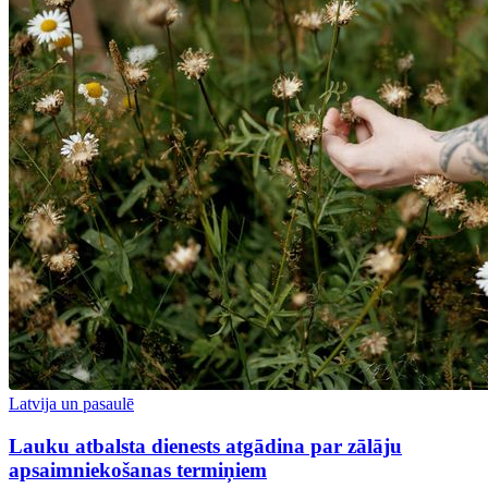
Latvija un pasaulē
Lauku atbalsta dienests atgādina par zālāju
apsaimniekošanas termiņiem