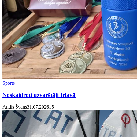
Sports
Noskaidroti uzvarētāji Irlavā
Andis Švāns
31.07.2026
1
5