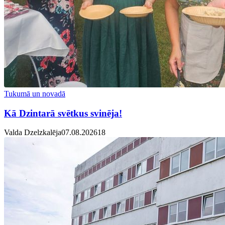
Tukumā un novadā
Kā Dzintarā svētkus svinēja!
Valda Dzelzkalēja
07.08.2026
1
8