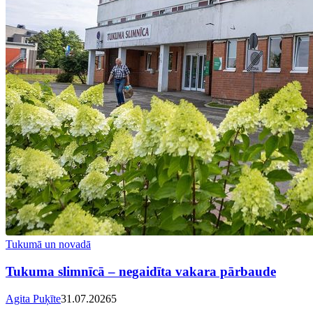
Tukumā un novadā
Tukuma slimnīcā – negaidīta vakara pārbaude
Agita Puķīte
31.07.2026
5