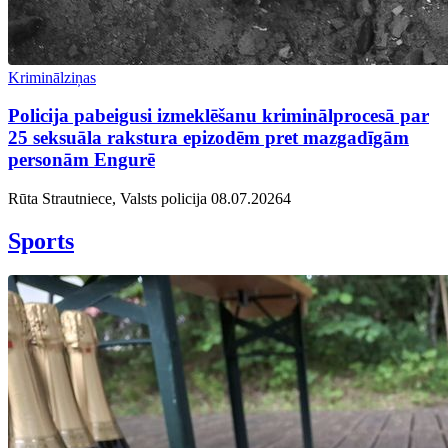
Kriminālziņas
Policija pabeigusi izmeklēšanu kriminālprocesā par
25 seksuāla rakstura epizodēm pret mazgadīgām
personām Engurē
Rūta Strautniece, Valsts policija
08.07.2026
4
Sports