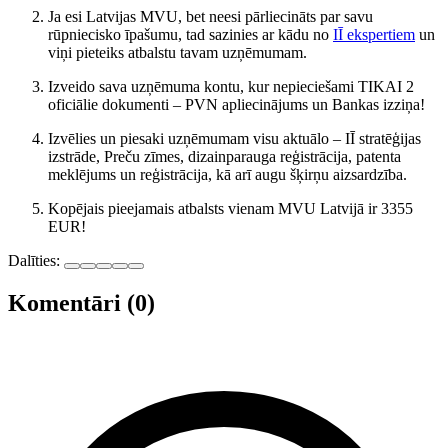
Ja esi Latvijas MVU, bet neesi pārliecināts par savu
rūpniecisko īpašumu, tad sazinies ar kādu no
IĪ ekspertiem
un
viņi pieteiks atbalstu tavam uzņēmumam.
Izveido sava uzņēmuma kontu, kur nepieciešami TIKAI 2
oficiālie dokumenti – PVN apliecinājums un Bankas izziņa!
Izvēlies un piesaki uzņēmumam visu aktuālo – IĪ stratēģijas
izstrāde, Preču zīmes, dizainparauga reģistrācija, patenta
meklējums un reģistrācija, kā arī augu šķirņu aizsardzība.
Kopējais pieejamais atbalsts vienam MVU Latvijā ir 3355
EUR!
Dalīties:
Komentāri (0)