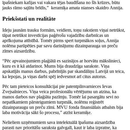
īpašniekam kafijas vai vakara tējas baudīšana no šīs krūzes, būtu
jauks rāmo sajūtu brīdis,” keramiķa amata nianses skaidro Annija.
Priekšstati un realitāte
Ideju jaunām trauku formām, veidiem, toņu rakstiem viņai netrūkst,
tāpat netrūkst investīcijas paģērošu vajadzību darbnīcas un
aprīkojuma attīstībā. Tomēr pirms spert turpmākos soļus, Annija
nolēma parūpēties par savu darinājumu dizainparauga un preču
zīmes aizsardzību.
“Pēc apvainojumiem plaģiātā es sazinājos ar horvātu mākslinieci,
kuru es it kā atdarinot. Mums bija draudzīga sarakste. Viņa
apskatījās manus darbus, pabrīnījās par skandāliņu Latvijā un teica,
ka lepojas, ja viņas darbi spēj iedvesmot arī citus autorus.
Pēc tam pieteicos konsultācijai pie patentpilnvarnieces Ievas
Zvejsalnieces. Viņa veica profesionālu vērtējumu un atzina, ka
manos darbos nav plaģiāta pazīmju. Tomēr lai pasargātu sevi no
nepatīkamiem pārsteigumiem turpmāk, nolēmu reģistrēt
dizainparaugu un preču zīmi. MVU fonda finansiālais atbalsts bija
laba motivācija sākt šo procesu,” atzīst keramiķe.
Nelieliem uzņēmumiem sava intelektuālā īpašuma aizsardzība
parasti nav prioritāšu saraksta galvgalī, kaut ir laba izpratne, ka