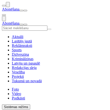
Abonēšana
Abonēšana
Aktuāli
Lasītājs jautā
Reklāmraksti
Sports
Dzīvesziņa
Kriminālziņas
Latvija un pasaulē
Redakcijas sleja
Veselība
Projekti
Tukumā un novadā
Foto
Video
Podkāsti
Sistēmas režīms