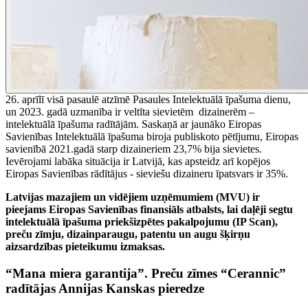
26. aprīlī visā pasaulē atzīmē Pasaules Intelektuālā īpašuma dienu,
un 2023. gadā uzmanība ir veltīta sievietēm dizainerēm –
intelektuālā īpašuma radītājām. Saskaņā ar jaunāko Eiropas
Savienības Intelektuālā īpašuma biroja publiskoto pētījumu, Eiropas
savienībā 2021.gadā starp dizaineriem 23,7% bija sievietes.
Ievērojami labāka situācija ir Latvijā, kas apsteidz arī kopējos
Eiropas Savienības rādītājus - sieviešu dizaineru īpatsvars ir 35%.
Latvijas mazajiem un vidējiem uzņēmumiem (MVU) ir
pieejams Eiropas Savienības finansiāls atbalsts, lai daļēji segtu
intelektuālā īpašuma priekšizpētes pakalpojumu (IP Scan),
preču zīmju, dizainparaugu, patentu un augu šķirņu
aizsardzības pieteikumu izmaksas.
“Mana miera garantija”. Preču zīmes “Cerannic”
radītājas Annijas Kanskas pieredze