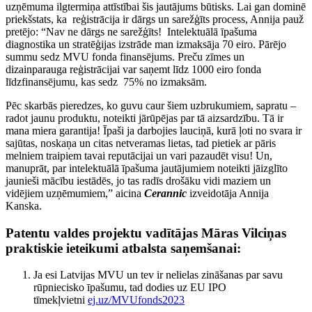
uzņēmuma ilgtermiņa attīstībai šis jautājums būtisks. Lai gan dominē
priekšstats, ka reģistrācija ir dārgs un sarežģīts process, Annija pauž
pretējo: “Nav ne dārgs ne sarežģīts! Intelektuālā īpašuma
diagnostika un stratēģijas izstrāde man izmaksāja 70 eiro. Pārējo
summu sedz MVU fonda finansējums. Preču zīmes un
dizainparauga reģistrācijai var saņemt līdz 1000 eiro fonda
līdzfinansējumu, kas sedz 75% no izmaksām.
Pēc skarbās pieredzes, ko guvu caur šiem uzbrukumiem, sapratu –
radot jaunu produktu, noteikti jārūpējas par tā aizsardzību. Tā ir
mana miera garantija! Īpaši ja darbojies lauciņā, kurā ļoti no svara ir
sajūtas, noskaņa un citas netveramas lietas, tad pietiek ar pāris
melniem traipiem tavai reputācijai un vari pazaudēt visu! Un,
manuprāt, par intelektuālā īpašuma jautājumiem noteikti jāizglīto
jaunieši mācību iestādēs, jo tas radīs drošāku vidi maziem un
vidējiem uzņēmumiem,” aicina
Cerannic
izveidotāja Annija
Kanska.
Patentu valdes projektu vadītājas Māras Vilciņas
praktiskie ieteikumi atbalsta saņemšanai:
Ja esi Latvijas MVU un tev ir nelielas zināšanas par savu
rūpniecisko īpašumu, tad dodies uz EU IPO
tīmekļvietni
ej.uz/MVUfonds2023