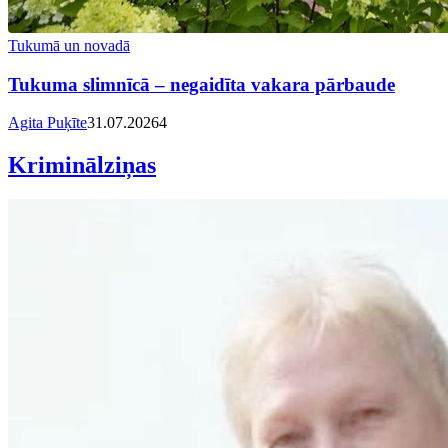
Tukumā un novadā
Tukuma slimnīcā – negaidīta vakara pārbaude
Agita Puķīte
31.07.2026
4
Kriminālziņas