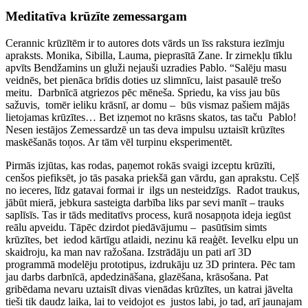
Meditatīva krūzīte zemessargam
Cerannic krūzītēm ir to autores dots vārds un īss rakstura iezīmju
apraksts. Monika, Sibilla, Lauma, pieprasītā Zane. Ir zirnekļu tīklu
apvīts Bendžamins un gluži nejauši uzradies Pablo. “Salēju masu
veidnēs, bet pienāca brīdis doties uz slimnīcu, laist pasaulē trešo
meitu. Darbnīcā atgriezos pēc mēneša. Spriedu, ka viss jau būs
sažuvis, tomēr ieliku krāsnī, ar domu – būs vismaz pašiem mājās
lietojamas krūzītes… Bet izņemot no krāsns skatos, tas taču Pablo!
Nesen iestājos Zemessardzē un tas deva impulsu uztaisīt krūzītes
maskēšanās toņos. Ar tām vēl turpinu eksperimentēt.
Pirmās izjūtas, kas rodas, paņemot rokās svaigi izceptu krūzīti,
cenšos piefiksēt, jo tās pasaka priekšā gan vārdu, gan aprakstu. Ceļš
no ieceres, līdz gatavai formai ir ilgs un nesteidzīgs. Radot traukus,
jābūt mierā, jebkura sasteigta darbība liks par sevi manīt – trauks
saplīsīs. Tas ir tāds meditatīvs process, kurā nosapņota ideja iegūst
reālu apveidu. Tāpēc dzirdot piedāvājumu – pasūtīsim simts
krūzītes, bet iedod kārtīgu atlaidi, nezinu kā reaģēt. Ievelku elpu un
skaidroju, ka man nav ražošana. Izstrādāju un pati arī 3D
programmā modelēju prototipus, izdrukāju uz 3D printera. Pēc tam
jau darbs darbnīcā, apdedzināšana, glazēšana, krāsošana. Pat
gribēdama nevaru uztaisīt divas vienādas krūzītes, un katrai jāvelta
tieši tik daudz laika, lai to veidojot es justos labi, jo tad, arī jaunajam