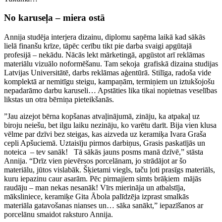
No karuseļa – miera ostā
Annija studēja interjera dizainu, diplomu saņēma laikā kad sākās
lielā finanšu krīze, tāpēc cerību tikt pie darba svaigi apgūtajā
profesijā – nekādu. Nācās lekt mārketingā, apgūstot arī reklāmas
materiālu vizuālo noformēšanu. Tam sekoja grafiskā dizaina studijas
Latvijas Universitātē, darbs reklāmas aģentūrā. Stilīga, radoša vide
komplektā ar nemitīgu steigu, kampaņām, termiņiem un iztukšojošu
nepadarāmo darbu karuseli… Apstāties lika tikai nopietnas veselības
likstas un otra bērniņa pieteikšanās.
”Jau aizejot bērna kopšanas atvaļinājumā, zināju, ka atpakaļ uz
biroju neiešu, bet ilgu laiku nezināju, ko varētu darīt. Bija vien klusa
vēlme par dzīvi bez steigas, kas aizveda uz keramiķa Ivara Graša
cepli Apšuciemā. Uztaisīju pirmos darbiņus, Grasis paskatījās un
noteica – tev sanāk! Tā sākās jauns posms manā dzīvē,” stāsta
Annija. “Drīz vien pievērsos porcelānam, jo strādājot ar šo
materiālu, jūtos vislabāk. Šķietami viegls, taču ļoti prasīgs materiāls,
kuru iepazinu caur asarām. Pēc pirmajiem simts brāķiem mājās
raudāju – man nekas nesanāk! Vīrs mierināja un atbalstīja,
māksliniece, keramiķe Gita Ābola palīdzēja izprast smalkās
materiāla gatavošanas nianses un… sāka sanākt,” iepazīšanos ar
porcelānu smaidot raksturo Annija.