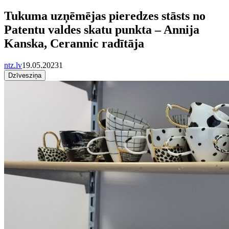
Tukuma uzņēmējas pieredzes stāsts no
Patentu valdes skatu punkta – Annija
Kanska, Cerannic radītāja
ntz.lv
19.05.2023
1
Dzīvesziņa