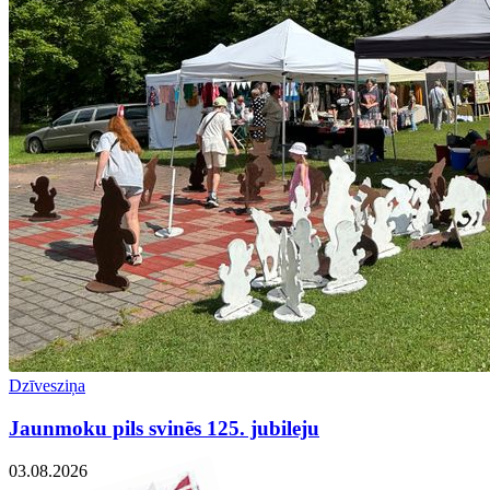
Dzīvesziņa
Jaunmoku pils svinēs 125. jubileju
03.08.2026