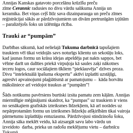
Annijas Kanskas gatavoto porcelānu krūzīšu preču
zīme
Cerannic
radusies no divu vārdu salikuma Annija un
keramika. Bet viņas ceļš līdz sava dizainparauga un preču zīmes
reģistrācijai sākās ar pārdzīvojumiem un divām pretrunīgām izjūtām
– paralizējošs šoks un izlēmīga rīcība.
Trauki ar “pumpām”
Darbības sākumā, kad nelielajā
Tukuma darbnīcā
tapušajiem
traukiem vēl tikai veidojās savs noturīgs klientu un sekotāju loks,
kad jaunas formu un krāsu idejas atpeldēja pat nakts sapņos, bet
vēlme darīt un dalīties priekā virpuļoja kā saules zaķi nākotnes
ieceru logos, caur sociālajiem tīkliem “pieklauvēja” dzīves proza.
Divu “intelektuālā īpašuma ekspertu” aktīvi izplatīti uzstājīgi,
agresīvi apvainojumi plaģiātismā ar pamatojumu – kāda horvātu
māksliniece arī veidojot traukus ar “pumpām”!
Šāds notikumu pavērsiens burtiski izsita pamatu zem kājām. Annijas
miermīlīgie mēģinājumi skaidrot, ka “pumpas” uz traukiem ir viens
no senākajiem grafiskās izteiksmes līdzekļiem, kā arī norādes uz
nepārprotamām formu un izteiksmes līdzekļu atšķirībām tikai vairoja
pārmetumu izplatītāju entuziasmu. Pārdzīvojusi stindzinošu šoku,
Annija sāka meklēt veidu, kā aizsargāt savu labo vārdu un
izveidoto darba, prieka un radošu meklējumu vietu – darbnīcu
Tukumā…