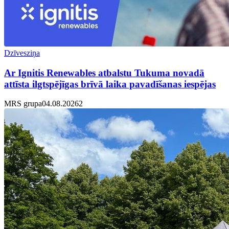
Dzīvesziņa
Ar Ignitis Renewables atbalstu Tukuma novadā
attīsta ilgtspējīgas brīvā laika pavadīšanas iespējas
MRS grupa
04.08.2026
2