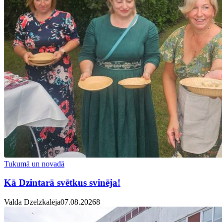
Tukumā un novadā
Kā Dzintarā svētkus svinēja!
Valda Dzelzkalēja
07.08.2026
8