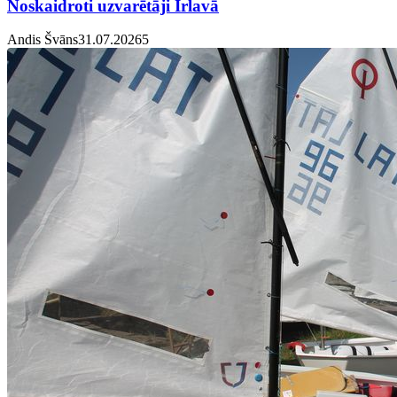
Noskaidroti uzvarētāji Irlavā
Andis Švāns
31.07.2026
5