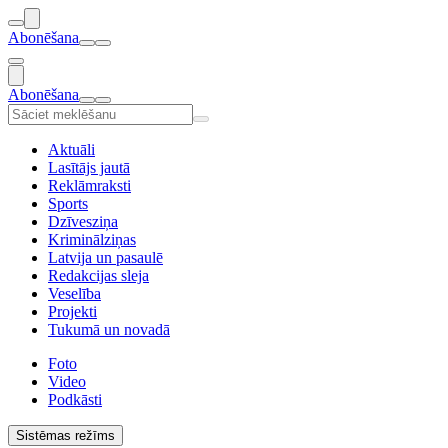
Abonēšana
Abonēšana
Aktuāli
Lasītājs jautā
Reklāmraksti
Sports
Dzīvesziņa
Kriminālziņas
Latvija un pasaulē
Redakcijas sleja
Veselība
Projekti
Tukumā un novadā
Foto
Video
Podkāsti
Sistēmas režīms