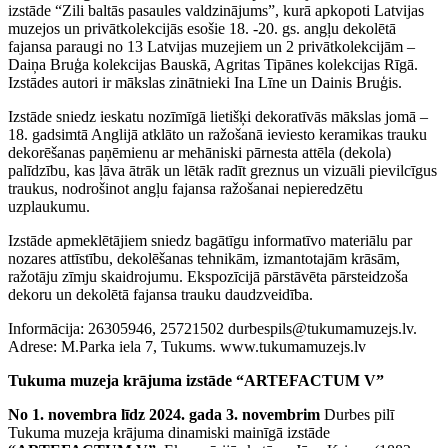
izstāde “Zili baltās pasaules valdzinājums”, kurā apkopoti Latvijas
muzejos un privātkolekcijās esošie 18. -20. gs. angļu dekolētā
fajansa paraugi no 13 Latvijas muzejiem un 2 privātkolekcijām –
Daiņa Bruģa kolekcijas Bauskā, Agritas Tipānes kolekcijas Rīgā.
Izstādes autori ir mākslas zinātnieki Ina Līne un Dainis Bruģis.
Izstāde sniedz ieskatu nozīmīgā lietišķi dekoratīvās mākslas jomā –
18. gadsimtā Anglijā atklāto un ražošanā ieviesto keramikas trauku
dekorēšanas paņēmienu ar mehāniski pārnesta attēla (dekola)
palīdzību, kas ļāva ātrāk un lētāk radīt greznus un vizuāli pievilcīgus
traukus, nodrošinot angļu fajansa ražošanai nepieredzētu
uzplaukumu.
Izstāde apmeklētājiem sniedz bagātīgu informatīvo materiālu par
nozares attīstību, dekolēšanas tehnikām, izmantotajām krāsām,
ražotāju zīmju skaidrojumu. Ekspozīcijā pārstāvēta pārsteidzoša
dekoru un dekolētā fajansa trauku daudzveidība.
Informācija: 26305946, 25721502 durbespils@tukumamuzejs.lv.
Adrese: M.Parka iela 7, Tukums. www.tukumamuzejs.lv
Tukuma muzeja krājuma izstāde “ARTEFACTUM V”
No 1. novembra līdz 2024. gada 3. novembrim
Durbes pilī
Tukuma muzeja krājuma dinamiski mainīgā izstāde