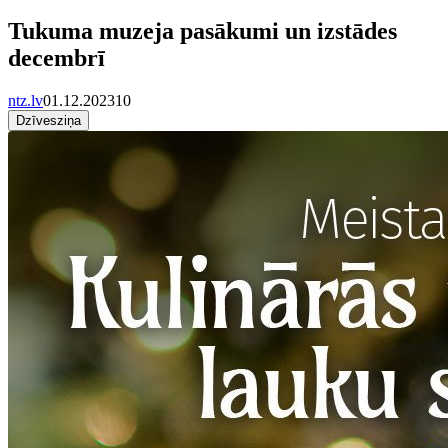
Tukuma muzeja pasākumi un izstādes
decembrī
ntz.lv
01.12.2023
10
Dzīvesziņa