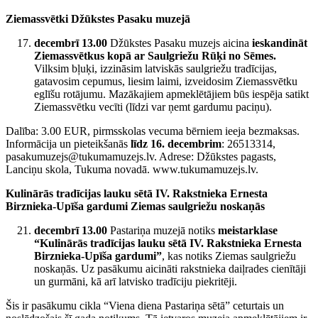
Ziemassvētki Džūkstes Pasaku muzejā
decembrī 13.00
Džūkstes Pasaku muzejs aicina
ieskandināt
Ziemassvētkus kopā ar Saulgriežu Rūķi no Sēmes.
Vilksim bļuķi, izzināsim latviskās saulgriežu tradīcijas,
gatavosim cepumus, liesim laimi, izveidosim Ziemassvētku
eglīšu rotājumu. Mazākajiem apmeklētājiem būs iespēja satikt
Ziemassvētku vecīti (līdzi var ņemt gardumu paciņu).
Dalība: 3.00 EUR, pirmsskolas vecuma bērniem ieeja bezmaksas.
Informācija un pieteikšanās
līdz 16. decembrim
: 26513314,
pasakumuzejs@tukumamuzejs.lv. Adrese: Džūkstes pagasts,
Lanciņu skola, Tukuma novadā. www.tukumamuzejs.lv.
Kulinārās tradīcijas lauku sētā IV. Rakstnieka Ernesta
Birznieka-Upīša gardumi Ziemas saulgriežu noskaņās
decembrī 13.00
Pastariņa muzejā notiks
meistarklase
“Kulinārās tradīcijas lauku sētā IV. Rakstnieka Ernesta
Birznieka-Upīša gardumi”
, kas notiks Ziemas saulgriežu
noskaņās. Uz pasākumu aicināti rakstnieka daiļrades cienītāji
un gurmāni, kā arī latvisko tradīciju piekritēji.
Šis ir pasākumu cikla “Viena diena Pastariņa sētā” ceturtais un