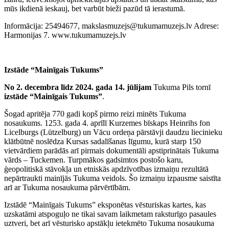
mūs ikdienā ieskauj, bet varbūt bieži pazūd tā ierastumā.
Informācija: 25494677, makslasmuzejs@tukumamuzejs.lv Adrese:
Harmonijas 7. www.tukumamuzejs.lv
Izstāde “Mainīgais Tukums”
No 2. decembra līdz 2024. gada 14. jūlijam
Tukuma Pils tornī
izstāde “Mainīgais Tukums”
.
Šogad apritēja 770 gadi kopš pirmo reizi minēts Tukuma
nosaukums. 1253. gada 4. aprīlī Kurzemes bīskaps Heinrihs fon
Licelburgs (Lützelburg) un Vācu ordeņa pārstāvji daudzu liecinieku
klātbūtnē noslēdza Kursas sadalīšanas līgumu, kurā starp 150
vietvārdiem parādās arī pirmais dokumentāli apstiprinātais Tukuma
vārds – Tuckemen. Turpmākos gadsimtos postošo karu,
ģeopolitiskā stāvokļa un etniskās apdzīvotības izmaiņu rezultātā
nepārtraukti mainījās Tukuma veidols. Šo izmaiņu izpausme saistīta
arī ar Tukuma nosaukuma pārvērtībām.
Izstādē “Mainīgais Tukums” eksponētas vēsturiskas kartes, kas
uzskatāmi atspoguļo ne tikai savam laikmetam raksturīgo pasaules
uztveri, bet arī vēsturisko apstākļu ietekmēto Tukuma nosaukuma