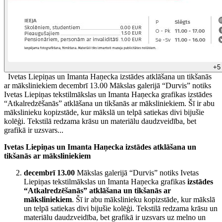
+5
Ivetas Liepiņas un Imanta Haņecka izstādes atklāšana un tikšanās
ar māksliniekiem decembrī 13.00 Mākslas galerijā “Durvis” notiks
Ivetas Liepiņas tekstilmākslas un Imanta Haņecka grafikas izstādes
“Atkalredzēšanās” atklāšana un tikšanās ar māksliniekiem. Šī ir abu
mākslinieku kopizstāde, kur mākslā un telpā satiekas divi bijušie
kolēģi. Tekstilā redzama krāsu un materiālu daudzveidība, bet
grafikā ir uzsvars...
Ivetas Liepiņas un Imanta Haņecka izstādes atklāšana un
tikšanās ar māksliniekiem
decembrī 13.00
Mākslas galerijā “Durvis” notiks Ivetas
Liepiņas tekstilmākslas un Imanta Haņecka grafikas
izstādes
“Atkalredzēšanās” atklāšana un tikšanās ar
māksliniekiem
. Šī ir abu mākslinieku kopizstāde, kur mākslā
un telpā satiekas divi bijušie kolēģi. Tekstilā redzama krāsu un
materiālu daudzveidība, bet grafikā ir uzsvars uz melno un