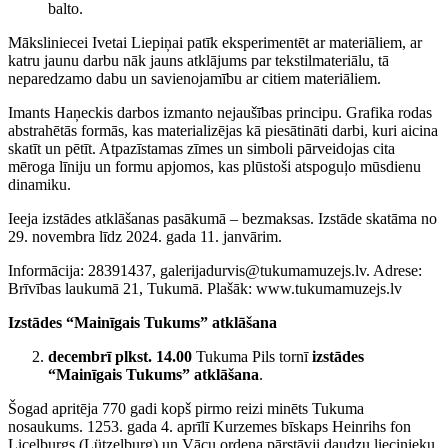
balto.
Māksliniecei Ivetai Liepiņai patīk eksperimentēt ar materiāliem, ar
katru jaunu darbu nāk jauns atklājums par tekstilmateriālu, tā
neparedzamo dabu un savienojamību ar citiem materiāliem.
Imants Haņeckis darbos izmanto nejaušības principu. Grafika rodas
abstrahētās formās, kas materializējas kā piesātināti darbi, kuri aicina
skatīt un pētīt. Atpazīstamas zīmes un simboli pārveidojas cita
mēroga līniju un formu apjomos, kas plūstoši atspoguļo mūsdienu
dinamiku.
Ieeja izstādes atklāšanas pasākumā – bezmaksas. Izstāde skatāma no
29. novembra līdz 2024. gada 11. janvārim.
Informācija: 28391437, galerijadurvis@tukumamuzejs.lv. Adrese:
Brīvības laukumā 21, Tukumā. Plašāk: www.tukumamuzejs.lv
Izstādes “Mainīgais Tukums” atklāšana
decembrī plkst. 14.00
Tukuma Pils tornī
izstādes
“Mainīgais Tukums” atklāšana
.
Šogad apritēja 770 gadi kopš pirmo reizi minēts Tukuma
nosaukums. 1253. gada 4. aprīlī Kurzemes bīskaps Heinrihs fon
Licelburgs (Lützelburg) un Vācu ordeņa pārstāvji daudzu liecinieku