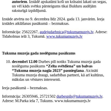
autoriem
. Izstādē apskatāmi koši un krāsaini lakati un segas,
un vēl kāds svētku pārsteigums tikai Bulduru audējām
raksturīgā izpildījumā.
Izstāde atvērta no 9. decembra līdz 2024. gada 13. janvārim. Ieeja
izstādes atklāšanas pasākumā – bezmaksas.
Informācija: 25622267,
audejudarbnica@tukumamuzejs.lv
. Adrese:
Tidaholmas ielā 3, Tukumā.
www.tukumamuzejs.lv
Tukuma muzeja gada noslēguma pasākums
decembrī
12.00
Durbes pilī notiks Tukuma muzeja gada
noslēguma pasākums
“Zelta svētdiena”
un balvas
“Tukuma muzeja nagla 2023” pasniegšana
. Aicināti
Tukuma muzeja draugi, sadarbības partneri, kā arī kultūras,
mākslas un vēstures interesenti.
Ieeja pasākumā – bezmaksas.
Informācija: 26305946, 25721502
durbespils@tukumamuzejs.lv
.
Adrese: M.Parka iela 7, Tukums. www.tukumamuzejs.lv