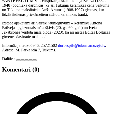
“ARTEFACTUM V”
. Ekspozīcijā skatāms Jāņa Krieva (1882-
1948) podnieka darbnīcas, kā arī Tukuma keramikas ceha veikums
un Tukuma mākslinieka Anša Artuma (1908-1997) gleznas, kur
līdzās ikdienas priekšmetiem attēloti keramikas trauki.
Izstādē apskatāmi arī vairāki jaunieguvumi – keramiķu Antona
Brūveļa apgleznotais māla šķīvis (20. gs. 60. gadi) un Ivetas
Jēkabsones veidotā māla bļoda (2023), kā arī ārstes Edītes Bogužas
ģimenes dāvinātie māla podi.
Informācija: 26305946, 25721502
durbespils@tukumamuzejs.lv
.
Adrese: M. Parka iela 7, Tukums.
Dalīties:
Komentāri (0)