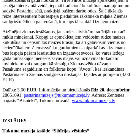
noslēdzošais šī gada notikums. Tā ietvaros muzeja apmeklētājiem ir
iespēja interesantā veidā, iepazīt tradicionālo kultūras mantojumu un
sadzīvi Pastariņa sētā, praktiski pašiem darbojoties. Šajā tikšanās
reizē interesentiem būs iespēja piedalīties rakstnieka mīļākā Ziemas
saulgriežu ēdiena gatavošanā, kur taps tā sauktā Dzeltenmaize.
Atzīmējot ziemas iestāšanos, ļausimies latviskām tradīcijām un arī
mīklu minēšanai. Kopīgi ar apmeklētājiem veidosim rudzu maizes
kukulīšus un cepsim tos maizes krāsnī, kā arī gatavosim vienus no
iecienītākajiem Ziemassvētku gardumiem – piparkūkas. Ikvienam
būs iespēja pašam iesaistīties un izgatavot sveces, ko varēs iedegt
gada tumšākajos mēnešos savās mājās vai uzdāvināt to kādam
tuviniekam vai draugam kā sirsnīgu Ziemassvētku dāvanu.
Pasākumā sagaidīsim arī folkloras kopu “Avots”, kas ieskandinās
Pastariņa sētu Ziemas saulgriežu noskaņās. Izjādes ar ponijiem (3.00
EUR).
Dalība: 3.00 EUR. Informācija un pieteikšanās
līdz 20. decembrim
:
28651091,
pastarinamuzejs@tukumamuzejs.lv
. Adrese: Zentenes
pagasts “Bisnieki”, Tukuma novadā.
www.tukumamuzejs.lv
IZSTĀDES
Tukuma muzeja izstāde “Sibīrijas vēstules”