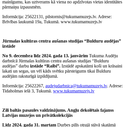
mainīgumu, kas uztverams kā viena no apdzīvotas vietas identitātes
pārmaiņu izpausmēm.
Informācija: 25622131, pilstornis@tukumamuzejs.lv. Adrese:
Brīvības laukumā 19a, Tukumā. www.tukumamuzejs.lv
Jūrmalas kultūras centra aušanas studijas “Bulduru audējas”
izstāde
No 9. decembra līdz 2024. gada 13. janvārim
Tukuma Audēju
darbnīcā Jūrmalas kultūras centra aušanas studijas “Bulduru
audējas” darbu
izstāde “Raibi”.
Izstādē apskatāmi koši un krāsaini
lakati un segas, un vēl kāds svētku pārsteigums tikai Bulduru
audējām raksturīgā izpildījumā.
Informācija: 25622267,
audejudarbnica@tukumamuzejs.lv
. Adrese:
Tidaholmas ielā 3, Tukumā.
www.tukumamuzejs.lv
Zili baltās pasaules valdzinājums. Angļu dekolētais fajanss
Latvijas muzejos un privātkolekcijās
Līdz 2024. gada 31. martam
Durbes pilīs otrajā stāvā skatāmā