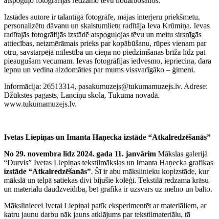
atspoguļo fotogrāfijās redzamo tēvu nodarbošanos.
Izstādes autore ir talantīgā fotogrāfe, mājas interjeru priekšmetu,
personalizētu dāvanu un skaistumlietu radītāja Ieva Krūmiņa. Ievas
radītajās fotogrāfijās izstādē atspoguļojas tēvu un meitu sirsnīgās
attiecības, neizmērāmais prieks par kopābūšanu, rūpes vienam par
otru, savstarpējā mīlestība un cieņa no piedzimšanas brīža līdz pat
pieaugušam vecumam. Ievas fotogrāfijas iedvesmo, iepriecina, dara
lepnu un vedina aizdomāties par mums vissvarīgāko – ģimeni.
Informācija: 26513314, pasakumuzejs@tukumamuzejs.lv. Adrese:
Džūkstes pagasts, Lanciņu skola, Tukuma novadā.
www.tukumamuzejs.lv.
Ivetas Liepiņas un Imanta Haņecka izstāde “Atkalredzēšanās”
No 29. novembra līdz 2024. gada 11. janvārim
Mākslas galerijā
“Durvis” Ivetas Liepiņas tekstilmākslas un Imanta Haņecka grafikas
izstāde “Atkalredzēšanās”
. Šī ir abu mākslinieku kopizstāde, kur
mākslā un telpā satiekas divi bijušie kolēģi. Tekstilā redzama krāsu
un materiālu daudzveidība, bet grafikā ir uzsvars uz melno un balto.
Māksliniecei Ivetai Liepiņai patīk eksperimentēt ar materiāliem, ar
katru jaunu darbu nāk jauns atklājums par tekstilmateriālu, tā