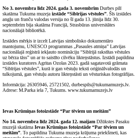
No 3. novembra līdz 2024. gada 3. novembrim
Durbes pilī
skatāma Tukuma muzeja
izstāde “Sibīrijas vēstules”
. Šīs izstādes
angļu un franču valodas versija no šī gada 13. jūnija līdz 30.
septembrim bija skatāma Francijā, Strasbūras universitātes
nacionālajā bibliotēkā.
Izstādes mērķis ir izcelt Latvijas simbolisko dokumentāro
mantojumu, UNESCO programmas „Pasaules atmiņa” Latvijas
nacionālajā reģistrā iekļauto nomināciju “Sibīrijā rakstītas vēstules
uz bērza tāss” un ar to saistīto cilvēku likteņstāstus. Izstādi papildina
izstādes kuratores Agritas Ozolas 2023. gadā sagatavotā grāmata
“Sibīrijas vēstules”, kurā ir gan vēstuļu teksti oriģinālvalodās un
tulkojumā, gan vēstuļu autoru likteņstāsti un vēsturiskas fotogrāfijas.
Informācija: 26305946, 25721502, durbespils@tukumamuzejs.lv.
Adrese: M.Parka iela 7, Tukums. www.tukumamuzejs.lv
Ievas Krūmiņas fotoizstāde “Par tēviem un meitām”
No 14. novembra
līdz 2024. gada 12. maijam
Džūkstes Pasaku
muzejā skatāma
Ievas Krūmiņas fotoizstāde “Par tēviem un
meitām”
. To papildina Tukuma muzeja krājuma priekšmeti, kas