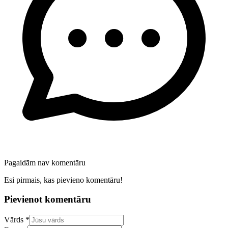
Pagaidām nav komentāru
Esi pirmais, kas pievieno komentāru!
Pievienot komentāru
Confirm your email address
Vārds *