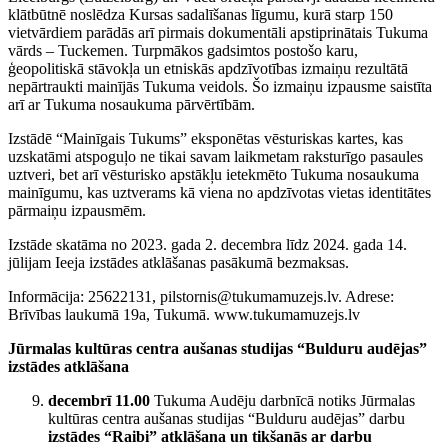
klātbūtnē noslēdza Kursas sadalīšanas līgumu, kurā starp 150
vietvārdiem parādās arī pirmais dokumentāli apstiprinātais Tukuma
vārds – Tuckemen. Turpmākos gadsimtos postošo karu,
ģeopolitiskā stāvokļa un etniskās apdzīvotības izmaiņu rezultātā
nepārtraukti mainījās Tukuma veidols. Šo izmaiņu izpausme saistīta
arī ar Tukuma nosaukuma pārvērtībām.
Izstādē “Mainīgais Tukums” eksponētas vēsturiskas kartes, kas
uzskatāmi atspoguļo ne tikai savam laikmetam raksturīgo pasaules
uztveri, bet arī vēsturisko apstākļu ietekmēto Tukuma nosaukuma
mainīgumu, kas uztverams kā viena no apdzīvotas vietas identitātes
pārmaiņu izpausmēm.
Izstāde skatāma no 2023. gada 2. decembra līdz 2024. gada 14.
jūlijam Ieeja izstādes atklāšanas pasākumā bezmaksas.
Informācija: 25622131, pilstornis@tukumamuzejs.lv. Adrese:
Brīvības laukumā 19a, Tukumā. www.tukumamuzejs.lv
Jūrmalas kultūras centra aušanas studijas “Bulduru audējas”
izstādes atklāšana
decembrī 11.00
Tukuma Audēju darbnīcā notiks Jūrmalas
kultūras centra aušanas studijas “Bulduru audējas” darbu
izstādes “Raibi” atklāšana un tikšanās ar darbu