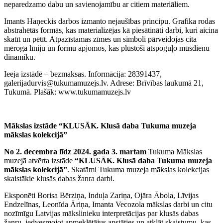
neparedzamo dabu un savienojamību ar citiem materiāliem.
Imants Haņeckis darbos izmanto nejaušības principu. Grafika rodas
abstrahētās formās, kas materializējas kā piesātināti darbi, kuri aicina
skatīt un pētīt. Atpazīstamas zīmes un simboli pārveidojas cita
mēroga līniju un formu apjomos, kas plūstoši atspoguļo mūsdienu
dinamiku.
Ieeja izstādē – bezmaksas. Informācija: 28391437,
galerijadurvis@tukumamuzejs.lv. Adrese: Brīvības laukumā 21,
Tukumā. Plašāk: www.tukumamuzejs.lv
Mākslas izstāde “KLUSĀK. Klusā daba Tukuma muzeja
mākslas kolekcijā”
No 2. decembra līdz 2024. gada 3. martam
Tukuma Mākslas
muzejā atvērta izstāde
“KLUSĀK. Klusā daba Tukuma muzeja
mākslas kolekcijā”
. Skatāmi Tukuma muzeja mākslas kolekcijas
skaistākie klusās dabas žanra darbi.
Eksponēti Borisa Bērziņa, Induļa Zariņa, Ojāra Ābola, Līvijas
Endzelīnas, Leonīda Āriņa, Imanta Vecozola mākslas darbi un citu
nozīmīgu Latvijas mākslinieku interpretācijas par klusās dabas
žanru, iedvesmojot apmeklētājus apstāties un atklāt skaistumu, kas