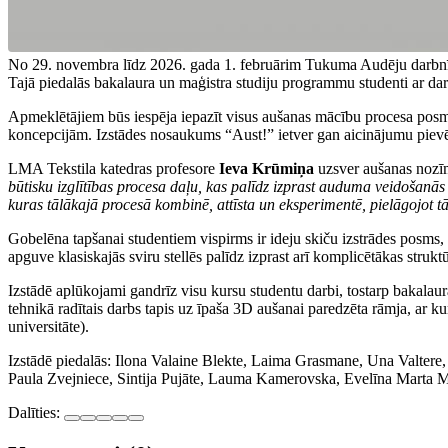
No 29. novembra līdz 2026. gada 1. februārim Tukuma Audēju darbnīc
Tajā piedalās bakalaura un maģistra studiju programmu studenti ar darb
Apmeklētājiem būs iespēja iepazīt visus aušanas mācību procesa posm
koncepcijām. Izstādes nosaukums “Aust!” ietver gan aicinājumu pievērs
LMA Tekstila katedras profesore
Ieva Krūmiņa
uzsver aušanas nozīm
būtisku izglītības procesa daļu, kas palīdz izprast auduma veidošanā
kuras tālākajā procesā kombinē, attīsta un eksperimentē, pielāgojot t
Gobelēna tapšanai studentiem vispirms ir ideju skiču izstrādes posms,
apguve klasiskajās sviru stellēs palīdz izprast arī komplicētākas struk
Izstādē aplūkojami gandrīz visu kursu studentu darbi, tostarp bakal
tehnikā radītais darbs tapis uz īpaša 3D aušanai paredzēta rāmja, ar
universitāte).
Izstādē piedalās: Ilona Valaine Blekte, Laima Grasmane, Una Valtere
Paula Zvejniece, Sintija Pujāte, Lauma Kamerovska, Evelīna Marta M
Dalīties: