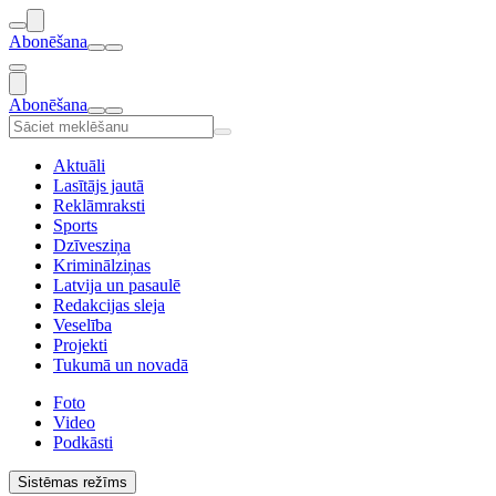
Abonēšana
Abonēšana
Aktuāli
Lasītājs jautā
Reklāmraksti
Sports
Dzīvesziņa
Kriminālziņas
Latvija un pasaulē
Redakcijas sleja
Veselība
Projekti
Tukumā un novadā
Foto
Video
Podkāsti
Sistēmas režīms