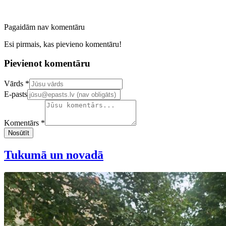
Pagaidām nav komentāru
Esi pirmais, kas pievieno komentāru!
Pievienot komentāru
Confirm your email address
Vārds *
E-pasts
Komentārs *
Nosūtīt
Tukumā un novadā