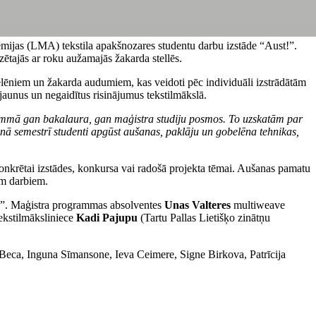
ijas (LMA) tekstila apakšnozares studentu darbu izstāde “Aust!”.
zētajās ar roku aužamajās žakarda stellēs.
lēniem un žakarda audumiem, kas veidoti pēc individuāli izstrādātām
jaunus un negaidītus risinājumus tekstilmākslā.
rammā gan bakalaura, gan maģistra studiju posmos. To uzskatām par
enā semestrī studenti apgūst aušanas, paklāju un gobelēna tehnikas,
konkrētai izstādes, konkursa vai radošā projekta tēmai. Aušanas pamatu
iem darbiem.
”. Maģistra programmas absolventes
Unas Valteres
multiweave
ekstilmāksliniece
Kadi Pajupu
(Tartu Pallas Lietišķo zinātņu
 Beca, Inguna Sīmansone, Ieva Ceimere, Signe Birkova, Patrīcija