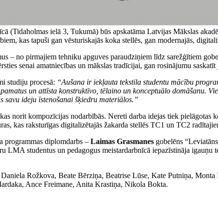
ā (Tidaholmas ielā 3, Tukumā) būs apskatāma Latvijas Mākslas akadēm
iem, kas tapuši gan vēsturiskajās koka stellēs, gan modernajās, digitali
us – no pirmajiem tehniku apguves paraudziņiem līdz sarežģītiem gobe
ties senai amatniecības un mākslas tradīcijai, gan rosinājumu saskatīt 
i studiju procesā:
“Aušana ir iekļauta tekstila studentu mācību prog
s pamatus un attīsta konstruktīvo, tēlaino un konceptuālo domāšanu. Vi
ās savu ideju īstenošanai šķiedru materiālos.”
 kas norit kompozīcijas nodarbībās. Nereti darba idejas tiek pielāgotas 
tūras, kas raksturīgas digitalizētajās žakarda stellēs TC1 un TC2 radītaj
aura programmas diplomdarbs –
Laimas Grasmanes
gobelēns “Leviatāns
 kuru LMA studentus un pedagogus meistardarbnīcā iepazīstināja igauņu t
, Daniela Rožkova, Beate Bērziņa, Beatrise Lūse, Kate Putniņa, Monta
ardaka, Ance Freimane, Anita Krastiņa, Nikola Bokta.