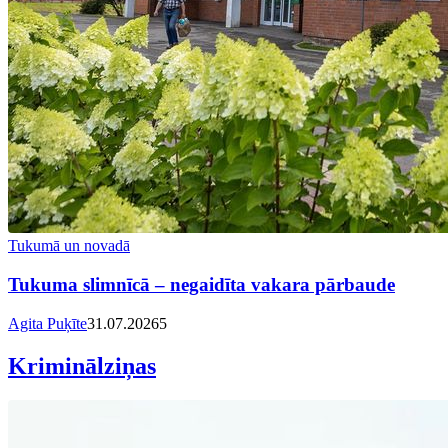
Tukumā un novadā
Tukuma slimnīcā – negaidīta vakara pārbaude
Agita Puķīte
31.07.2026
5
Kriminālziņas