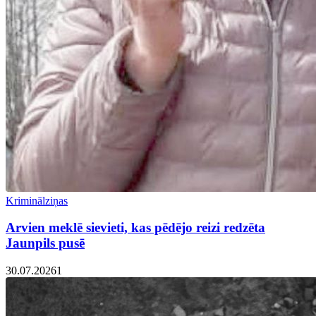
Kriminālziņas
Arvien meklē sievieti, kas pēdējo reizi redzēta
Jaunpils pusē
30.07.2026
1