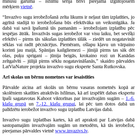
minūšu garumā – īsfilmu sērija brīvi pieejama izglītojošiem
mērķiem
vietnē
.
“Invazīvo sugu ierobežošanā zelta likums ir neļaut tām izplatīties, jo
agrīnā stadijā to ierobežošana būs efektīvāka un veiksmīgāka. Ja
dabā vai savā īpašumā tās pamanām – ierobežojam izplatību pēc
iespējas ātrāk. Invazīvās sugas ierobežot var visu laiku, bet sevišķi
efektīvi – pirms tās sākušas izplatīties tālāk – ziedēt un nogatavināt
sēklas vai radīt pēcnācējus. Piemēram, ošlapu kļavu un vārpaino
korinti jau maijā, Spānijas kailgliemezi – jūnijā pirms tas sāk dēt
olas, puķu sprigani – jūnija beigās, krokaino rozi un Kanādas
zeltgalvīti – jūlijā pirms sēklu nogatavināšanās,” skaidro pārvaldes
LatViaNature projekta invazīvo sugu eksperte Santa Rutkovska.
Arī skolas un bērnu nometnes var iesaistīties
Pārvalde aicina arī skolās un bērnu vasaras nometnēs kopā ar
skolēniem skatīties atraktīvās īsfilmas, kā arī izspēlēt dabas ekspertu
īpaši sagatavotas Kahoot viktorīnas par invazīvajām sugām –
1.-6.
klašu grupā
un
7.-12. klašu grupai
, lai pēc tam dotos dabā un
palīdzētu ierobežot invazīvo sugu izplatību Latvijas dabā.
Invazīvo sugu izplatības kartes, kā arī apraksti par Latvijas dabā
sastopamajām invazīvajām sugām un metodēm, kā tās ierobežot,
pieejamas pārvaldes vietnē
www.invazivs.lv
.