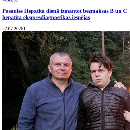
Pasaules Hepatīta dienā izmantot bezmaksas B un C
hepatīta ekspresdiagnostikas iespējas
27.07.2026
1