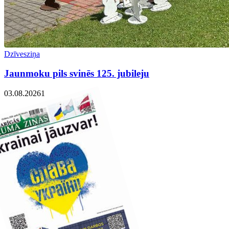
Dzīvesziņa
Jaunmoku pils svinēs 125. jubileju
03.08.2026
1