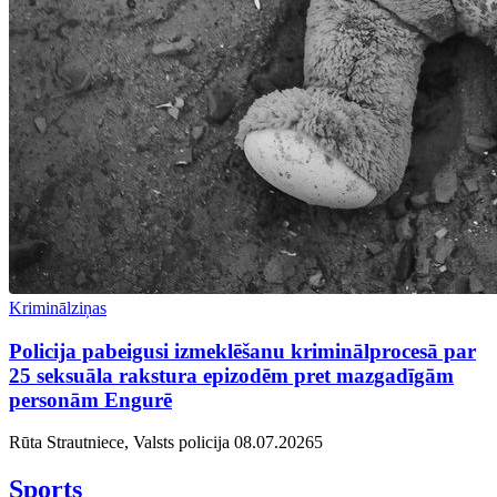
Kriminālziņas
Policija pabeigusi izmeklēšanu kriminālprocesā par
25 seksuāla rakstura epizodēm pret mazgadīgām
personām Engurē
Rūta Strautniece, Valsts policija
08.07.2026
5
Sports