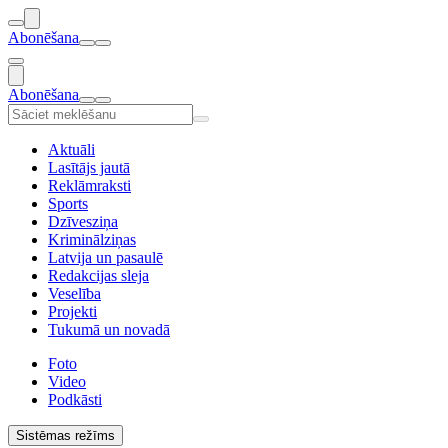
Abonēšana
Abonēšana
Aktuāli
Lasītājs jautā
Reklāmraksti
Sports
Dzīvesziņa
Kriminālziņas
Latvija un pasaulē
Redakcijas sleja
Veselība
Projekti
Tukumā un novadā
Foto
Video
Podkāsti
Sistēmas režīms