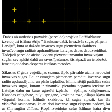
.Dabas aizsardzības pārvalde (pārvalde) projektā LatViaNature
izveidojusi īsfilmu sēriju “Trauksme dabā. Invazīvās sugas pārņem
Latviju”, kurā ar dažādu invazīvo sugu piemēriem skaidrots
invazīvo sugu radītais apdraudējums Latvijas dabas daudzveidībai.
Tādējādi pārvalde aicina ikvienu pievērst uzmanību invazīvajām
sugām sev apkārt dabā un savos īpašumos, tās atpazīt un ierobežot,
izmantojot dabas ekspertu ieteiktas metodes.
Sākusies šī gada veģetācijas sezona, tāpēc pārvalde aicina ierobežot
invazīvās sugas. Lai ar zīmīgiem piemēriem parādītu invazīvo sugu
radīto apdraudējumu un plašo izplatību, īsfilmu sērijā parādītas sešas
invazīvās sugas, kurām ir zinātniski pierādīta negatīva ietekme uz
Latvijas dabu un kuras agresīvi izplatās – Spānijas kailgliemezis,
Kanādas zeltgalvīte, puķu sprigane, krokainā roze, ošlapu kļava un
vārpainā korinte. Īsfilmās skaidrots, kā sugas atpazīt, kur tās
visbiežāk sastopamas, kā arī doti invazīvo sugu ekspertu padomi, kā
ar šīm sugām cīnīties. Kopā izveidotas sešas īsfilmas katra divu