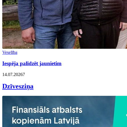
Veselība
Iespēja palīdzēt jaunietim
14.07.2026
7
Dzīvesziņa