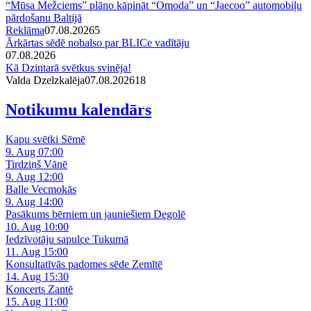
“Mūsa Mežciems” plāno kāpināt “Omoda” un “Jaecoo” automobiļu
pārdošanu Baltijā
Reklāma
07.08.2026
5
Ārkārtas sēdē nobalso par BLICe vadītāju
07.08.2026
Kā Dzintarā svētkus svinēja!
Valda Dzelzkalēja
07.08.2026
1
8
Notikumu kalendārs
Kapu svētki Sēmē
9. Aug 07:00
Tirdziņš Vānē
9. Aug 12:00
Balle Vecmokās
9. Aug 14:00
Pasākums bērniem un jauniešiem Degolē
10. Aug 10:00
Iedzīvotāju sapulce Tukumā
11. Aug 15:00
Konsultatīvās padomes sēde Zemītē
14. Aug 15:30
Koncerts Zantē
15. Aug 11:00