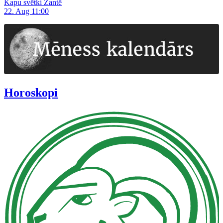
Kapu svētki Zantē
22. Aug 11:00
Horoskopi