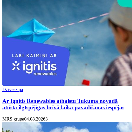
Dzīvesziņa
Ar Ignitis Renewables atbalstu Tukuma novadā
attīsta ilgtspējīgas brīvā laika pavadīšanas iespējas
MRS grupa
04.08.2026
3