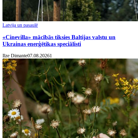
Latvija un pasaulē
«Cinevilla» mācībās tiksies Baltijas valstu un
Ukrainas enerģētikas speciālisti
Ilze Dimante
07.08.2026
1