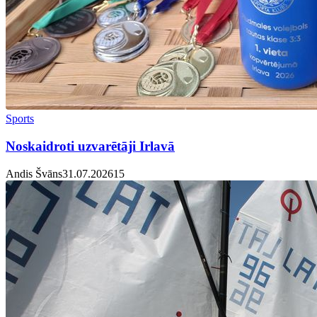
Sports
Noskaidroti uzvarētāji Irlavā
Andis Švāns
31.07.2026
1
5