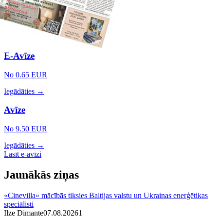
E-Avīze
No 0.65 EUR
Iegādāties →
Avīze
No 9.50 EUR
Iegādāties →
Lasīt e-avīzi
Jaunākās ziņas
«Cinevilla» mācībās tiksies Baltijas valstu un Ukrainas enerģētikas
speciālisti
Ilze Dimante
07.08.2026
1