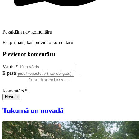
Pagaidām nav komentāru
Esi pirmais, kas pievieno komentāru!
Pievienot komentāru
Confirm your email address
Vārds *
E-pasts
Komentārs *
Nosūtīt
Tukumā un novadā