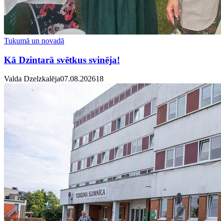
Tukumā un novadā
Kā Dzintarā svētkus svinēja!
Valda Dzelzkalēja
07.08.2026
1
8