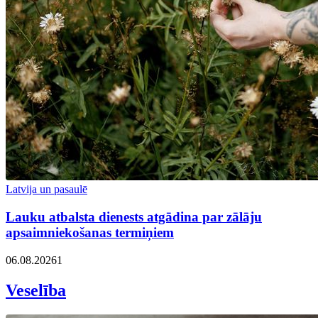
Latvija un pasaulē
Lauku atbalsta dienests atgādina par zālāju
apsaimniekošanas termiņiem
06.08.2026
1
Veselība