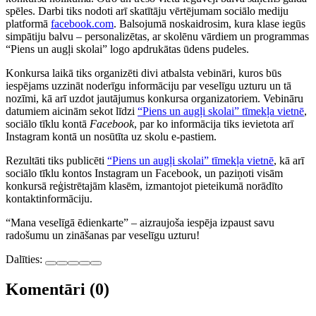
spēles. Darbi tiks nodoti arī skatītāju vērtējumam sociālo mediju
platformā
facebook.com
. Balsojumā noskaidrosim, kura klase iegūs
simpātiju balvu – personalizētas, ar skolēnu vārdiem un programmas
“Piens un augļi skolai” logo apdrukātas ūdens pudeles.
Konkursa laikā tiks organizēti divi atbalsta vebināri, kuros būs
iespējams uzzināt noderīgu informāciju par veselīgu uzturu un tā
nozīmi, kā arī uzdot jautājumus konkursa organizatoriem. Vebināru
datumiem aicinām sekot līdzi
“Piens un augļi skolai” tīmekļa vietnē
,
sociālo tīklu kontā
Facebook
, par ko informācija tiks ievietota arī
Instagram kontā un nosūtīta uz skolu e-pastiem.
Rezultāti tiks publicēti
“Piens un augļi skolai” tīmekļa vietnē
, kā arī
sociālo tīklu kontos Instagram un Facebook, un paziņoti visām
konkursā reģistrētajām klasēm, izmantojot pieteikumā norādīto
kontaktinformāciju.
“Mana veselīgā ēdienkarte” – aizraujoša iespēja izpaust savu
radošumu un zināšanas par veselīgu uzturu!
Dalīties:
Komentāri (0)