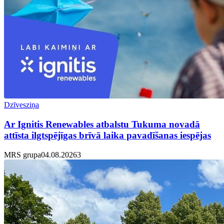
Dzīvesziņa
Ar Ignitis Renewables atbalstu Tukuma novadā
attīsta ilgtspējīgas brīvā laika pavadīšanas iespējas
MRS grupa
04.08.2026
3