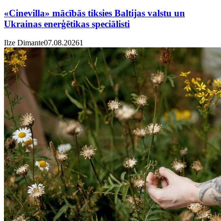
«Cinevilla» mācībās tiksies Baltijas valstu un
Ukrainas enerģētikas speciālisti
Ilze Dimante
07.08.2026
1