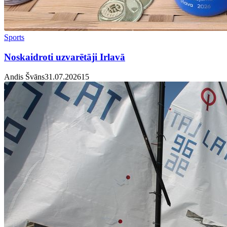
Sports
Noskaidroti uzvarētāji Irlavā
Andis Švāns
31.07.2026
1
5