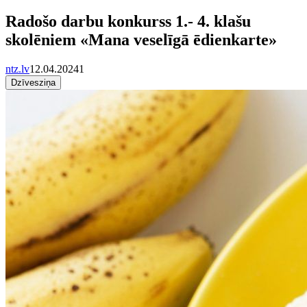
Radošo darbu konkurss 1.- 4. klašu
skolēniem «Mana veselīgā ēdienkarte»
ntz.lv
12.04.2024
1
Dzīvesziņa