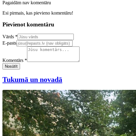
Pagaidām nav komentāru
Esi pirmais, kas pievieno komentāru!
Pievienot komentāru
Confirm your email address
Vārds *
E-pasts
Komentārs *
Nosūtīt
Tukumā un novadā