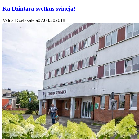
Kā Dzintarā svētkus svinēja!
Valda Dzelzkalēja
07.08.2026
1
8