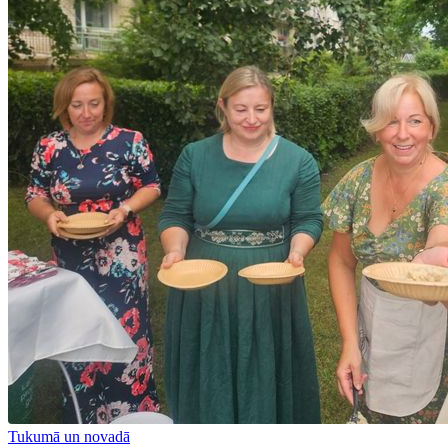
Tukumā un novadā