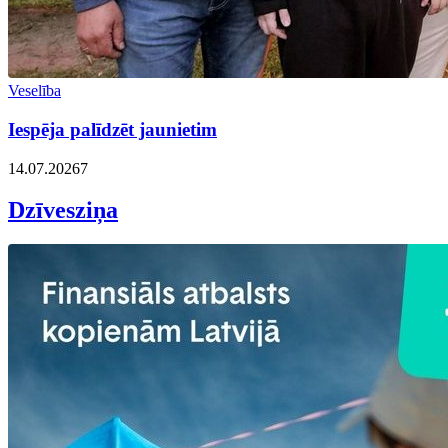
Veselība
Iespēja palīdzēt jaunietim
14.07.2026
7
Dzīvesziņa