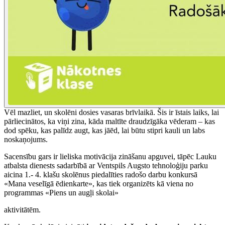
Vēl mazliet, un skolēni dosies vasaras brīvlaikā. Šis ir īstais laiks, lai
pārliecinātos, ka viņi zina, kāda maltīte draudzīgāka vēderam – kas
dod spēku, kas palīdz augt, kas jāēd, lai būtu stipri kauli un labs
noskaņojums.
Sacensību gars ir lieliska motivācija zināšanu apguvei, tāpēc Lauku
atbalsta dienests sadarbībā ar Ventspils Augsto tehnoloģiju parku
aicina 1.- 4. klašu skolēnus piedalīties radošo darbu konkursā
«Mana veselīgā ēdienkarte», kas tiek organizēts kā viena no
programmas «Piens un augļi skolai»
aktivitātēm.