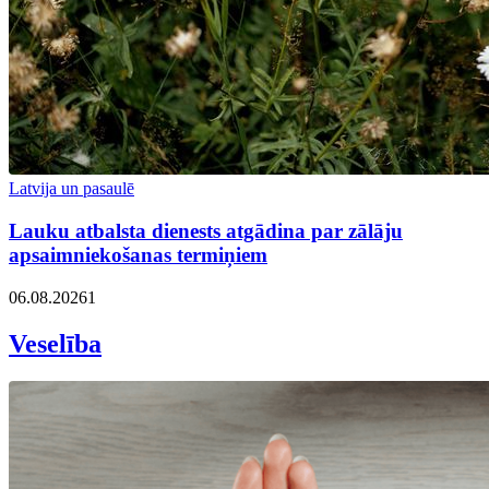
Latvija un pasaulē
Lauku atbalsta dienests atgādina par zālāju
apsaimniekošanas termiņiem
06.08.2026
1
Veselība