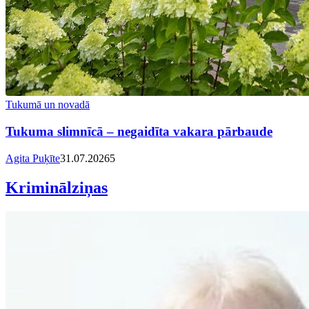
Tukumā un novadā
Tukuma slimnīcā – negaidīta vakara pārbaude
Agita Puķīte
31.07.2026
5
Kriminālziņas