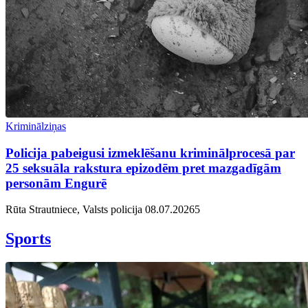
Kriminālziņas
Policija pabeigusi izmeklēšanu kriminālprocesā par
25 seksuāla rakstura epizodēm pret mazgadīgām
personām Engurē
Rūta Strautniece, Valsts policija
08.07.2026
5
Sports