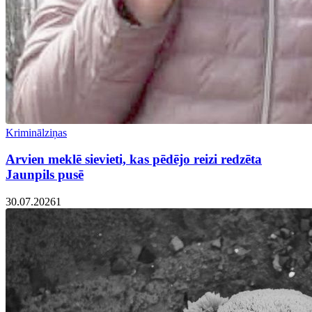
Kriminālziņas
Arvien meklē sievieti, kas pēdējo reizi redzēta
Jaunpils pusē
30.07.2026
1