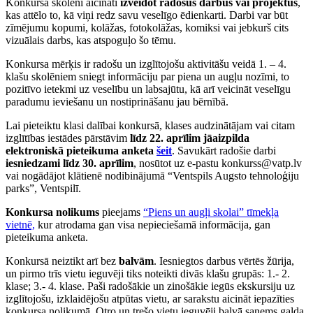
Konkursā skolēni aicināti
izveidot radošus darbus vai projektus
,
kas attēlo to, kā viņi redz savu veselīgo ēdienkarti. Darbi var būt
zīmējumu kopumi, kolāžas, fotokolāžas, komiksi vai jebkurš cits
vizuālais darbs, kas atspoguļo šo tēmu.
Konkursa mērķis ir radošu un izglītojošu aktivitāšu veidā 1. – 4.
klašu skolēniem sniegt informāciju par piena un augļu nozīmi, to
pozitīvo ietekmi uz veselību un labsajūtu, kā arī veicināt veselīgu
paradumu ieviešanu un nostiprināšanu jau bērnībā.
Lai pieteiktu klasi dalībai konkursā, klases audzinātājam vai citam
izglītības iestādes pārstāvim
līdz 22. aprīlim jāaizpilda
elektroniskā pieteikuma anketa
šeit
. Savukārt radošie darbi
iesniedzami līdz 30. aprīlim
, nosūtot uz e-pastu konkurss@vatp.lv
vai nogādājot klātienē nodibinājumā “Ventspils Augsto tehnoloģiju
parks”, Ventspilī.
Konkursa nolikums
pieejams
“Piens un augļi skolai” tīmekļa
vietnē,
kur atrodama gan visa nepieciešamā informācija, gan
pieteikuma anketa.
Konkursā neiztikt arī bez
balvām
. Iesniegtos darbus vērtēs žūrija,
un pirmo trīs vietu ieguvēji tiks noteikti divās klašu grupās: 1.- 2.
klase; 3.- 4. klase. Paši radošākie un zinošākie iegūs ekskursiju uz
izglītojošu, izklaidējošu atpūtas vietu, ar sarakstu aicināt iepazīties
konkursa nolikumā. Otro un trešo vietu ieguvēji balvā saņems galda