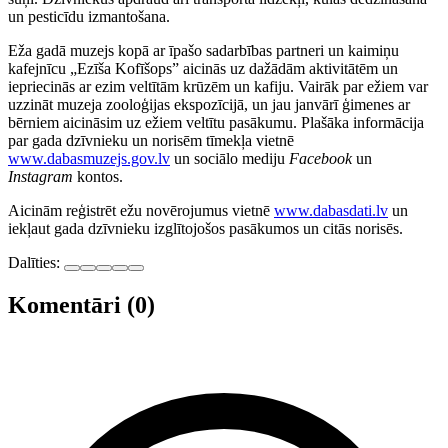
un pesticīdu izmantošana.
Eža gadā muzejs kopā ar īpašo sadarbības partneri un kaimiņu
kafejnīcu „Ezīša Kofīšops” aicinās uz dažādām aktivitātēm un
iepriecinās ar ezim veltītām krūzēm un kafiju. Vairāk par ežiem var
uzzināt muzeja zooloģijas ekspozīcijā, un jau janvārī ģimenes ar
bērniem aicināsim uz ežiem veltītu pasākumu. Plašāka informācija
par gada dzīvnieku un norisēm tīmekļa vietnē
www.dabasmuzejs.gov.lv
un sociālo mediju
Facebook
un
Instagram
kontos.
Aicinām reģistrēt ežu novērojumus vietnē
www.dabasdati.lv
un
iekļaut gada dzīvnieku izglītojošos pasākumos un citās norisēs.
Dalīties:
Komentāri (0)