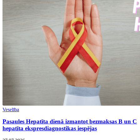
Veselība
Pasaules Hepatīta dienā izmantot bezmaksas B un C
hepatīta ekspresdiagnostikas iespējas