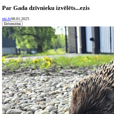
Par Gada dzīvnieku izvēlēts...ezis
ntz.lv
08.01.2025
Dzīvesziņa