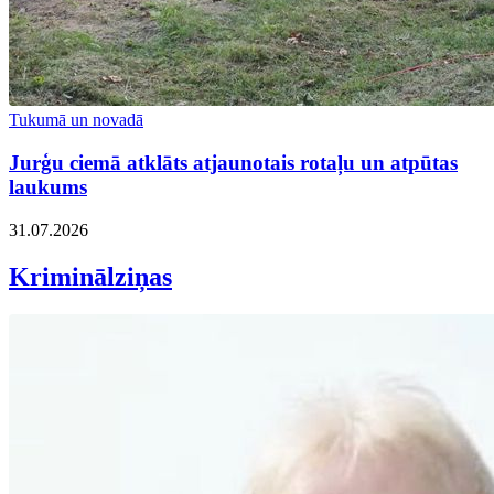
Tukumā un novadā
Jurģu ciemā atklāts atjaunotais rotaļu un atpūtas
laukums
31.07.2026
Kriminālziņas