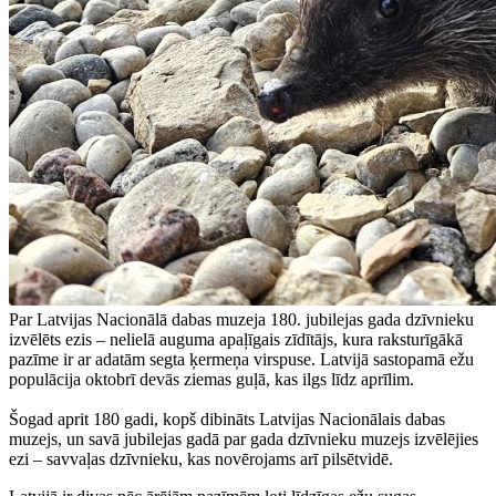
Par Latvijas Nacionālā dabas muzeja 180. jubilejas gada dzīvnieku
izvēlēts ezis – nelielā auguma apaļīgais zīdītājs, kura raksturīgākā
pazīme ir ar adatām segta ķermeņa virspuse. Latvijā sastopamā ežu
populācija oktobrī devās ziemas guļā, kas ilgs līdz aprīlim.
Šogad aprit 180 gadi, kopš dibināts Latvijas Nacionālais dabas
muzejs, un savā jubilejas gadā par gada dzīvnieku muzejs izvēlējies
ezi – savvaļas dzīvnieku, kas novērojams arī pilsētvidē.