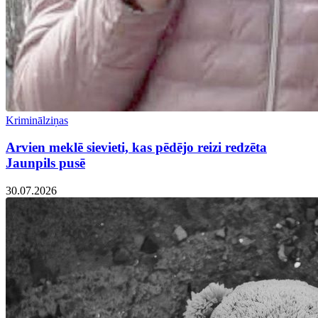
Kriminālziņas
Arvien meklē sievieti, kas pēdējo reizi redzēta
Jaunpils pusē
30.07.2026