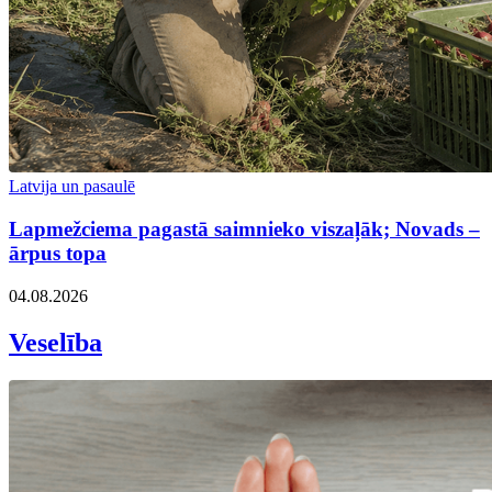
Latvija un pasaulē
Lapmežciema pagastā saimnieko viszaļāk; Novads –
ārpus topa
04.08.2026
Veselība