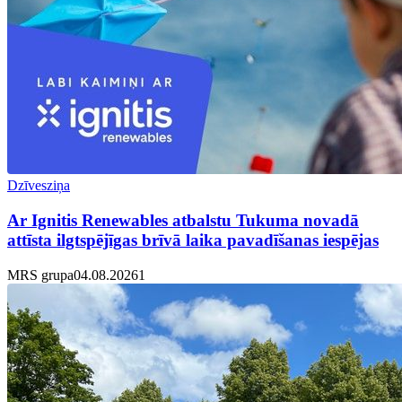
Dzīvesziņa
Ar Ignitis Renewables atbalstu Tukuma novadā
attīsta ilgtspējīgas brīvā laika pavadīšanas iespējas
MRS grupa
04.08.2026
1