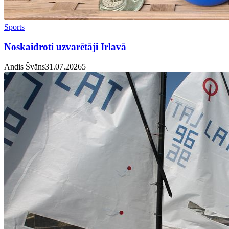
Sports
Noskaidroti uzvarētāji Irlavā
Andis Švāns
31.07.2026
5