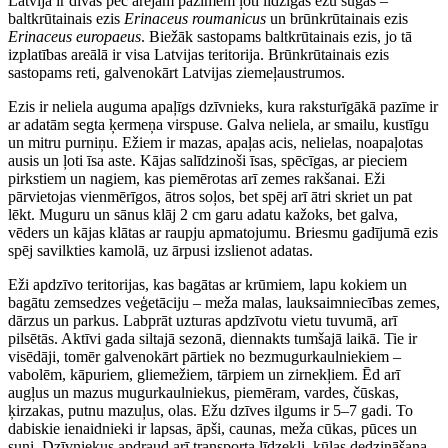
Latvijā ir divas pēc ārējām pazīmēm ļoti līdzīgas ežu sugas –
baltkrūtainais ezis
Erinaceus roumanicus
un brūnkrūtainais ezis
Erinaceus europaeus
. Biežāk sastopams baltkrūtainais ezis, jo tā
izplatības areālā ir visa Latvijas teritorija. Brūnkrūtainais ezis
sastopams reti, galvenokārt Latvijas ziemeļaustrumos.
Ezis ir neliela auguma apaļīgs dzīvnieks, kura raksturīgākā pazīme ir
ar adatām segta ķermeņa virspuse. Galva neliela, ar smailu, kustīgu
un mitru purniņu. Ežiem ir mazas, apaļas acis, nelielas, noapaļotas
ausis un ļoti īsa aste. Kājas salīdzinoši īsas, spēcīgas, ar pieciem
pirkstiem un nagiem, kas piemērotas arī zemes rakšanai. Eži
pārvietojas vienmērīgos, ātros soļos, bet spēj arī ātri skriet un pat
lēkt. Muguru un sānus klāj 2 cm garu adatu kažoks, bet galva,
vēders un kājas klātas ar raupju apmatojumu. Briesmu gadījumā ezis
spēj savilkties kamolā, uz ārpusi izslienot adatas.
Eži apdzīvo teritorijas, kas bagātas ar krūmiem, lapu kokiem un
bagātu zemsedzes veģetāciju – meža malas, lauksaimniecības zemes,
dārzus un parkus. Labprāt uzturas apdzīvotu vietu tuvumā, arī
pilsētās. Aktīvi gada siltajā sezonā, diennakts tumšajā laikā. Tie ir
visēdāji, tomēr galvenokārt pārtiek no bezmugurkaulniekiem –
vabolēm, kāpuriem, gliemežiem, tārpiem un zirnekļiem. Ēd arī
augļus un mazus mugurkaulniekus, piemēram, vardes, čūskas,
ķirzakas, putnu mazuļus, olas. Ežu dzīves ilgums ir 5–7 gadi. To
dabiskie ienaidnieki ir lapsas, āpši, caunas, meža cūkas, pūces un
suņi. Dzīvniekus apdraud arī transporta līdzekļi, kūlas dedzināšana