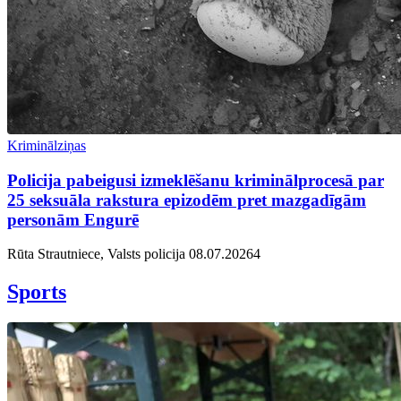
Kriminālziņas
Policija pabeigusi izmeklēšanu kriminālprocesā par
25 seksuāla rakstura epizodēm pret mazgadīgām
personām Engurē
Rūta Strautniece, Valsts policija
08.07.2026
4
Sports