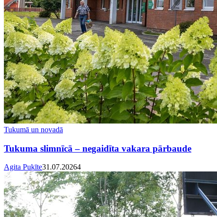
Tukumā un novadā
Tukuma slimnīcā – negaidīta vakara pārbaude
Agita Puķīte
31.07.2026
4