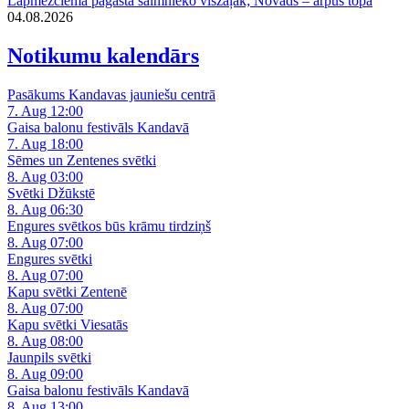
Lapmežciema pagastā saimnieko viszaļāk; Novads – ārpus topa
04.08.2026
Notikumu kalendārs
Pasākums Kandavas jauniešu centrā
7. Aug 12:00
Gaisa balonu festivāls Kandavā
7. Aug 18:00
Sēmes un Zentenes svētki
8. Aug 03:00
Svētki Džūkstē
8. Aug 06:30
Engures svētkos būs krāmu tirdziņš
8. Aug 07:00
Engures svētki
8. Aug 07:00
Kapu svētki Zentenē
8. Aug 07:00
Kapu svētki Viesatās
8. Aug 08:00
Jaunpils svētki
8. Aug 09:00
Gaisa balonu festivāls Kandavā
8. Aug 13:00