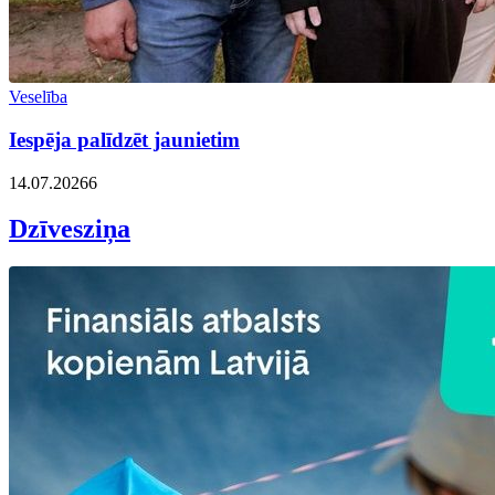
Veselība
Iespēja palīdzēt jaunietim
14.07.2026
6
Dzīvesziņa