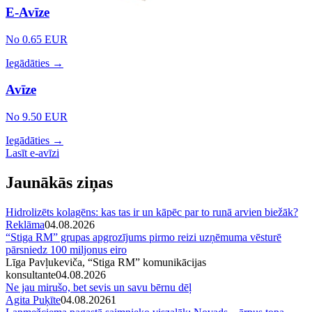
E-Avīze
No 0.65 EUR
Iegādāties →
Avīze
No 9.50 EUR
Iegādāties →
Lasīt e-avīzi
Jaunākās ziņas
Hidrolizēts kolagēns: kas tas ir un kāpēc par to runā arvien biežāk?
Reklāma
04.08.2026
“Stiga RM” grupas apgrozījums pirmo reizi uzņēmuma vēsturē
pārsniedz 100 miljonus eiro
Līga Pavļukeviča, “Stiga RM” komunikācijas
konsultante
04.08.2026
Ne jau mirušo, bet sevis un savu bērnu dēļ
Agita Puķīte
04.08.2026
1