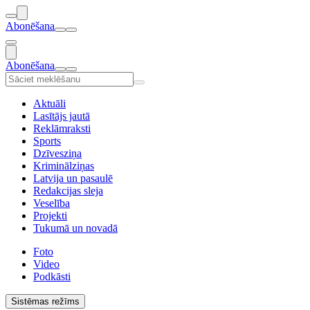
Abonēšana
Abonēšana
Aktuāli
Lasītājs jautā
Reklāmraksti
Sports
Dzīvesziņa
Kriminālziņas
Latvija un pasaulē
Redakcijas sleja
Veselība
Projekti
Tukumā un novadā
Foto
Video
Podkāsti
Sistēmas režīms