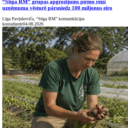
“Stiga RM” grupas apgrozījums pirmo reizi
uzņēmuma vēsturē pārsniedz 100 miljonus eiro
Līga Pavļukeviča, “Stiga RM” komunikācijas
konsultante
04.08.2026