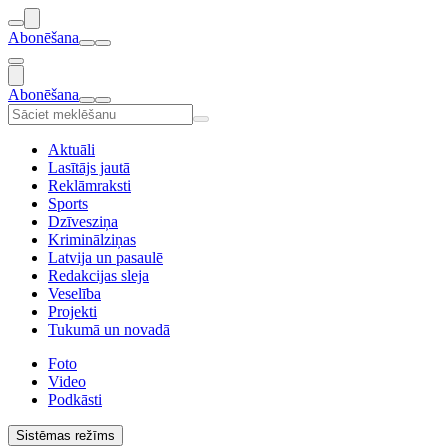
Abonēšana
Abonēšana
Aktuāli
Lasītājs jautā
Reklāmraksti
Sports
Dzīvesziņa
Kriminālziņas
Latvija un pasaulē
Redakcijas sleja
Veselība
Projekti
Tukumā un novadā
Foto
Video
Podkāsti
Sistēmas režīms