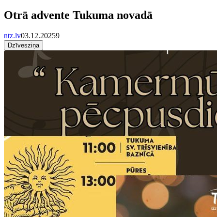
Otrā advente Tukuma novadā
ntz.lv
03.12.2025
9
Dzīvesziņa