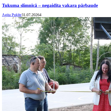
Tukuma slimnīcā – negaidīta vakara pārbaude
Agita Puķīte
31.07.2026
4