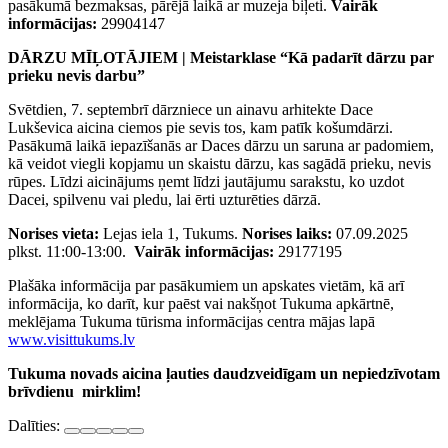
pasākumā bezmaksas, pārējā laikā ar muzeja biļeti.
Vairāk
informācijas:
29904147
DĀRZU MĪĻOTĀJIEM | Meistarklase “Kā padarīt dārzu par
prieku nevis darbu”
Svētdien, 7. septembrī dārzniece un ainavu arhitekte Dace
Lukševica aicina ciemos pie sevis tos, kam patīk košumdārzi.
Pasākumā laikā iepazīšanās ar Daces dārzu un saruna ar padomiem,
kā veidot viegli kopjamu un skaistu dārzu, kas sagādā prieku, nevis
rūpes. Līdzi aicinājums ņemt līdzi jautājumu sarakstu, ko uzdot
Dacei, spilvenu vai pledu, lai ērti uzturēties dārzā.
Norises vieta:
Lejas iela 1, Tukums.
Norises laiks:
07.09.2025
plkst. 11:00-13:00.
Vairāk informācijas:
29177195
Plašāka informācija par pasākumiem un apskates vietām, kā arī
informācija, ko darīt, kur paēst vai nakšņot Tukuma apkārtnē,
meklējama Tukuma tūrisma informācijas centra mājas lapā
www.visittukums.lv
Tukuma novads aicina ļauties daudzveidīgam un nepiedzīvotam
brīvdienu mirklim!
Dalīties: