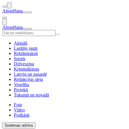
Abonēšana
Abonēšana
Aktuāli
Lasītājs jautā
Reklāmraksti
Sports
Dzīvesziņa
Kriminālziņas
Latvija un pasaulē
Redakcijas sleja
Veselība
Projekti
Tukumā un novadā
Foto
Video
Podkāsti
Sistēmas režīms