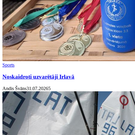
Sports
Noskaidroti uzvarētāji Irlavā
Andis Švāns
31.07.2026
5