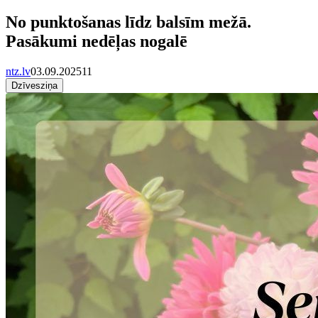
No punktošanas līdz balsīm mežā.
Pasākumi nedēļas nogalē
ntz.lv
03.09.2025
11
Dzīvesziņa