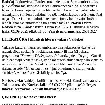
Radošajā kultūrvietā “Gārdenstrīta” piektdien, 5.septembrī notiks
punktošanas meistarklase Daces Laukmanes vadībā. Nodarbības
laikā dalībnieki iepazīs šo meditatīvo tehniku un paši radīs nelielu
glezniņu no simtiem punktiņu, ko pēc meistarklases varēs ņemt līdzi
mājās. Dace ikdienā darbojas reklāmas jomā, bet brīvajos brīžos
radoši izpaužas punktošanā un hennas mākslā.
Norises vieta:
Radošā telpa “Gārdenstrīta”, Dārza iela 15, k.1, Tukums.
Norises
laiks:
05.09.2025 plkst. 18:30.
Vairāk informācijas:
26811927
LITERATŪRA | Muzikāli literārs vakars Valdeķos
Valdeķu kultūras namā septembra sākums iekrāsosies dzejas un
glezniecības noskaņās. Piektdienas muzikāli literārā vakara
programmā
“Sarunas Divās pasaulēs”
ar dzejnieci Dagniju Gudriķi
un gleznotāju Aivu Ausekli, kas skatītājiem atklās dzejas un vizuālās
mākslas mijiedarbību. Vienlaikus tiks atklāta arī Aivas Ausekles
gleznu izstāde
“Divas pasaules”
, ļaujot iegrimt krāsu un vārdu
simbiozē. Atmosfēra solās būt īpaši sirsnīga.
Norises vieta:
Valdeķu kultūras nams, Valdeķi, Kandavas pagasts,
Tukuma novads.
Norises laiks:
05.09.2025 plkst. 18:30.
Ieejas
maksa:
bezmaksas.
Vairāk informācijas:
63126037
ĢIMENEI | “Ko naktī runā mežs”
Mežs naktī atdzīvosies 5. un 6. septembra vakaros atpūtas