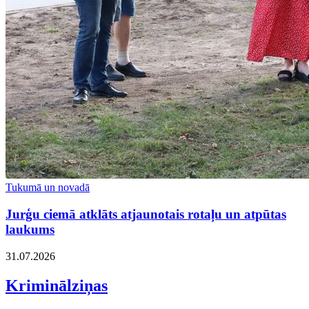
Tukumā un novadā
Jurģu ciemā atklāts atjaunotais rotaļu un atpūtas
laukums
31.07.2026
Kriminālziņas