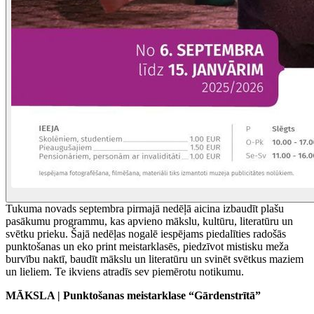
Tukuma novads septembra pirmajā nedēļā aicina izbaudīt plašu
pasākumu programmu, kas apvieno mākslu, kultūru, literatūru un
svētku prieku. Šajā nedēļas nogalē iespējams piedalīties radošās
punktošanas un eko print meistarklasēs, piedzīvot mistisku meža
burvību naktī, baudīt mākslu un literatūru un svinēt svētkus maziem
un lieliem. Te ikviens atradīs sev piemērotu notikumu.
MĀKSLA | Punktošanas meistarklase “Gārdenstrītā”