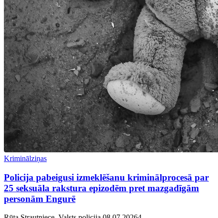
Kriminālziņas
Policija pabeigusi izmeklēšanu kriminālprocesā par
25 seksuāla rakstura epizodēm pret mazgadīgām
personām Engurē
Rūta Strautniece, Valsts policija
08.07.2026
4