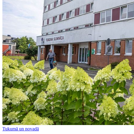
Tukumā un novadā