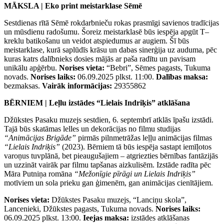
MĀKSLA | Eko print meistarklase Sēmē
Sestdienas rītā Sēmē rokdarbnieču rokas prasmīgi savienos tradīcijas
un mūsdienu radošumu. Šoreiz meistarklasē būs iespēja apgūt T–
kreklu batikošanu un veidot atspiedumus ar augiem. Šī būs
meistarklase, kurā saplūdīs krāsu un dabas sinerģija uz auduma, pēc
kuras katrs dalībnieks dosies mājās ar paša radītu un pavisam
unikālu apģērbu.
Norises vieta:
“Bebri”, Sēmes pagasts, Tukuma
novads.
Norises laiks:
06.09.2025 plkst. 11:00.
Dalības maksa:
bezmaksas.
Vairāk informācijas:
29355862
BĒRNIEM | Leļlu izstādes “Lielais Indriķis” atklāšana
Džūkstes Pasaku muzejs sestdien, 6. septembrī atklās īpašu izstādi.
Tajā būs skatāmas lelles un dekorācijas no filmu studijas
“Animācijas Brigāde”
pirmās pilnmetrāžas leļļu animācijas filmas
“Lielais Indriķis”
(2023). Bērniem tā būs iespēja sastapt iemīļotos
varoņus tuvplānā, bet pieaugušajiem – atgriezties bērnības fantāzijās
un uzzināt vairāk par filmu tapšanas aizkulisēm. Izstāde radīta pēc
Māra Putniņa romāna
“Mežonīgie pīrāgi un Lielais Indriķis”
motīviem un sola prieku gan ģimenēm, gan animācijas cienītājiem.
Norises vieta:
Džūkstes Pasaku muzejs, “Lanciņu skola”,
Lancenieki, Džūkstes pagasts, Tukuma novads.
Norises laiks:
06.09.2025 plkst. 13:00.
Ieejas maksa:
izstādes atklāšanas