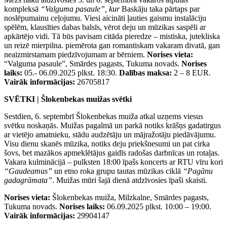
kompleksā
“Valguma pasaule”, kur
Baskāju taka pārtaps par
noslēpumainu ceļojumu. Viesi aicināti ļauties gaismu instalāciju
spēlēm, klausīties dabas balsīs, vērot deju un mūzikas saspēli ar
apkārtējo vidi. Tā būs pavisam citāda pieredze – mistiska, jutekliska
un reizē mierpilna. piemērota gan romantiskam vakaram divatā, gan
neaizmirstamam piedzīvojumam ar bērniem.
Norises vieta:
“Valguma pasaule”, Smārdes pagasts, Tukuma novads.
Norises
laiks:
05.- 06.09.2025 plkst. 18:30.
Dalības maksa:
2 – 8 EUR.
Vairāk informācijas:
26705817
SVĒTKI | Šlokenbekas muižas svētki
Sestdien, 6. septembrī Šlokenbekas muiža atkal uzņems viesus
svētku noskaņās. Muižas pagalmā un parkā notiks krāšņs gadatirgus
ar vietējo amatnieku, stādu audzētāju un mājražotāju piedāvājumu.
Visu dienu skanēs mūzika, notiks deju priekšnesumi un pat cirka
šovs, bet mazākos apmeklētājus gaidīs radošas darbnīcas un rotaļas.
Vakara kulminācijā – pulksten 18:00 īpašs koncerts ar RTU vīru kori
“Gaudeamus”
un etno roka grupu tautas mūzikas ciklā
“Pagānu
gadagrāmata”
. Muižas mūri šajā dienā atdzīvosies īpaši skaisti.
Norises vieta:
Šlokenbekas muiža, Milzkalne, Smārdes pagasts,
Tukuma novads.
Norises laiks:
06.09.2025 plkst. 10:00 – 19:00.
Vairāk informācijas:
29904147