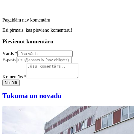
Pagaidām nav komentāru
Esi pirmais, kas pievieno komentāru!
Pievienot komentāru
Confirm your email address
Vārds *
E-pasts
Komentārs *
Nosūtīt
Tukumā un novadā