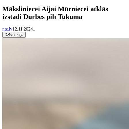
Māksliniecei Aijai Mūrniecei atklās
izstādi Durbes pilī Tukumā
ntz.lv
12.11.2024
1
Dzīvesziņa