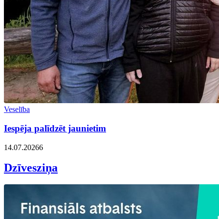
Veselība
Iespēja palīdzēt jaunietim
14.07.2026
6
Dzīvesziņa