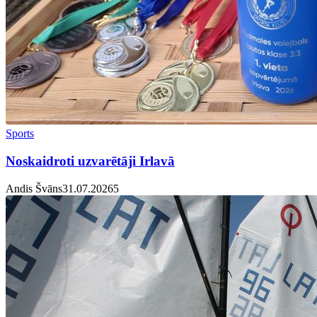
Sports
Noskaidroti uzvarētāji Irlavā
Andis Švāns
31.07.2026
5