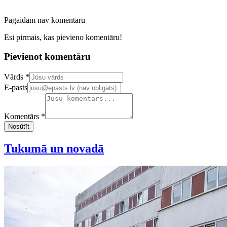
Pagaidām nav komentāru
Esi pirmais, kas pievieno komentāru!
Pievienot komentāru
Confirm your email address
Vārds *
E-pasts
Komentārs *
Nosūtīt
Tukumā un novadā