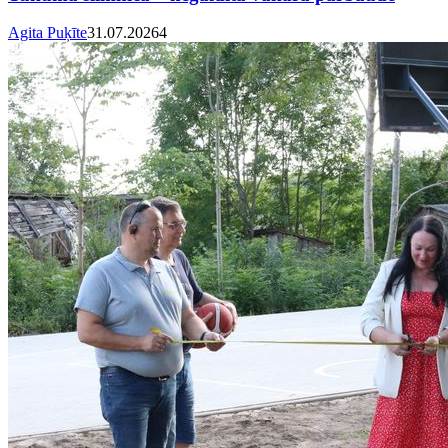
Agita Puķīte
31.07.2026
4