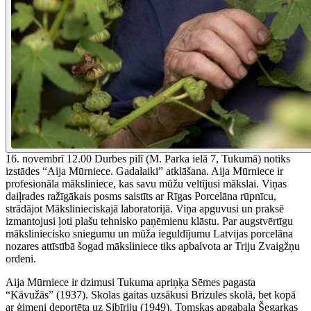
16. novembrī 12.00 Durbes pilī (M. Parka ielā 7, Tukumā) notiks
izstādes “Aija Mūrniece. Gadalaiki” atklāšana. Aija Mūrniece ir
profesionāla māksliniece, kas savu mūžu veltījusi mākslai. Viņas
daiļrades ražīgākais posms saistīts ar Rīgas Porcelāna rūpnīcu,
strādājot Mākslinieciskajā laboratorijā. Viņa apguvusi un praksē
izmantojusi ļoti plašu tehnisko paņēmienu klāstu. Par augstvērtīgu
māksliniecisko sniegumu un mūža ieguldījumu Latvijas porcelāna
nozares attīstībā šogad māksliniece tiks apbalvota ar Triju Zvaigžņu
ordeni.
Aija Mūrniece ir dzimusi Tukuma apriņķa Sēmes pagasta
“Kāvužās” (1937). Skolas gaitas uzsākusi Brizules skolā, bet kopā
ar ģimeni deportēta uz Sibīriju (1949). Tomskas apgabala Šegarkas