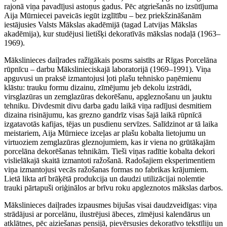
rajonā viņa pavadījusi astoņus gadus. Pēc atgriešanās no izsūtījuma
Aija Mūrniecei paveicās iegūt izglītību – bez priekšzināšanām
iestājusies Valsts Mākslas akadēmijā (tagad Latvijas Mākslas
akadēmija), kur studējusi lietišķi dekoratīvās mākslas nodaļā (1963–
1969).
Mākslinieces daiļrades ražīgākais posms saistīts ar Rīgas Porcelāna
rūpnīcu – darbu Mākslinieciskajā laboratorijā (1969–1991). Viņa
apguvusi un praksē izmantojusi ļoti plašu tehnisko paņēmienu
klāstu: trauku formu dizainu, zīmējumu jeb dekolu izstrādi,
virsglazūras un zemglazūras dekorēšanu, apgleznošanu un jauktu
tehniku. Divdesmit divu darba gadu laikā viņa radījusi desmitiem
dizaina risinājumu, kas grezno gandrīz visas šajā laikā rūpnīcā
izgatavotās kafijas, tējas un pusdienu servīzes. Salīdzinot ar tā laika
meistariem, Aija Mūrniece izceļas ar plašu kobalta lietojumu un
virtuoziem zemglazūras gleznojumiem, kas ir viena no grūtākajām
porcelāna dekorēšanas tehnikām. Tieši viņas radītie kobalta dekori
vislielākajā skaitā izmantoti ražošanā. Radošajiem eksperimentiem
viņa izmantojusi vecās ražošanas formas no fabrikas krājumiem.
Lietā likta arī brāķētā produkcija un daudzi utilizācijai nolemtie
trauki pārtapuši oriģinālos ar brīvu roku apgleznotos mākslas darbos.
Mākslinieces daiļrades izpausmes bijušas visai daudzveidīgas: viņa
strādājusi ar porcelānu, ilustrējusi ābeces, zīmējusi kalendārus un
atklātnes, pēc aiziešanas pensijā, pievērsusies dekoratīvo tekstīliju un