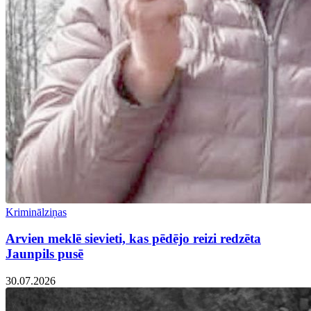
Kriminālziņas
Arvien meklē sievieti, kas pēdējo reizi redzēta
Jaunpils pusē
30.07.2026