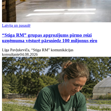
Latvija un pasaulē
“Stiga RM” grupas apgrozījums pirmo reizi
uzņēmuma vēsturē pārsniedz 100 miljonus eiro
Līga Pavļukeviča, “Stiga RM” komunikācijas
konsultante
04.08.2026