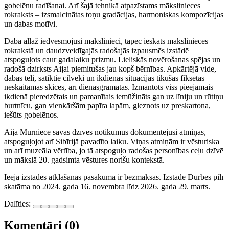
gobelēnu radīšanai. Arī šajā tehnikā atpazīstams mākslinieces
rokraksts – izsmalcinātas toņu gradācijas, harmoniskas kompozīcijas
un dabas motīvi.
Daba allaž iedvesmojusi mākslinieci, tāpēc ieskats mākslinieces
rokrakstā un daudzveidīgajās radošajās izpausmēs izstādē
atspoguļots caur gadalaiku prizmu. Lieliskās novērošanas spējas un
radošā dzirksts Aijai piemitušas jau kopš bērnības. Apkārtējā vide,
dabas tēli, satiktie cilvēki un ikdienas situācijas tikušas fiksētas
neskaitāmās skicēs, arī dienasgrāmatās. Izmantots viss pieejamais –
ikdienā pieredzētais un pamanītais iemūžināts gan uz līniju un rūtiņu
burtnīcu, gan vienkāršām papīra lapām, gleznots uz preskartona,
iešūts gobelēnos.
Aija Mūrniece savas dzīves notikumus dokumentējusi atmiņās,
atspoguļojot arī Sibīrijā pavadīto laiku. Viņas atmiņām ir vēsturiska
un arī muzeāla vērtība, jo tā atspoguļo radošas personības ceļu dzīvē
un mākslā 20. gadsimta vēstures norišu kontekstā.
Ieeja izstādes atklāšanas pasākumā ir bezmaksas. Izstāde Durbes pilī
skatāma no 2024. gada 16. novembra līdz 2026. gada 29. marts.
Dalīties:
Komentāri (0)