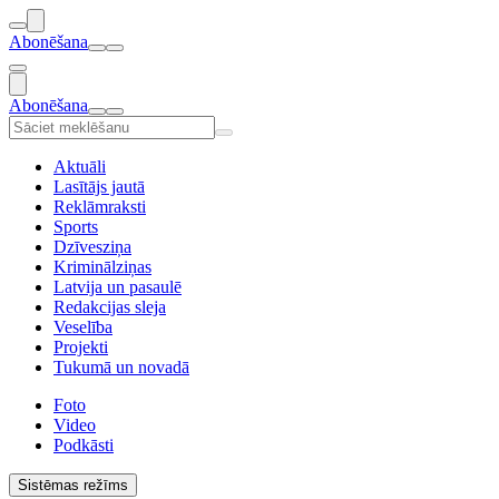
Abonēšana
Abonēšana
Aktuāli
Lasītājs jautā
Reklāmraksti
Sports
Dzīvesziņa
Kriminālziņas
Latvija un pasaulē
Redakcijas sleja
Veselība
Projekti
Tukumā un novadā
Foto
Video
Podkāsti
Sistēmas režīms