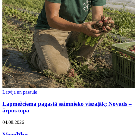
Latvija un pasaulē
Lapmežciema pagastā saimnieko viszaļāk; Novads –
ārpus topa
04.08.2026
Veselība