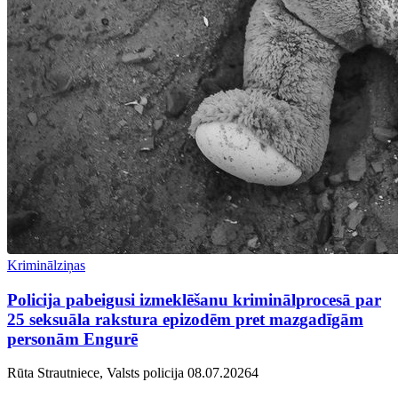
Kriminālziņas
Policija pabeigusi izmeklēšanu kriminālprocesā par
25 seksuāla rakstura epizodēm pret mazgadīgām
personām Engurē
Rūta Strautniece, Valsts policija
08.07.2026
4