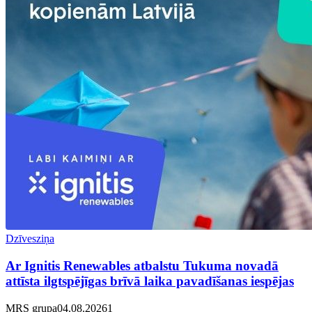
Dzīvesziņa
Ar Ignitis Renewables atbalstu Tukuma novadā
attīsta ilgtspējīgas brīvā laika pavadīšanas iespējas
MRS grupa
04.08.2026
1