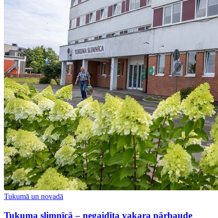
Tukumā un novadā
Tukuma slimnīcā – negaidīta vakara pārbaude