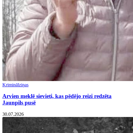
Kriminālziņas
Arvien meklē sievieti, kas pēdējo reizi redzēta
Jaunpils pusē
30.07.2026