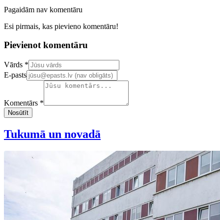
Pagaidām nav komentāru
Esi pirmais, kas pievieno komentāru!
Pievienot komentāru
Confirm your email address
Vārds *
E-pasts
Komentārs *
Nosūtīt
Tukumā un novadā