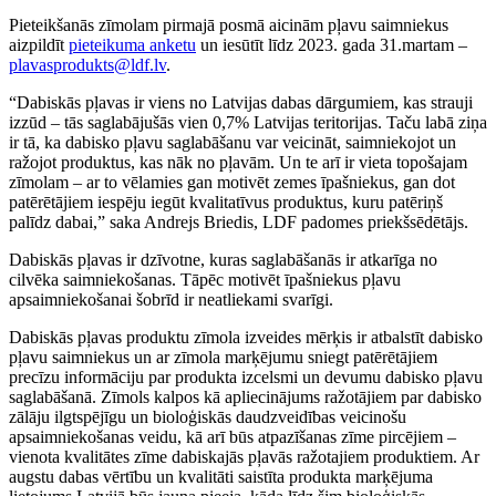
Pieteikšanās zīmolam pirmajā posmā aicinām pļavu saimniekus
aizpildīt
pieteikuma anketu
un iesūtīt līdz 2023. gada 31.martam –
plavasprodukts@ldf.lv
.
“Dabiskās pļavas ir viens no Latvijas dabas dārgumiem, kas strauji
izzūd – tās saglabājušās vien 0,7% Latvijas teritorijas. Taču labā ziņa
ir tā, ka dabisko pļavu saglabāšanu var veicināt, saimniekojot un
ražojot produktus, kas nāk no pļavām. Un te arī ir vieta topošajam
zīmolam – ar to vēlamies gan motivēt zemes īpašniekus, gan dot
patērētājiem iespēju iegūt kvalitatīvus produktus, kuru patēriņš
palīdz dabai,” saka Andrejs Briedis, LDF padomes priekšsēdētājs.
Dabiskās pļavas ir dzīvotne, kuras saglabāšanās ir atkarīga no
cilvēka saimniekošanas. Tāpēc motivēt īpašniekus pļavu
apsaimniekošanai šobrīd ir neatliekami svarīgi.
Dabiskās pļavas produktu zīmola izveides mērķis ir atbalstīt dabisko
pļavu saimniekus un ar zīmola marķējumu sniegt patērētājiem
precīzu informāciju par produkta izcelsmi un devumu dabisko pļavu
saglabāšanā. Zīmols kalpos kā apliecinājums ražotājiem par dabisko
zālāju ilgtspējīgu un bioloģiskās daudzveidības veicinošu
apsaimniekošanas veidu, kā arī būs atpazīšanas zīme pircējiem –
vienota kvalitātes zīme dabiskajās pļavās ražotajiem produktiem. Ar
augstu dabas vērtību un kvalitāti saistīta produkta marķējuma