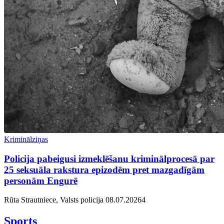
Kriminālziņas
Policija pabeigusi izmeklēšanu kriminālprocesā par
25 seksuāla rakstura epizodēm pret mazgadīgām
personām Engurē
Rūta Strautniece, Valsts policija
08.07.2026
4
Sports