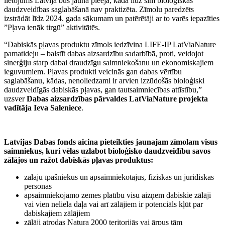
lietojums Latvijā būs jauna pieeja, kāda līdz šim bioloģiskās
daudzveidības saglabāšanā nav praktizēta. Zīmolu paredzēts
izstrādāt līdz 2024. gada sākumam un patērētāji ar to varēs iepazīties
”Pļava ienāk tirgū” aktivitātēs.
“Dabiskās pļavas produktu zīmols iedzīvina LIFE-IP LatViaNature
pamatideju – balstīt dabas aizsardzību sadarbībā, proti, veidojot
sinerģiju starp dabai draudzīgu saimniekošanu un ekonomiskajiem
ieguvumiem. Pļavas produkti veicinās gan dabas vērtību
saglabāšanu, kādas, nenoliedzami ir arvien izzūdošās bioloģiski
daudzveidīgās dabiskās pļavas, gan tautsaimniecības attīstību,”
uzsver
Dabas aizsardzības pārvaldes LatViaNature projekta
vadītāja Ieva Saleniece
.
Latvijas Dabas fonds aicina pieteikties jaunajam zīmolam visus
saimniekus, kuri vēlas uzlabot bioloģisko daudzveidību savos
zālājos un ražot dabiskās pļavas produktus:
zālāju īpašniekus un apsaimniekotājus, fiziskas un juridiskas
personas
apsaimniekojamo zemes platību visu aizņem dabiskie zālāji
vai vien neliela daļa vai arī zālājiem ir potenciāls kļūt par
dabiskajiem zālājiem
zālāji atrodas Natura 2000 teritorijās vai ārpus tām