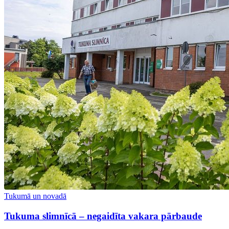
Tukumā un novadā
Tukuma slimnīcā – negaidīta vakara pārbaude