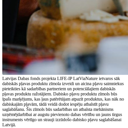
Latvijas Dabas fonds projekta LIFE-IP LatViaNature ietvaros sāk
dabiskās pļavas produktu zīmola izveidi un aicina pļavu saimniekus
pieteikties kā sadarbības partneriem un potenciālajiem dabiskās
pļavas produktu ražotājiem. Dabisko pļavu produktu zīmols būs
īpašs marķējums, kas ļaus patērētājam atpazīt produktus, kas nāk no
dabiskajām pļavām, tādā veidā dodot iespēju atbalstīt pļavu
saglabāšanu. Šis zīmols būs sadarbības un atbalsta mehānisms
uzņēmējdarbībai ar augstu pievienoto dabas vērtību un jauns tirgus
instruments vērtīgo un strauji izzūdošo dabisko pļavu saglabāšanai
Latvijā.