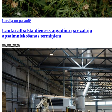
Latvija un pasaulē
Lauku atbalsta dienests atgādina par zālāju
apsaimniekošanas termiņiem
06.08.2026