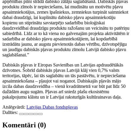
apņēmības pilni strādā dabisko zālāju saglabāšanā. Dabiskās pļavas
produktu zīmols ir nepieciešams, lai mudinātu un motivētu pļavu
apsaimniekotājus, zemes īpašniekus, zemniekus turpināt saimniekot
dabai draudzīgi, lai kuplinātu dabisko pļavu apsaimniekotāju
kopienu un stiprinātu savstarpējo sadarbību bioloģiskai
daudzveidībai draudzīgu produktu ražošanu un veicinātu to patēriņu
sabiedrībā. Līdz ar to kā viena no galvenajām projekta aktivitātēm ir
sadarbība ar dabisko pļavu apsaimniekotājiem, lai kopdarbībā
izstrādātu jaunu, ar augstu pievienotās dabas vērtību, dzīvotspējīgu
un jaudīgu dabiskās pļavas produktu zīmolu Latvijā dabisko pļavu
saglabāšanai.”
Dabiskās pļavas ir Eiropas Savienības un Latvijas apdraudētākās
dzīvotnes. Šobrīd dabiskās pļavas Latvijā klāj vien 0,7% valsts
teritorijas, tāpēc, lai tās saglabātu un tās pastāvētu, ir nepieciešama
apsaimniekošana – pļaujot vai noganot. Dabiskajās pļavās mājo
izcila dabas daudzveidība – vienā kvadrātmetrā var būt pat līdz 50
dažādām augu sugām. Pļavas arī sniedz plašu ekosistēmu
pakalpojumu klāstu un ir Latvijai raksturīgās kultūrainavas daļa.
Atslēgvārdi:
Latvijas Dabas fonds
pļavas
Dalīties:
Komentāri (0)