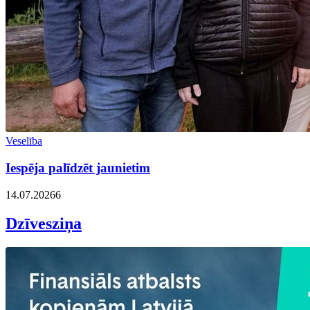
Veselība
Iespēja palīdzēt jaunietim
14.07.2026
6
Dzīvesziņa