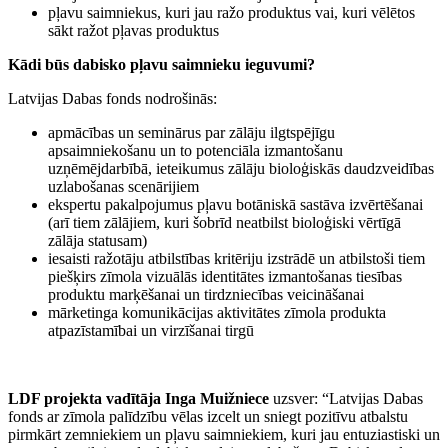
pļavu saimniekus, kuri jau ražo produktus vai, kuri vēlētos
sākt ražot pļavas produktus
Kādi būs dabisko pļavu saimnieku ieguvumi?
Latvijas Dabas fonds nodrošinās:
apmācības un seminārus par zālāju ilgtspējīgu
apsaimniekošanu un to potenciāla izmantošanu
uzņēmējdarbībā, ieteikumus zālāju bioloģiskās daudzveidības
uzlabošanas scenārijiem
ekspertu pakalpojumus pļavu botāniskā sastāva izvērtēšanai
(arī tiem zālājiem, kuri šobrīd neatbilst bioloģiski vērtīgā
zālāja statusam)
iesaisti ražotāju atbilstības kritēriju izstrādē un atbilstoši tiem
piešķirs zīmola vizuālās identitātes izmantošanas tiesības
produktu marķēšanai un tirdzniecības veicināšanai
mārketinga komunikācijas aktivitātes zīmola produkta
atpazīstamībai un virzīšanai tirgū
LDF projekta vadītāja Inga Muižniece
uzsver: “Latvijas Dabas
fonds ar zīmola palīdzību vēlas izcelt un sniegt pozitīvu atbalstu
pirmkārt zemniekiem un pļavu saimniekiem, kuri jau entuziastiski un