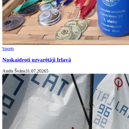
Sports
Noskaidroti uzvarētāji Irlavā
Andis Švāns
31.07.2026
5