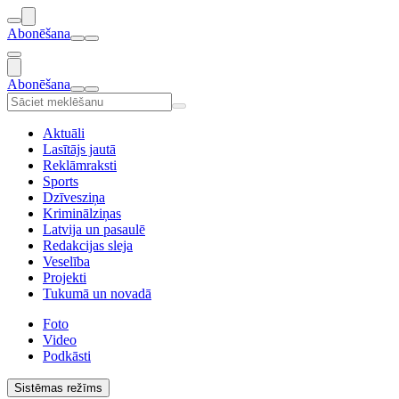
Abonēšana
Abonēšana
Aktuāli
Lasītājs jautā
Reklāmraksti
Sports
Dzīvesziņa
Kriminālziņas
Latvija un pasaulē
Redakcijas sleja
Veselība
Projekti
Tukumā un novadā
Foto
Video
Podkāsti
Sistēmas režīms