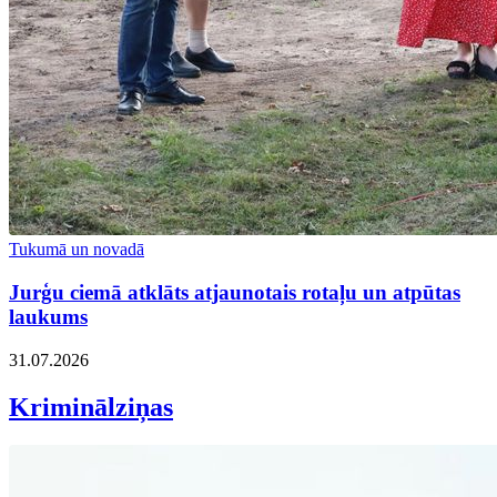
Tukumā un novadā
Jurģu ciemā atklāts atjaunotais rotaļu un atpūtas
laukums
31.07.2026
Kriminālziņas