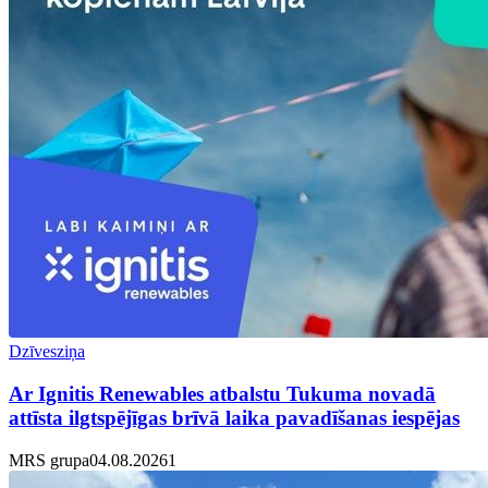
Dzīvesziņa
Ar Ignitis Renewables atbalstu Tukuma novadā
attīsta ilgtspējīgas brīvā laika pavadīšanas iespējas
MRS grupa
04.08.2026
1