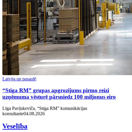
Latvija un pasaulē
“Stiga RM” grupas apgrozījums pirmo reizi
uzņēmuma vēsturē pārsniedz 100 miljonus eiro
Līga Pavļukeviča, “Stiga RM” komunikācijas
konsultante
04.08.2026
Veselība