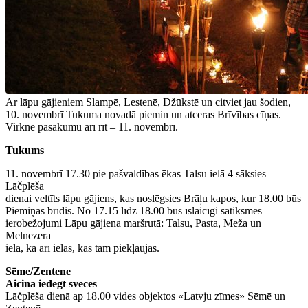
Ar lāpu gājieniem Slampē, Lestenē, Džūkstē un citviet jau šodien,
10. novembrī Tukuma novadā piemin un atceras Brīvības cīņas.
Virkne pasākumu arī rīt – 11. novembrī.
Tukums
11. novembrī 17.30 pie pašvaldības ēkas Talsu ielā 4 sāksies
Lāčplēša
dienai veltīts lāpu gājiens, kas noslēgsies Brāļu kapos, kur 18.00 būs
Piemiņas brīdis. No 17.15 līdz 18.00 būs īslaicīgi satiksmes
ierobežojumi Lāpu gājiena maršrutā: Talsu, Pasta, Meža un
Melnezera
ielā, kā arī ielās, kas tām piekļaujas.
Sēme/Zentene
Aicina iedegt sveces
Lāčplēša dienā ap 18.00 vides objektos «Latvju zīmes» Sēmē un