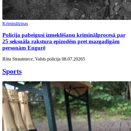
Kriminālziņas
Policija pabeigusi izmeklēšanu kriminālprocesā par
25 seksuāla rakstura epizodēm pret mazgadīgām
personām Engurē
Rūta Strautniece, Valsts policija
08.07.2026
5
Sports