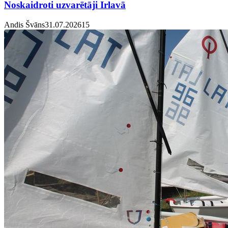
Noskaidroti uzvarētāji Irlavā
Andis Švāns
31.07.2026
1
5