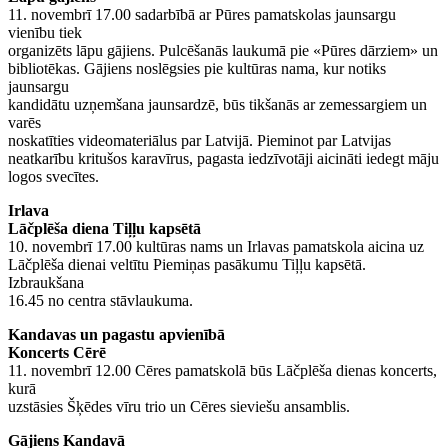
11. novembrī 17.00 sadarbībā ar Pūres pamatskolas jaunsargu
vienību tiek
organizēts lāpu gājiens. Pulcēšanās laukumā pie «Pūres dārziem» un
bibliotēkas. Gājiens noslēgsies pie kultūras nama, kur notiks
jaunsargu
kandidātu uzņemšana jaunsardzē, būs tikšanās ar zemessargiem un
varēs
noskatīties videomateriālus par Latvijā. Pieminot par Latvijas
neatkarību kritušos karavīrus, pagasta iedzīvotāji aicināti iedegt māju
logos svecītes.
Irlava
Lāčplēša diena Tiļļu kapsētā
10. novembrī 17.00 kultūras nams un Irlavas pamatskola aicina uz
Lāčplēša dienai veltītu Piemiņas pasākumu Tiļļu kapsētā.
Izbraukšana
16.45 no centra stāvlaukuma.
Kandavas un pagastu apvienībā
Koncerts Cērē
11. novembrī 12.00 Cēres pamatskolā būs Lāčplēša dienas koncerts,
kurā
uzstāsies Šķēdes vīru trio un Cēres sieviešu ansamblis.
Gājiens Kandavā