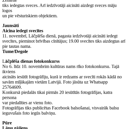
Zentenē
tiks iedegtas sveces. Arī iedzīvotāji aicināti aizdegt sveces māju
logos
un pie vēsturiskiem objektiem.
Jaunsāti
Aicina iedegt svecītes
11. novembrī, Lāčplēša dienā, pagasta iedzīvotāji aicināti iedegt
svecītes, pieminot brīvības cīnītājus; 19.00 svecītes tiks aizdegtas arī
pie tautas nama.
Tume/Degole
L
āčplēša dienas fotokonkurss
No 6. līdz 10. novembrim kultūras nams rīko fotokonkursu. Tajā
ikviens
aicināts iesūtīt fotogrāfiju, kurā ir redzams ar svecīti rokās kādā no
savām mīļākajām vietām Latvijā. Foto jāsūta uz Whatsapp
25764609.
Konkursā piedalās tikai pirmās 20 iesūtītās fotogrāfijas, katra
persona
var piedalīties ar vienu foto.
Fotogrāfijas tiks publicētas Facebook balsošanai, visvairāk balsu
ieguvušais foto iegūs balviņu.
Pūre
Lāpu gājiens