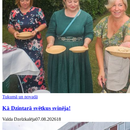
Tukumā un novadā
Kā Dzintarā svētkus svinēja!
Valda Dzelzkalēja
07.08.2026
1
8