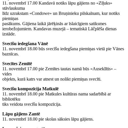
11. novembrī 17.00 Kandavā notiks lāpu gājiens no «Zīļuks»
stāvlaukuma
līdz uzrakstam «Condowe» un Bruņinieku pilskalnam, kur notiks
piemiņas
pasākums. Gājiena laikā jārēķinās ar īslaicīgiem satiksmes
ierobežojumiem. Kandavas muzejā – tematiskā Lāčplēša dienas
izstāde.
Svecīšu iedegšana Vānē
11. novembrī 18.00 būs svecīšu iedegšana piemiņas vietā pie Vānes
baznīcas.
Svecītes Zemītē
11. novembrī 17.00 pie Zemītes tautas namā būs «Auseklītis» –
vides
objekts, kurā katrs var atnest un nolikt piemiņas svecīti.
Svecīšu kompozīcija Matkulē
11. novembrī 18.00 pie Matkules kultūras nama sadarbībā ar
bibliotēku
tiks veidota svecīšu kompozīcija.
Lāpu gājiens Zantē
11. novembrī 18.00 pie skolas sāksies lāpu gājiens.