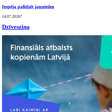
Iespēja palīdzēt jaunietim
14.07.2026
7
Dzīvesziņa