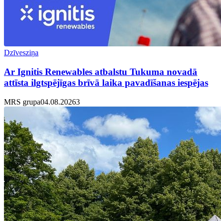
Dzīvesziņa
Ar Ignitis Renewables atbalstu Tukuma novadā
attīsta ilgtspējīgas brīvā laika pavadīšanas iespējas
MRS grupa
04.08.2026
3