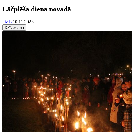
Lāčplēša diena novadā
ntz.lv
10.11.2023
Dzīvesziņa