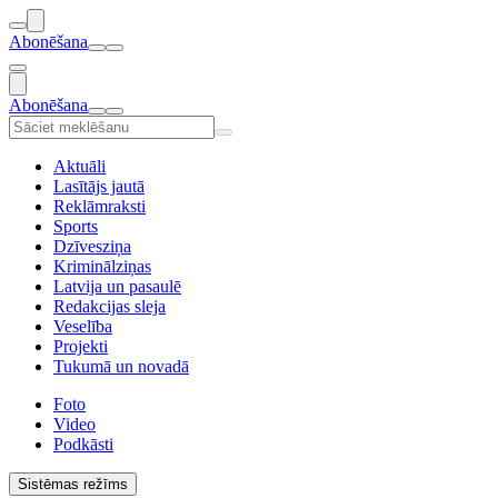
Abonēšana
Abonēšana
Aktuāli
Lasītājs jautā
Reklāmraksti
Sports
Dzīvesziņa
Kriminālziņas
Latvija un pasaulē
Redakcijas sleja
Veselība
Projekti
Tukumā un novadā
Foto
Video
Podkāsti
Sistēmas režīms