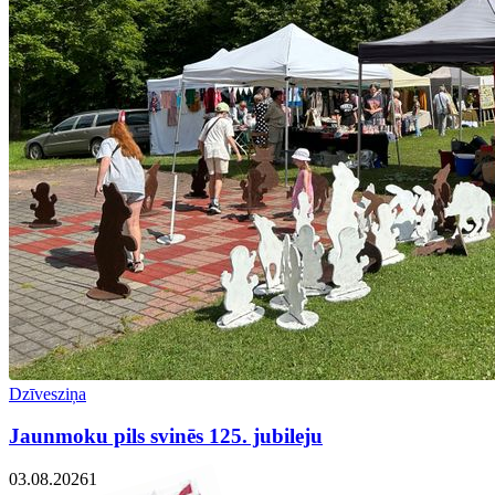
Dzīvesziņa
Jaunmoku pils svinēs 125. jubileju
03.08.2026
1