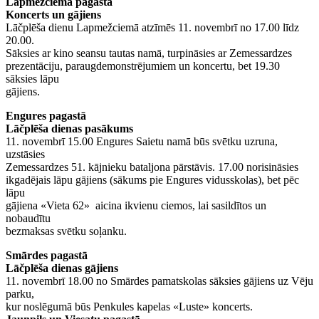
Lapmežciema pagastā
Koncerts un gājiens
Lāčplēša dienu Lapmežciemā atzīmēs 11. novembrī no 17.00 līdz
20.00.
Sāksies ar kino seansu tautas namā, turpināsies ar Zemessardzes
prezentāciju, paraugdemonstrējumiem un koncertu, bet 19.30
sāksies lāpu
gājiens.
Engures pagastā
Lāčplēša dienas pasākums
11. novembrī 15.00 Engures Saietu namā būs svētku uzruna,
uzstāsies
Zemessardzes 51. kājnieku bataljona pārstāvis. 17.00 norisināsies
ikgadējais lāpu gājiens (sākums pie Engures vidusskolas), bet pēc
lāpu
gājiena «Vieta 62» aicina ikvienu ciemos, lai sasildītos un
nobaudītu
bezmaksas svētku soļanku.
Smārdes pagastā
Lāčplēša dienas gājiens
11. novembrī 18.00 no Smārdes pamatskolas sāksies gājiens uz Vēju
parku,
kur noslēgumā būs Penkules kapelas «Luste» koncerts.