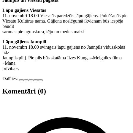
Jaunpils un Viesatu pagastā
Lāpu gājiens Viesatās
11. novembrī 18.00 Viesatās paredzēts lāpu gājiens. Pulcēšanās pie
Viesatu Kultūras nama. Gājiena noslēgumā ikvienam būs iespēja
baudīt
sarunas pie ugunskura, tēju un medus maizi.
Lāpu gājiens Jaunpilī
11. novembrī 18.00 svinīgais lāpu gājiens no Jaunpils vidusskolas
līdz
Jaunpils pilij. Pie pils būs skatāma Ilzes Kungas-Melgailes filma
«Mana
brīvība».
Dalīties:
Komentāri (0)