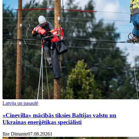
Latvija un pasaulē
«Cinevilla» mācībās tiksies Baltijas valstu un
Ukrainas enerģētikas speciālisti
Ilze Dimante
07.08.2026
1