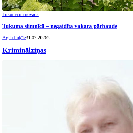
Tukumā un novadā
Tukuma slimnīcā – negaidīta vakara pārbaude
Agita Puķīte
31.07.2026
5
Kriminālziņas