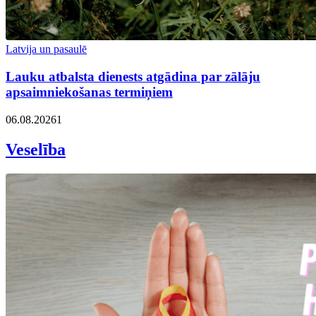
Latvija un pasaulē
Lauku atbalsta dienests atgādina par zālāju
apsaimniekošanas termiņiem
06.08.2026
1
Veselība