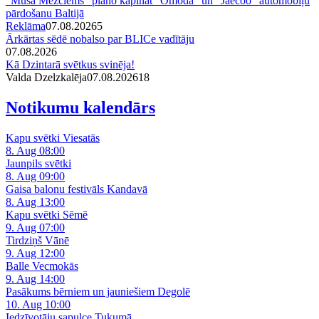
“Mūsa Mežciems” plāno kāpināt “Omoda” un “Jaecoo” automobiļu
pārdošanu Baltijā
Reklāma
07.08.2026
5
Ārkārtas sēdē nobalso par BLICe vadītāju
07.08.2026
Kā Dzintarā svētkus svinēja!
Valda Dzelzkalēja
07.08.2026
1
8
Notikumu kalendārs
Kapu svētki Viesatās
8. Aug 08:00
Jaunpils svētki
8. Aug 09:00
Gaisa balonu festivāls Kandavā
8. Aug 13:00
Kapu svētki Sēmē
9. Aug 07:00
Tirdziņš Vānē
9. Aug 12:00
Balle Vecmokās
9. Aug 14:00
Pasākums bērniem un jauniešiem Degolē
10. Aug 10:00
Iedzīvotāju sapulce Tukumā