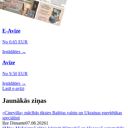
E-Avīze
No 0.65 EUR
Iegādāties →
Avīze
No 9.50 EUR
Iegādāties →
Lasīt e-avīzi
Jaunākās ziņas
«Cinevilla» mācībās tiksies Baltijas valstu un Ukrainas enerģētikas
speciālisti
Ilze Dimante
07.08.2026
1