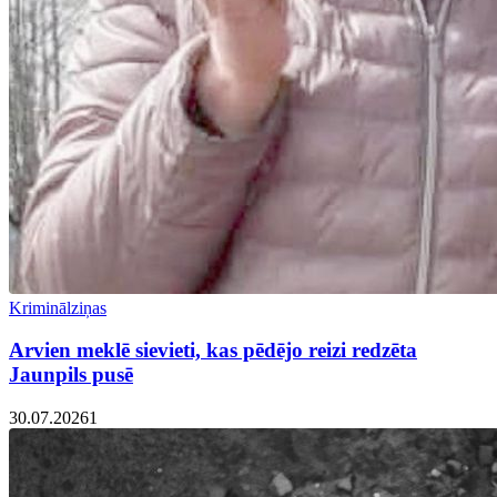
Kriminālziņas
Arvien meklē sievieti, kas pēdējo reizi redzēta
Jaunpils pusē
30.07.2026
1