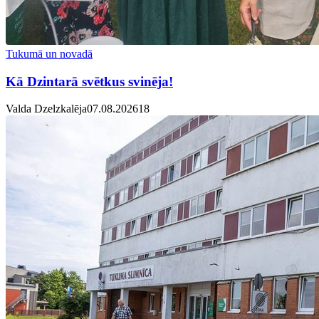
Tukumā un novadā
Kā Dzintarā svētkus svinēja!
Valda Dzelzkalēja
07.08.2026
1
8