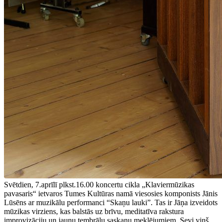
Svētdien, 7.aprīlī plkst.16.00 koncertu cikla „Klaviermūzikas
pavasaris“ ietvaros Tumes Kultūras namā viesosies komponists Jānis
Lūsēns ar muzikālu performanci “Skaņu lauki”. Tas ir Jāņa izveidots
mūzikas virziens, kas balstās uz brīvu, meditatīva rakstura
improvizāciju un jaunu tembrālu saskaņu meklējumiem. Sevi viņš