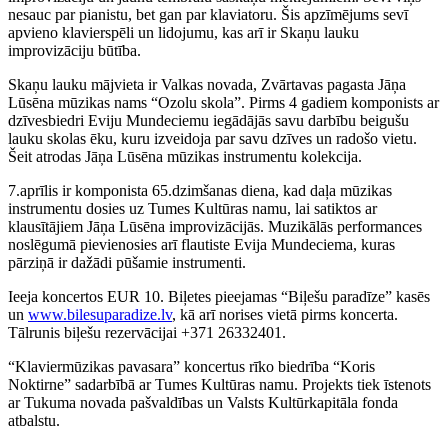
nesauc par pianistu, bet gan par klaviatoru. Šis apzīmējums sevī
apvieno klavierspēli un lidojumu, kas arī ir Skaņu lauku
improvizāciju būtība.
Skaņu lauku mājvieta ir Valkas novada, Zvārtavas pagasta Jāņa
Lūsēna mūzikas nams “Ozolu skola”. Pirms 4 gadiem komponists ar
dzīvesbiedri Eviju Mundeciemu iegādājās savu darbību beigušu
lauku skolas ēku, kuru izveidoja par savu dzīves un radošo vietu.
Šeit atrodas Jāņa Lūsēna mūzikas instrumentu kolekcija.
7.aprīlis ir komponista 65.dzimšanas diena, kad daļa mūzikas
instrumentu dosies uz Tumes Kultūras namu, lai satiktos ar
klausītājiem Jāņa Lūsēna improvizācijās. Muzikālās performances
noslēgumā pievienosies arī flautiste Evija Mundeciema, kuras
pārziņā ir dažādi pūšamie instrumenti.
Ieeja koncertos EUR 10. Biļetes pieejamas “Biļešu paradīze” kasēs
un
www.bilesuparadize.lv
, kā arī norises vietā pirms koncerta.
Tālrunis biļešu rezervācijai +371 26332401.
“Klaviermūzikas pavasara” koncertus rīko biedrība “Koris
Noktirne” sadarbībā ar Tumes Kultūras namu. Projekts tiek īstenots
ar Tukuma novada pašvaldības un Valsts Kultūrkapitāla fonda
atbalstu.