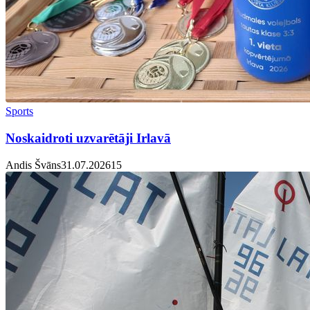
Sports
Noskaidroti uzvarētāji Irlavā
Andis Švāns
31.07.2026
1
5