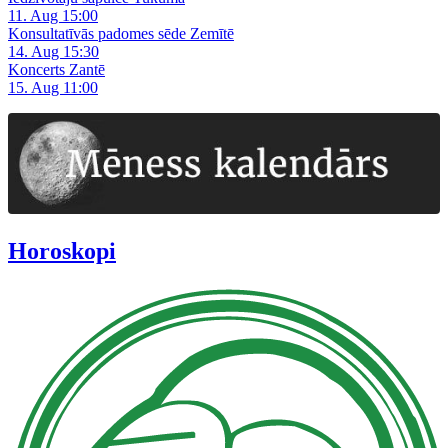
11. Aug 15:00
Konsultatīvās padomes sēde Zemītē
14. Aug 15:30
Koncerts Zantē
15. Aug 11:00
Horoskopi