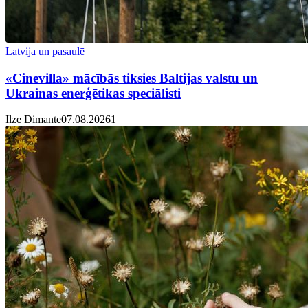
Latvija un pasaulē
«Cinevilla» mācībās tiksies Baltijas valstu un
Ukrainas enerģētikas speciālisti
Ilze Dimante
07.08.2026
1