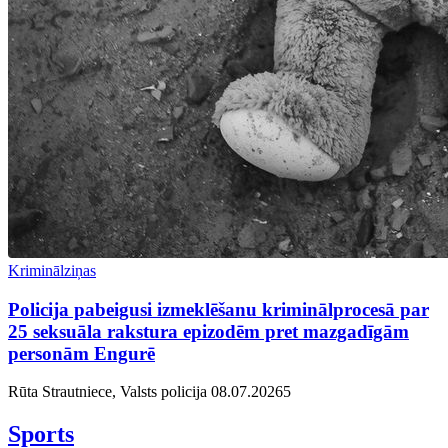
Kriminālziņas
Policija pabeigusi izmeklēšanu kriminālprocesā par
25 seksuāla rakstura epizodēm pret mazgadīgām
personām Engurē
Rūta Strautniece, Valsts policija
08.07.2026
5
Sports