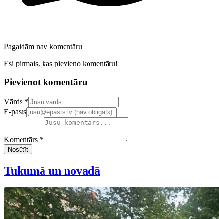
Pagaidām nav komentāru
Esi pirmais, kas pievieno komentāru!
Pievienot komentāru
Confirm your email address
Vārds *
E-pasts
Komentārs *
Nosūtīt
Tukumā un novadā