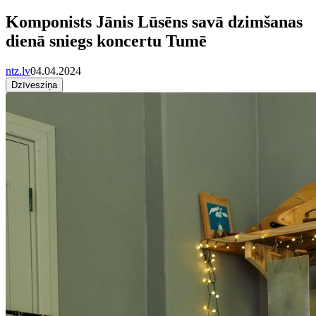
Komponists Jānis Lūsēns savā dzimšanas
dienā sniegs koncertu Tumē
ntz.lv
04.04.2024
Dzīvesziņa