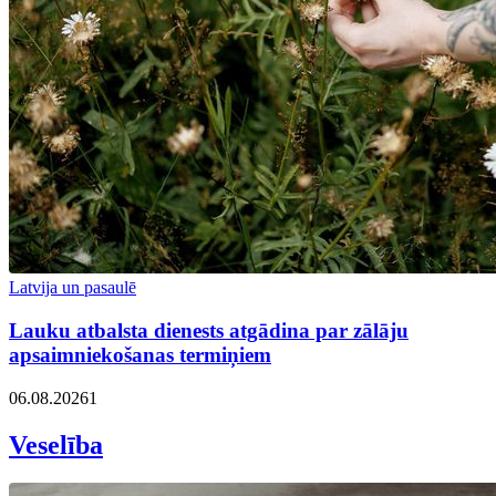
Latvija un pasaulē
Lauku atbalsta dienests atgādina par zālāju
apsaimniekošanas termiņiem
06.08.2026
1
Veselība