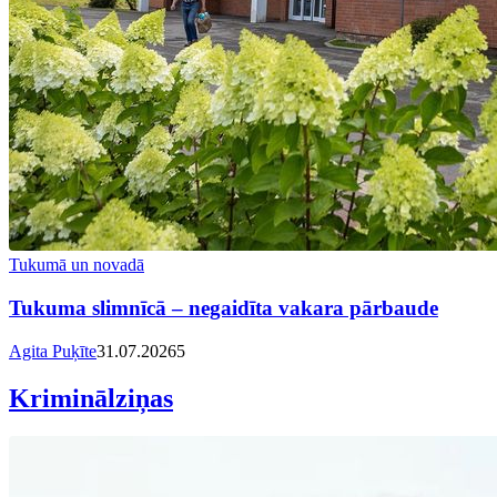
Tukumā un novadā
Tukuma slimnīcā – negaidīta vakara pārbaude
Agita Puķīte
31.07.2026
5
Kriminālziņas