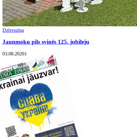
Dzīvesziņa
Jaunmoku pils svinēs 125. jubileju
03.08.2026
1