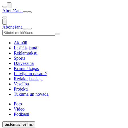
Abonēšana
Abonēšana
Aktuāli
Lasītājs jautā
Reklāmraksti
Sports
Dzīvesziņa
Kriminālziņas
Latvija un pasaulē
Redakcijas sleja
Veselība
Projekti
Tukumā un novadā
Foto
Video
Podkāsti
Sistēmas režīms