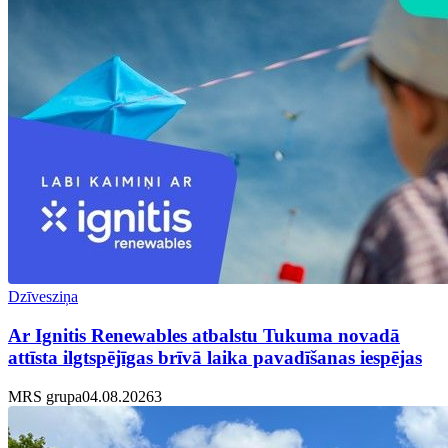
Dzīvesziņa
Ar Ignitis Renewables atbalstu Tukuma novadā
attīsta ilgtspējīgas brīvā laika pavadīšanas iespējas
MRS grupa
04.08.2026
3