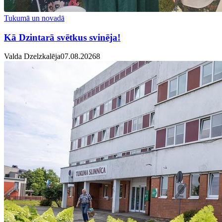
Tukumā un novadā
Kā Dzintarā svētkus svinēja!
Valda Dzelzkalēja
07.08.2026
8