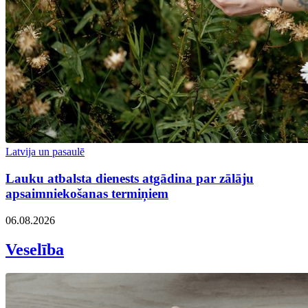
Latvija un pasaulē
Lauku atbalsta dienests atgādina par zālāju
apsaimniekošanas termiņiem
06.08.2026
Veselība