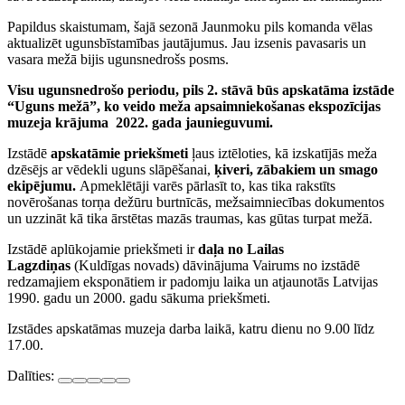
Papildus skaistumam, šajā sezonā Jaunmoku pils komanda vēlas
aktualizēt ugunsbīstamības jautājumus. Jau izsenis pavasaris un
vasara mežā bijis ugunsnedrošs posms.
Visu ugunsnedrošo periodu, pils 2. stāvā būs apskatāma izstāde
“Uguns mežā”, ko veido meža apsaimniekošanas ekspozīcijas
muzeja krājuma 2022. gada jaunieguvumi.
Izstādē
apskatāmie priekšmeti
ļaus iztēloties, kā izskatījās meža
dzēsējs ar vēdekli uguns slāpēšanai,
ķiveri, zābakiem un smago
ekipējumu.
Apmeklētāji varēs pārlasīt to, kas tika rakstīts
novērošanas torņa dežūru burtnīcās, mežsaimniecības dokumentos
un uzzināt kā tika ārstētas mazās traumas, kas gūtas turpat mežā.
Izstādē aplūkojamie priekšmeti ir
daļa no Lailas
Lagzdiņas
(Kuldīgas novads) dāvinājuma Vairums no izstādē
redzamajiem eksponātiem ir padomju laika un atjaunotās Latvijas
1990. gadu un 2000. gadu sākuma priekšmeti.
Izstādes apskatāmas muzeja darba laikā, katru dienu no 9.00 līdz
17.00.
Dalīties: