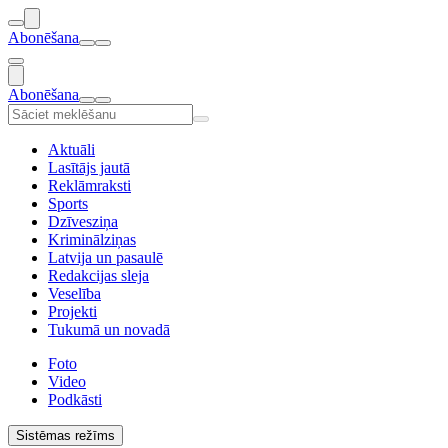
Abonēšana
Abonēšana
Aktuāli
Lasītājs jautā
Reklāmraksti
Sports
Dzīvesziņa
Kriminālziņas
Latvija un pasaulē
Redakcijas sleja
Veselība
Projekti
Tukumā un novadā
Foto
Video
Podkāsti
Sistēmas režīms