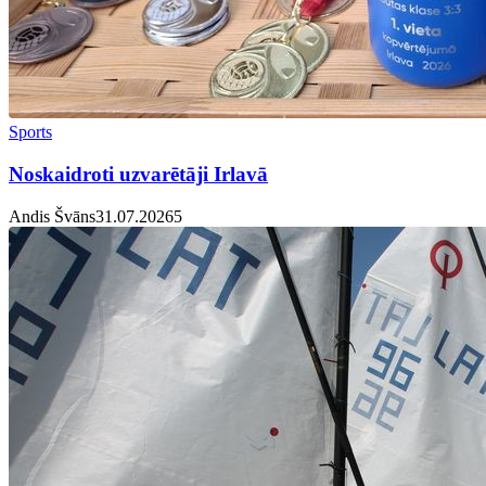
Sports
Noskaidroti uzvarētāji Irlavā
Andis Švāns
31.07.2026
5