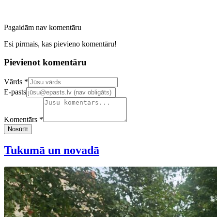
Pagaidām nav komentāru
Esi pirmais, kas pievieno komentāru!
Pievienot komentāru
Confirm your email address
Vārds *
E-pasts
Komentārs *
Nosūtīt
Tukumā un novadā