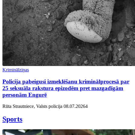
Kriminālziņas
Policija pabeigusi izmeklēšanu kriminālprocesā par
25 seksuāla rakstura epizodēm pret mazgadīgām
personām Engurē
Rūta Strautniece, Valsts policija
08.07.2026
4
Sports