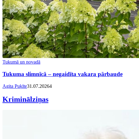
Tukumā un novadā
Tukuma slimnīcā – negaidīta vakara pārbaude
Agita Puķīte
31.07.2026
4
Kriminālziņas