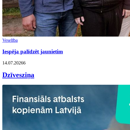
Veselība
Iespēja palīdzēt jaunietim
14.07.2026
6
Dzīvesziņa