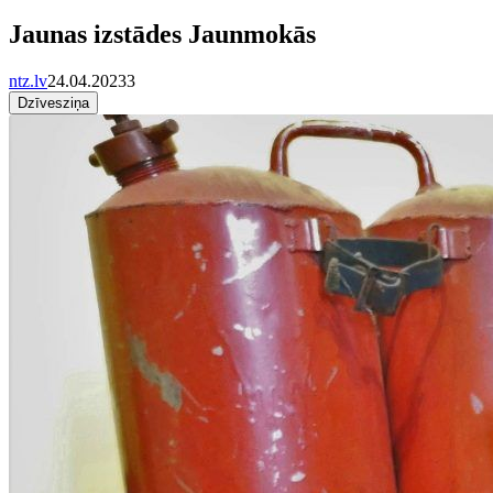
Jaunas izstādes Jaunmokās
ntz.lv
24.04.2023
3
Dzīvesziņa