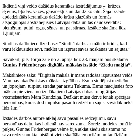
Ikdienā viņi veido dažādus keramikas izstrādājumus – krūzes,
šķīvjus, bļodas, vāzes, gaismekļus un daudz ko citu. Šajā izstādē
apdedzinātās keramikas dažādo krāsu glazūrās un formās
atspoguļojas abstrahējusies Latvijas daba un tās daudzveidība:
piemēram, putni, ogas, sēnes, un pat stirnas. Izstāde skatāma līdz
1.jūnijam.
Studijas dalībniece Ilze Lase: “Studijā darbs ar mālu ir brīdis, kad
varu ieklausīties sevī, meklēt un izprast savas noskaņas un sajūtas.”
Savukārt, pils Torņa zālē no 2. aprīļa līdz 28. maijam būs skatāma
Guntas Frīdenbergas digitālās mākslas izstāde “Ziedu maģija”.
Māksliniece saka: “Digitālā māksla ir mans radošās izpausmes veids.
Man nav akadēmiskas mākslas izglītības. Esmu studējusi medicīnu
un joprojām turpinu strādāt par ārstu Tukumā. Esmu mācījusies foto
mākslu pie viena no izcilākajiem Latvijas dabas fotogrāfijas
vecmeistariem Māra Kundziņa. Dažkārt mūsu dzīvē ienāk spēcīgas
personības, kuras dod impulsu pasauli redzēt un sajust savādāk nekā
līdz šim.”
Izstādes darbos autore atklāj savu pasaules redzējumu, savu
personības daļu, kas ikdienā nav saredzama. Šoreiz modeles lomā ir
puķes. Guntas Frīdenbergas vēlme bija atklāt ziedu skaistumu no
sava redzespunkta, atstājot vietu skatītāja emocijām un fantāzijām.