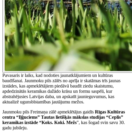
Pavasaris ir laiks, kad nodoties jaunatklājumiem un kultūras
baudīšanai. Jaunmoku pils zālēs no aprīļa ir skatāmas trīs jaunas
izstādes, kas apmeklētājiem piedāvā baudīt ziedu skaistumu,
apdedzinātās keramikas dažādo krāsu un formu saspēli, kur
abstrahējusies Latvijas daba, un apskatīt jaunieguvumus, kas
aktualizē ugunsbīstamības jautājumu mežos.
Jaunmoku pils Freimaņa zālē apmeklētājus gaidīs
Rīgas Kultūras
centra “Iļģuciems” Tautas lietišķās mākslas studijas “Ceplis”
keramikas izstāde “Koks. Koki. Mežs
”, kas šogad svin savu 30.
gadu jubileju.