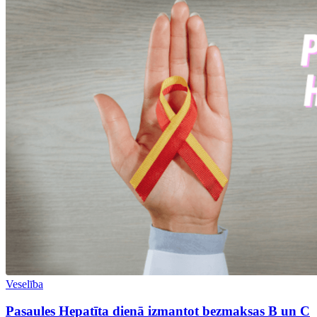
Veselība
Pasaules Hepatīta dienā izmantot bezmaksas B un C