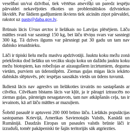
veselībai un/vai dzīvībai, tiek vērtētas atsevišķi un paredz iespēju
pārvaldei nekavējoties rīkoties un problemātiskos dzīvniekus
likvidēt. Par šādiem gadījumiem ikviens tiek aicināts ziņot pārvaldei,
rakstot uz
pasts@daba.gov.lv
.
Brūnais lācis
Ursus arctos
ir lielākais no Latvijas plēsējiem. Lāču
mātītes svarā var sasniegt 150 kg, bet lāču tēviņu svars var sasniegt
300 kg. Tā dzīves ilgums var pārsniegt pat 30 gadu un tam nav
dabisko ienaidnieku.
Lāči ir tipiski lielu mežu masīvu apdzīvotāji. Jauktu koku mežu zonā
priekšroku dod lielāku un vecāku skuju koku un dažādu jauktu koku
mežu biotopiem, kas robežojas ar aizaugušiem izcirtumiem, deguma
vietām, purviem un ūdenstilpēm. Ziemas guļas migas lācis iekārto
dabiskās slēptuvēs, pēc iespējas sausākās vietās un ūdens tuvumā.
Ikdienā lācis nav agresīvs un lielākoties izvairās no sastapšanās ar
cilvēku. Cilvēkam bīstams lācis var kļūt, ja ir pāragri iztraucēts no
ziemas guļas, pārsteigts nesagatavots, tam nav atkāpšanās ceļa, tas ir
ievainots, kā arī lāču mātītes ar mazuļiem.
Šobrīd pasaulē ir aptuveni 200 000 brūno lāču. Lielākās populācijas
sastopamas Krievijā, Amerikas Savienotajās Valstīs, Kanādā un
Rumānijā. Daudzās Eiropas un pasaules valstīs brūnie lāči ir
izzuduši, tomēr pakāpeniski tie šajās teritorijās sāk atgriezties.