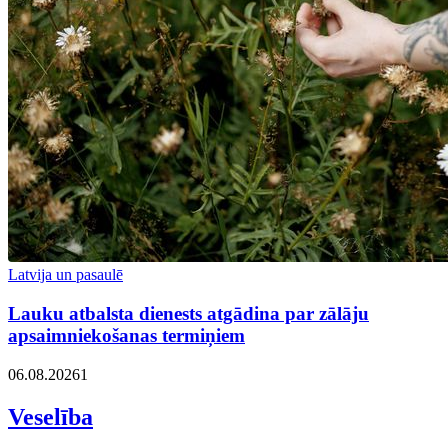
Latvija un pasaulē
Lauku atbalsta dienests atgādina par zālāju
apsaimniekošanas termiņiem
06.08.2026
1
Veselība