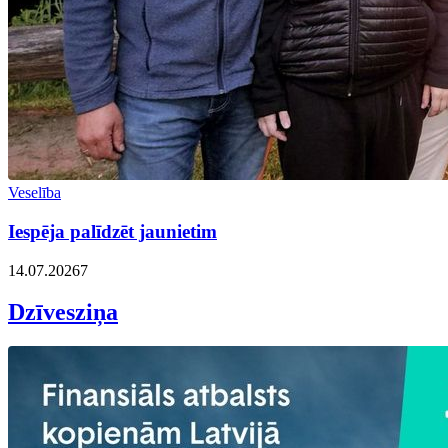
Veselība
Iespēja palīdzēt jaunietim
14.07.2026
7
Dzīvesziņa