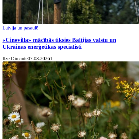
Latvija un pasaulē
«Cinevilla» mācībās tiksies Baltijas valstu un
Ukrainas enerģētikas speciālisti
Ilze Dimante
07.08.2026
1