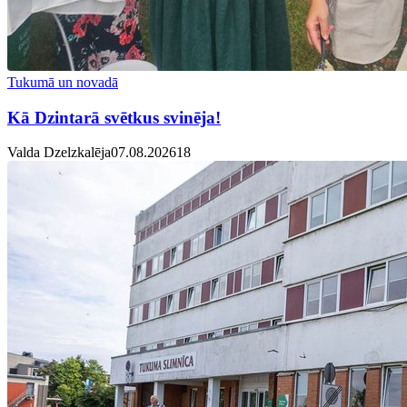
Tukumā un novadā
Kā Dzintarā svētkus svinēja!
Valda Dzelzkalēja
07.08.2026
1
8