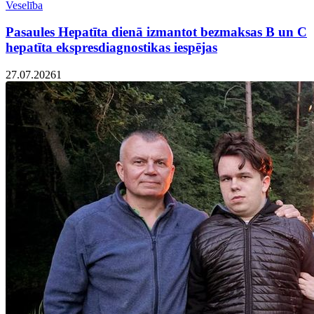
Veselība
Pasaules Hepatīta dienā izmantot bezmaksas B un C
hepatīta ekspresdiagnostikas iespējas
27.07.2026
1