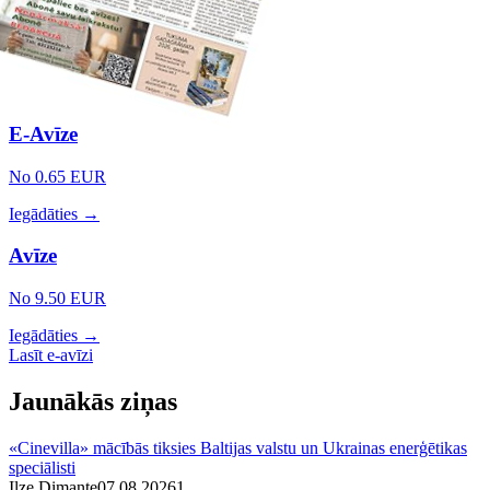
E-Avīze
No 0.65 EUR
Iegādāties →
Avīze
No 9.50 EUR
Iegādāties →
Lasīt e-avīzi
Jaunākās ziņas
«Cinevilla» mācībās tiksies Baltijas valstu un Ukrainas enerģētikas
speciālisti
Ilze Dimante
07.08.2026
1