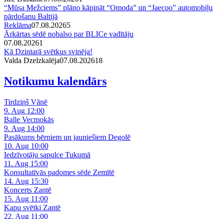
“Mūsa Mežciems” plāno kāpināt “Omoda” un “Jaecoo” automobiļu
pārdošanu Baltijā
Reklāma
07.08.2026
5
Ārkārtas sēdē nobalso par BLICe vadītāju
07.08.2026
1
Kā Dzintarā svētkus svinēja!
Valda Dzelzkalēja
07.08.2026
1
8
Notikumu kalendārs
Tirdziņš Vānē
9. Aug 12:00
Balle Vecmokās
9. Aug 14:00
Pasākums bērniem un jauniešiem Degolē
10. Aug 10:00
Iedzīvotāju sapulce Tukumā
11. Aug 15:00
Konsultatīvās padomes sēde Zemītē
14. Aug 15:30
Koncerts Zantē
15. Aug 11:00
Kapu svētki Zantē
22. Aug 11:00