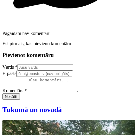
Pagaidām nav komentāru
Esi pirmais, kas pievieno komentāru!
Pievienot komentāru
Confirm your email address
Vārds *
E-pasts
Komentārs *
Nosūtīt
Tukumā un novadā