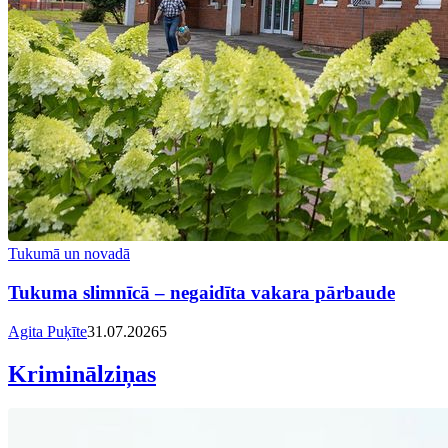
Tukumā un novadā
Tukuma slimnīcā – negaidīta vakara pārbaude
Agita Puķīte
31.07.2026
5
Kriminālziņas