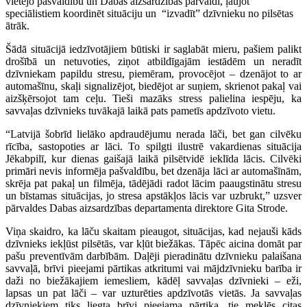
vietējo pašvaldību un Dabas aizsardzības pārvaldi, ļaujot
speciālistiem koordinēt situāciju un “izvadīt” dzīvnieku no pilsētas
ātrāk.
Šādā situācijā iedzīvotājiem būtiski ir saglabāt mieru, pašiem palikt
drošībā un netuvoties, ziņot atbildīgajām iestādēm un neradīt
dzīvniekam papildu stresu, piemēram, provocējot – dzenājot to ar
automašīnu, skaļi signalizējot, biedējot ar suņiem, skrienot pakaļ vai
aizšķērsojot tam ceļu. Tieši mazāks stress palielina iespēju, ka
savvaļas dzīvnieks tuvākajā laikā pats pametīs apdzīvoto vietu.
“Latvijā šobrīd lielāko apdraudējumu nerada lāči, bet gan cilvēku
rīcība, sastopoties ar lāci. To spilgti ilustrē vakardienas situācija
Jēkabpilī, kur dienas gaišajā laikā pilsētvidē ieklīda lācis. Cilvēki
primāri nevis informēja pašvaldību, bet dzenāja lāci ar automašīnām,
skrēja pat pakaļ un filmēja, tādējādi radot lācim paaugstinātu stresu
un bīstamas situācijas, jo stresa apstākļos lācis var uzbrukt,” uzsver
pārvaldes Dabas aizsardzības departamenta direktore Gita Strode.
Viņa skaidro, ka lāču skaitam pieaugot, situācijas, kad nejauši kāds
dzīvnieks iekļūst pilsētās, var kļūt biežākas. Tāpēc aicina domāt par
pašu preventīvām darbībām. Daļēji pieradinātu dzīvnieku palaišana
savvaļā, brīvi pieejami pārtikas atkritumi vai mājdzīvnieku barība ir
daži no biežākajiem iemesliem, kādēļ savvaļas dzīvnieki – eži,
lapsas un pat lāči – var uzturēties apdzīvotās vietās. Ja savvaļas
dzīvniekiem tiks liegta brīvi pieejama pārtika, tie meklēs citas