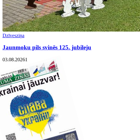
Dzīvesziņa
Jaunmoku pils svinēs 125. jubileju
03.08.2026
1