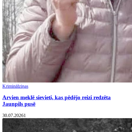
Kriminālziņas
Arvien meklē sievieti, kas pēdējo reizi redzēta
Jaunpils pusē
30.07.2026
1