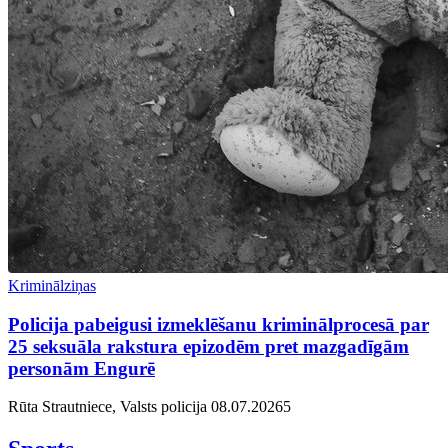
Kriminālziņas
Policija pabeigusi izmeklēšanu kriminālprocesā par
25 seksuāla rakstura epizodēm pret mazgadīgām
personām Engurē
Rūta Strautniece, Valsts policija
08.07.2026
5