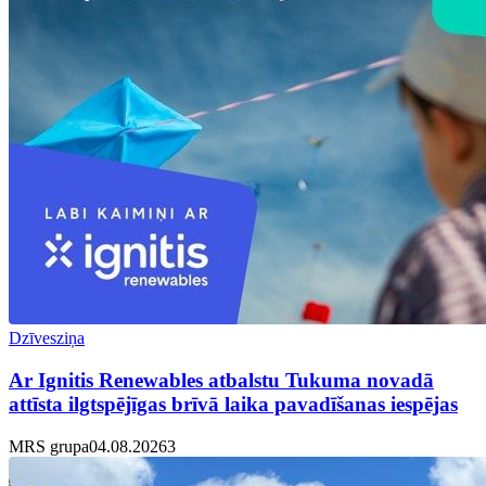
Dzīvesziņa
Ar Ignitis Renewables atbalstu Tukuma novadā
attīsta ilgtspējīgas brīvā laika pavadīšanas iespējas
MRS grupa
04.08.2026
3