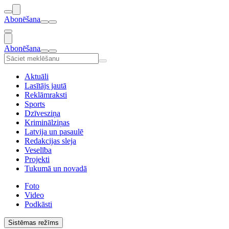
Abonēšana
Abonēšana
Aktuāli
Lasītājs jautā
Reklāmraksti
Sports
Dzīvesziņa
Kriminālziņas
Latvija un pasaulē
Redakcijas sleja
Veselība
Projekti
Tukumā un novadā
Foto
Video
Podkāsti
Sistēmas režīms