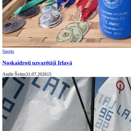
Sports
Noskaidroti uzvarētāji Irlavā
Andis Švāns
31.07.2026
1
5