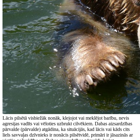
Lācis pilsētā visbiežāk nonāk, klejojot vai meklējot barību, nevis
agresijas vadīts vai vēloties uzbrukt cilvēkiem. Dabas aizsardzības
pārvalde (pārvalde) atgādina, ka situācijās, kad lācis vai kāds cits
liels savvaļas dzīvnieks ir nonācis pilsētvidē, primāri ir jāsazinās ar