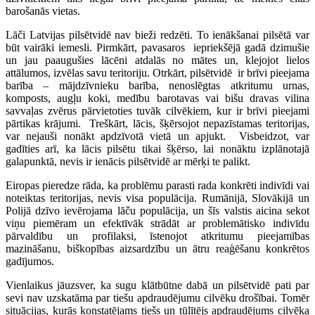
barošanās vietas.
Lāči Latvijas pilsētvidē nav bieži redzēti. To ienākšanai pilsētā var
būt vairāki iemesli. Pirmkārt, pavasaros iepriekšējā gadā dzimušie
un jau paaugušies lācēni atdalās no mātes un, klejojot lielos
attālumos, izvēlas savu teritoriju. Otrkārt, pilsētvidē ir brīvi pieejama
barība – mājdzīvnieku barība, nenoslēgtas atkritumu urnas,
komposts, augļu koki, medību barotavas vai bišu dravas vilina
savvaļas zvērus pārvietoties tuvāk cilvēkiem, kur ir brīvi pieejami
pārtikas krājumi. Treškārt, lācis, šķērsojot nepazīstamas teritorijas,
var nejauši nonākt apdzīvotā vietā un apjukt. Visbeidzot, var
gadīties arī, ka lācis pilsētu tikai šķērso, lai nonāktu izplānotajā
galapunktā, nevis ir ienācis pilsētvidē ar mērķi te palikt.
Eiropas pieredze rāda, ka problēmu parasti rada konkrēti indivīdi vai
noteiktas teritorijas, nevis visa populācija. Rumānijā, Slovākijā un
Polijā dzīvo ievērojama lāču populācija, un šīs valstis aicina sekot
viņu piemēram un efektīvāk strādāt ar problemātisko indivīdu
pārvaldību un profilaksi, īstenojot atkritumu pieejamības
mazināšanu, biškopības aizsardzību un ātru reaģēšanu konkrētos
gadījumos.
Vienlaikus jāuzsver, ka sugu klātbūtne dabā un pilsētvidē pati par
sevi nav uzskatāma par tiešu apdraudējumu cilvēku drošībai. Tomēr
situācijas, kurās konstatējams tiešs un tūlītējs apdraudējums cilvēka