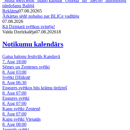
“Mūsa Mežciems” plāno kāpināt “Omoda” un “Jaecoo” automobiļu
pārdošanu Baltijā
Reklāma
07.08.2026
5
Ārkārtas sēdē nobalso par BLICe vadītāju
07.08.2026
Kā Dzintarā svētkus svinēja!
Valda Dzelzkalēja
07.08.2026
1
8
Notikumu kalendārs
Gaisa balonu festivāls Kandavā
7. Aug 18:00
Sēmes un Zentenes svētki
8. Aug 03:00
Svētki Džūkstē
8. Aug 06:30
Engures svētkos būs krāmu tirdziņš
8. Aug 07:00
Engures svētki
8. Aug 07:00
Kapu svētki Zentenē
8. Aug 07:00
Kapu svētki Viesatās
8. Aug 08:00
Jaunpils svētki