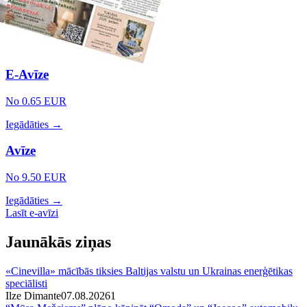
E-Avīze
No 0.65 EUR
Iegādāties →
Avīze
No 9.50 EUR
Iegādāties →
Lasīt e-avīzi
Jaunākās ziņas
«Cinevilla» mācībās tiksies Baltijas valstu un Ukrainas enerģētikas
speciālisti
Ilze Dimante
07.08.2026
1