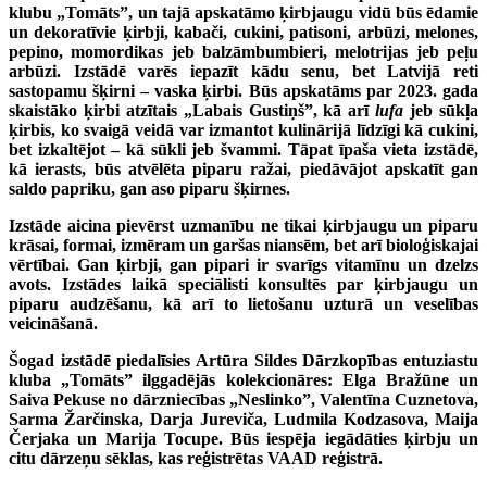
klubu „Tomāts”, un tajā apskatāmo ķirbjaugu vidū būs ēdamie
un dekoratīvie ķirbji, kabači, cukini, patisoni, arbūzi, melones,
pepino, momordikas jeb balzāmbumbieri, melotrijas jeb peļu
arbūzi. Izstādē varēs iepazīt kādu senu, bet Latvijā reti
sastopamu šķirni – vaska ķirbi. Būs apskatāms par 2023. gada
skaistāko ķirbi atzītais „Labais Gustiņš”, kā arī
lufa
jeb sūkļa
ķirbis, ko svaigā veidā var izmantot kulinārijā līdzīgi kā cukini,
bet izkaltējot – kā sūkli jeb švammi. Tāpat īpaša vieta izstādē,
kā ierasts, būs atvēlēta piparu ražai, piedāvājot apskatīt gan
saldo papriku, gan aso piparu šķirnes.
Izstāde aicina pievērst uzmanību ne tikai ķirbjaugu un piparu
krāsai, formai, izmēram un garšas niansēm, bet arī bioloģiskajai
vērtībai. Gan ķirbji, gan pipari ir svarīgs vitamīnu un dzelzs
avots. Izstādes laikā speciālisti konsultēs par ķirbjaugu un
piparu audzēšanu, kā arī to lietošanu uzturā un veselības
veicināšanā.
Šogad izstādē piedalīsies Artūra Sildes Dārzkopības entuziastu
kluba „Tomāts” ilggadējās kolekcionāres: Elga Bražūne un
Saiva Pekuse no dārzniecības „Neslinko”, Valentīna Cuznetova,
Sarma Žarčinska, Darja Jureviča, Ludmila Kodzasova, Maija
Čerjaka un Marija Tocupe. Būs iespēja iegādāties ķirbju un
citu dārzeņu sēklas, kas reģistrētas VAAD reģistrā.