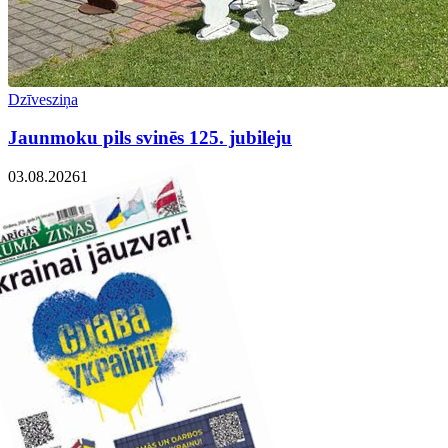
Dzīvesziņa
Jaunmoku pils svinēs 125. jubileju
03.08.2026
1