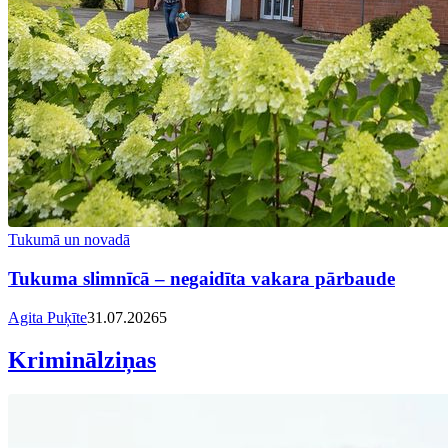
Tukumā un novadā
Tukuma slimnīcā – negaidīta vakara pārbaude
Agita Puķīte
31.07.2026
5
Kriminālziņas