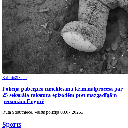
Kriminālziņas
Policija pabeigusi izmeklēšanu kriminālprocesā par
25 seksuāla rakstura epizodēm pret mazgadīgām
personām Engurē
Rūta Strautniece, Valsts policija
08.07.2026
5
Sports