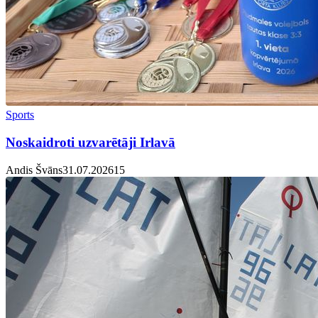
Sports
Noskaidroti uzvarētāji Irlavā
Andis Švāns
31.07.2026
1
5