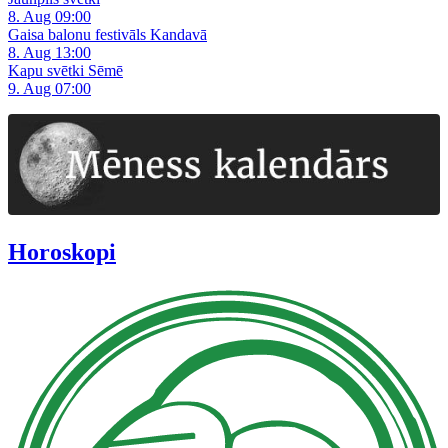
8. Aug 09:00
Gaisa balonu festivāls Kandavā
8. Aug 13:00
Kapu svētki Sēmē
9. Aug 07:00
Horoskopi