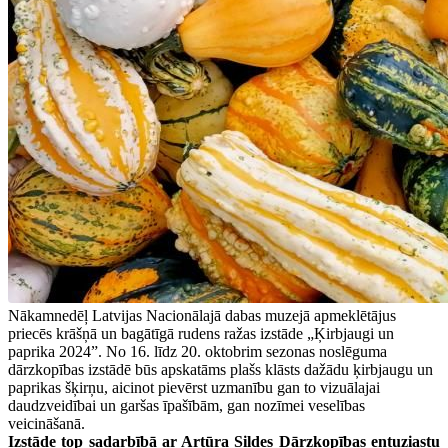
Nākamnedēļ Latvijas Nacionālajā dabas muzejā apmeklētājus
priecēs krāšņā un bagātīgā rudens ražas izstāde „Ķirbjaugi un
paprika 2024”. No 16. līdz 20. oktobrim sezonas noslēguma
dārzkopības izstādē būs apskatāms plašs klāsts dažādu ķirbjaugu un
paprikas šķirņu, aicinot pievērst uzmanību gan to vizuālajai
daudzveidībai un garšas īpašībām, gan nozīmei veselības
veicināšanā.
Izstāde top sadarbībā ar Artūra Sildes Dārzkopības entuziastu