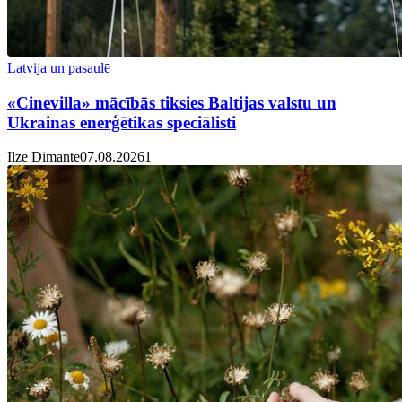
Latvija un pasaulē
«Cinevilla» mācībās tiksies Baltijas valstu un
Ukrainas enerģētikas speciālisti
Ilze Dimante
07.08.2026
1