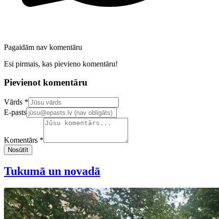
Pagaidām nav komentāru
Esi pirmais, kas pievieno komentāru!
Pievienot komentāru
Confirm your email address
Vārds *
E-pasts
Komentārs *
Nosūtīt
Tukumā un novadā