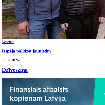
Veselība
Iespēja palīdzēt jaunietim
14.07.2026
7
Dzīvesziņa