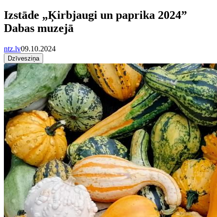
Izstāde „Ķirbjaugi un paprika 2024”
Dabas muzejā
ntz.lv
09.10.2024
Dzīvesziņa