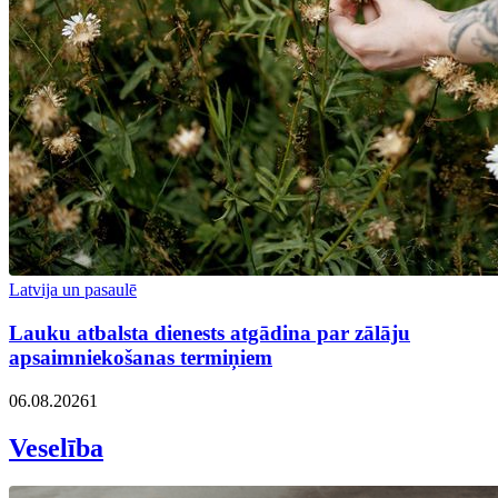
Latvija un pasaulē
Lauku atbalsta dienests atgādina par zālāju
apsaimniekošanas termiņiem
06.08.2026
1
Veselība