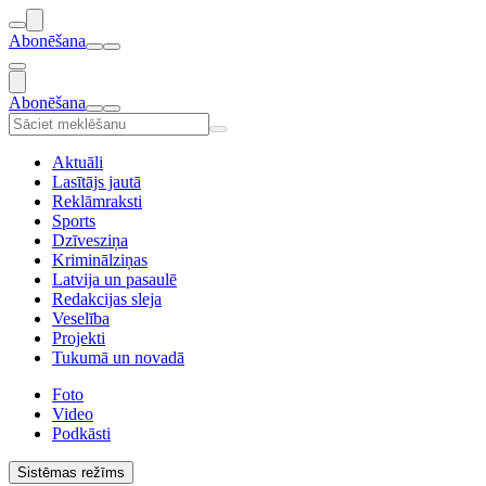
Abonēšana
Abonēšana
Aktuāli
Lasītājs jautā
Reklāmraksti
Sports
Dzīvesziņa
Kriminālziņas
Latvija un pasaulē
Redakcijas sleja
Veselība
Projekti
Tukumā un novadā
Foto
Video
Podkāsti
Sistēmas režīms