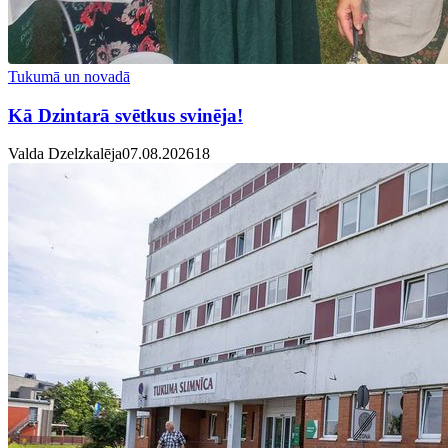
Tukumā un novadā
Kā Dzintarā svētkus svinēja!
Valda Dzelzkalēja
07.08.2026
1
8