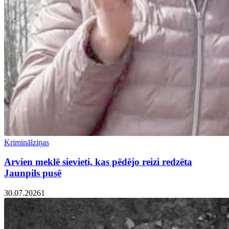
Kriminālziņas
Arvien meklē sievieti, kas pēdējo reizi redzēta
Jaunpils pusē
30.07.2026
1