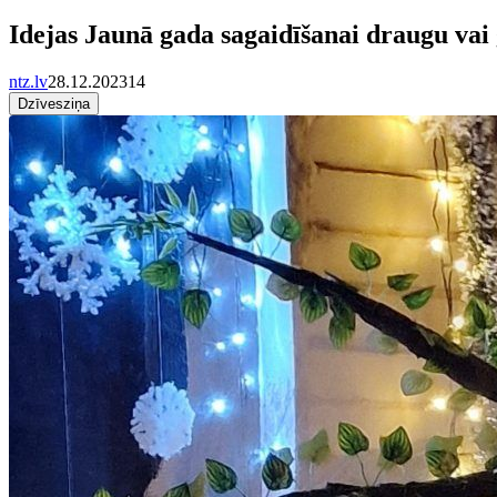
Idejas Jaunā gada sagaidīšanai draugu va
ntz.lv
28.12.2023
14
Dzīvesziņa