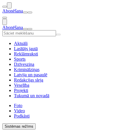
Abonēšana
Abonēšana
Aktuāli
Lasītājs jautā
Reklāmraksti
Sports
Dzīvesziņa
Kriminālziņas
Latvija un pasaulē
Redakcijas sleja
Veselība
Projekti
Tukumā un novadā
Foto
Video
Podkāsti
Sistēmas režīms