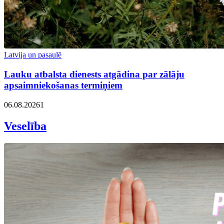
Latvija un pasaulē
Lauku atbalsta dienests atgādina par zālāju
apsaimniekošanas termiņiem
06.08.2026
1
Veselība