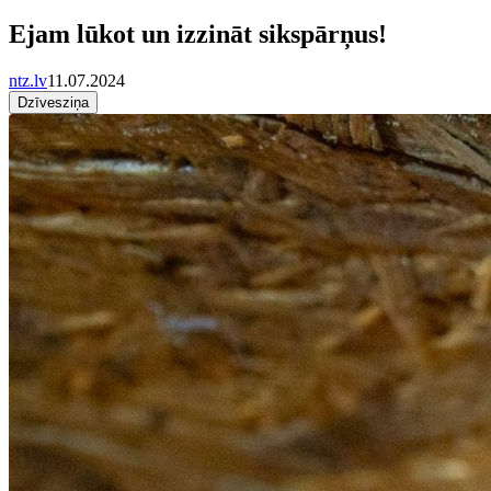
Ejam lūkot un izzināt sikspārņus!
ntz.lv
11.07.2024
Dzīvesziņa