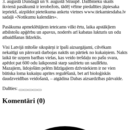
3. augustā Dundagā un 9. augustā Straupē. Dalībnieku skaits
ikvienā pasākumā ir ierobežots, tādēļ vēlme piedalīties jāpiesaka
iepriekš, aizpildot pieteikuma anketu vietnes www.tiekamiesdaba.lv
sadaļā «Notikumu kalendārs».
Pasākuma apmeklētājiem ieteicams vilkt ērtu, laika apstākļiem
atbilstošu apģērbu un apavus, noderēs arī kabatas lukturis un odu
atbaidīšanas līdzeklis.
Visi Latvijā mītošie sikspārņi ir īpaši aizsargājami, cilvēkam
nekaitīgi un pārsvarā darbojas naktīs un pārtiek no kukaiņiem. Nakts
laikā tie uzņem barības vielas, kas veido trešdaļu no pašu svara,
apēdot pat 600 odu laikposmā starp saulrietu un saullēktu.
Mazajiem, lidojošām pelēm līdzīgajiem dzīvniekiem ir ne vien
būtiska loma kukaiņu aprites regulēšanā, bet arī bioloģiskās
daudzveidības veidošanā, – atgādina Dabas aizsardzības pārvalde.
Dalīties:
Komentāri (0)