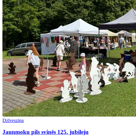
Dzīvesziņa
Jaunmoku pils svinēs 125. jubileju