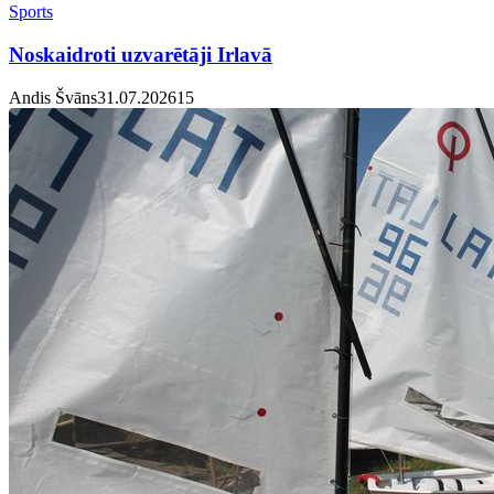
Sports
Noskaidroti uzvarētāji Irlavā
Andis Švāns
31.07.2026
1
5