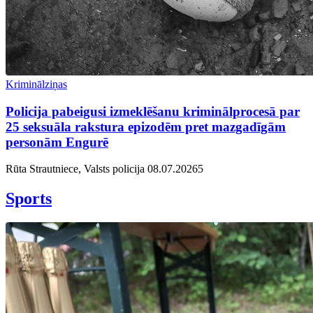
Kriminālziņas
Policija pabeigusi izmeklēšanu kriminālprocesā par
25 seksuāla rakstura epizodēm pret mazgadīgām
personām Engurē
Rūta Strautniece, Valsts policija
08.07.2026
5
Sports