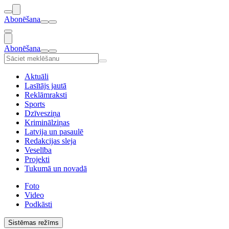
Abonēšana
Abonēšana
Aktuāli
Lasītājs jautā
Reklāmraksti
Sports
Dzīvesziņa
Kriminālziņas
Latvija un pasaulē
Redakcijas sleja
Veselība
Projekti
Tukumā un novadā
Foto
Video
Podkāsti
Sistēmas režīms