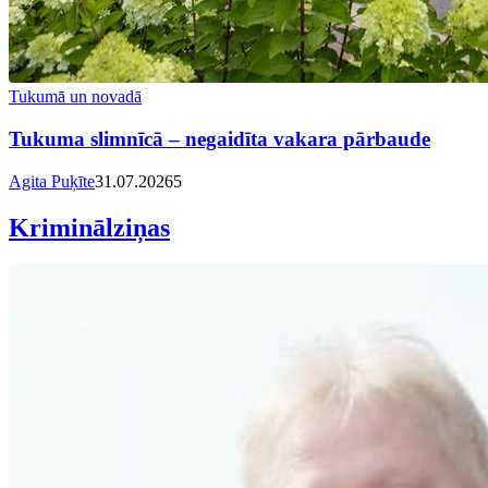
Tukumā un novadā
Tukuma slimnīcā – negaidīta vakara pārbaude
Agita Puķīte
31.07.2026
5
Kriminālziņas