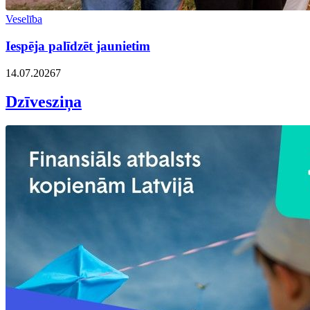
Veselība
Iespēja palīdzēt jaunietim
14.07.2026
7
Dzīvesziņa