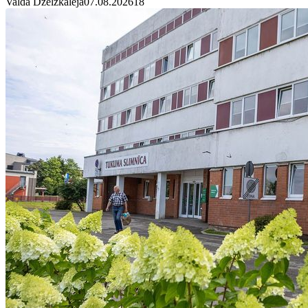
Valda Dzelzkalēja
07.08.2026
1
8