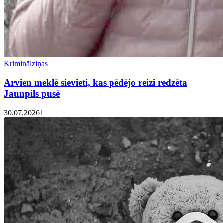
Kriminālziņas
Arvien meklē sievieti, kas pēdējo reizi redzēta
Jaunpils pusē
30.07.2026
1