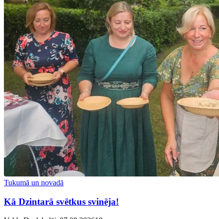
Tukumā un novadā
Kā Dzintarā svētkus svinēja!