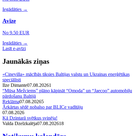
Iegādāties →
Avīze
No 9.50 EUR
Iegādāties →
Lasīt e-avīzi
Jaunākās ziņas
«Cinevilla» mācībās tiksies Baltijas valstu un Ukrainas enerģētikas
speciālisti
Ilze Dimante
07.08.2026
1
“Mūsa Mežciems” plāno kāpināt “Omoda” un “Jaecoo” automobiļu
pārdošanu Baltijā
Reklāma
07.08.2026
5
Ārkārtas sēdē nobalso par BLICe vadītāju
07.08.2026
Kā Dzintarā svētkus svinēja!
Valda Dzelzkalēja
07.08.2026
1
8