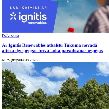
Dzīvesziņa
Ar Ignitis Renewables atbalstu Tukuma novadā
attīsta ilgtspējīgas brīvā laika pavadīšanas iespējas
MRS grupa
04.08.2026
3