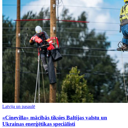
Latvija un pasaulē
«Cinevilla» mācībās tiksies Baltijas valstu un
Ukrainas enerģētikas speciālisti