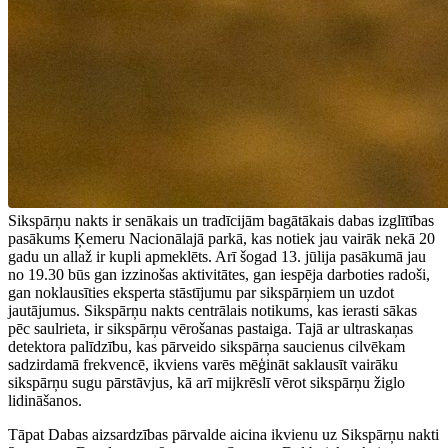
Sikspārņu nakts ir senākais un tradīcijām bagātākais dabas izglītības
pasākums Ķemeru Nacionālajā parkā, kas notiek jau vairāk nekā 20
gadu un allaž ir kupli apmeklēts. Arī šogad 13. jūlija pasākumā jau
no 19.30 būs gan izzinošas aktivitātes, gan iespēja darboties radoši,
gan noklausīties eksperta stāstījumu par sikspārņiem un uzdot
jautājumus. Sikspārņu nakts centrālais notikums, kas ierasti sākas
pēc saulrieta, ir sikspārņu vērošanas pastaiga. Tajā ar ultraskaņas
detektora palīdzību, kas pārveido sikspārņa saucienus cilvēkam
sadzirdamā frekvencē, ikviens varēs mēģināt saklausīt vairāku
sikspārņu sugu pārstāvjus, kā arī mijkrēslī vērot sikspārņu žiglo
lidināšanos.
Tāpat Dabas aizsardzības pārvalde aicina ikvienu uz Sikspārņu nakti