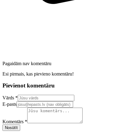
Pagaidām nav komentāru
Esi pirmais, kas pievieno komentāru!
Pievienot komentāru
Confirm your email address
Vārds *
E-pasts
Komentārs *
Nosūtīt