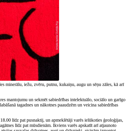
es minerālu, iežu, zvēru, putnu, kukaiņu, augu un sēņu zāles, kā arī
tures mantojumu un sekmēt sabiedrības intelektuālo, sociālo un garīgo
aglabāšanā tagadnes un nākotnes paaudzēm un veicina sabiedrības
8.00 līdz pat pusnaktij, un apmeklētāji varēs ielūkoties ģeoloģijas,
pagātnes līdz pat mūsdienām. Ikviens varēs apskatīt arī atjaunoto
Latvijas savvaļas dzīvotnes, augi un dzīvnieki, aicinām izmantot