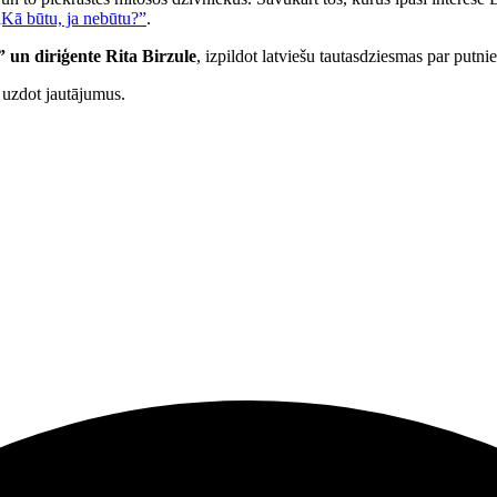
„Kā būtu, ja nebūtu?”
.
” un diriģente Rita Birzule
, izpildot latviešu tautasdziesmas par putn
 uzdot jautājumus.