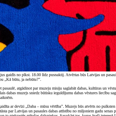
s gaidīs no plkst. 18.00 līdz pusnaktij. Atvērtas būs Latvijas un pasaul
bu „Kā būtu, ja nebūtu?”.
et pasaulē, atgādinot par muzeju misiju saglabāt dabas, kultūras un vēs
lais dabas muzejs sniedz būtisku ieguldījumu dabas vēstures liecību s
saiknēm.
idīta ar devīzi „Daba – mūsu vērtība”. Muzejs būs atvērts no pulksten 1
stāsta par Latvijas un pasaules dabas attīstību no miljoniem gadu senas 
un to piekrastēs mītošos dzīvniekus. Savukārt tos, kurus īpaši interesē 