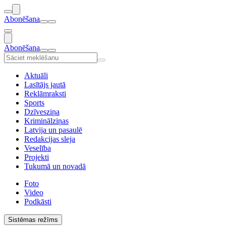
Abonēšana
Abonēšana
Aktuāli
Lasītājs jautā
Reklāmraksti
Sports
Dzīvesziņa
Kriminālziņas
Latvija un pasaulē
Redakcijas sleja
Veselība
Projekti
Tukumā un novadā
Foto
Video
Podkāsti
Sistēmas režīms