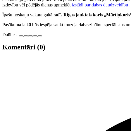
izdevību vēl pēdējās dienas apmeklēt
izstādi par dabas daudzveidību 
Īpašu noskaņu vakara gaitā radīs
Rīgas jauktais koris „Mārtiņkoris
Pasākuma laikā būs iespēja satikt muzeja dabaszinātņu speciālistus un
Dalīties:
Komentāri (0)