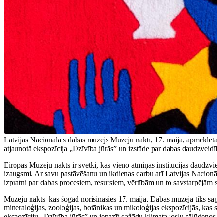
Latvijas Nacionālais dabas muzejs Muzeju naktī, 17. maijā, apmeklētāju
atjaunotā ekspozīcija „Dzīvība jūrās” un izstāde par dabas daudzveidī
Eiropas Muzeju nakts ir svētki, kas vieno atmiņas institūcijas daudzvi
izaugsmi. Ar savu pastāvēšanu un ikdienas darbu arī Latvijas Nacionā
izpratni par dabas procesiem, resursiem, vērtībām un to savstarpējām 
Muzeju nakts, kas šogad norisināsies 17. maijā, Dabas muzejā tiks saga
mineraloģijas, zooloģijas, botānikas un mikoloģijas ekspozīcijās, kas 
ekspozīciju „Dzīvība jūrās” un iepazīt dažādu klimata joslu sāļūdeņos 