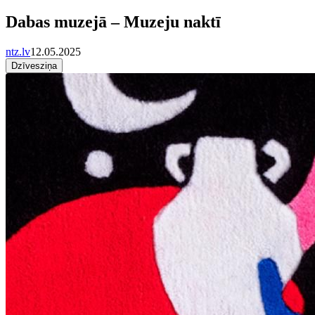
Dabas muzejā – Muzeju naktī
ntz.lv
12.05.2025
Dzīvesziņa