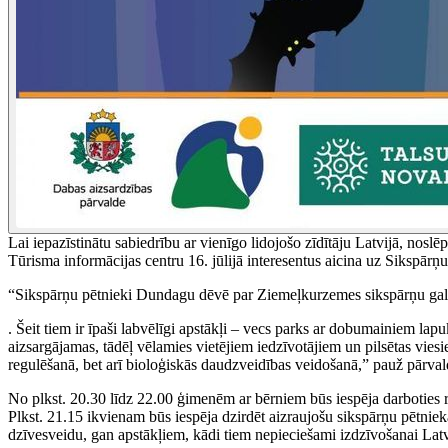
Lai iepazīstinātu sabiedrību ar vienīgo lidojošo zīdītāju Latvijā, n
Tūrisma informācijas centru 16. jūlijā interesentus aicina uz Sikspārņ
“Sikspārņu pētnieki Dundagu dēvē par Ziemeļkurzemes sikspārņu gal
. Šeit tiem ir īpaši labvēlīgi apstākļi – vecs parks ar dobumainiem la
aizsargājamas, tādēļ vēlamies vietējiem iedzīvotājiem un pilsētas vie
regulēšanā, bet arī bioloģiskās daudzveidības veidošanā,” pauž pārval
No plkst. 20.30 līdz 22.00 ģimenēm ar bērniem būs iespēja darboties 
Plkst. 21.15 ikvienam būs iespēja dzirdēt aizraujošu sikspārņu pētnie
dzīvesveidu, gan apstākļiem, kādi tiem nepieciešami izdzīvošanai Lat