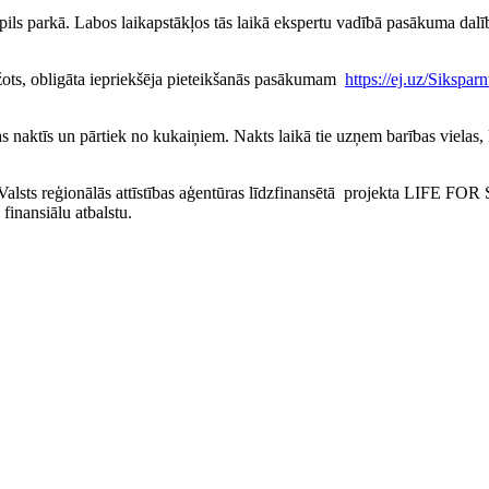
ils parkā. Labos laikapstākļos tās laikā ekspertu vadībā pasākuma dalīb
ežots, obligāta iepriekšēja pieteikšanās pasākumam
https://ej.uz/Sikspa
jas naktīs un pārtiek no kukaiņiem. Nakts laikā tie uzņem barības vielas
alsts reģionālās attīstības aģentūras līdzfinansētā projekta LIFE FOR
inansiālu atbalstu.