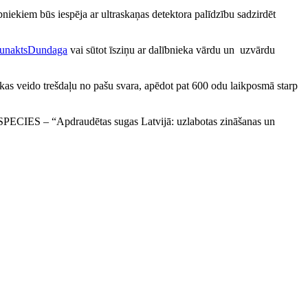
niekiem būs iespēja ar ultraskaņas detektora palīdzību sadzirdēt
rnunaktsDundaga
vai sūtot īsziņu ar dalībnieka vārdu un uzvārdu
, kas veido trešdaļu no pašu svara, apēdot pat 600 odu laikposmā starp
 SPECIES – “Apdraudētas sugas Latvijā: uzlabotas zināšanas un