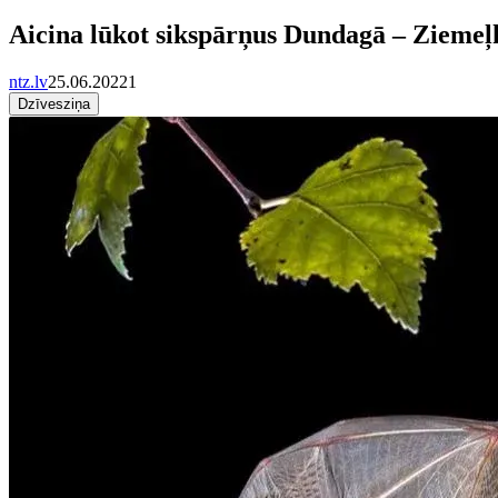
Aicina lūkot sikspārņus Dundagā – Ziemeļ
ntz.lv
25.06.2022
1
Dzīvesziņa