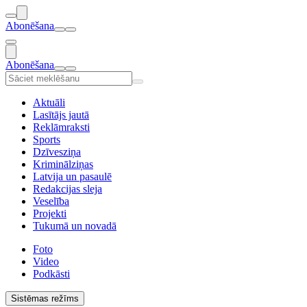
Abonēšana
Abonēšana
Aktuāli
Lasītājs jautā
Reklāmraksti
Sports
Dzīvesziņa
Kriminālziņas
Latvija un pasaulē
Redakcijas sleja
Veselība
Projekti
Tukumā un novadā
Foto
Video
Podkāsti
Sistēmas režīms