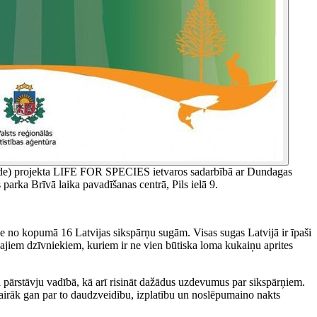
ārvalde) projekta LIFE FOR SPECIES ietvaros sadarbībā ar Dundagas
parka Brīvā laika pavadīšanas centrā, Pils ielā 9.
use no kopumā 16 Latvijas sikspārņu sugām. Visas sugas Latvijā ir īpaši
gajiem dzīvniekiem, kuriem ir ne vien būtiska loma kukaiņu aprites
pārstāvju vadībā, kā arī risināt dažādus uzdevumus par sikspārņiem.
vairāk gan par to daudzveidību, izplatību un noslēpumaino nakts