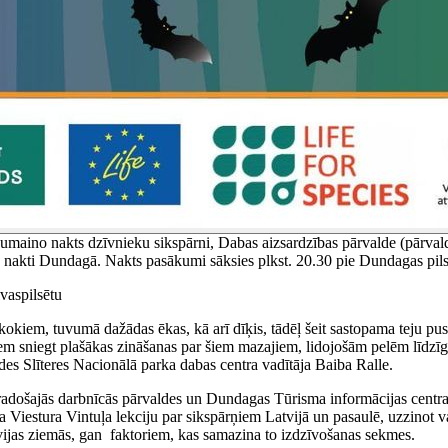
oslēpumaino nakts dzīvnieku sikspārni, Dabas aizsardzības pārvalde (p
u nakti Dundagā. Nakts pasākumi sāksies plkst. 20.30 pie Dundagas pils 
vaspilsētu
pukokiem, tuvumā dažādas ēkas, kā arī dīķis, tādēļ šeit sastopama teju p
siem sniegt plašākas zināšanas par šiem mazajiem, lidojošām pelēm līdzī
des Slīteres Nacionālā parka dabas centra vadītāja Baiba Ralle.
radošajās darbnīcās pārvaldes un Dundagas Tūrisma informācijas centra 
ka Viestura Vintuļa lekciju par sikspārņiem Latvijā un pasaulē, uzzinot 
vijas ziemās, gan faktoriem, kas samazina to izdzīvošanas sekmes.