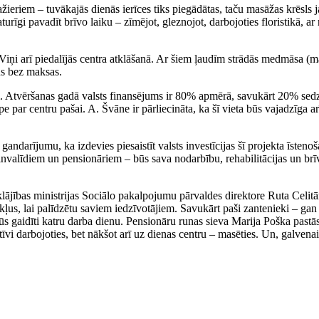
ažieriem – tuvākajās dienās ierīces tiks piegādātas, taču masāžas krēsls j
turīgi pavadīt brīvo laiku – zīmējot, gleznojot, darbojoties floristikā, 
iņi arī piedalījās centra atklāšanā. Ar šiem ļaudīm strādās medmāsa (mas
us bez maksas.
em. Atvēršanas gadā valsts finansējums ir 80% apmērā, savukārt 20% sedz 
e par centru pašai. A. Švāne ir pārliecināta, ka šī vieta būs vajadzīga 
ndarījumu, ka izdevies piesaistīt valsts investīcijas šī projekta īstenoša
invalīdiem un pensionāriem – būs sava nodarbību, rehabilitācijas un brīv
ājības ministrijas Sociālo pakalpojumu pārvaldes direktore Ruta Celitān
ekļus, lai palīdzētu saviem iedzīvotājiem. Savukārt paši zantenieki – gan
s gaidīti katru darba dienu. Pensionāru runas sieva Marija Poška pastāst
tīvi darbojoties, bet nākšot arī uz dienas centru – masēties. Un, galvena