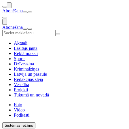
Abonēšana
Abonēšana
Aktuāli
Lasītājs jautā
Reklāmraksti
Sports
Dzīvesziņa
Kriminālziņas
Latvija un pasaulē
Redakcijas sleja
Veselība
Projekti
Tukumā un novadā
Foto
Video
Podkāsti
Sistēmas režīms