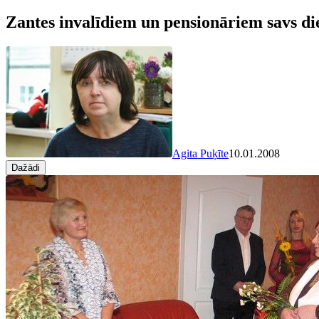
Zantes invalīdiem un pensionāriem savs di
Agita Puķīte
10.01.2008
Dažādi