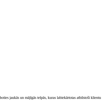
oties jaukās un mājīgās telpās, kuras labiekārtotas atbilstoši klientu