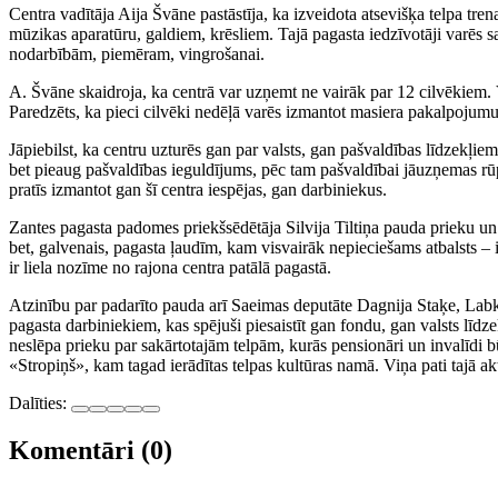
Centra vadītāja Aija Švāne pastāstīja, ka izveidota atsevišķa telpa tren
mūzikas aparatūru, galdiem, krēsliem. Tajā pagasta iedzīvotāji varēs sa
nodarbībām, piemēram, vingrošanai.
A. Švāne skaidroja, ka centrā var uzņemt ne vairāk par 12 cilvēkiem. V
Paredzēts, ka pieci cilvēki nedēļā varēs izmantot masiera pakalpojum
Jāpiebilst, ka centru uzturēs gan par valsts, gan pašvaldības līdzekļi
bet pieaug pašvaldības ieguldījums, pēc tam pašvaldībai jāuzņemas rūp
pratīs izmantot gan šī centra iespējas, gan darbiniekus.
Zantes pagasta padomes priekšsēdētāja Silvija Tiltiņa pauda prieku un ga
bet, galvenais, pagasta ļaudīm, kam visvairāk nepieciešams atbalsts – 
ir liela nozīme no rajona centra patālā pagastā.
Atzinību par padarīto pauda arī Saeimas deputāte Dagnija Staķe, Labkl
pagasta darbiniekiem, kas spējuši piesaistīt gan fondu, gan valsts līdz
neslēpa prieku par sakārtotajām telpām, kurās pensionāri un invalīdi bū
«Stropiņš», kam tagad ierādītas telpas kultūras namā. Viņa pati tajā ak
Dalīties:
Komentāri (0)