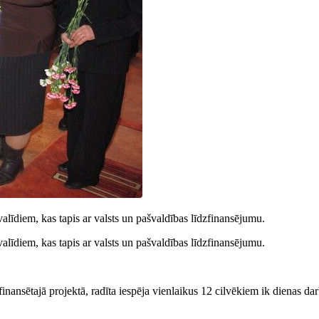
valīdiem, kas tapis ar valsts un pašvaldības līdzfinansējumu.
valīdiem, kas tapis ar valsts un pašvaldības līdzfinansējumu.
nansētajā projektā, radīta iespēja vienlaikus 12 cilvēkiem ik dienas darb