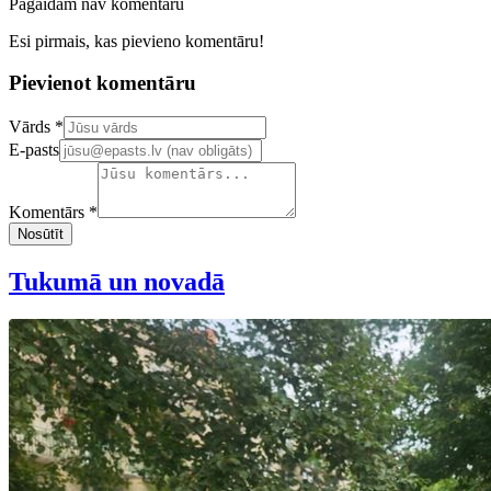
Pagaidām nav komentāru
Esi pirmais, kas pievieno komentāru!
Pievienot komentāru
Confirm your email address
Vārds *
E-pasts
Komentārs *
Nosūtīt
Tukumā un novadā