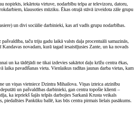
au nopirkts, iekārtota virtuve, nodarbību telpa ar televizoru, datoru,
ar rokdarbiem, klausoties mūziku. Ēkas otrajā stāvā izveidota zāle grupu
iere) un divi sociālie darbinieki, kas arī vadīs grupu nodarbības.
pašvaldība, taču triju gadu laikā valsts daļa procentuāli samazinās,
arī Kandavas novadam, kurā tagad iesaistījusies Zante, un ka novads
nai un ka tādējādi ne tikai izdevies sakārtot daļu krīžu centra ēkas,
ā laika pavadīšanas vieta. Vienlaikus radītas jaunas darba vietas, kam
e un viņas vietniece Dzintra Mihailova. Viņas izteica atzinību
 deputāti un pašvaldības darbinieki, gan centra topošie klienti –
īja, ka iepriekš šajās telpās darbojies Sarkanā Krusta veikals
is, piedalīsies Pankūku ballē, kas būs centra pirmais lielais pasākums.