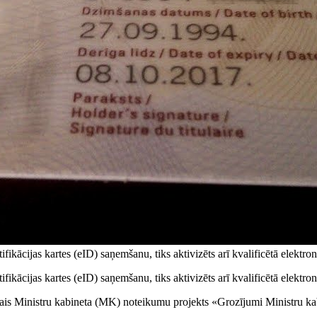
kācijas kartes (eID) saņemšanu, tiks aktivizēts arī kvalificētā elektronis
kācijas kartes (eID) saņemšanu, tiks aktivizēts arī kvalificētā elektronis
nātais Ministru kabineta (MK) noteikumu projekts «Grozījumi Ministru 