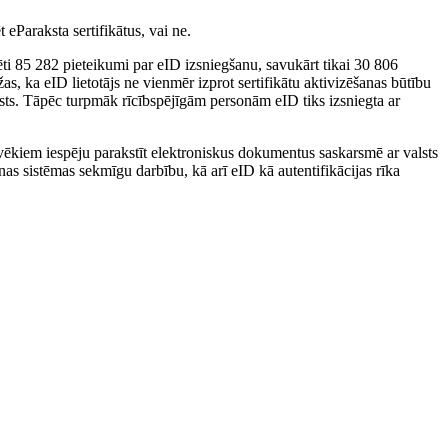
eParaksta sertifikātus, vai ne.
ēti 85 282 pieteikumi par eID izsniegšanu, savukārt tikai 30 806
as, ka eID lietotājs ne vienmēr izprot sertifikātu aktivizēšanas būtību
ksts. Tāpēc turpmāk rīcībspējīgām personām eID tiks izsniegta ar
lvēkiem iespēju parakstīt elektroniskus dokumentus saskarsmē ar valsts
nas sistēmas sekmīgu darbību, kā arī eID kā autentifikācijas rīka