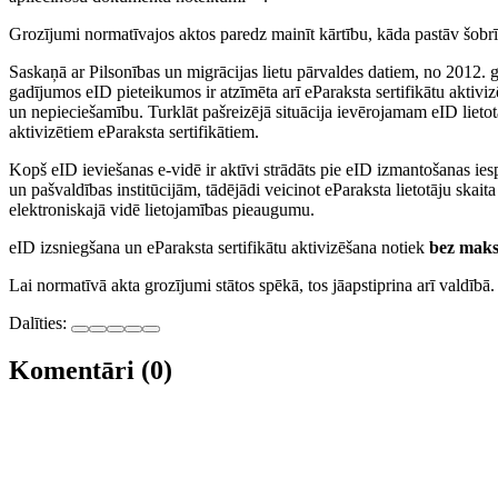
Grozījumi normatīvajos aktos paredz mainīt kārtību, kāda pastāv šobrīd,
Saskaņā ar Pilsonības un migrācijas lietu pārvaldes datiem, no 2012. g
gadījumos eID pieteikumos ir atzīmēta arī eParaksta sertifikātu aktivizē
un nepieciešamību. Turklāt pašreizējā situācija ievērojamam eID lietot
aktivizētiem eParaksta sertifikātiem.
Kopš eID ieviešanas e-vidē ir aktīvi strādāts pie eID izmantošanas ie
un pašvaldības institūcijām, tādējādi veicinot eParaksta lietotāju skai
elektroniskajā vidē lietojamības pieaugumu.
eID izsniegšana un eParaksta sertifikātu aktivizēšana notiek
bez maks
Lai normatīvā akta grozījumi stātos spēkā, tos jāapstiprina arī valdībā.
Dalīties:
Komentāri (0)