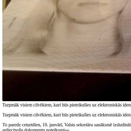
Turpmāk visiem cilvēkiem, kuri būs pieteikušies uz elektroniskās identifi
Turpmāk visiem cilvēkiem, kuri būs pieteikušies uz elektroniskās identifi
To paredz ceturtdien, 10. janvārī, Valsts sekretāru sanāksmē izsludi
apliecinošu dokumentu noteikumi»».