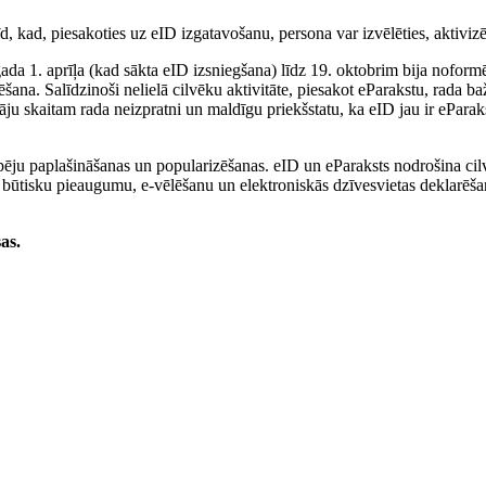
 kad, piesakoties uz eID izgatavošanu, persona var izvēlēties, aktivizēt 
ada 1. aprīļa (kad sākta eID izsniegšana) līdz 19. oktobrim bija noform
šana. Salīdzinoši nelielā cilvēku aktivitāte, piesakot eParakstu, rada baž
āju skaitam rada neizpratni un maldīgu priekšstatu, ka eID jau ir ePara
spēju paplašināšanas un popularizēšanas. eID un eParaksts nodrošina ci
ta būtisku pieaugumu, e-vēlēšanu un elektroniskās dzīvesvietas deklarēša
as.