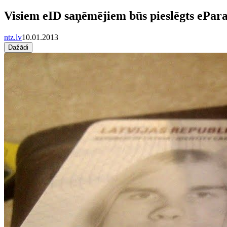
Visiem eID saņēmējiem būs pieslēgts ePara
ntz.lv
10.01.2013
Dažādi