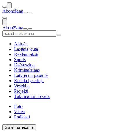
Abonēšana
Abonēšana
Aktuāli
Lasītājs jautā
Reklāmraksti
Sports
Dzīvesziņa
Kriminālziņas
Latvija un pasaulē
Redakcijas sleja
Veselība
Projekti
Tukumā un novadā
Foto
Video
Podkāsti
Sistēmas režīms