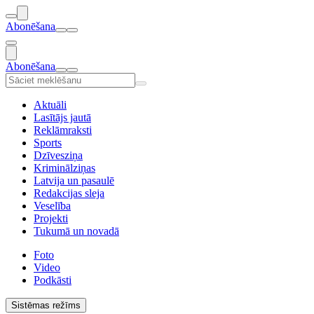
Abonēšana
Abonēšana
Aktuāli
Lasītājs jautā
Reklāmraksti
Sports
Dzīvesziņa
Kriminālziņas
Latvija un pasaulē
Redakcijas sleja
Veselība
Projekti
Tukumā un novadā
Foto
Video
Podkāsti
Sistēmas režīms