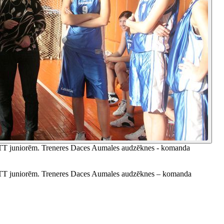
r TTT juniorēm. Treneres Daces Aumales audzēknes - komanda
ar TTT juniorēm. Treneres Daces Aumales audzēknes – komanda