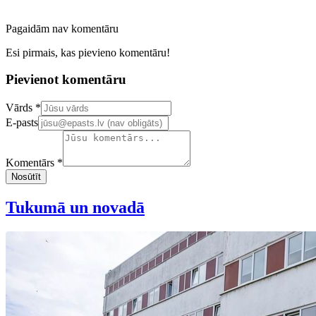
Pagaidām nav komentāru
Esi pirmais, kas pievieno komentāru!
Pievienot komentāru
Confirm your email address
Vārds *
E-pasts
Komentārs *
Nosūtīt
Tukumā un novadā