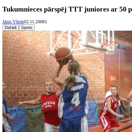
Tukumnieces pārspēj TTT juniores ar 50 p
Jānis Vītols
02.11.2008
1
Dažādi
Sports