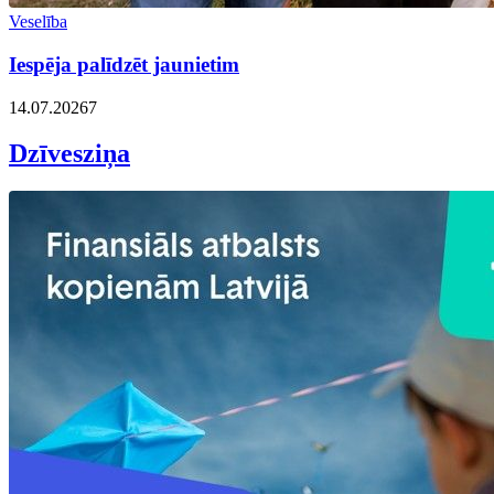
Veselība
Iespēja palīdzēt jaunietim
14.07.2026
7
Dzīvesziņa