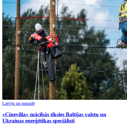
Latvija un pasaulē
«Cinevilla» mācībās tiksies Baltijas valstu un
Ukrainas enerģētikas speciālisti