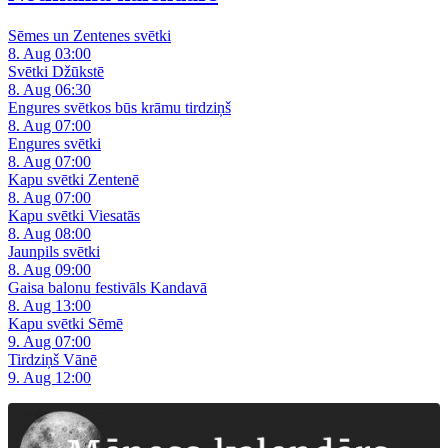
Sēmes un Zentenes svētki
8. Aug 03:00
Svētki Džūkstē
8. Aug 06:30
Engures svētkos būs krāmu tirdziņš
8. Aug 07:00
Engures svētki
8. Aug 07:00
Kapu svētki Zentenē
8. Aug 07:00
Kapu svētki Viesatās
8. Aug 08:00
Jaunpils svētki
8. Aug 09:00
Gaisa balonu festivāls Kandavā
8. Aug 13:00
Kapu svētki Sēmē
9. Aug 07:00
Tirdziņš Vānē
9. Aug 12:00