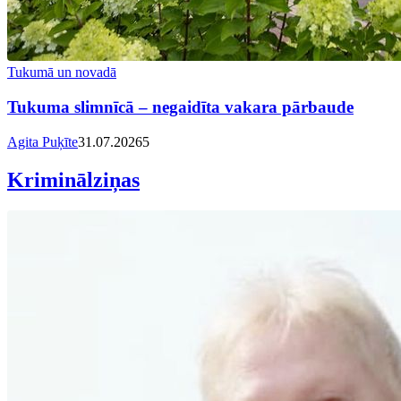
Tukumā un novadā
Tukuma slimnīcā – negaidīta vakara pārbaude
Agita Puķīte
31.07.2026
5
Kriminālziņas