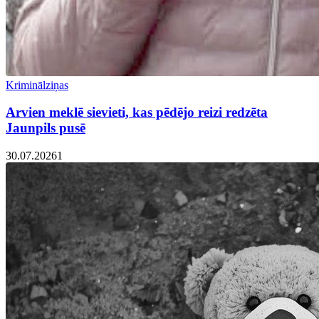
Kriminālziņas
Arvien meklē sievieti, kas pēdējo reizi redzēta
Jaunpils pusē
30.07.2026
1