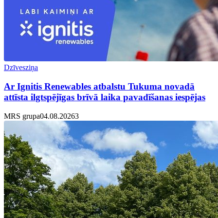
Dzīvesziņa
Ar Ignitis Renewables atbalstu Tukuma novadā
attīsta ilgtspējīgas brīvā laika pavadīšanas iespējas
MRS grupa
04.08.2026
3