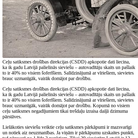
Ceļu satiksmes drošības direkcijas (CSDD) apkopotie dati liecina,
ka ik gadu Latvijā palielinās sieviešu – autovadītāju skaits un pašlaik
to ir 40% no visiem šoferīšiem. Salīdzinājumā ar vīriešiem, sievietes
brauc uzmanīgāk, vairāk domājot par drošību.
Ceļu satiksmes drošības direkcijas (CSDD) apkopotie dati liecina,
ka ik gadu Latvijā palielinās sieviešu – autovadītāju skaits un pašlaik
to ir 40% no visiem šoferīšiem. Salīdzinājumā ar vīriešiem, sievietes
brauc uzmanīgāk, vairāk domājot par drošību. Kopumā no visiem
ceļu satiksmes negadījumiem tikai trešdaļu izraisa daiļā dzimuma
pārstāves.
Lielākoties sieviešu veiktie ceļu satiksmes pārkāpumi ir mazsvarīgi
un notiek aiz neuzmanības. Ja viņām ir pārkāpumu uzskaites punkti,