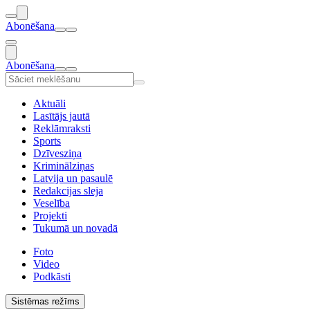
Abonēšana
Abonēšana
Aktuāli
Lasītājs jautā
Reklāmraksti
Sports
Dzīvesziņa
Kriminālziņas
Latvija un pasaulē
Redakcijas sleja
Veselība
Projekti
Tukumā un novadā
Foto
Video
Podkāsti
Sistēmas režīms