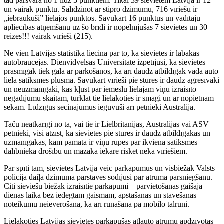
tad pārsvarā no 1 līdz 3 punktiem. Tikai 39 sievietēm Latvijā ir 12
un vairāk punktu. Salīdzinot ar stipro dzimumu, 716 vīriešu ir
„iebraukuši” lielajos punktos. Savukārt 16 punktus un vadītāju
apliecības atņemšanu uz šo brīdi ir nopelnījušas 7 sievietes un 30
reizes!!! vairāk vīrieši (215).
Ne vien Latvijas statistika liecina par to, ka sievietes ir labākas
autobraucējas. Dienvidvelsas Universitāte izpētījusi, ka sievietes
prasmīgāk tiek galā ar parkošanos, kā arī daudz atbildīgāk vada auto
lielā satiksmes plūsmā. Savukārt vīrieši pie stūres ir daudz agresīvāki
un neuzmanīgāki, kas kļūst par iemeslu lielajam viņu izraisīto
negadījumu skaitam, turklāt tie lielākoties ir smagi un ar nopietnām
sekām. Līdzīgus secinājumus ieguvuši arī pētnieki Austrālijā.
Taču neatkarīgi no tā, vai tie ir Lielbritānijas, Austrālijas vai ASV
pētnieki, visi atzīst, ka sievietes pie stūres ir daudz atbildīgākas un
uzmanīgākas, kam pamatā ir viņu rūpes par ikviena satiksmes
dalībnieka drošību un mazāka iekāre riskēt nekā vīriešiem.
Par spīti tam, sievietes Latvijā veic pārkāpumus un visbiežāk Valsts
policija daiļā dzimuma pārstāves sodījusi par ātruma pārsniegšanu.
Citi sieviešu biežāk izraisītie pārkāpumi – pārvietošanās gaišajā
dienas laikā bez iedegtām gaismām, apstāšanās un stāvēšanas
noteikumu neievērošana, kā arī runāšana pa mobilo tālruni.
Lielākoties Latvijas sievietes pārkāpušas atļauto ātrumu apdzīvotās