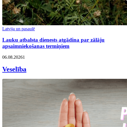
Latvija un pasaulē
Lauku atbalsta dienests atgādina par zālāju
apsaimniekošanas termiņiem
06.08.2026
1
Veselība