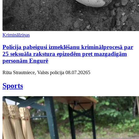
Kriminālziņas
Policija pabeigusi izmeklēšanu kriminālprocesā par
25 seksuāla rakstura epizodēm pret mazgadīgām
personām Engurē
Rūta Strautniece, Valsts policija
08.07.2026
5
Sports