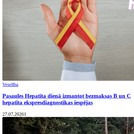
Veselība
Pasaules Hepatīta dienā izmantot bezmaksas B un C
hepatīta ekspresdiagnostikas iespējas
27.07.2026
1