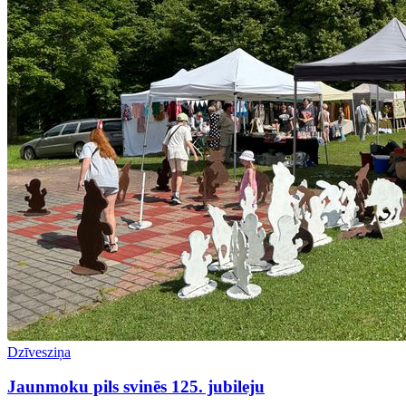
Dzīvesziņa
Jaunmoku pils svinēs 125. jubileju