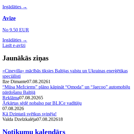
Iegādāties →
Avīze
No 9.50 EUR
Iegādāties →
Lasīt e-avīzi
Jaunākās ziņas
«Cinevilla» mācībās tiksies Baltijas valstu un Ukrainas enerģētikas
speciālisti
Ilze Dimante
07.08.2026
1
“Mūsa Mežciems” plāno kāpināt “Omoda” un “Jaecoo” automobiļu
pārdošanu Baltijā
Reklāma
07.08.2026
5
Ārkārtas sēdē nobalso par BLICe vadītāju
07.08.2026
Kā Dzintarā svētkus svinēja!
Valda Dzelzkalēja
07.08.2026
1
8
Notikumu kalendārs