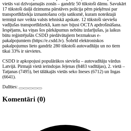
vietās vai dzīvojamajās zonās – gandrīz 50 tūkstoši dāmu. Savukārt
17 tūkstoši daiļā dzimuma pārstāves policija pērn pieķērusi par
transportlīdzekļa izmantošanu ceļu satiksmē, kuram noteiktajā
termiņā nav veikta valsts tehniskā apskate. 12 tūkstoši sieviešu
vadījušas transportlīdzekli, kam nav bijusi OCTA apdrošināšana.
Iespējams, ka viņas šos pārkāpumus nebūtu izdarījušas, ja laikus
būtu reģistrējušās CSDD piedāvātajiem bezmaksas e-
pakalpojumiem (https://e.csdd.lv). Šobrīd elektroniskos
pakalpojumus lieto gandrīz 280 tūkstoši autovadītāju un no tiem
tikai 33% ir sievietes.
CSDD ir apkopojusi populārākos sieviešu – autovadītāju vārdus
Latvijā. Pirmajā vietā ierindojas Jeļenas (8483 vadītājas), 2. vietā –
Tatjanas (7495), bet tālākajās vietās seko Ineses (6712) un Ingas
(6641).
Dalīties:
Komentāri (0)