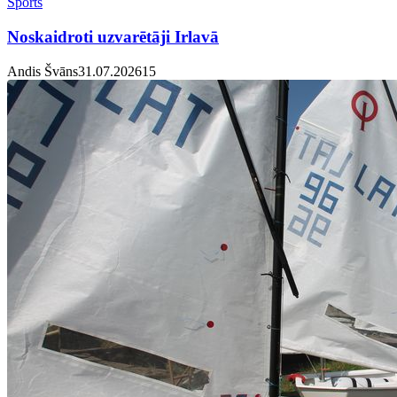
Sports
Noskaidroti uzvarētāji Irlavā
Andis Švāns
31.07.2026
1
5