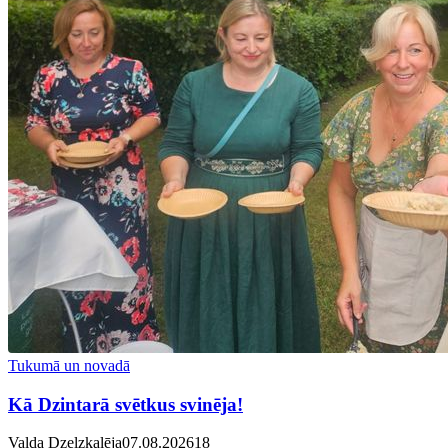
Tukumā un novadā
Kā Dzintarā svētkus svinēja!
Valda Dzelzkalēja
07.08.2026
1
8