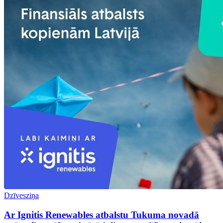
Dzīvesziņa
Ar Ignitis Renewables atbalstu Tukuma novadā