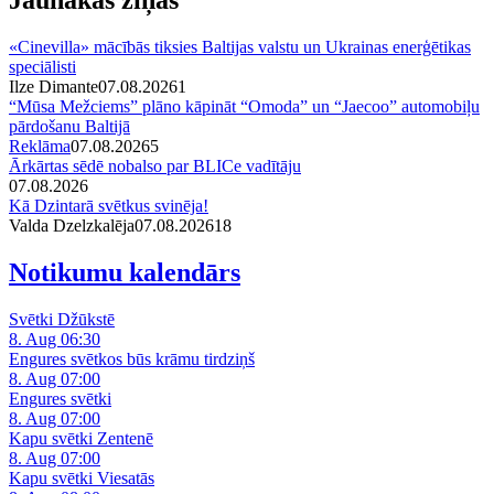
«Cinevilla» mācībās tiksies Baltijas valstu un Ukrainas enerģētikas
speciālisti
Ilze Dimante
07.08.2026
1
“Mūsa Mežciems” plāno kāpināt “Omoda” un “Jaecoo” automobiļu
pārdošanu Baltijā
Reklāma
07.08.2026
5
Ārkārtas sēdē nobalso par BLICe vadītāju
07.08.2026
Kā Dzintarā svētkus svinēja!
Valda Dzelzkalēja
07.08.2026
1
8
Notikumu kalendārs
Svētki Džūkstē
8. Aug 06:30
Engures svētkos būs krāmu tirdziņš
8. Aug 07:00
Engures svētki
8. Aug 07:00
Kapu svētki Zentenē
8. Aug 07:00
Kapu svētki Viesatās