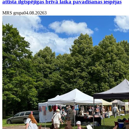
attīsta ilgtspējīgas brīvā laika pavadīšanas iespējas
MRS grupa
04.08.2026
3