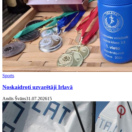
Sports
Noskaidroti uzvarētāji Irlavā
Andis Švāns
31.07.2026
1
5