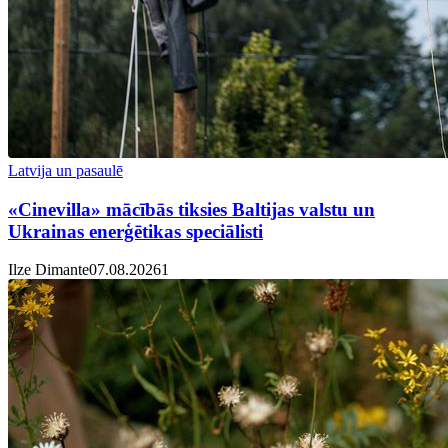
Latvija un pasaulē
«Cinevilla» mācībās tiksies Baltijas valstu un
Ukrainas enerģētikas speciālisti
Ilze Dimante
07.08.2026
1