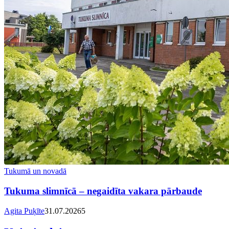
Tukumā un novadā
Tukuma slimnīcā – negaidīta vakara pārbaude
Agita Puķīte
31.07.2026
5