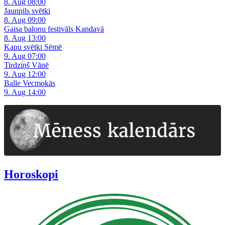
8. Aug 08:00
Jaunpils svētki
8. Aug 09:00
Gaisa balonu festivāls Kandavā
8. Aug 13:00
Kapu svētki Sēmē
9. Aug 07:00
Tirdziņš Vānē
9. Aug 12:00
Balle Vecmokās
9. Aug 14:00
Horoskopi