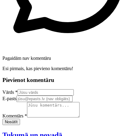
Pagaidām nav komentāru
Esi pirmais, kas pievieno komentāru!
Pievienot komentāru
Confirm your email address
Vārds *
E-pasts
Komentārs *
Nosūtīt
Tukumā un novadā