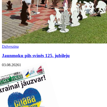
Dzīvesziņa
Jaunmoku pils svinēs 125. jubileju
03.08.2026
1