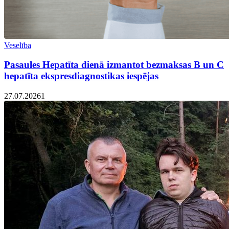
Veselība
Pasaules Hepatīta dienā izmantot bezmaksas B un C
hepatīta ekspresdiagnostikas iespējas
27.07.2026
1