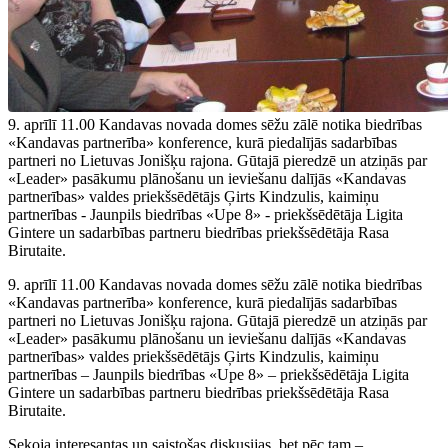
9. aprīlī 11.00 Kandavas novada domes sēžu zālē notika biedrības
«Kandavas partnerība» konference, kurā piedalījās sadarbības
partneri no Lietuvas Jonišķu rajona. Gūtajā pieredzē un atziņās par
«Leader» pasākumu plānošanu un ieviešanu dalījās «Kandavas
partnerības» valdes priekšsēdētājs Ģirts Kindzulis, kaimiņu
partnerības - Jaunpils biedrības «Upe 8» - priekšsēdētāja Ligita
Gintere un sadarbības partneru biedrības priekšsēdētāja Rasa
Birutaite.
9. aprīlī 11.00 Kandavas novada domes sēžu zālē notika biedrības
«Kandavas partnerība» konference, kurā piedalījās sadarbības
partneri no Lietuvas Jonišķu rajona. Gūtajā pieredzē un atziņās par
«Leader» pasākumu plānošanu un ieviešanu dalījās «Kandavas
partnerības» valdes priekšsēdētājs Ģirts Kindzulis, kaimiņu
partnerības – Jaunpils biedrības «Upe 8» – priekšsēdētāja Ligita
Gintere un sadarbības partneru biedrības priekšsēdētāja Rasa
Birutaite.
Sekoja interesantas un saistošas diskusijas, bet pēc tam –