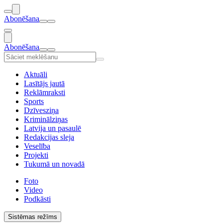
Abonēšana
Abonēšana
Aktuāli
Lasītājs jautā
Reklāmraksti
Sports
Dzīvesziņa
Kriminālziņas
Latvija un pasaulē
Redakcijas sleja
Veselība
Projekti
Tukumā un novadā
Foto
Video
Podkāsti
Sistēmas režīms