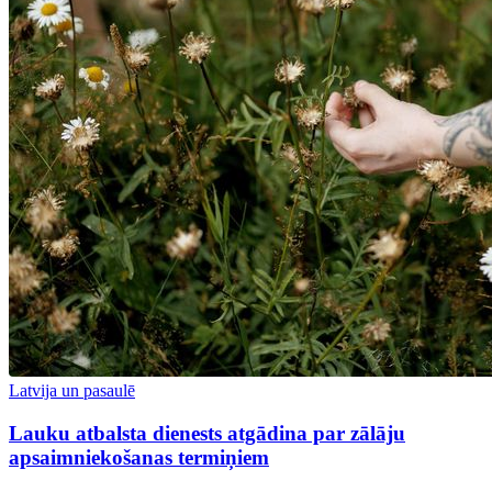
Latvija un pasaulē
Lauku atbalsta dienests atgādina par zālāju
apsaimniekošanas termiņiem