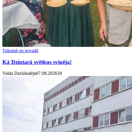
Tukumā un novadā
Kā Dzintarā svētkus svinēja!
Valda Dzelzkalēja
07.08.2026
1
8