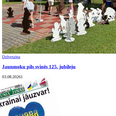
Dzīvesziņa
Jaunmoku pils svinēs 125. jubileju
03.08.2026
1