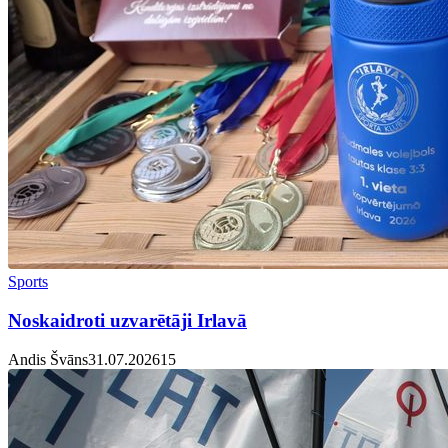
Sports
Noskaidroti uzvarētāji Irlavā
Andis Švāns
31.07.2026
1
5