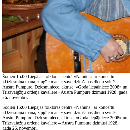
Šodien 15:00 Liepājas folkloras centrā «Namīns» ar koncertu
«Dziesmiņa mana, ziņģīte mana» savu dzimšanas dienu svinēs
Austra Pumpure. Dziesminiece, aktrise, «Goda liepājniece 2008» un
Trīszvaigžņu ordeņa kavaliere - Austra Pumpure dzimusi 1928. gada
26. novembrī.
Šodien 15:00 Liepājas folkloras centrā «Namīns» ar koncertu
«Dziesmiņa mana, ziņģīte mana» savu dzimšanas dienu svinēs
Austra Pumpure. Dziesminiece, aktrise, «Goda liepājniece 2008» un
Trīszvaigžņu ordeņa kavaliere – Austra Pumpure dzimusi 1928.
gada 26. novembrī.