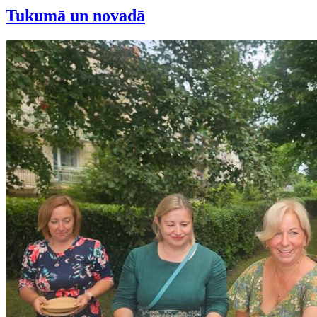
Tukumā un novadā