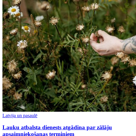
Latvija un pasaulē
Lauku atbalsta dienests atgādina par zālāju
apsaimniekošanas termiņiem