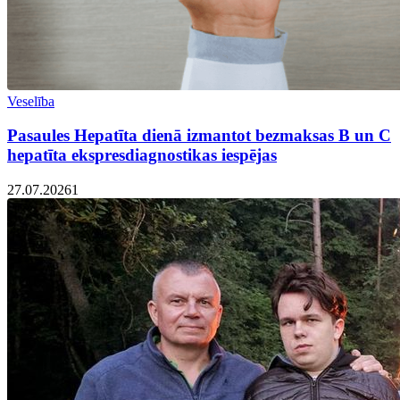
Veselība
Pasaules Hepatīta dienā izmantot bezmaksas B un C
hepatīta ekspresdiagnostikas iespējas
27.07.2026
1