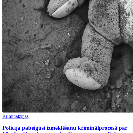
Kriminālziņas
Policija pabeigusi izmeklēšanu kriminālprocesā par