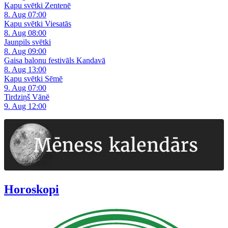
Kapu svētki Zentenē
8. Aug 07:00
Kapu svētki Viesatās
8. Aug 08:00
Jaunpils svētki
8. Aug 09:00
Gaisa balonu festivāls Kandavā
8. Aug 13:00
Kapu svētki Sēmē
9. Aug 07:00
Tirdziņš Vānē
9. Aug 12:00
Horoskopi