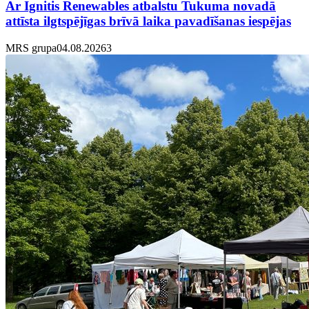
Ar Ignitis Renewables atbalstu Tukuma novadā
attīsta ilgtspējīgas brīvā laika pavadīšanas iespējas
MRS grupa
04.08.2026
3