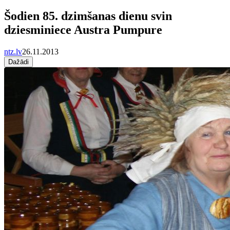
Šodien 85. dzimšanas dienu svin
dziesminiece Austra Pumpure
ntz.lv
26.11.2013
Dažādi