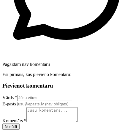
Pagaidām nav komentāru
Esi pirmais, kas pievieno komentāru!
Pievienot komentāru
Confirm your email address
Vārds *
E-pasts
Komentārs *
Nosūtīt