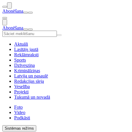
Abonēšana
Abonēšana
Aktuāli
Lasītājs jautā
Reklāmraksti
Sports
Dzīvesziņa
Kriminālziņas
Latvija un pasaulē
Redakcijas sleja
Veselība
Projekti
Tukumā un novadā
Foto
Video
Podkāsti
Sistēmas režīms