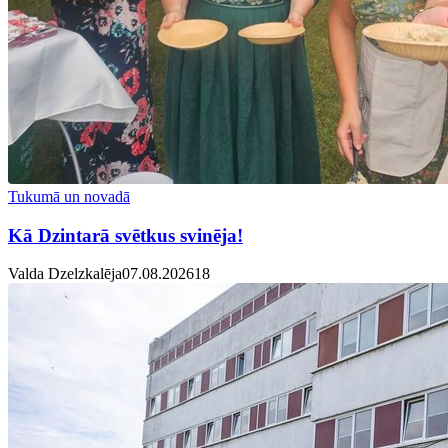
Tukumā un novadā
Kā Dzintarā svētkus svinēja!
Valda Dzelzkalēja
07.08.2026
1
8