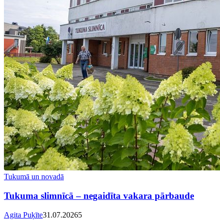
Tukumā un novadā
Tukuma slimnīcā – negaidīta vakara pārbaude
Agita Puķīte
31.07.2026
5