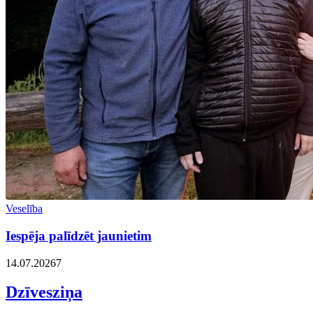
Veselība
Iespēja palīdzēt jaunietim
14.07.2026
7
Dzīvesziņa