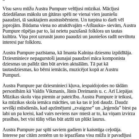
Visu savu mūžu Austra Pumpure veltījusi mūzikai. Mācījusi
dziedāšanas mākslu un ģitāras spēli ne vienai vien jauniešu
paaudzei, tā sauktajiem austrasbērniem. Un turpina to darīt vēl
joprojām. Būdama viena no atraktīvajām «Atštauku» sievām, Austra
Pumpure rūpējas par to, lai neietu pazušanā folklora un tautas
kultūra. Viņa prot uzrunāt jauno paaudzi un jauniešos radīt neviltotu
interesi par folkloru.
Austra Pumpure pazīstama, kā Imanta Kalniņa dziesmu izpildītāja.
Dziesminiece nepagurstoši jaunajai paaudzei māca komponista
dziesmas un palīdz tām būt arvien aktuālām. Tā pat kā
tautasdziesmas, ko bērni iemācās, muzicējot kopā ar Austru
Pumpuri.
Austra Pumpure par dziesminieci kļuva, iespaidojoties no tādām
personībām kā Valdis Vikmanis, Jānis Dreimanis u. c. Arī Liepājas
Mūzikas skolu viņa piemin ar pateicību. Austra Pumpure ir teikusi,
ka mūzikas skola iemāca mācīties, un ka tas ir ļoti daudz. Daudz
sevišķi mūsdienās, kad apzīmējumi „zvaigzne” un „leģenda” birst pa
labi un pa kreisi, kad vairs neviens nav mierā ar to, ka viņam izvirza
prasības, bet visi tūliņ vēlas būt atzīti un plūkt laurus.
Austra Pumpure par spīti saviem gadiem ir kaismīga ceļotāja.
Interese par citām zemēm un to iepazīšana visu mūžu ir pavadījusi