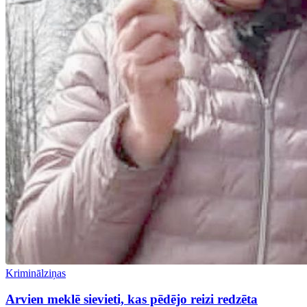
Kriminālziņas
Arvien meklē sievieti, kas pēdējo reizi redzēta