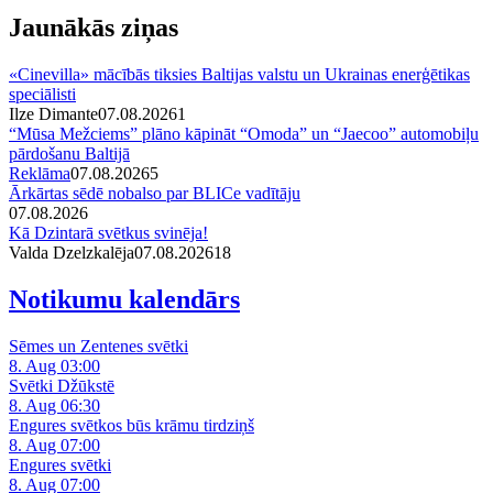
Jaunākās ziņas
«Cinevilla» mācībās tiksies Baltijas valstu un Ukrainas enerģētikas
speciālisti
Ilze Dimante
07.08.2026
1
“Mūsa Mežciems” plāno kāpināt “Omoda” un “Jaecoo” automobiļu
pārdošanu Baltijā
Reklāma
07.08.2026
5
Ārkārtas sēdē nobalso par BLICe vadītāju
07.08.2026
Kā Dzintarā svētkus svinēja!
Valda Dzelzkalēja
07.08.2026
1
8
Notikumu kalendārs
Sēmes un Zentenes svētki
8. Aug 03:00
Svētki Džūkstē
8. Aug 06:30
Engures svētkos būs krāmu tirdziņš
8. Aug 07:00
Engures svētki
8. Aug 07:00