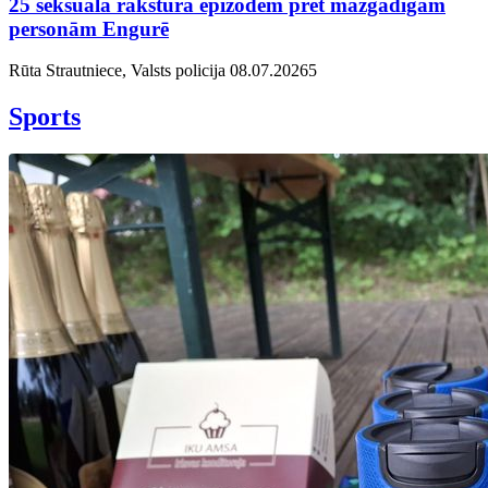
25 seksuāla rakstura epizodēm pret mazgadīgām
personām Engurē
Rūta Strautniece, Valsts policija
08.07.2026
5
Sports