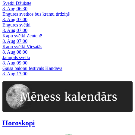
Svētki Džūkstē
8. Aug 06:30
Engures svētkos būs krāmu tirdziņš
8. Aug 07:00
Engures svētki
8. Aug 07:00
Kapu svētki Zentenē
8. Aug 07:00
Kapu svētki Viesatās
8. Aug 08:00
Jaunpils svētki
8. Aug 09:00
Gaisa balonu festivāls Kandavā
8. Aug 13:00
Horoskopi