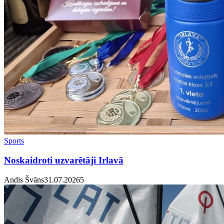
Sports
Noskaidroti uzvarētāji Irlavā
Andis Švāns
31.07.2026
5