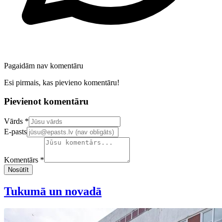
Pagaidām nav komentāru
Esi pirmais, kas pievieno komentāru!
Pievienot komentāru
Confirm your email address
Vārds *
E-pasts
Komentārs *
Nosūtīt
Tukumā un novadā