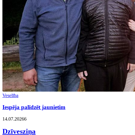
Veselība
Iespēja palīdzēt jaunietim
14.07.2026
6
Dzīvesziņa