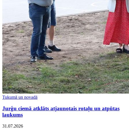
Tukumā un novadā
Jurģu ciemā atklāts atjaunotais rotaļu un atpūtas
laukums
31.07.2026