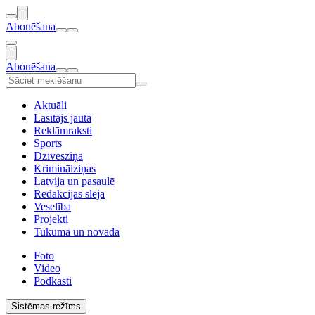
Abonēšana
Abonēšana
Aktuāli
Lasītājs jautā
Reklāmraksti
Sports
Dzīvesziņa
Kriminālziņas
Latvija un pasaulē
Redakcijas sleja
Veselība
Projekti
Tukumā un novadā
Foto
Video
Podkāsti
Sistēmas režīms