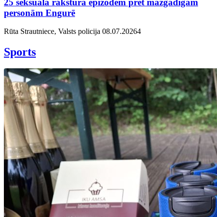
25 seksuāla rakstura epizodēm pret mazgadīgām
personām Engurē
Rūta Strautniece, Valsts policija
08.07.2026
4
Sports