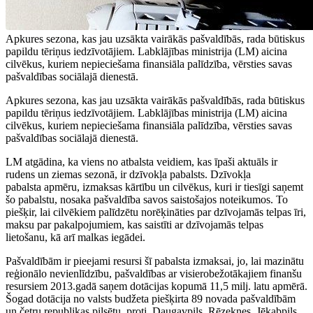
Apkures sezona, kas jau uzsākta vairākās pašvaldībās, rada būtiskus
papildu tēriņus iedzīvotājiem. Labklājības ministrija (LM) aicina
cilvēkus, kuriem nepieciešama finansiāla palīdzība, vērsties savas
pašvaldības sociālajā dienestā.
Apkures sezona, kas jau uzsākta vairākās pašvaldībās, rada būtiskus
papildu tēriņus iedzīvotājiem. Labklājības ministrija (LM) aicina
cilvēkus, kuriem nepieciešama finansiāla palīdzība, vērsties savas
pašvaldības sociālajā dienestā.
LM atgādina, ka viens no atbalsta veidiem, kas īpaši aktuāls ir
rudens un ziemas sezonā, ir dzīvokļa pabalsts. Dzīvokļa
pabalsta apmēru, izmaksas kārtību un cilvēkus, kuri ir tiesīgi saņemt
šo pabalstu, nosaka pašvaldība savos saistošajos noteikumos. To
piešķir, lai cilvēkiem palīdzētu norēķināties par dzīvojamās telpas īri,
maksu par pakalpojumiem, kas saistīti ar dzīvojamās telpas
lietošanu, kā arī malkas iegādei.
Pašvaldībām ir pieejami resursi šī pabalsta izmaksai, jo, lai mazinātu
reģionālo nevienlīdzību, pašvaldības ar visierobežotākajiem finanšu
resursiem 2013.gadā saņem dotācijas kopumā 11,5 milj. latu apmērā.
Šogad dotācija no valsts budžeta piešķirta 89 novada pašvaldībām
un četru republikas pilsētu, proti, Daugavpils, Rēzeknes, Jēkabpils