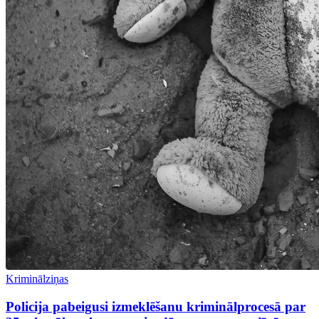
Kriminālziņas
Policija pabeigusi izmeklēšanu kriminālprocesā par