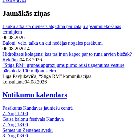
Lasīt e-avīzi
Jaunākās ziņas
Lauku atbalsta dienests atgādina par zālāju apsaimniekošanas
termiņiem
06.08.2026
Baloni, velo, talka un citi nedēļas nogales pasākumi
06.08.2026
14
Hidrolizēts kolagēns: kas tas ir un kāpēc par to runā arvien biežāk?
Reklāma
04.08.2026
“Stiga RM” grupas apgrozījums pirmo reizi uzņēmuma vēsturē
pārsniedz 100 miljonus eiro
Līga Pavļukeviča, “Stiga RM” komunikācijas
konsultante
04.08.2026
Notikumu kalendārs
Pasākums Kandavas jauniešu centrā
7. Aug 12:00
Gaisa balonu festivāls Kandavā
7. Aug 18:00
Sēmes un Zentenes svētki
8. Aug 03:00