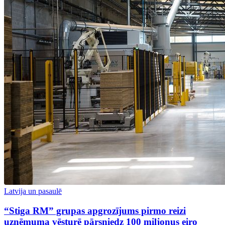
Latvija un pasaulē
“Stiga RM” grupas apgrozījums pirmo reizi
uzņēmuma vēsturē pārsniedz 100 miljonus eiro