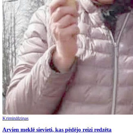
Kriminālziņas
Arvien meklē sievieti, kas pēdējo reizi redzēta