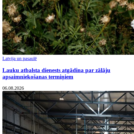
Latvija un pasaulē
Lauku atbalsta dienests atgādina par zālāju
apsaimniekošanas termiņiem
06.08.2026