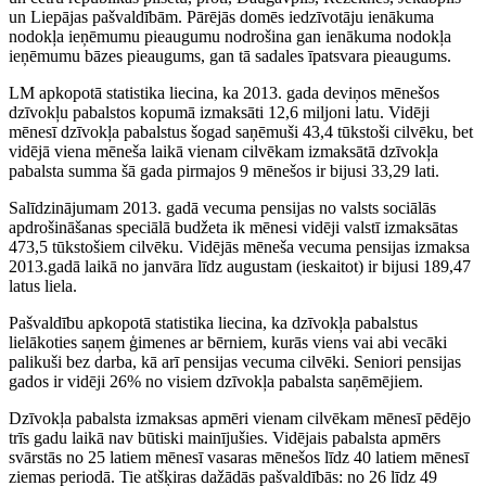
un Liepājas pašvaldībām. Pārējās domēs iedzīvotāju ienākuma
nodokļa ieņēmumu pieaugumu nodrošina gan ienākuma nodokļa
ieņēmumu bāzes pieaugums, gan tā sadales īpatsvara pieaugums.
LM apkopotā statistika liecina, ka 2013. gada deviņos mēnešos
dzīvokļu pabalstos kopumā izmaksāti 12,6 miljoni latu. Vidēji
mēnesī dzīvokļa pabalstus šogad saņēmuši 43,4 tūkstoši cilvēku, bet
vidējā viena mēneša laikā vienam cilvēkam izmaksātā dzīvokļa
pabalsta summa šā gada pirmajos 9 mēnešos ir bijusi 33,29 lati.
Salīdzinājumam 2013. gadā vecuma pensijas no valsts sociālās
apdrošināšanas speciālā budžeta ik mēnesi vidēji valstī izmaksātas
473,5 tūkstošiem cilvēku. Vidējās mēneša vecuma pensijas izmaksa
2013.gadā laikā no janvāra līdz augustam (ieskaitot) ir bijusi 189,47
latus liela.
Pašvaldību apkopotā statistika liecina, ka dzīvokļa pabalstus
lielākoties saņem ģimenes ar bērniem, kurās viens vai abi vecāki
palikuši bez darba, kā arī pensijas vecuma cilvēki. Seniori pensijas
gados ir vidēji 26% no visiem dzīvokļa pabalsta saņēmējiem.
Dzīvokļa pabalsta izmaksas apmēri vienam cilvēkam mēnesī pēdējo
trīs gadu laikā nav būtiski mainījušies. Vidējais pabalsta apmērs
svārstās no 25 latiem mēnesī vasaras mēnešos līdz 40 latiem mēnesī
ziemas periodā. Tie atšķiras dažādās pašvaldībās: no 26 līdz 49