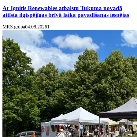
Ar Ignitis Renewables atbalstu Tukuma novadā
attīsta ilgtspējīgas brīvā laika pavadīšanas iespējas
MRS grupa
04.08.2026
1