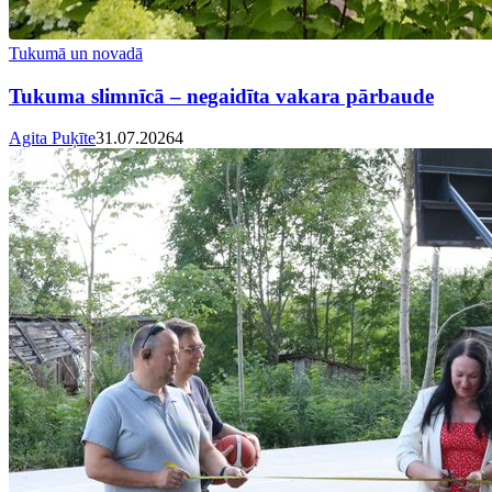
Tukumā un novadā
Tukuma slimnīcā – negaidīta vakara pārbaude
Agita Puķīte
31.07.2026
4