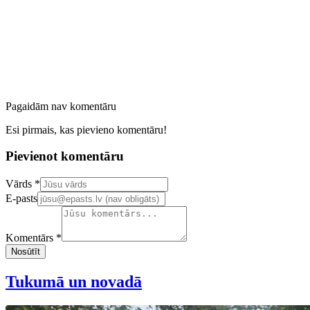
Pagaidām nav komentāru
Esi pirmais, kas pievieno komentāru!
Pievienot komentāru
Confirm your email address
Vārds *
E-pasts
Komentārs *
Nosūtīt
Tukumā un novadā