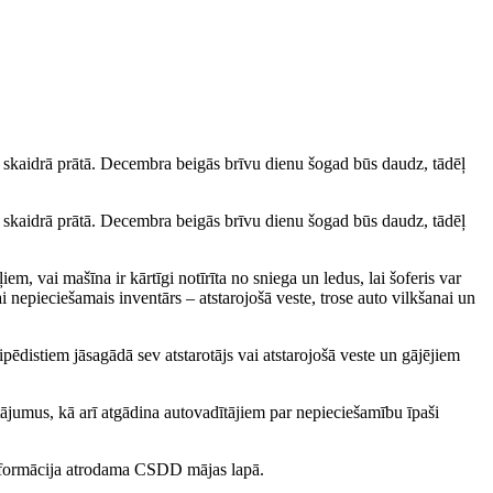
ikai skaidrā prātā. Decembra beigās brīvu dienu šogad būs daudz, tādēļ
ikai skaidrā prātā. Decembra beigās brīvu dienu šogad būs daudz, tādēļ
em, vai mašīna ir kārtīgi notīrīta no sniega un ledus, lai šoferis var
i nepieciešamais inventārs – atstarojošā veste, trose auto vilkšanai un
ēdistiem jāsagādā sev atstarotājs vai atstarojošā veste un gājējiem
tājumus, kā arī atgādina autovadītājiem par nepieciešamību īpaši
ī informācija atrodama CSDD mājas lapā.