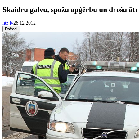
Skaidru galvu, spožu apģērbu un drošu ātr
ntz.lv
26.12.2012
Dažādi