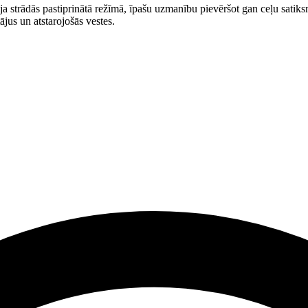
ija strādās pastiprinātā režīmā, īpašu uzmanību pievēršot gan ceļu satiks
jus un atstarojošās vestes.