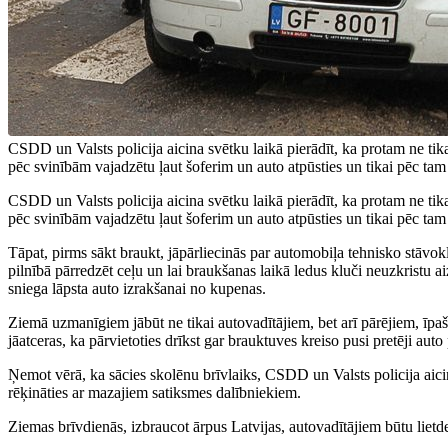
CSDD un Valsts policija aicina svētku laikā pierādīt, ka protam ne tika
pēc svinībām vajadzētu ļaut šoferim un auto atpūsties un tikai pēc tam 
CSDD un Valsts policija aicina svētku laikā pierādīt, ka protam ne tika
pēc svinībām vajadzētu ļaut šoferim un auto atpūsties un tikai pēc tam 
Tāpat, pirms sākt braukt, jāpārliecinās par automobiļa tehnisko stāvokli 
pilnībā pārredzēt ceļu un lai braukšanas laikā ledus kluči neuzkristu a
sniega lāpsta auto izrakšanai no kupenas.
Ziemā uzmanīgiem jābūt ne tikai autovadītājiem, bet arī pārējiem, īpaš
jāatceras, ka pārvietoties drīkst gar brauktuves kreiso pusi pretēji auto
Ņemot vērā, ka sācies skolēnu brīvlaiks, CSDD un Valsts policija aici
rēķināties ar mazajiem satiksmes dalībniekiem.
Ziemas brīvdienās, izbraucot ārpus Latvijas, autovadītājiem būtu lietd