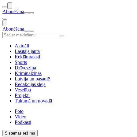
Abonēšana
Abonēšana
Aktuāli
Lasītājs jautā
Reklāmraksti
Sports
Dzīvesziņa
Kriminālziņas
Latvija un pasaulē
Redakcijas sleja
Veselība
Projekti
Tukumā un novadā
Foto
Video
Podkāsti
Sistēmas režīms