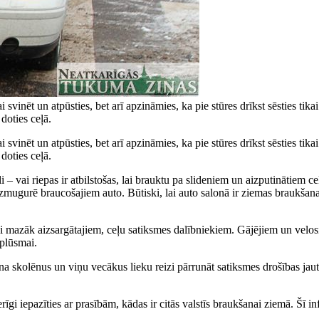
i svinēt un atpūsties, bet arī apzināmies, ka pie stūres drīkst sēsties t
doties ceļā.
i svinēt un atpūsties, bet arī apzināmies, ka pie stūres drīkst sēsties t
doties ceļā.
– vai riepas ir atbilstošas, lai brauktu pa slideniem un aizputinātiem ceļi
izmugurē braucošajiem auto. Būtiski, lai auto salonā ir ziemas braukšana
i mazāk aizsargātajiem, ceļu satiksmes dalībniekiem. Gājējiem un velosip
 plūsmai.
na skolēnus un viņu vecākus lieku reizi pārrunāt satiksmes drošības jau
erīgi iepazīties ar prasībām, kādas ir citās valstīs braukšanai ziemā. Š