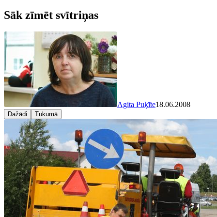
Sāk zīmēt svītriņas
Agita Puķīte
18.06.2008
Dažādi
Tukumā