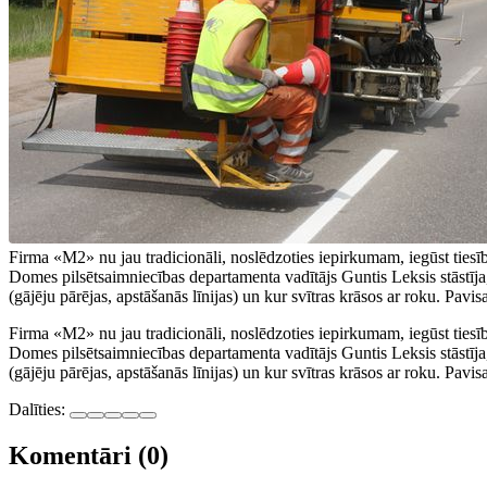
Firma «M2» nu jau tradicionāli, noslēdzoties iepirkumam, iegūst tiesī
Domes pilsētsaimniecības departamenta vadītājs Guntis Leksis stāstīja, 
(gājēju pārējas, apstāšanās līnijas) un kur svītras krāsos ar roku. Pa
Firma «M2» nu jau tradicionāli, noslēdzoties iepirkumam, iegūst ties
Domes pilsētsaimniecības departamenta vadītājs Guntis Leksis stāstīja, 
(gājēju pārējas, apstāšanās līnijas) un kur svītras krāsos ar roku. Pa
Dalīties:
Komentāri (0)