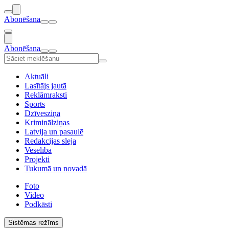
Abonēšana
Abonēšana
Aktuāli
Lasītājs jautā
Reklāmraksti
Sports
Dzīvesziņa
Kriminālziņas
Latvija un pasaulē
Redakcijas sleja
Veselība
Projekti
Tukumā un novadā
Foto
Video
Podkāsti
Sistēmas režīms