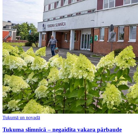
Tukumā un novadā
Tukuma slimnīcā – negaidīta vakara pārbaude