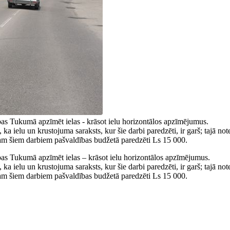
bas Tukumā apzīmēt ielas - krāsot ielu horizontālos apzīmējumus.
ka ielu un krustojuma saraksts, kur šie darbi paredzēti, ir garš; tajā no
visam šiem darbiem pašvaldības budžetā paredzēti Ls 15 000.
ības Tukumā apzīmēt ielas – krāsot ielu horizontālos apzīmējumus.
ka ielu un krustojuma saraksts, kur šie darbi paredzēti, ir garš; tajā no
visam šiem darbiem pašvaldības budžetā paredzēti Ls 15 000.