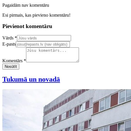
Pagaidām nav komentāru
Esi pirmais, kas pievieno komentāru!
Pievienot komentāru
Confirm your email address
Vārds *
E-pasts
Komentārs *
Nosūtīt
Tukumā un novadā