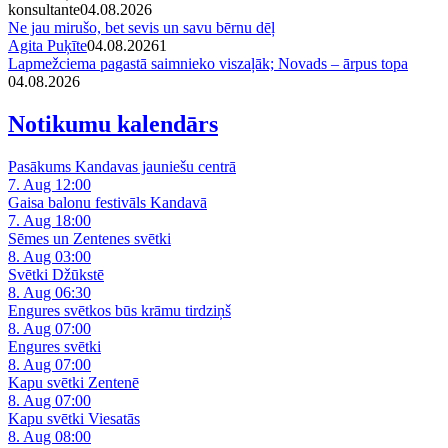
konsultante
04.08.2026
Ne jau mirušo, bet sevis un savu bērnu dēļ
Agita Puķīte
04.08.2026
1
Lapmežciema pagastā saimnieko viszaļāk; Novads – ārpus topa
04.08.2026
Notikumu kalendārs
Pasākums Kandavas jauniešu centrā
7. Aug 12:00
Gaisa balonu festivāls Kandavā
7. Aug 18:00
Sēmes un Zentenes svētki
8. Aug 03:00
Svētki Džūkstē
8. Aug 06:30
Engures svētkos būs krāmu tirdziņš
8. Aug 07:00
Engures svētki
8. Aug 07:00
Kapu svētki Zentenē
8. Aug 07:00
Kapu svētki Viesatās
8. Aug 08:00