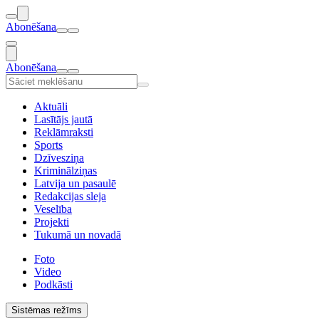
Abonēšana
Abonēšana
Aktuāli
Lasītājs jautā
Reklāmraksti
Sports
Dzīvesziņa
Kriminālziņas
Latvija un pasaulē
Redakcijas sleja
Veselība
Projekti
Tukumā un novadā
Foto
Video
Podkāsti
Sistēmas režīms