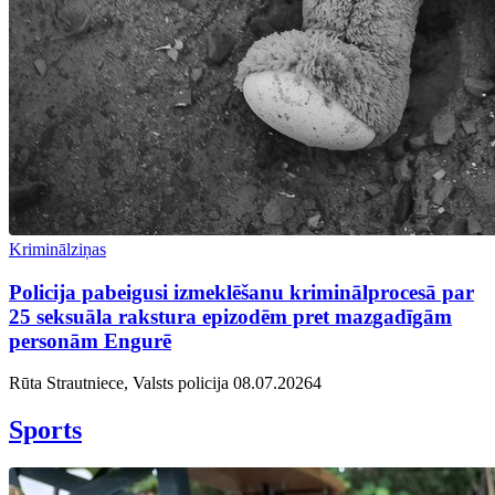
Kriminālziņas
Policija pabeigusi izmeklēšanu kriminālprocesā par
25 seksuāla rakstura epizodēm pret mazgadīgām
personām Engurē
Rūta Strautniece, Valsts policija
08.07.2026
4
Sports