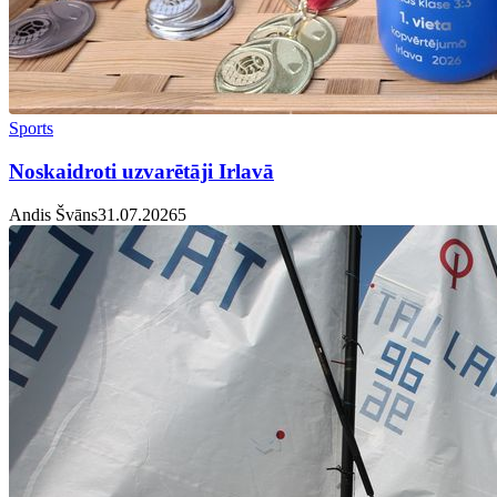
Sports
Noskaidroti uzvarētāji Irlavā
Andis Švāns
31.07.2026
5