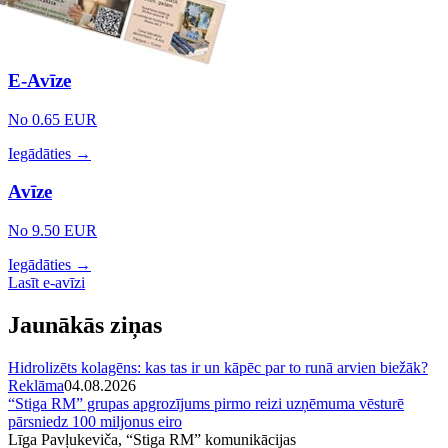
E-Avīze
No 0.65 EUR
Iegādāties →
Avīze
No 9.50 EUR
Iegādāties →
Lasīt e-avīzi
Jaunākās ziņas
Hidrolizēts kolagēns: kas tas ir un kāpēc par to runā arvien biežāk?
Reklāma
04.08.2026
“Stiga RM” grupas apgrozījums pirmo reizi uzņēmuma vēsturē
pārsniedz 100 miljonus eiro
Līga Pavļukeviča, “Stiga RM” komunikācijas