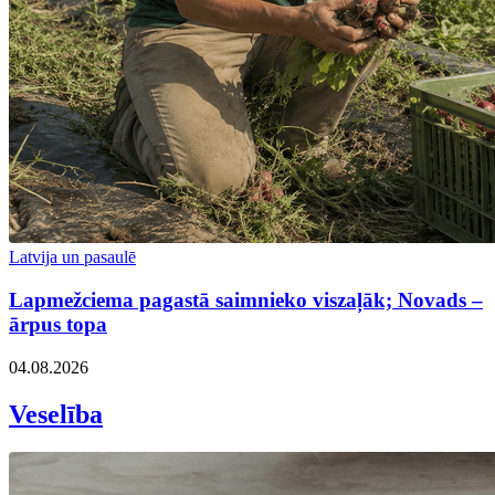
Latvija un pasaulē
Lapmežciema pagastā saimnieko viszaļāk; Novads –
ārpus topa
04.08.2026
Veselība