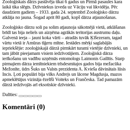
Zooloģiskais dārzs pastāvēja tikai 6 gadus un Pirmā pasaules kara
laikā tika slēgts. Dzīvniekus izveda uz Vāciju vai likvidēja. Pēc
daudziem gadiem – 1933. gada 24. septembrī Zooloģisko dārzu
atklāja no jauna. Šogad aprit 80 gadi, kopš dārza atjaunošanas.
Zooloģisko dārzu soli pa solim atjaunoja sākotnējā vietā, atklāšanas
brīdī tas bija neliels un aizņēma agrākās teritorijas austrumu daļu.
Galvenā ieeja – jauni koka vārti – atradās tuvāk Ķīšezeram, tagad
vārtu vietā ir Amūras tīģeru mītne. Iestādes mērķi saglabājās
iepriekšējie: zooloģiskajā dārzā pirmkārt turami vietējie dzīvnieki, un
tam jābūt pieejamam visiem iedzīvotājiem. Zooloģiskā dārza
ierīkošanu un vadību uzņēmās entomologs Laimonis Gailītis. Starp
pirmajiem dārza iemītniekiem trīsdesmitajos gados bija mežacūka
Mežonīte, ūdrs Šuks un Valsts prezidenta A. Kvieša dāvinātais lūsis
Incis. Ļoti populāri bija vilks Andrejs un lācene Magdusja, mazos
apmeklētājus vizināja ēzelīši Voiteks un Frančeska. Tad pamazām
dārzā iedzīvojās arī eksotiskie dzīvnieki.
Dalīties:
Komentāri (0)