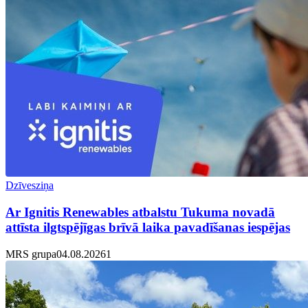
Dzīvesziņa
Ar Ignitis Renewables atbalstu Tukuma novadā
attīsta ilgtspējīgas brīvā laika pavadīšanas iespējas
MRS grupa
04.08.2026
1