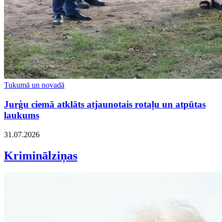
Tukumā un novadā
Jurģu ciemā atklāts atjaunotais rotaļu un atpūtas
laukums
31.07.2026
Kriminālziņas