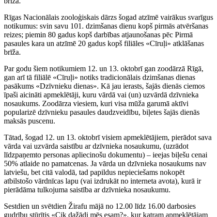
brīža.
Rīgas Nacionālais zooloģiskais dārzs šogad atzīmē vairākus svarīgus
notikumus: svin savu 101. dzimšanas dienu kopš pirmās atvēršanas
reizes; piemin 80 gadus kopš darbības atjaunošanas pēc Pirmā
pasaules kara un atzīmē 20 gadus kopš filiāles «Cīruļi» atklāšanas
brīža.
Par godu šiem notikumiem 12. un 13. oktobrī gan zoodārzā Rīgā,
gan arī tā filiālē «Cīruļi» notiks tradicionālais dzimšanas dienas
pasākums «Dzīvnieku dienas». Kā jau ierasts, šajās dienās ciemos
īpaši aicināti apmeklētāji, kuru vārdā vai (un) uzvārdā dzīvnieka
nosaukums. Zoodārza viesiem, kuri visa mūža garumā aktīvi
popularizē dzīvnieku pasaules daudzveidību, biļetes šajās dienās
maksās puscenu.
Tātad, šogad 12. un 13. oktobrī visiem apmeklētājiem, pierādot sava
vārda vai uzvārda saistību ar dzīvnieka nosaukumu, (uzrādot
līdzpaņemto personas apliecinošu dokumentu) – ieejas biļešu cenai
50% atlaide no pamatcenas. Ja vārda un dzīvnieka nosaukums nav
latviešu, bet citā valodā, tad papildus nepieciešams nokopēt
atbilstošo vārdnīcas lapu (vai izdrukāt no interneta avota), kurā ir
pierādāma tulkojuma saistība ar dzīvnieka nosaukumu.
Sestdien un svētdien Žirafu mājā no 12.00 līdz 16.00 darbosies
gudrību stūrītis «Cik dažādi mēs esam?», kur katram apmeklētājam