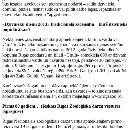
būs iespēja izvēlēties sev piemērotu nodarbi – salikt dzīvnieku
domino, puzles, risināt sudoku vai pildīt darba lapas, iepazīties ar
dzīvnieku dažādu veidu “apģērbiem”.
«Dzīvnieku dienu 2013» tradicionāla sacensība – kurš dzīvnieks
populārākais?
Neklātienes „sacensības” starp apmeklētājiem, kuru uzvārdā vai
vārdā ir dzīvnieku nosaukums, zoodārza dzimšanas dienas svinību
laikā norisinās jau vairākus gadus. 2012. gada Dzīvnieku dienās
kopumā Rīgas zoodārzu un filiāli «Cīruļi» apmeklēja 890 ar dzīvām
radībām saistītu vārdu un uzvārdu nēsātāji, pārstāvot 30 zīdītājus, 47
putnu, 9 kukaiņu, 11 zivju un 1 rāpuļu sugu. Pērn pirmajā trijniekā
iekļuva dažādās valodās reģistrētie Brieži, Gaiļi, un Lāči. Ļoti aktīvi
bija arī Zaķi, Gulbji, Vanagi, kā arī Strazdi.
Kurš uzvarēs šogad un cik dārza apmeklētājiem ar dzīvnieku
nosaukumu saistīts būs gan vārds, gan uzvārds – to ziņosim īstajā
zoodārza dzimšanas dienā 14. oktobrī mājaslapā www.rigazoo.lv.
Pirms 80 gadiem… (Ieskats Rīgas Zooloģiskā dārza vēstures
lapaspusē)
Rīgas Nacionālais zooloģiskais dārzs vārtus apmeklētājiem pirmo
reizi vēra 1912. gada rudenī. Diemžēl jaunais, ar mīlestību lolotais