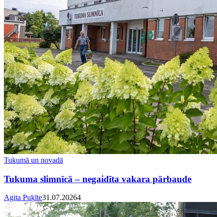
Tukumā un novadā
Tukuma slimnīcā – negaidīta vakara pārbaude
Agita Puķīte
31.07.2026
4