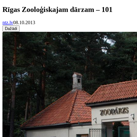
Rīgas Zooloģiskajam dārzam – 101
ntz.lv
08.10.2013
Dažādi