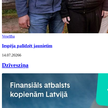
Veselība
Iespēja palīdzēt jaunietim
14.07.2026
6
Dzīvesziņa