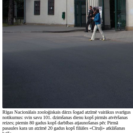
Rīgas Nacionālais zooloģiskais dārzs šogad atzīmē vairākus svarīgus
notikumus: svin savu 101. dzimšanas dienu kopš pirmās atvēršanas
reizes; piemin 80 gadus kopš darbības atjaunošanas pēc Pirmā
pasaules kara un atzīmē 20 gadus kopš filiāles «Cīruļi» atklāšanas