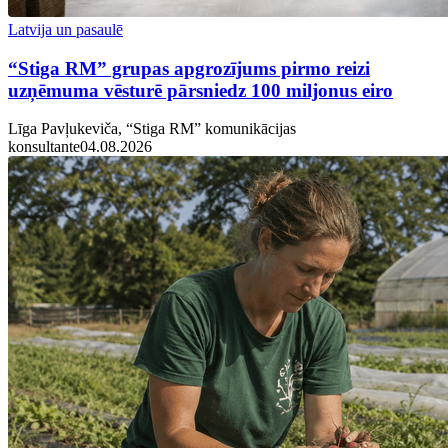
Latvija un pasaulē
“Stiga RM” grupas apgrozījums pirmo reizi
uzņēmuma vēsturē pārsniedz 100 miljonus eiro
Līga Pavļukeviča, “Stiga RM” komunikācijas
konsultante
04.08.2026