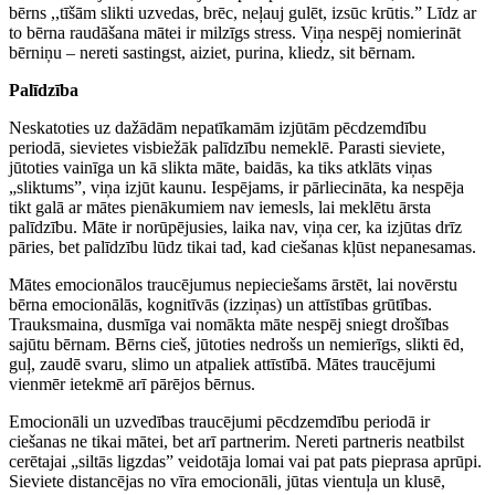
bērns ,,tīšām slikti uzvedas, brēc, neļauj gulēt, izsūc krūtis.” Līdz ar
to bērna raudāšana mātei ir milzīgs stress. Viņa nespēj nomierināt
bērniņu – nereti sastingst, aiziet, purina, kliedz, sit bērnam.
Palīdzība
Neskatoties uz dažādām nepatīkamām izjūtām pēcdzemdību
periodā, sievietes visbiežāk palīdzību nemeklē. Parasti sieviete,
jūtoties vainīga un kā slikta māte, baidās, ka tiks atklāts viņas
„sliktums”, viņa izjūt kaunu. Iespējams, ir pārliecināta, ka nespēja
tikt galā ar mātes pienākumiem nav iemesls, lai meklētu ārsta
palīdzību. Māte ir norūpējusies, laika nav, viņa cer, ka izjūtas drīz
pāries, bet palīdzību lūdz tikai tad, kad ciešanas kļūst nepanesamas.
Mātes emocionālos traucējumus nepieciešams ārstēt, lai novērstu
bērna emocionālās, kognitīvās (izziņas) un attīstības grūtības.
Trauksmaina, dusmīga vai nomākta māte nespēj sniegt drošības
sajūtu bērnam. Bērns cieš, jūtoties nedrošs un nemierīgs, slikti ēd,
guļ, zaudē svaru, slimo un atpaliek attīstībā. Mātes traucējumi
vienmēr ietekmē arī pārējos bērnus.
Emocionāli un uzvedības traucējumi pēcdzemdību periodā ir
ciešanas ne tikai mātei, bet arī partnerim. Nereti partneris neatbilst
cerētajai „siltās ligzdas” veidotāja lomai vai pat pats pieprasa aprūpi.
Sieviete distancējas no vīra emocionāli, jūtas vientuļa un klusē,