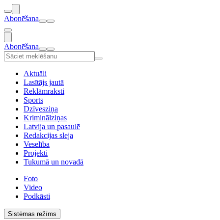
Abonēšana
Abonēšana
Aktuāli
Lasītājs jautā
Reklāmraksti
Sports
Dzīvesziņa
Kriminālziņas
Latvija un pasaulē
Redakcijas sleja
Veselība
Projekti
Tukumā un novadā
Foto
Video
Podkāsti
Sistēmas režīms