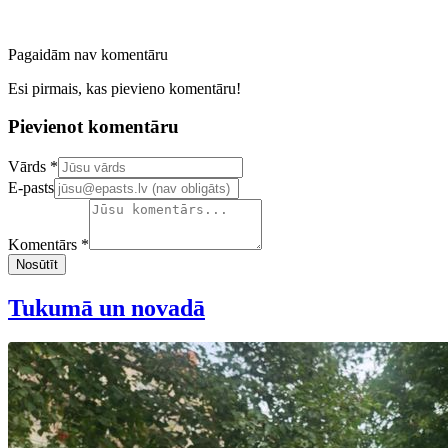
Pagaidām nav komentāru
Esi pirmais, kas pievieno komentāru!
Pievienot komentāru
Confirm your email address
Vārds *
E-pasts
Komentārs *
Nosūtīt
Tukumā un novadā