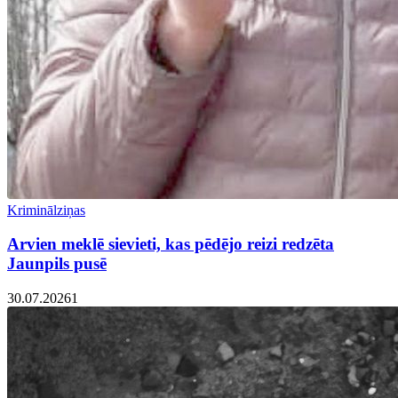
Kriminālziņas
Arvien meklē sievieti, kas pēdējo reizi redzēta
Jaunpils pusē
30.07.2026
1