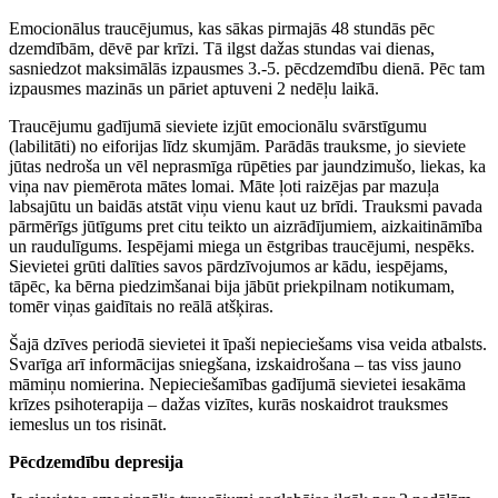
Emocionālus traucējumus, kas sākas pirmajās 48 stundās pēc
dzemdībām, dēvē par krīzi. Tā ilgst dažas stundas vai dienas,
sasniedzot maksimālās izpausmes 3.-5. pēcdzemdību dienā. Pēc tam
izpausmes mazinās un pāriet aptuveni 2 nedēļu laikā.
Traucējumu gadījumā sieviete izjūt emocionālu svārstīgumu
(labilitāti) no eiforijas līdz skumjām. Parādās trauksme, jo sieviete
jūtas nedroša un vēl neprasmīga rūpēties par jaundzimušo, liekas, ka
viņa nav piemērota mātes lomai. Māte ļoti raizējas par mazuļa
labsajūtu un baidās atstāt viņu vienu kaut uz brīdi. Trauksmi pavada
pārmērīgs jūtīgums pret citu teikto un aizrādījumiem, aizkaitināmība
un raudulīgums. Iespējami miega un ēstgribas traucējumi, nespēks.
Sievietei grūti dalīties savos pārdzīvojumos ar kādu, iespējams,
tāpēc, ka bērna piedzimšanai bija jābūt priekpilnam notikumam,
tomēr viņas gaidītais no reālā atšķiras.
Šajā dzīves periodā sievietei it īpaši nepieciešams visa veida atbalsts.
Svarīga arī informācijas sniegšana, izskaidrošana – tas viss jauno
māmiņu nomierina. Nepieciešamības gadījumā sievietei iesakāma
krīzes psihoterapija – dažas vizītes, kurās noskaidrot trauksmes
iemeslus un tos risināt.
Pēcdzemdību depresija