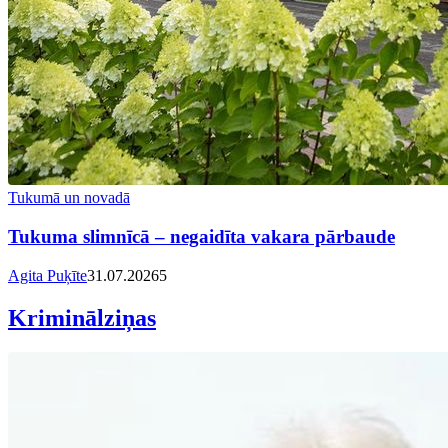
Tukumā un novadā
Tukuma slimnīcā – negaidīta vakara pārbaude
Agita Puķīte
31.07.2026
5
Kriminālziņas