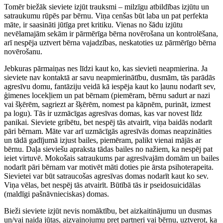
Tomēr biežāk sieviete izjūt trauksmi – milzīgu atbildības izjūtu un
satraukumu rūpēs par bērnu. Viņa cenšas būt laba un pat perfekta
māte, ir saasināti jūtīga pret kritiku. Vienas no šādu izjūtu
nevēlamajām sekām ir pārmērīga bērna novērošana un kontrolēšana,
arī nespēja uztvert bērna vajadzības, neskatoties uz pārmērīgo bērna
novērošanu.
Jebkuras pārmaiņas nes līdzi kaut ko, kas sievieti neapmierina. Ja
sieviete nav kontaktā ar savu neapmierinātību, dusmām, tās parādās
agresīvu domu, fantāziju veidā kā iespēja kaut ko ļaunu nodarīt sev,
ģimenes locekļiem un pat bērnam (piemēram, bērnu sadurt ar nazi
vai šķērēm, sagriezt ar šķērēm, nomest pa kāpnēm, purināt, izmest
pa logu). Tās ir uzmācīgas agresīvas domas, kas var novest līdz
panikai. Sieviete gribētu, bet nespēj tās atvairīt, viņa baidās nodarīt
pāri bērnam. Māte var arī uzmācīgās agresīvās domas neapzināties
un tādā gadījumā izjust bailes, piemēram, palikt vienai mājās ar
bērnu. Daļa sieviešu apraksta tādas bailes no nažiem, ka nespēj pat
ieiet virtuvē. Mokošais satraukums par agresīvajām domām un bailes
nodarīt pāri bērnam var motivēt māti doties pie ārsta psihoterapeita.
Sievietei var būt satraucošas agresīvas domas nodarīt kaut ko sev.
Viņa vēlas, bet nespēj tās atvairīt. Būtībā tās ir pseidosuicidālas
(maldīgi pašnāvnieciskas) domas.
Bieži sieviete izjūt nevis nomāktību, bet aizkaitinājumu un dusmas
un/vai naida jūtas, aizvainojumu pret partneri vai bērnu, uztverot, ka