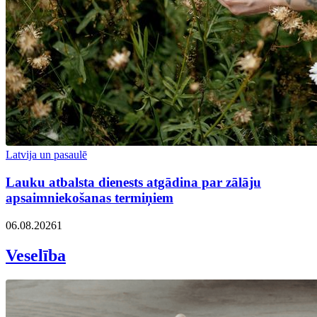
Latvija un pasaulē
Lauku atbalsta dienests atgādina par zālāju
apsaimniekošanas termiņiem
06.08.2026
1
Veselība