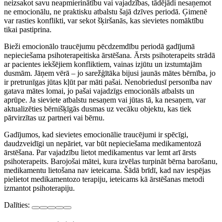
neizsakot savu neapmierinātību vai vajadzības, tādējādi nesaņemot
ne emocionālu, ne praktisku atbalstu šajā dzīves periodā. Ģimenē
var rasties konflikti, var sekot šķiršanās, kas sievietes nomāktību
tikai pastiprina.
Bieži emocionālo traucējumu pēcdzemdību periodā gadījumā
nepieciešama psihoterapeitiska ārstēšana. Ārsts psihoterapeits strādā
ar pacientes iekšējiem konfliktiem, vainas izjūtu un izstumtajām
dusmām. Jāņem vērā – jo sarežģītāka bijusi jaunās mātes bērnība, jo
ir pretrunīgas jūtas kļūt par māti pašai. Nenobriedusī personība nav
gatava mātes lomai, jo pašai vajadzīgs emocionāls atbalsts un
aprūpe. Ja sieviete atbalstu nesaņem vai jūtas tā, ka nesaņem, var
aktualizēties bērnišķīgās dusmas uz vecāku objektu, kas tiek
pārvirzītas uz partneri vai bērnu.
Gadījumos, kad sievietes emocionālie traucējumi ir spēcīgi,
daudzveidīgi un nepāriet, var būt nepieciešama medikamentozā
ārstēšana. Par vajadzību lietot medikamentus var lemt arī ārsts
psihoterapeits. Barojošai mātei, kura izvēlas turpināt bērna barošanu,
medikamentu lietošana nav ieteicama. Šādā brīdī, kad nav iespējas
pielietot medikamentozo terapiju, ieteicams kā ārstēšanas metodi
izmantot psihoterapiju.
Dalīties: