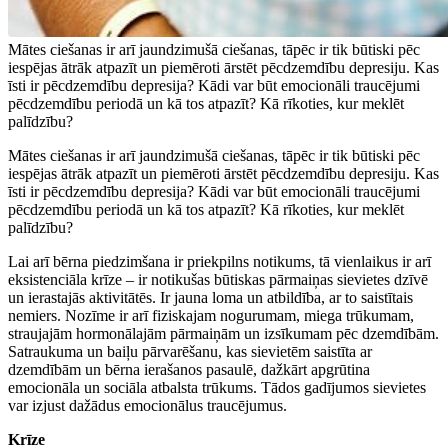
Mātes ciešanas ir arī jaundzimušā ciešanas, tāpēc ir tik būtiski pēc
iespējas ātrāk atpazīt un piemēroti ārstēt pēcdzemdību depresiju. Kas
īsti ir pēcdzemdību depresija? Kādi var būt emocionāli traucējumi
pēcdzemdību periodā un kā tos atpazīt? Kā rīkoties, kur meklēt
palīdzību?
Mātes ciešanas ir arī jaundzimušā ciešanas, tāpēc ir tik būtiski pēc
iespējas ātrāk atpazīt un piemēroti ārstēt pēcdzemdību depresiju. Kas
īsti ir pēcdzemdību depresija? Kādi var būt emocionāli traucējumi
pēcdzemdību periodā un kā tos atpazīt? Kā rīkoties, kur meklēt
palīdzību?
Lai arī bērna piedzimšana ir priekpilns notikums, tā vienlaikus ir arī
eksistenciāla krīze – ir notikušas būtiskas pārmaiņas sievietes dzīvē
un ierastajās aktivitātēs. Ir jauna loma un atbildība, ar to saistītais
nemiers. Nozīme ir arī fiziskajam nogurumam, miega trūkumam,
straujajām hormonālajām pārmaiņām un izsīkumam pēc dzemdībām.
Satraukuma un baiļu pārvarēšanu, kas sievietēm saistīta ar
dzemdībām un bērna ierašanos pasaulē, dažkārt apgrūtina
emocionāla un sociāla atbalsta trūkums. Tādos gadījumos sievietes
var izjust dažādus emocionālus traucējumus.
Krīze