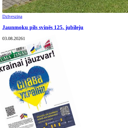
Dzīvesziņa
Jaunmoku pils svinēs 125. jubileju
03.08.2026
1