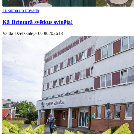
Tukumā un novadā
Kā Dzintarā svētkus svinēja!
Valda Dzelzkalēja
07.08.2026
1
8