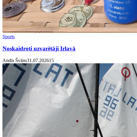
Sports
Noskaidroti uzvarētāji Irlavā
Andis Švāns
31.07.2026
1
5