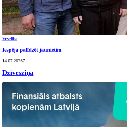
Veselība
Iespēja palīdzēt jaunietim
14.07.2026
7
Dzīvesziņa