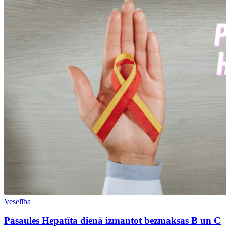
Veselība
Pasaules Hepatīta dienā izmantot bezmaksas B un C