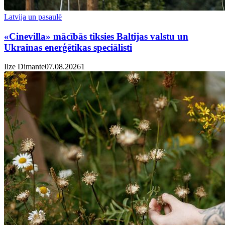
Latvija un pasaulē
«Cinevilla» mācībās tiksies Baltijas valstu un
Ukrainas enerģētikas speciālisti
Ilze Dimante
07.08.2026
1