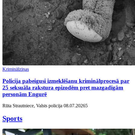
Kriminālziņas
Policija pabeigusi izmeklēšanu kriminālprocesā par
25 seksuāla rakstura epizodēm pret mazgadīgām
personām Engurē
Rūta Strautniece, Valsts policija
08.07.2026
5
Sports