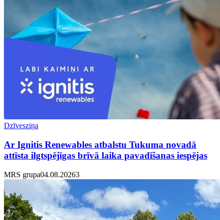
Dzīvesziņa
Ar Ignitis Renewables atbalstu Tukuma novadā
attīsta ilgtspējīgas brīvā laika pavadīšanas iespējas
MRS grupa
04.08.2026
3