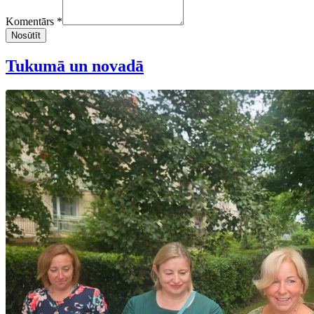
Komentārs *
Nosūtīt
Tukumā un novadā