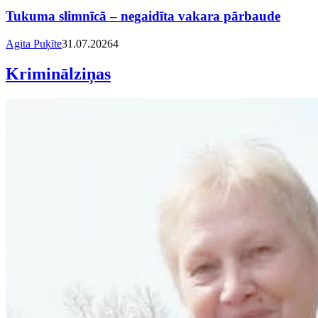
Tukuma slimnīcā – negaidīta vakara pārbaude
Agita Puķīte
31.07.2026
4
Kriminālziņas