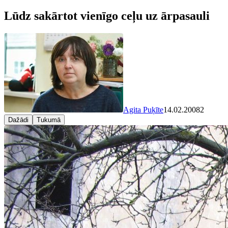
Lūdz sakārtot vienīgo ceļu uz ārpasauli
Agita Puķīte
14.02.2008
2
Dažādi
Tukumā