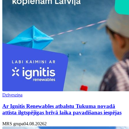
Dzīvesziņa
Ar Ignitis Renewables atbalstu Tukuma novadā
attīsta ilgtspējīgas brīvā laika pavadīšanas iespējas
MRS grupa
04.08.2026
2