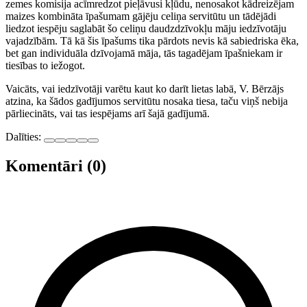
zemes komisija acīmredzot pieļāvusi kļūdu, nenosakot kādreizējam
maizes kombināta īpašumam gājēju celiņa servitūtu un tādējādi
liedzot iespēju saglabāt šo celiņu daudzdzīvokļu māju iedzīvotāju
vajadzībām. Tā kā šis īpašums tika pārdots nevis kā sabiedriska ēka,
bet gan individuāla dzīvojamā māja, tās tagadējam īpašniekam ir
tiesības to iežogot.
Vaicāts, vai iedzīvotāji varētu kaut ko darīt lietas labā, V. Bērzājs
atzina, ka šādos gadījumos servitūtu nosaka tiesa, taču viņš nebija
pārliecināts, vai tas iespējams arī šajā gadījumā.
Dalīties:
Komentāri (0)