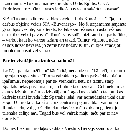
uzņēmuma «Tukuma nami» direktors Uldis Eglītis. Cik A.
Fridrihsonam zināms, trases ierīkošanas vietu sakārtos pavasarī.
SIA «Tukuma siltums» valdes loceklis Juris Kancāns stāstīja, ka
darbus objektā veicis SIA «Būvenergo». No šī uzņēmuma saņemta
garantijas vēstule, kurā teikts, ka labiekārtošanas un asfaltēšanas
darbi tiks veikti pavasarī. Tomēr viņš solīja aizbraukt un paskatīties,
– varbūt kaut ko varētu izdarīt arī tagad. Tomēr, viņaprāt, neko
daudz līdzēt nevarēs, jo zeme nav nožuvusi un, dubļos strādājot,
problēmu būšot vēl vairāk.
Par iedzīvotājiem aizmirsa padomāt
Lasītāja pauda nožēlu arī kādā citā, nedaudz senākā lietā, par kuru
joprojām sāpot sirds: "Pirms vairākiem gadiem pašvaldība, dalot
īpašumus, nepadomāja par tik vienkāršu lietu kā taciņu starp
Spartaka ielas privātmājām, lai būtu ērtāka iziešana Celtnieku ielas
daudzdzīvokļu māju iedzīvotājiem. Tagad uz asfaltēto taciņu, kas
kādreiz taisni izveda līdz Spartaka ielai, var noraudzīties tikai caur
žogu. Un no tā laika iešana uz centru iespējama tikai vai nu pa
Raudas ielu, vai gar Celtnieku ielas 10. mājas abiem galiem, jo
taisnāka celiņa nav. Tagad būs vēl vairāk māju, taču par to nav
domāts."
Domes Īpašumu nodaļas vadītājs Viesturs Bērzājs skaidroja, ka