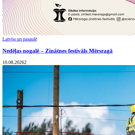
Latvija un pasaulē
Nedēļas nogalē – Zinātnes festivāls Mērsragā
10.08.2026
2