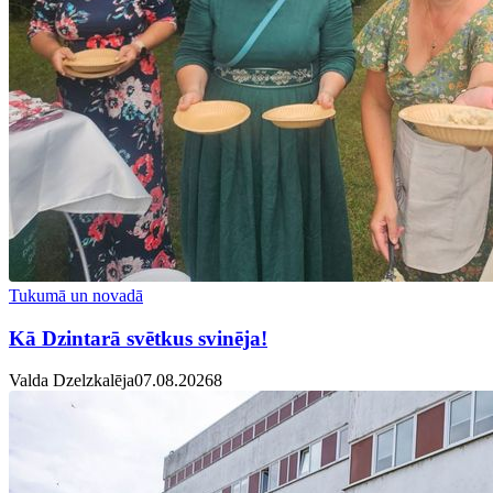
Tukumā un novadā
Kā Dzintarā svētkus svinēja!
Valda Dzelzkalēja
07.08.2026
8