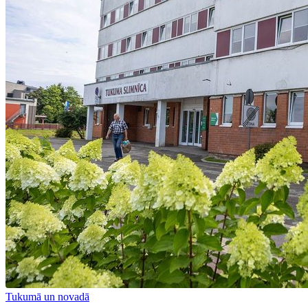
Tukumā un novadā