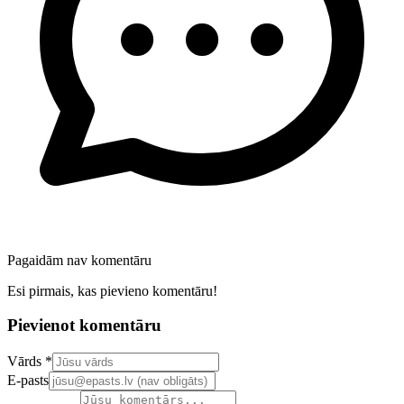
Pagaidām nav komentāru
Esi pirmais, kas pievieno komentāru!
Pievienot komentāru
Confirm your email address
Vārds *
E-pasts