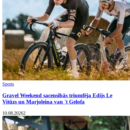
Sports
Gravel Weekend sacensībās triumfēja Edijs Le
Vitūzs un Marjoleina van 't Gelofa
10.08.2026
2