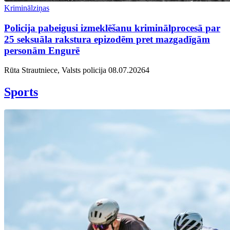
Kriminālziņas
Policija pabeigusi izmeklēšanu kriminālprocesā par
25 seksuāla rakstura epizodēm pret mazgadīgām
personām Engurē
Rūta Strautniece, Valsts policija
08.07.2026
4
Sports