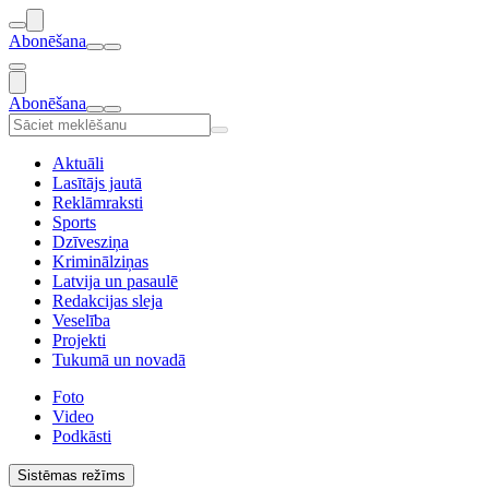
Abonēšana
Abonēšana
Aktuāli
Lasītājs jautā
Reklāmraksti
Sports
Dzīvesziņa
Kriminālziņas
Latvija un pasaulē
Redakcijas sleja
Veselība
Projekti
Tukumā un novadā
Foto
Video
Podkāsti
Sistēmas režīms