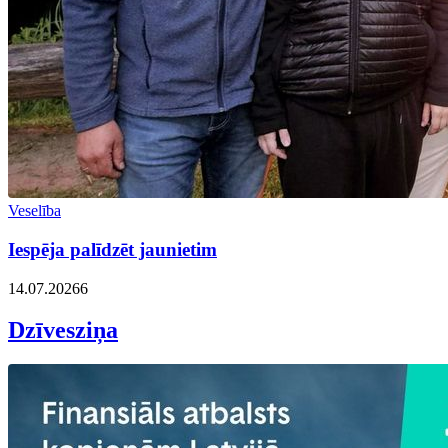
Veselība
Iespēja palīdzēt jaunietim
14.07.2026
6
Dzīvesziņa