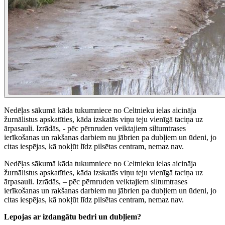
Nedēļas sākumā kāda tukumniece no Celtnieku ielas aicināja
žurnālistus apskatīties, kāda izskatās viņu teju vienīgā taciņa uz
ārpasauli. Izrādās, - pēc pērnruden veiktajiem siltumtrases
ierīkošanas un rakšanas darbiem nu jābrien pa dubļiem un ūdeni, jo
citas iespējas, kā nokļūt līdz pilsētas centram, nemaz nav.
Nedēļas sākumā kāda tukumniece no Celtnieku ielas aicināja
žurnālistus apskatīties, kāda izskatās viņu teju vienīgā taciņa uz
ārpasauli. Izrādās, – pēc pērnruden veiktajiem siltumtrases
ierīkošanas un rakšanas darbiem nu jābrien pa dubļiem un ūdeni, jo
citas iespējas, kā nokļūt līdz pilsētas centram, nemaz nav.
Lepojas ar izdangātu bedri un dubļiem?