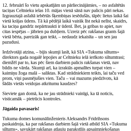
12. februārī šo vietu apskatījām un pārliecinājāmies, – no asfaltētās
taciņas Celtnieku ielas 10. mājas vienā sānā nav palicis pāri nekas.
Izgrauztajā asfaltā iebērtās šķembiņas iesēdušās, tāpēc lietus laikā šai
vietā krājas ūdens. Tā kā pēdējā laikā vairāk līst nekā nelīst, skaidrs,
ka taciņa gandrīz nepārtraukti ir ūdenī. Bet, ja gribas to apiet, nav
citas iespējas – jābrien pa dubļiem. Uzreiz pēc rakšanas grants šajā
vietā bērta, pareizāk gan teikt, – nedaudz iekaisīta – un sen jau
pazudusi.
Iedzīvotāji atzina, – bijis skumji lasīt, kā SIA «Tukuma siltums»
direktors gada nogalē lepojies ar Celtnieku ielā ierīkoto siltumtrasi;
diemžēl par to, kas pēc šiem darbiem palicis rakšanas vietā, nav
bildis ne vārda. Skumji arī, ka izraktās apmalītes turpat vien –
kaimiņu žoga malā – saliktas. Kad strādniekiem teikts, lai taču ved
prom, viņi pasmējušies vien. Taču – vai mazums piedzīvots, kā
šādās vietās veidojas atkritumu kaudzes?
Sieviete gan domā, ka ne jau strādnieki vainīgi, ka tā noticis,
visticamāk – pietrūcis kontroles.
Jāgaida pavasaris!
Tukuma domes komunālinženieris Aleksandrs Fridrihsons
paskaidroja, ka par rakšanas darbiem šajā vietā atbild SIA «Tukuma
siltums», savukārt rakšanas atļauju parakstījis apsaimniekošanas