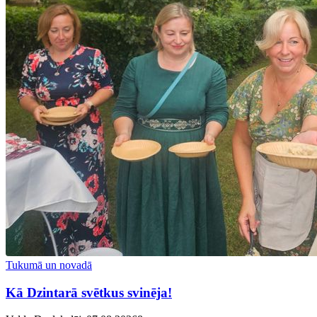
Tukumā un novadā
Kā Dzintarā svētkus svinēja!