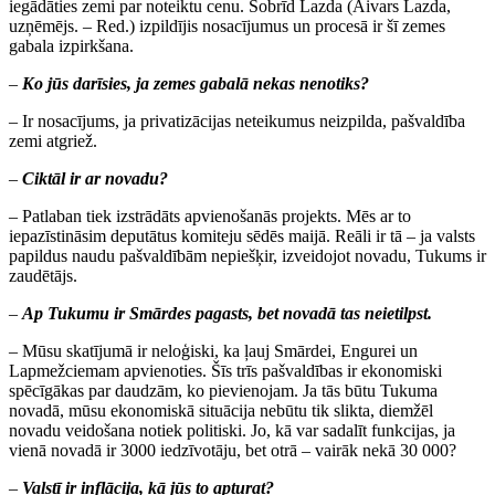
iegādāties zemi par noteiktu cenu. Šobrīd Lazda (Aivars Lazda,
uzņēmējs. – Red.) izpildījis nosacījumus un procesā ir šī zemes
gabala izpirkšana.
–
Ko jūs darīsies, ja zemes gabalā nekas nenotiks?
– Ir nosacījums, ja privatizācijas neteikumus neizpilda, pašvaldība
zemi atgriež.
–
Ciktāl ir ar novadu?
– Patlaban tiek izstrādāts apvienošanās projekts. Mēs ar to
iepazīstināsim deputātus komiteju sēdēs maijā. Reāli ir tā – ja valsts
papildus naudu pašvaldībām nepiešķir, izveidojot novadu, Tukums ir
zaudētājs.
–
Ap Tukumu ir Smārdes pagasts, bet novadā tas neietilpst.
– Mūsu skatījumā ir neloģiski, ka ļauj Smārdei, Engurei un
Lapmežciemam apvienoties. Šīs trīs pašvaldības ir ekonomiski
spēcīgākas par daudzām, ko pievienojam. Ja tās būtu Tukuma
novadā, mūsu ekonomiskā situācija nebūtu tik slikta, diemžēl
novadu veidošana notiek politiski. Jo, kā var sadalīt funkcijas, ja
vienā novadā ir 3000 iedzīvotāju, bet otrā – vairāk nekā 30 000?
–
Valstī ir inflācija, kā jūs to apturat?