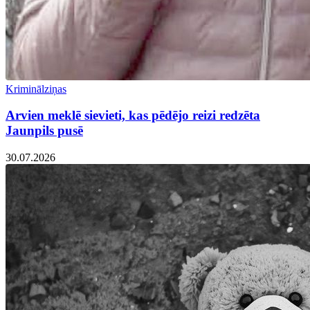
Kriminālziņas
Arvien meklē sievieti, kas pēdējo reizi redzēta
Jaunpils pusē
30.07.2026