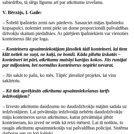
sabiedrību, tā slēgs līgumu arī par atkritumu izvešanu.
V. Bērzājs, I. Gaile:
– Šobrīd īpašnieks zemi nav pārdevis. Sasauciet mājas īpašnieku
kopsapulci, nolemiet zemi pirkt un dome proporcionāli pašvaldības
dzīvokļu skaitam piedalīsies. Ar pārējiem īpašniekiem var vienoties
konteinerus likt pie loga.
–
Konteineru apsaimniekotājam jānoliek tādi konteineri, lai tiem
klāt netiek ne suņi, ne kaķi, ne bomži. Kāda pilsēta izskatās –
konteineri iet pāri, atkritumu maisiņi karājas kokos. Jūs runājat
par miljoniem, bet normālus konteinerus nopirkt nevarat.
– Jūs sakāt to pašu, ko mēs. Tāpēc jārealizē projekts, lai visu
sakārtotu.
–
Kā tiek aprēķināts atkritumu apsaimniekošanas tarifs
iedzīvotājiem?
– Izvesto atkritumu daudzumu no daudzdzīvokļu mājām sadala uz
iedzīvotājiem. Lai privātmāju iedzīvotāji nebērtu daudzdzīvokļu
māju konteineros savus atkritumus, katrai privātmājai jābūt
konteineram, ko izved ne retāk kā reizi mēnesī. Lai tā notiktu, to
raugās atkritumu apsaimniekotājs vai pašvaldības policijai. Sistēma
darbojas sen un ļoti loģiski.