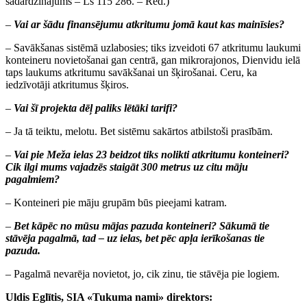
sadārdzinājums – Ls 115 286. – Red.)
–
Vai ar šādu finansējumu atkritumu jomā kaut kas mainīsies?
– Savākšanas sistēmā uzlabosies; tiks izveidoti 67 atkritumu laukumi
konteineru novietošanai gan centrā, gan mikrorajonos, Dienvidu ielā
taps laukums atkritumu savākšanai un šķirošanai. Ceru, ka
iedzīvotāji atkritumus šķiros.
–
Vai šī projekta dēļ paliks lētāki tarifi?
– Ja tā teiktu, melotu. Bet sistēmu sakārtos atbilstoši prasībām.
–
Vai pie Meža ielas 23 beidzot tiks nolikti atkritumu konteineri?
Cik ilgi mums vajadzēs staigāt 300 metrus uz citu māju
pagalmiem?
– Konteineri pie māju grupām būs pieejami katram.
–
Bet kāpēc no mūsu mājas pazuda konteineri? Sākumā tie
stāvēja pagalmā, tad – uz ielas, bet pēc apļa ierīkošanas tie
pazuda.
– Pagalmā nevarēja novietot, jo, cik zinu, tie stāvēja pie logiem.
Uldis Eglītis, SIA «Tukuma nami» direktors: