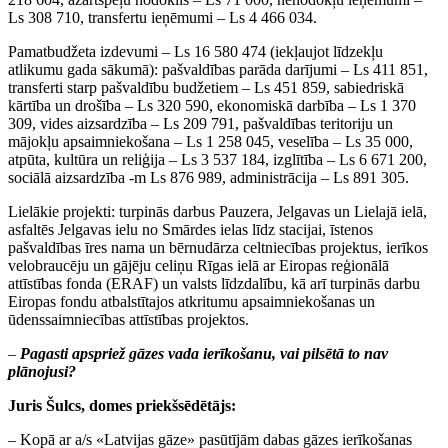
Ls 308 710, transfertu ieņēmumi – Ls 4 466 034.
Pamatbudžeta izdevumi – Ls 16 580 474 (iekļaujot līdzekļu
atlikumu gada sākumā): pašvaldības parāda darījumi – Ls 411 851,
transferti starp pašvaldību budžetiem – Ls 451 859, sabiedriskā
kārtība un drošība – Ls 320 590, ekonomiskā darbība – Ls 1 370
309, vides aizsardzība – Ls 209 791, pašvaldības teritoriju un
mājokļu apsaimniekošana – Ls 1 258 045, veselība – Ls 35 000,
atpūta, kultūra un reliģija – Ls 3 537 184, izglītība – Ls 6 671 200,
sociālā aizsardzība -m Ls 876 989, administrācija – Ls 891 305.
Lielākie projekti: turpinās darbus Pauzera, Jelgavas un Lielajā ielā,
asfaltēs Jelgavas ielu no Smārdes ielas līdz stacijai, īstenos
pašvaldības īres nama un bērnudārza celtniecības projektus, ierīkos
velobraucēju un gājēju celiņu Rīgas ielā ar Eiropas reģionālā
attīstības fonda (ERAF) un valsts līdzdalību, kā arī turpinās darbu
Eiropas fondu atbalstītajos atkritumu apsaimniekošanas un
ūdenssaimniecības attīstības projektos.
–
Pagasti apspriež gāzes vada ierīkošanu, vai pilsētā to nav
plānojusi?
Juris Šulcs, domes priekšsēdētājs:
– Kopā ar a/s «Latvijas gāze» pasūtījām dabas gāzes ierīkošanas