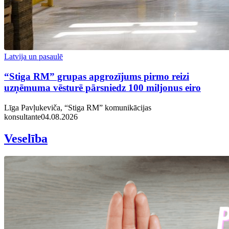
Latvija un pasaulē
“Stiga RM” grupas apgrozījums pirmo reizi
uzņēmuma vēsturē pārsniedz 100 miljonus eiro
Līga Pavļukeviča, “Stiga RM” komunikācijas
konsultante
04.08.2026
Veselība