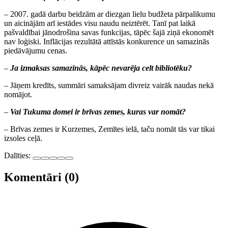
– 2007. gadā darbu beidzām ar diezgan lielu budžeta pārpalikumu
un aicinājām arī iestādes visu naudu neiztērēt. Tanī pat laikā
pašvaldībai jānodrošina savas funkcijas, tāpēc šajā ziņā ekonomēt
nav loģiski. Inflācijas rezultātā attīstās konkurence un samazinās
piedāvājumu cenas.
–
Ja izmaksas samazinās, kāpēc nevarēja celt bibliotēku?
– Jāņem kredīts, summāri samaksājam divreiz vairāk naudas nekā
nomājot.
–
Vai Tukuma domei ir brīvas zemes, kuras var nomāt?
– Brīvas zemes ir Kurzemes, Zemītes ielā, taču nomāt tās var tikai
izsoles ceļā.
Dalīties:
Komentāri (0)