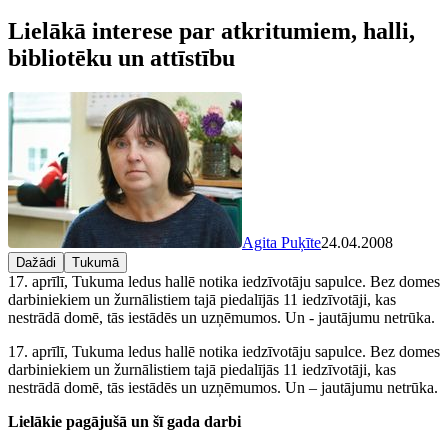
Lielākā interese par atkritumiem, halli,
bibliotēku un attīstību
Agita Puķīte
24.04.2008
Dažādi
Tukumā
17. aprīlī, Tukuma ledus hallē notika iedzīvotāju sapulce. Bez domes
darbiniekiem un žurnālistiem tajā piedalījās 11 iedzīvotāji, kas
nestrādā domē, tās iestādēs un uzņēmumos. Un - jautājumu netrūka.
17. aprīlī, Tukuma ledus hallē notika iedzīvotāju sapulce. Bez domes
darbiniekiem un žurnālistiem tajā piedalījās 11 iedzīvotāji, kas
nestrādā domē, tās iestādēs un uzņēmumos. Un – jautājumu netrūka.
Lielākie pagājušā un šī gada darbi