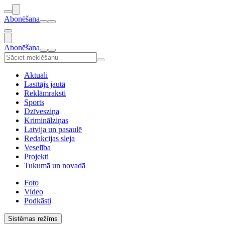
Abonēšana
Abonēšana
Aktuāli
Lasītājs jautā
Reklāmraksti
Sports
Dzīvesziņa
Kriminālziņas
Latvija un pasaulē
Redakcijas sleja
Veselība
Projekti
Tukumā un novadā
Foto
Video
Podkāsti
Sistēmas režīms