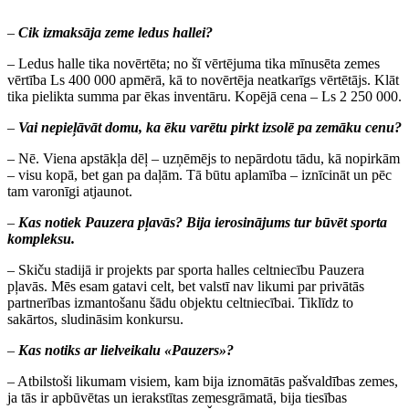
–
Cik izmaksāja zeme ledus hallei?
– Ledus halle tika novērtēta; no šī vērtējuma tika mīnusēta zemes
vērtība Ls 400 000 apmērā, kā to novērtēja neatkarīgs vērtētājs. Klāt
tika pielikta summa par ēkas inventāru. Kopējā cena – Ls 2 250 000.
–
Vai nepieļāvāt domu, ka ēku varētu pirkt izsolē pa zemāku cenu?
– Nē. Viena apstākļa dēļ – uzņēmējs to nepārdotu tādu, kā nopirkām
– visu kopā, bet gan pa daļām. Tā būtu aplamība – iznīcināt un pēc
tam varonīgi atjaunot.
–
Kas notiek Pauzera pļavās? Bija ierosinājums tur būvēt sporta
kompleksu.
– Skiču stadijā ir projekts par sporta halles celtniecību Pauzera
pļavās. Mēs esam gatavi celt, bet valstī nav likumi par privātās
partnerības izmantošanu šādu objektu celtniecībai. Tiklīdz to
sakārtos, sludināsim konkursu.
–
Kas notiks ar lielveikalu «Pauzers»?
– Atbilstoši likumam visiem, kam bija iznomātās pašvaldības zemes,
ja tās ir apbūvētas un ierakstītas zemesgrāmatā, bija tiesības