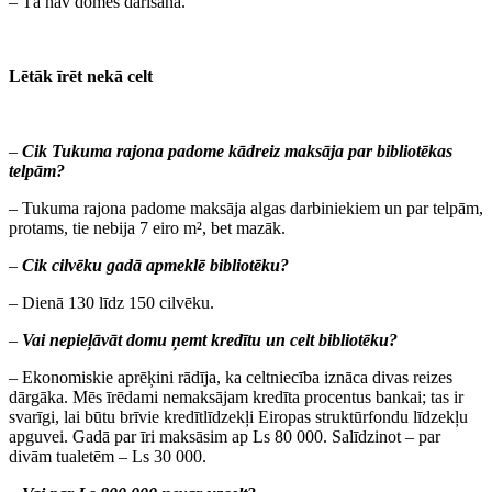
– Tā nav domes darīšana.
Lētāk īrēt nekā celt
–
Cik Tukuma rajona padome kādreiz maksāja par bibliotēkas
telpām?
– Tukuma rajona padome maksāja algas darbiniekiem un par telpām,
protams, tie nebija 7 eiro m², bet mazāk.
–
Cik cilvēku gadā apmeklē bibliotēku?
– Dienā 130 līdz 150 cilvēku.
–
Vai nepieļāvāt domu ņemt kredītu un celt bibliotēku?
– Ekonomiskie aprēķini rādīja, ka celtniecība iznāca divas reizes
dārgāka. Mēs īrēdami nemaksājam kredīta procentus bankai; tas ir
svarīgi, lai būtu brīvie kredītlīdzekļi Eiropas struktūrfondu līdzekļu
apguvei. Gadā par īri maksāsim ap Ls 80 000. Salīdzinot – par
divām tualetēm – Ls 30 000.