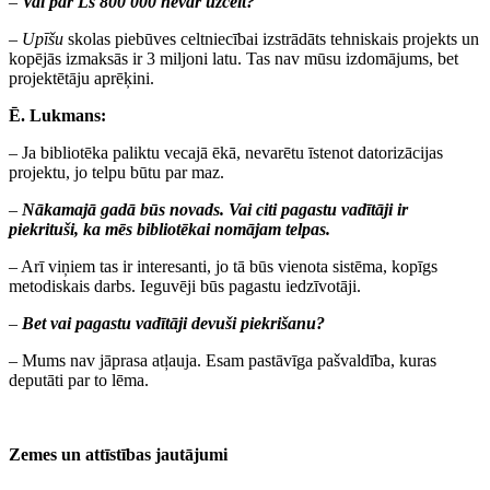
–
Vai par Ls 800 000 nevar uzcelt?
–
Upīšu
skolas piebūves celtniecībai izstrādāts tehniskais projekts un
kopējās izmaksās ir 3 miljoni latu. Tas nav mūsu izdomājums, bet
projektētāju aprēķini.
Ē. Lukmans:
– Ja bibliotēka paliktu vecajā ēkā, nevarētu īstenot datorizācijas
projektu, jo telpu būtu par maz.
–
Nākamajā gadā būs novads. Vai citi pagastu vadītāji ir
piekrituši, ka mēs bibliotēkai nomājam telpas.
– Arī viņiem tas ir interesanti, jo tā būs vienota sistēma, kopīgs
metodiskais darbs. Ieguvēji būs pagastu iedzīvotāji.
–
Bet vai pagastu vadītāji devuši piekrišanu?
– Mums nav jāprasa atļauja. Esam pastāvīga pašvaldība, kuras
deputāti par to lēma.
Zemes un attīstības jautājumi