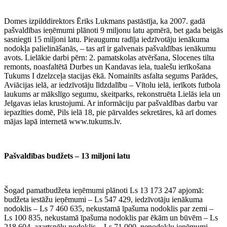
Domes izpilddirektors Ēriks Lukmans pastāstīja, ka 2007. gadā
pašvaldības ieņēmumi plānoti 9 miljonu latu apmērā, bet gada beigās
sasniegti 15 miljoni latu. Pieaugumu radīja iedzīvotāju ienākuma
nodokļa palielināšanās, – tas arī ir galvenais pašvaldības ienākumu
avots. Lielākie darbi pērn: 2. pamatskolas atvēršana, Slocenes tilta
remonts, noasfaltētā Durbes un Kandavas iela, tualešu ierīkošana
Tukums I dzelzceļa stacijas ēkā. Nomainīts asfalta segums Parādes,
Aviācijas ielā, ar iedzīvotāju līdzdalību – Vītolu ielā, ierīkots futbola
laukums ar mākslīgo segumu, skeitparks, rekonstruēta Lielās iela un
Jelgavas ielas krustojumi. Ar informāciju par pašvaldības darbu var
iepazīties domē, Pils ielā 18, pie pārvaldes sekretāres, kā arī domes
mājas lapā internetā www.tukums.lv.
Pašvaldības budžets – 13 miljoni latu
Šogad pamatbudžeta ieņēmumi plānoti Ls 13 173 247 apjomā:
budžeta iestāžu ieņēmumi – Ls 547 429, iedzīvotāju ienākuma
nodoklis – Ls 7 460 635, nekustamā īpašuma nodoklis par zemi –
Ls 100 835, nekustamā īpašuma nodoklis par ēkām un būvēm – Ls
218 604, azartspēļu nodoklis – Ls 71 000, nenodokļu ieņēmumi –