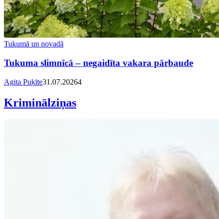
Tukumā un novadā
Tukuma slimnīcā – negaidīta vakara pārbaude
Agita Puķīte
31.07.2026
4
Kriminālziņas