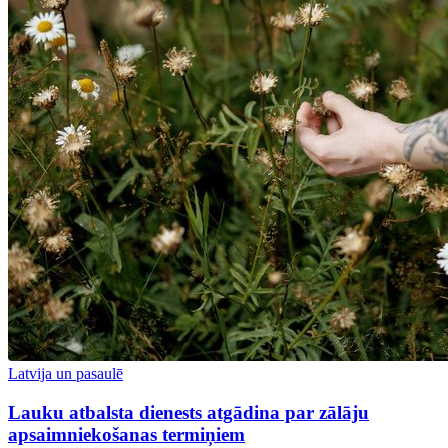
Latvija un pasaulē
Lauku atbalsta dienests atgādina par zālāju
apsaimniekošanas termiņiem