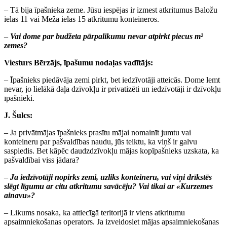
– Tā bija īpašnieka zeme. Jūsu iespējas ir izmest atkritumus Baložu
ielas 11 vai Meža ielas 15 atkritumu konteineros.
–
Vai dome par budžeta pārpalikumu nevar atpirkt piecus m²
zemes?
Viesturs Bērzājs, īpašumu nodaļas vadītājs:
– Īpašnieks piedāvāja zemi pirkt, bet iedzīvotāji atteicās. Dome lemt
nevar, jo lielākā daļa dzīvokļu ir privatizēti un iedzīvotāji ir dzīvokļu
īpašnieki.
J. Šulcs:
– Ja privātmājas īpašnieks prasītu mājai nomainīt jumtu vai
konteineru par pašvaldības naudu, jūs teiktu, ka viņš ir galvu
saspiedis. Bet kāpēc daudzdzīvokļu mājas kopīpašnieks uzskata, ka
pašvaldībai viss jādara?
–
Ja iedzīvotāji nopirks zemi, uzliks konteineru, vai viņi drīkstēs
slēgt līgumu ar citu atkritumu savācēju? Vai tikai ar «Kurzemes
ainavu»?
– Likums nosaka, ka attiecīgā teritorijā ir viens atkritumu
apsaimniekošanas operators. Ja izveidosiet mājas apsaimniekošanas