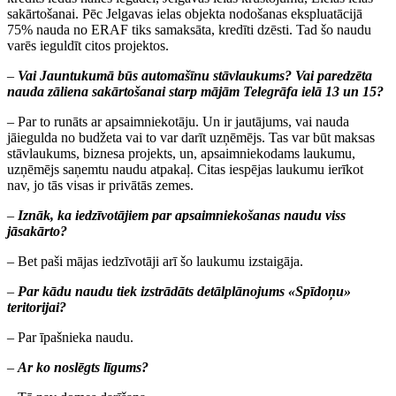
sakārtošanai. Pēc Jelgavas ielas objekta nodošanas ekspluatācijā
75% nauda no ERAF tiks samaksāta, kredīti dzēsti. Tad šo naudu
varēs ieguldīt citos projektos.
–
Vai Jauntukumā būs automašīnu stāvlaukums? Vai paredzēta
nauda zāliena sakārtošanai starp mājām Telegrāfa ielā 13 un 15?
– Par to runāts ar apsaimniekotāju. Un ir jautājums, vai nauda
jāiegulda no budžeta vai to var darīt uzņēmējs. Tas var būt maksas
stāvlaukums, biznesa projekts, un, apsaimniekodams laukumu,
uzņēmējs saņemtu naudu atpakaļ. Citas iespējas laukumu ierīkot
nav, jo tās visas ir privātās zemes.
–
Iznāk, ka iedzīvotājiem par apsaimniekošanas naudu viss
jāsakārto?
– Bet paši mājas iedzīvotāji arī šo laukumu izstaigāja.
–
Par kādu naudu tiek izstrādāts detālplānojums «Spīdoņu»
teritorijai?
– Par īpašnieka naudu.
–
Ar ko noslēgts līgums?