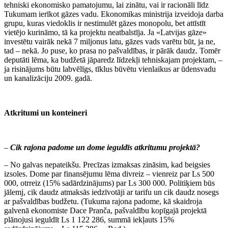
tehniski ekonomisko pamatojumu, lai zinātu, vai ir racionāli līdz
Tukumam ierīkot gāzes vadu. Ekonomikas ministrija izveidoja darba
grupu, kuras viedoklis ir nestimulēt gāzes monopolu, bet attīstīt
vietējo kurināmo, tā ka projektu neatbalstīja. Ja «Latvijas gāze»
investētu vairāk nekā 7 miljonus latu, gāzes vads varētu būt, ja ne,
tad – nekā. Jo puse, ko prasa no pašvaldības, ir pārāk daudz. Tomēr
deputāti lēma, ka budžetā jāparedz līdzekļi tehniskajam projektam, –
ja risinājums būtu labvēlīgs, tīklus būvētu vienlaikus ar ūdensvadu
un kanalizāciju 2009. gadā.
Atkritumi un konteineri
–
Cik rajona padome un dome ieguldīs atkritumu projektā?
– No galvas nepateikšu. Precīzas izmaksas zināsim, kad beigsies
izsoles. Dome par finansējumu lēma divreiz – vienreiz par Ls 500
000, otrreiz (15% sadārdzinājums) par Ls 300 000. Politiķiem būs
jālemj, cik daudz atmaksās iedzīvotāji ar tarifu un cik daudz nosegs
ar pašvaldības budžetu. (Tukuma rajona padome, kā skaidroja
galvenā ekonomiste Dace Pranča, pašvaldību kopīgajā projektā
plānojusi ieguldīt Ls 1 122 286, summā iekļauts 15%