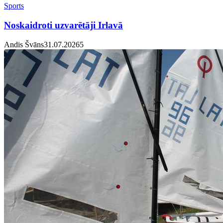
Sports
Noskaidroti uzvarētāji Irlavā
Andis Švāns
31.07.2026
5