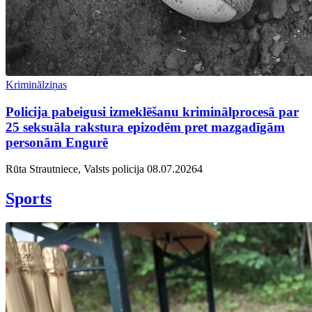
Kriminālziņas
Policija pabeigusi izmeklēšanu kriminālprocesā par
25 seksuāla rakstura epizodēm pret mazgadīgām
personām Engurē
Rūta Strautniece, Valsts policija
08.07.2026
4
Sports