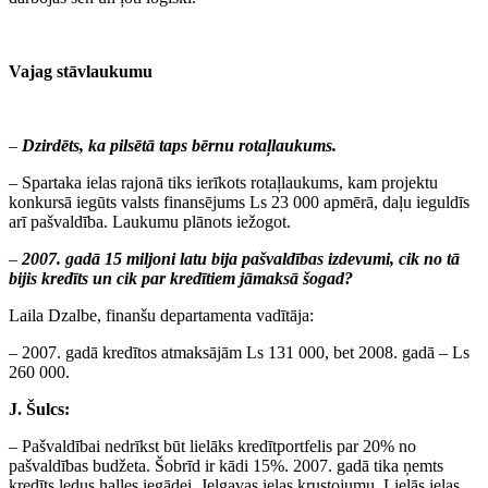
Vajag stāvlaukumu
–
Dzirdēts, ka pilsētā taps bērnu rotaļlaukums.
– Spartaka ielas rajonā tiks ierīkots rotaļlaukums, kam projektu
konkursā iegūts valsts finansējums Ls 23 000 apmērā, daļu ieguldīs
arī pašvaldība. Laukumu plānots iežogot.
–
2007. gadā 15 miljoni latu bija pašvaldības izdevumi, cik no tā
bijis kredīts un cik par kredītiem jāmaksā šogad?
Laila Dzalbe, finanšu departamenta vadītāja:
– 2007. gadā kredītos atmaksājām Ls 131 000, bet 2008. gadā – Ls
260 000.
J. Šulcs:
– Pašvaldībai nedrīkst būt lielāks kredītportfelis par 20% no
pašvaldības budžeta. Šobrīd ir kādi 15%. 2007. gadā tika ņemts
kredīts ledus halles iegādei, Jelgavas ielas krustojumu, Lielās ielas