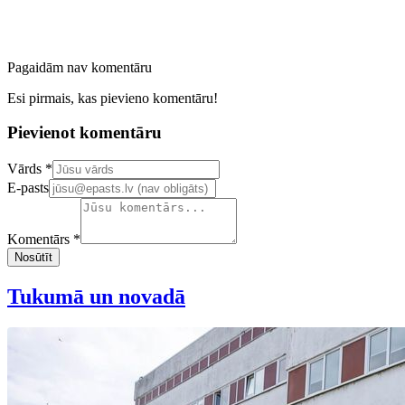
Pagaidām nav komentāru
Esi pirmais, kas pievieno komentāru!
Pievienot komentāru
Confirm your email address
Vārds *
E-pasts
Komentārs *
Nosūtīt
Tukumā un novadā