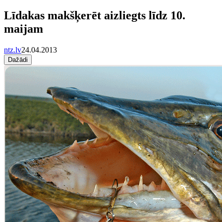
Līdakas makšķerēt aizliegts līdz 10.
maijam
ntz.lv
24.04.2013
Dažādi