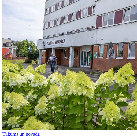
Tukumā un novadā