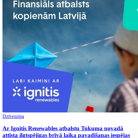
Dzīvesziņa
Ar Ignitis Renewables atbalstu Tukuma novadā
attīsta ilgtspējīgas brīvā laika pavadīšanas iespējas