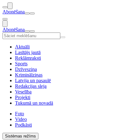
Abonēšana
Abonēšana
Aktuāli
Lasītājs jautā
Reklāmraksti
Sports
Dzīvesziņa
Kriminālziņas
Latvija un pasaulē
Redakcijas sleja
Veselība
Projekti
Tukumā un novadā
Foto
Video
Podkāsti
Sistēmas režīms