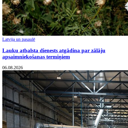
Latvija un pasaulē
Lauku atbalsta dienests atgādina par zālāju
apsaimniekošanas termiņiem
06.08.2026