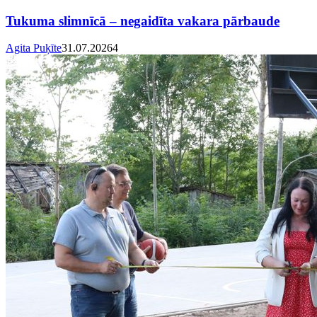
Tukuma slimnīcā – negaidīta vakara pārbaude
Agita Puķīte
31.07.2026
4