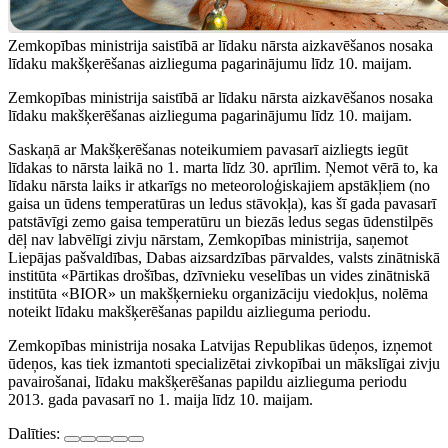
Zemkopības ministrija saistībā ar līdaku nārsta aizkavēšanos nosaka
līdaku makšķerēšanas aizlieguma pagarinājumu līdz 10. maijam.
Zemkopības ministrija saistībā ar līdaku nārsta aizkavēšanos nosaka
līdaku makšķerēšanas aizlieguma pagarinājumu līdz 10. maijam.
Saskaņā ar Makšķerēšanas noteikumiem pavasarī aizliegts iegūt
līdakas to nārsta laikā no 1. marta līdz 30. aprīlim. Ņemot vērā to, ka
līdaku nārsta laiks ir atkarīgs no meteoroloģiskajiem apstākļiem (no
gaisa un ūdens temperatūras un ledus stāvokļa), kas šī gada pavasarī
patstāvīgi zemo gaisa temperatūru un biezās ledus segas ūdenstilpēs
dēļ nav labvēlīgi zivju nārstam, Zemkopības ministrija, saņemot
Liepājas pašvaldības, Dabas aizsardzības pārvaldes, valsts zinātniskā
institūta «Pārtikas drošības, dzīvnieku veselības un vides zinātniskā
institūta «BIOR» un makšķernieku organizāciju viedokļus, nolēma
noteikt līdaku makšķerēšanas papildu aizlieguma periodu.
Zemkopības ministrija nosaka Latvijas Republikas ūdeņos, izņemot
ūdeņos, kas tiek izmantoti specializētai zivkopībai un mākslīgai zivju
pavairošanai, līdaku makšķerēšanas papildu aizlieguma periodu
2013. gada pavasarī no 1. maija līdz 10. maijam.
Dalīties: