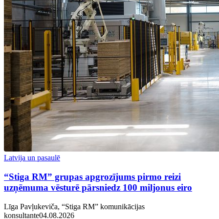
Latvija un pasaulē
“Stiga RM” grupas apgrozījums pirmo reizi
uzņēmuma vēsturē pārsniedz 100 miljonus eiro
Līga Pavļukeviča, “Stiga RM” komunikācijas
konsultante
04.08.2026