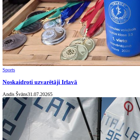
Sports
Noskaidroti uzvarētāji Irlavā
Andis Švāns
31.07.2026
5