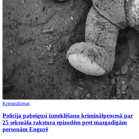
Kriminālziņas
Policija pabeigusi izmeklēšanu kriminālprocesā par
25 seksuāla rakstura epizodēm pret mazgadīgām
personām Engurē