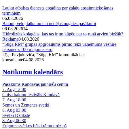
Lauku atbalsta dienests atgādina par zālāju apsaimniekošanas
termiņiem
06.08.2026
Baloni, velo, talka un citi nedēļas nogales pasākumi
06.08.2026
14
Hidrolizēts kolagēns: kas tas ir un kāpēc par to runā arvien biežāk?
Reklāma
04.08.2026
“Stiga RM” grupas apgrozījums pirmo reizi uzņēmuma vēsturē
pārsniedz 100 miljonus eiro
Līga Pavļukeviča, “Stiga RM” komunikācijas
konsultante
04.08.2026
Notikumu kalendārs
Pasākums Kandavas jauniešu centrā
7. Aug 12:00
Gaisa balonu festivāls Kandavā
7. Aug 18:00
Sēmes un Zentenes svētki
8. Aug 03:00
Svētki Džūkstē
8. Aug 06:30
Engures svētkos būs krāmu tirdziņš