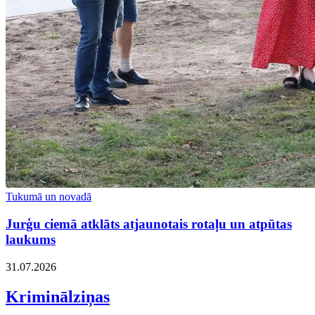
Tukumā un novadā
Jurģu ciemā atklāts atjaunotais rotaļu un atpūtas
laukums
31.07.2026
Kriminālziņas