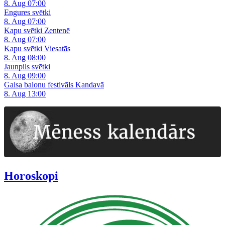
8. Aug 07:00
Engures svētki
8. Aug 07:00
Kapu svētki Zentenē
8. Aug 07:00
Kapu svētki Viesatās
8. Aug 08:00
Jaunpils svētki
8. Aug 09:00
Gaisa balonu festivāls Kandavā
8. Aug 13:00
Horoskopi