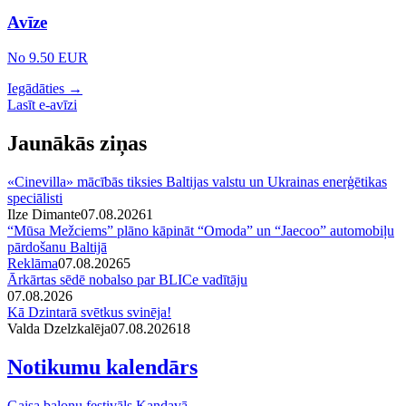
Avīze
No 9.50 EUR
Iegādāties →
Lasīt e-avīzi
Jaunākās ziņas
«Cinevilla» mācībās tiksies Baltijas valstu un Ukrainas enerģētikas
speciālisti
Ilze Dimante
07.08.2026
1
“Mūsa Mežciems” plāno kāpināt “Omoda” un “Jaecoo” automobiļu
pārdošanu Baltijā
Reklāma
07.08.2026
5
Ārkārtas sēdē nobalso par BLICe vadītāju
07.08.2026
Kā Dzintarā svētkus svinēja!
Valda Dzelzkalēja
07.08.2026
1
8
Notikumu kalendārs
Gaisa balonu festivāls Kandavā