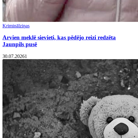
Kriminālziņas
Arvien meklē sievieti, kas pēdējo reizi redzēta
Jaunpils pusē
30.07.2026
1