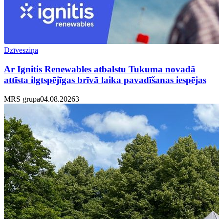
Dzīvesziņa
Ar Ignitis Renewables atbalstu Tukuma novadā
attīsta ilgtspējīgas brīvā laika pavadīšanas iespējas
MRS grupa
04.08.2026
3