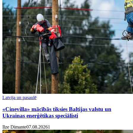
Latvija un pasaulē
«Cinevilla» mācībās tiksies Baltijas valstu un
Ukrainas enerģētikas speciālisti
Ilze Dimante
07.08.2026
1