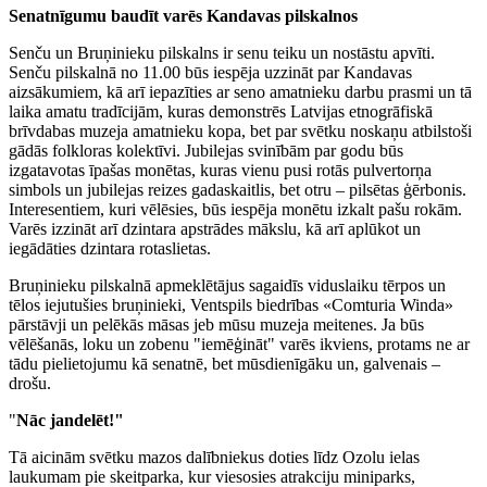
Senatnīgumu baudīt varēs Kandavas pilskalnos
Senču un Bruņinieku pilskalns ir senu teiku un nostāstu apvīti.
Senču pilskalnā no 11.00 būs iespēja uzzināt par Kandavas
aizsākumiem, kā arī iepazīties ar seno amatnieku darbu prasmi un tā
laika amatu tradīcijām, kuras demonstrēs Latvijas etnogrāfiskā
brīvdabas muzeja amatnieku kopa, bet par svētku noskaņu atbilstoši
gādās folkloras kolektīvi. Jubilejas svinībām par godu būs
izgatavotas īpašas monētas, kuras vienu pusi rotās pulvertorņa
simbols un jubilejas reizes gadaskaitlis, bet otru – pilsētas ģērbonis.
Interesentiem, kuri vēlēsies, būs iespēja monētu izkalt pašu rokām.
Varēs izzināt arī dzintara apstrādes mākslu, kā arī aplūkot un
iegādāties dzintara rotaslietas.
Bruņinieku pilskalnā apmeklētājus sagaidīs viduslaiku tērpos un
tēlos iejutušies bruņinieki, Ventspils biedrības «Comturia Winda»
pārstāvji un pelēkās māsas jeb mūsu muzeja meitenes. Ja būs
vēlēšanās, loku un zobenu "iemēģināt" varēs ikviens, protams ne ar
tādu pielietojumu kā senatnē, bet mūsdienīgāku un, galvenais –
drošu.
"
Nāc jandelēt!"
Tā aicinām svētku mazos dalībniekus doties līdz Ozolu ielas
laukumam pie skeitparka, kur viesosies atrakciju miniparks,