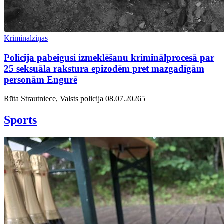
Kriminālziņas
Policija pabeigusi izmeklēšanu kriminālprocesā par
25 seksuāla rakstura epizodēm pret mazgadīgām
personām Engurē
Rūta Strautniece, Valsts policija
08.07.2026
5
Sports