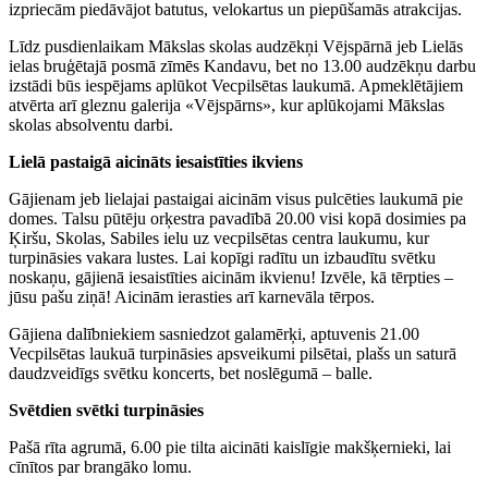
izpriecām piedāvājot batutus, velokartus un piepūšamās atrakcijas.
Līdz pusdienlaikam Mākslas skolas audzēkņi Vējspārnā jeb Lielās
ielas bruģētajā posmā zīmēs Kandavu, bet no 13.00 audzēkņu darbu
izstādi būs iespējams aplūkot Vecpilsētas laukumā. Apmeklētājiem
atvērta arī gleznu galerija «Vējspārns», kur aplūkojami Mākslas
skolas absolventu darbi.
Lielā pastaigā aicināts iesaistīties ikviens
Gājienam jeb lielajai pastaigai aicinām visus pulcēties laukumā pie
domes. Talsu pūtēju orķestra pavadībā 20.00 visi kopā dosimies pa
Ķiršu, Skolas, Sabiles ielu uz vecpilsētas centra laukumu, kur
turpināsies vakara lustes. Lai kopīgi radītu un izbaudītu svētku
noskaņu, gājienā iesaistīties aicinām ikvienu! Izvēle, kā tērpties –
jūsu pašu ziņā! Aicinām ierasties arī karnevāla tērpos.
Gājiena dalībniekiem sasniedzot galamērķi, aptuvenis 21.00
Vecpilsētas laukuā turpināsies apsveikumi pilsētai, plašs un saturā
daudzveidīgs svētku koncerts, bet noslēgumā – balle.
Svētdien svētki turpināsies
Pašā rīta agrumā, 6.00 pie tilta aicināti kaislīgie makšķernieki, lai
cīnītos par brangāko lomu.