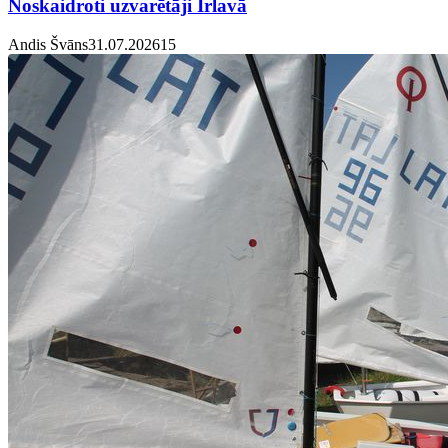
Noskaidroti uzvarētāji Irlavā
Andis Švāns
31.07.2026
1
5