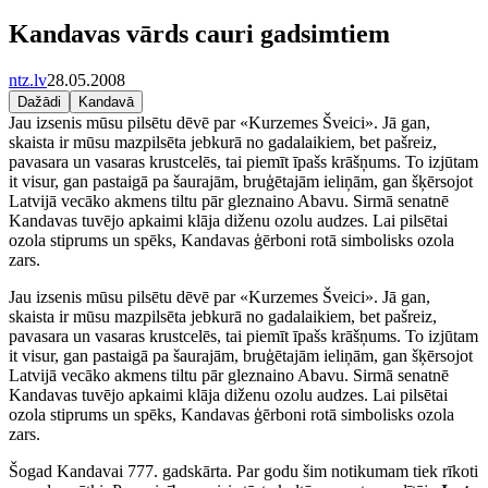
Kandavas vārds cauri gadsimtiem
ntz.lv
28.05.2008
Dažādi
Kandavā
Jau izsenis mūsu pilsētu dēvē par «Kurzemes Šveici». Jā gan,
skaista ir mūsu mazpilsēta jebkurā no gadalaikiem, bet pašreiz,
pavasara un vasaras krustcelēs, tai piemīt īpašs krāšņums. To izjūtam
it visur, gan pastaigā pa šaurajām, bruģētajām ieliņām, gan šķērsojot
Latvijā vecāko akmens tiltu pār gleznaino Abavu. Sirmā senatnē
Kandavas tuvējo apkaimi klāja diženu ozolu audzes. Lai pilsētai
ozola stiprums un spēks, Kandavas ģērboni rotā simbolisks ozola
zars.
Jau izsenis mūsu pilsētu dēvē par «Kurzemes Šveici». Jā gan,
skaista ir mūsu mazpilsēta jebkurā no gadalaikiem, bet pašreiz,
pavasara un vasaras krustcelēs, tai piemīt īpašs krāšņums. To izjūtam
it visur, gan pastaigā pa šaurajām, bruģētajām ieliņām, gan šķērsojot
Latvijā vecāko akmens tiltu pār gleznaino Abavu. Sirmā senatnē
Kandavas tuvējo apkaimi klāja diženu ozolu audzes. Lai pilsētai
ozola stiprums un spēks, Kandavas ģērboni rotā simbolisks ozola
zars.
Šogad Kandavai 777. gadskārta. Par godu šim notikumam tiek rīkoti