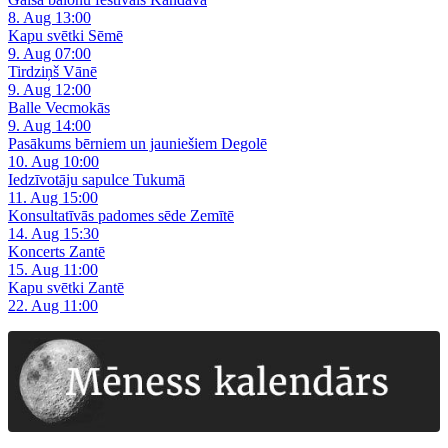
8. Aug 13:00
Kapu svētki Sēmē
9. Aug 07:00
Tirdziņš Vānē
9. Aug 12:00
Balle Vecmokās
9. Aug 14:00
Pasākums bērniem un jauniešiem Degolē
10. Aug 10:00
Iedzīvotāju sapulce Tukumā
11. Aug 15:00
Konsultatīvās padomes sēde Zemītē
14. Aug 15:30
Koncerts Zantē
15. Aug 11:00
Kapu svētki Zantē
22. Aug 11:00