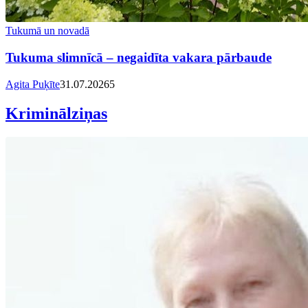
Tukumā un novadā
Tukuma slimnīcā – negaidīta vakara pārbaude
Agita Puķīte
31.07.2026
5
Kriminālziņas