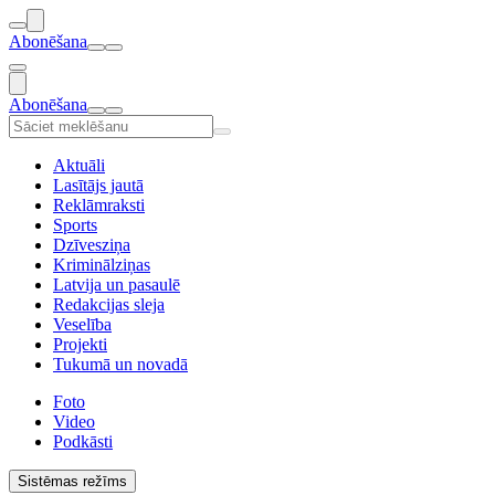
Abonēšana
Abonēšana
Aktuāli
Lasītājs jautā
Reklāmraksti
Sports
Dzīvesziņa
Kriminālziņas
Latvija un pasaulē
Redakcijas sleja
Veselība
Projekti
Tukumā un novadā
Foto
Video
Podkāsti
Sistēmas režīms