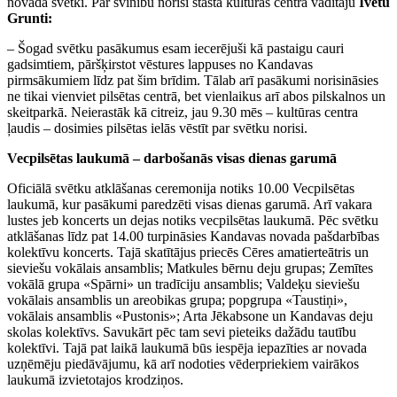
novada svētki. Par svinību norisi stāsta kultūras centra vadītāju
Ivetu
Grunti:
– Šogad svētku pasākumus esam iecerējuši kā pastaigu cauri
gadsimtiem, pāršķirstot vēstures lappuses no Kandavas
pirmsākumiem līdz pat šim brīdim. Tālab arī pasākumi norisināsies
ne tikai vienviet pilsētas centrā, bet vienlaikus arī abos pilskalnos un
skeitparkā. Neierastāk kā citreiz, jau 9.30 mēs – kultūras centra
ļaudis – dosimies pilsētas ielās vēstīt par svētku norisi.
Vecpilsētas laukumā – darbošanās visas dienas garumā
Oficiālā svētku atklāšanas ceremonija notiks 10.00 Vecpilsētas
laukumā, kur pasākumi paredzēti visas dienas garumā. Arī vakara
lustes jeb koncerts un dejas notiks vecpilsētas laukumā. Pēc svētku
atklāšanas līdz pat 14.00 turpināsies Kandavas novada pašdarbības
kolektīvu koncerts. Tajā skatītājus priecēs Cēres amatierteātris un
sieviešu vokālais ansamblis; Matkules bērnu deju grupas; Zemītes
vokālā grupa «Spārni» un tradīciju ansamblis; Valdeķu sieviešu
vokālais ansamblis un areobikas grupa; popgrupa «Taustiņi»,
vokālais ansamblis «Pustonis»; Arta Jēkabsone un Kandavas deju
skolas kolektīvs. Savukārt pēc tam sevi pieteiks dažādu tautību
kolektīvi. Tajā pat laikā laukumā būs iespēja iepazīties ar novada
uzņēmēju piedāvājumu, kā arī nodoties vēderpriekiem vairākos
laukumā izvietotajos krodziņos.