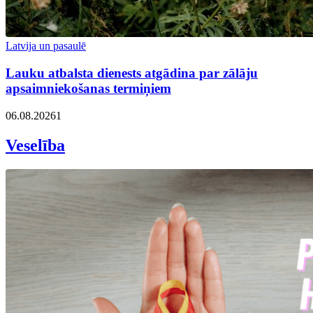
Latvija un pasaulē
Lauku atbalsta dienests atgādina par zālāju
apsaimniekošanas termiņiem
06.08.2026
1
Veselība