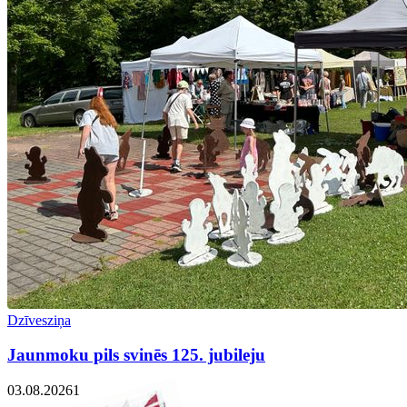
Dzīvesziņa
Jaunmoku pils svinēs 125. jubileju
03.08.2026
1