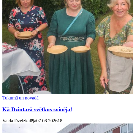
Tukumā un novadā
Kā Dzintarā svētkus svinēja!
Valda Dzelzkalēja
07.08.2026
1
8