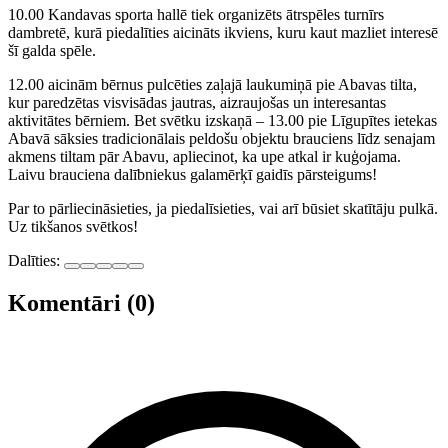
10.00 Kandavas sporta hallē tiek organizēts ātrspēles turnīrs
dambretē, kurā piedalīties aicināts ikviens, kuru kaut mazliet interesē
šī galda spēle.
12.00 aicinām bērnus pulcēties zaļajā laukumiņā pie Abavas tilta,
kur paredzētas visvisādas jautras, aizraujošas un interesantas
aktivitātes bērniem. Bet svētku izskaņā – 13.00 pie Līgupītes ietekas
Abavā sāksies tradicionālais peldošu objektu brauciens līdz senajam
akmens tiltam pār Abavu, apliecinot, ka upe atkal ir kuģojama.
Laivu brauciena dalībniekus galamērķī gaidīs pārsteigums!
Par to pārliecināsieties, ja piedalīsieties, vai arī būsiet skatītāju pulkā.
Uz tikšanos svētkos!
Dalīties:
Komentāri (0)