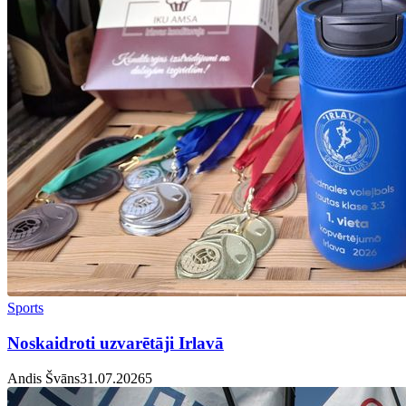
Sports
Noskaidroti uzvarētāji Irlavā
Andis Švāns
31.07.2026
5