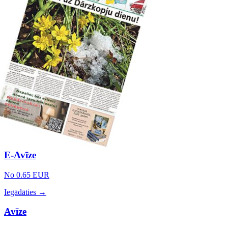
E-Avīze
No 0.65 EUR
Iegādāties →
Avīze