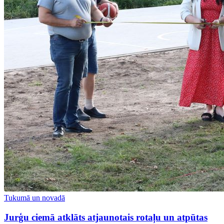
Tukumā un novadā
Jurģu ciemā atklāts atjaunotais rotaļu un atpūtas