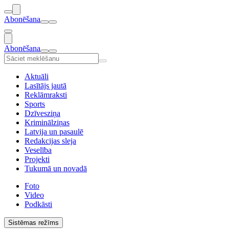
Abonēšana
Abonēšana
Aktuāli
Lasītājs jautā
Reklāmraksti
Sports
Dzīvesziņa
Kriminālziņas
Latvija un pasaulē
Redakcijas sleja
Veselība
Projekti
Tukumā un novadā
Foto
Video
Podkāsti
Sistēmas režīms