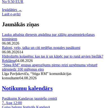
No 9.50 EUR
Iegādāties →
Lasīt e-avīzi
Jaunākās ziņas
Lauku atbalsta dienests atgādina par zālāju apsaimniekošanas
termiņiem
06.08.2026
Baloni, velo, talka un citi nedēļas nogales pasākumi
06.08.2026
14
Hidrolizēts kolagēns: kas tas ir un kāpēc par to runā arvien biežāk?
Reklāma
04.08.2026
“Stiga RM” grupas apgrozījums pirmo reizi uzņēmuma vēsturē
pārsniedz 100 miljonus eiro
Līga Pavļukeviča, “Stiga RM” komunikācijas
konsultante
04.08.2026
Notikumu kalendārs
Pasākums Kandavas jauniešu centrā
7. Aug 12:00
Gaisa balonu festivāls Kandavā