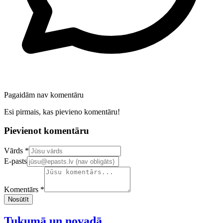
Pagaidām nav komentāru
Esi pirmais, kas pievieno komentāru!
Pievienot komentāru
Confirm your email address
Vārds *
E-pasts
Komentārs *
Nosūtīt
Tukumā un novadā