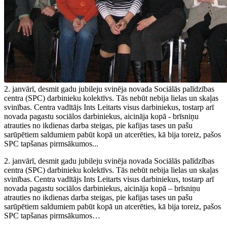
2. janvārī, desmit gadu jubileju svinēja novada Sociālās palīdzības
centra (SPC) darbinieku kolektīvs. Tās nebūt nebija lielas un skaļas
svinības. Centra vadītājs Ints Leitarts visus darbiniekus, tostarp arī
novada pagastu sociālos darbiniekus, aicināja kopā - brīsniņu
atrauties no ikdienas darba steigas, pie kafijas tases un pašu
sarūpētiem saldumiem pabūt kopā un atcerēties, kā bija toreiz, pašos
SPC tapšanas pirmsākumos...
2. janvārī, desmit gadu jubileju svinēja novada Sociālās palīdzības
centra (SPC) darbinieku kolektīvs. Tās nebūt nebija lielas un skaļas
svinības. Centra vadītājs Ints Leitarts visus darbiniekus, tostarp arī
novada pagastu sociālos darbiniekus, aicināja kopā – brīsniņu
atrauties no ikdienas darba steigas, pie kafijas tases un pašu
sarūpētiem saldumiem pabūt kopā un atcerēties, kā bija toreiz, pašos
SPC tapšanas pirmsākumos…