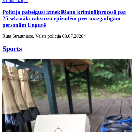
Kriminālziņas
Policija pabeigusi izmeklēšanu kriminālprocesā par
25 seksuāla rakstura epizodēm pret mazgadīgām
personām Engurē
Rūta Strautniece, Valsts policija
08.07.2026
4
Sports