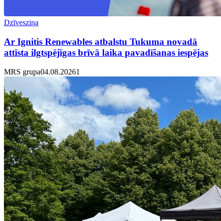
Dzīvesziņa
Ar Ignitis Renewables atbalstu Tukuma novadā
attīsta ilgtspējīgas brīvā laika pavadīšanas iespējas
MRS grupa
04.08.2026
1