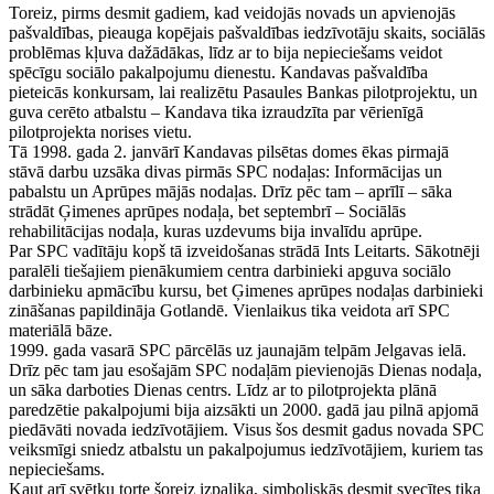
Toreiz, pirms desmit gadiem, kad veidojās novads un apvienojās
pašvaldības, pieauga kopējais pašvaldības iedzīvotāju skaits, sociālās
problēmas kļuva dažādākas, līdz ar to bija nepieciešams veidot
spēcīgu sociālo pakalpojumu dienestu. Kandavas pašvaldība
pieteicās konkursam, lai realizētu Pasaules Bankas pilotprojektu, un
guva cerēto atbalstu – Kandava tika izraudzīta par vērienīgā
pilotprojekta norises vietu.
Tā 1998. gada 2. janvārī Kandavas pilsētas domes ēkas pirmajā
stāvā darbu uzsāka divas pirmās SPC nodaļas: Informācijas un
pabalstu un Aprūpes mājās nodaļas. Drīz pēc tam – aprīlī – sāka
strādāt Ģimenes aprūpes nodaļa, bet septembrī – Sociālās
rehabilitācijas nodaļa, kuras uzdevums bija invalīdu aprūpe.
Par SPC vadītāju kopš tā izveidošanas strādā Ints Leitarts. Sākotnēji
paralēli tiešajiem pienākumiem centra darbinieki apguva sociālo
darbinieku apmācību kursu, bet Ģimenes aprūpes nodaļas darbinieki
zināšanas papildināja Gotlandē. Vienlaikus tika veidota arī SPC
materiālā bāze.
1999. gada vasarā SPC pārcēlās uz jaunajām telpām Jelgavas ielā.
Drīz pēc tam jau esošajām SPC nodaļām pievienojās Dienas nodaļa,
un sāka darboties Dienas centrs. Līdz ar to pilotprojekta plānā
paredzētie pakalpojumi bija aizsākti un 2000. gadā jau pilnā apjomā
piedāvāti novada iedzīvotājiem. Visus šos desmit gadus novada SPC
veiksmīgi sniedz atbalstu un pakalpojumus iedzīvotājiem, kuriem tas
nepieciešams.
Kaut arī svētku torte šoreiz izpalika, simboliskās desmit svecītes tika