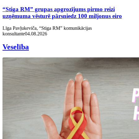
“Stiga RM” grupas apgrozījums pirmo reizi
uzņēmuma vēsturē pārsniedz 100 miljonus eiro
Līga Pavļukeviča, “Stiga RM” komunikācijas
konsultante
04.08.2026
Veselība