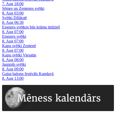
7. Aug 18:00
Sēmes un Zentenes svētki
8. Aug 03:00
Svētki Džūkstē
8. Aug 06:30
Engures svētkos būs krāmu tirdziņš
8. Aug 07:00
Engures svētki
8. Aug 07:00
Kapu svētki Zentenē
8. Aug 07:00
Kapu svētki Viesatās
8. Aug 08:00
Jaunpils svētki
8. Aug 09:00
Gaisa balonu festivāls Kandavā
8. Aug 13:00