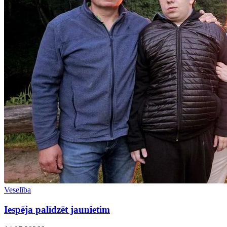
Veselība
Iespēja palīdzēt jaunietim