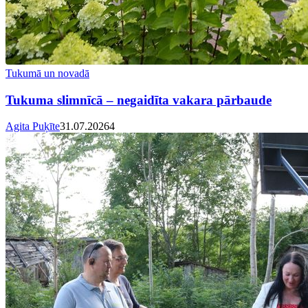
Tukumā un novadā
Tukuma slimnīcā – negaidīta vakara pārbaude
Agita Puķīte
31.07.2026
4