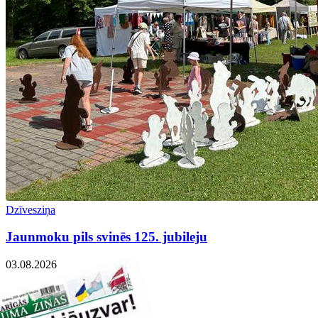
Dzīvesziņa
Jaunmoku pils svinēs 125. jubileju
03.08.2026