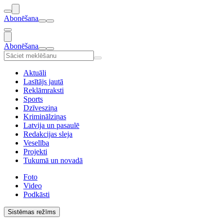
Abonēšana
Abonēšana
Aktuāli
Lasītājs jautā
Reklāmraksti
Sports
Dzīvesziņa
Kriminālziņas
Latvija un pasaulē
Redakcijas sleja
Veselība
Projekti
Tukumā un novadā
Foto
Video
Podkāsti
Sistēmas režīms