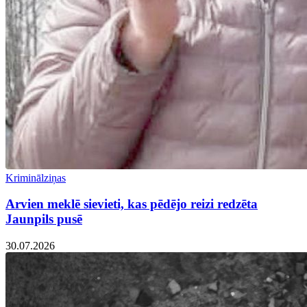
Kriminālziņas
Arvien meklē sievieti, kas pēdējo reizi redzēta
Jaunpils pusē
30.07.2026