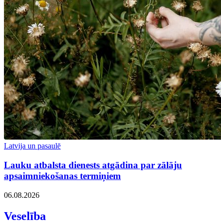
Latvija un pasaulē
Lauku atbalsta dienests atgādina par zālāju
apsaimniekošanas termiņiem
06.08.2026
Veselība