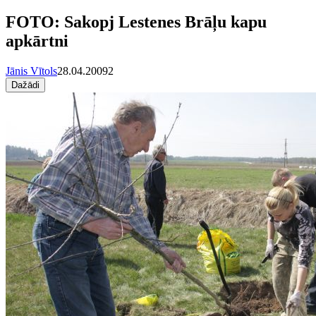
FOTO: Sakopj Lestenes Brāļu kapu
apkārtni
Jānis Vītols
28.04.2009
2
Dažādi