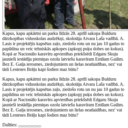
Kapus, kapu apkārtni un parku līdzās 28. aprīlī sakopa Bulduru
dārzkopības vidusskolas audzēkņi, skolotāja Aivara Laša vadībā. A.
Lasis ir projektējis kapsētas zaļo, ziedošo rotu un nu jau 10 gadus to
papildina un veic tehniskās apkopes (apkopj puķu dobes un kokus).
Kopā ar Nacionālo karavīru apvienības priekšsēdi Edgaru Skuju
jaunieši iestādīja piemiņas ozolu latviešu karavīram Emīlam Gailim.
Bez E. Gaiļa ierosmes, ziedojumiem un lielas neatlaidības, nez' vai
tādi Lestenes Brāļu kapi šodien maz būtu?
Kapus, kapu apkārtni un parku līdzās 28. aprīlī sakopa Bulduru
dārzkopības vidusskolas audzēkņi, skolotāja Aivara Laša vadībā. A.
Lasis ir projektējis kapsētas zaļo, ziedošo rotu un nu jau 10 gadus to
papildina un veic tehniskās apkopes (apkopj puķu dobes un kokus).
Kopā ar Nacionālo karavīru apvienības priekšsēdi Edgaru Skuju
jaunieši iestādīja piemiņas ozolu latviešu karavīram Emīlam Gailim.
Bez E. Gaiļa ierosmes, ziedojumiem un lielas neatlaidības, nez' vai
tādi Lestenes Brāļu kapi šodien maz būtu?
Dalīties: