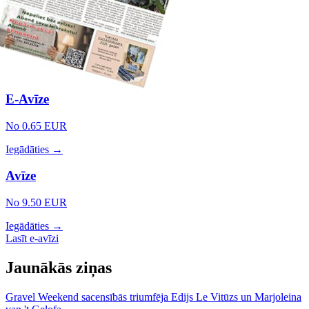
E-Avīze
No 0.65 EUR
Iegādāties →
Avīze
No 9.50 EUR
Iegādāties →
Lasīt e-avīzi
Jaunākās ziņas
Gravel Weekend sacensībās triumfēja Edijs Le Vitūzs un Marjoleina