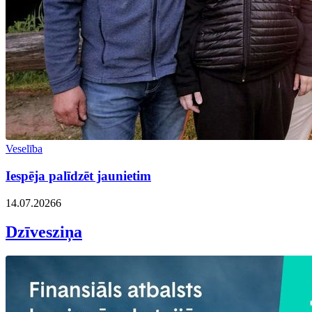
Veselība
Iespēja palīdzēt jaunietim
14.07.2026
6
Dzīvesziņa