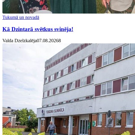
Tukumā un novadā
Kā Dzintarā svētkus svinēja!
Valda Dzelzkalēja
07.08.2026
8