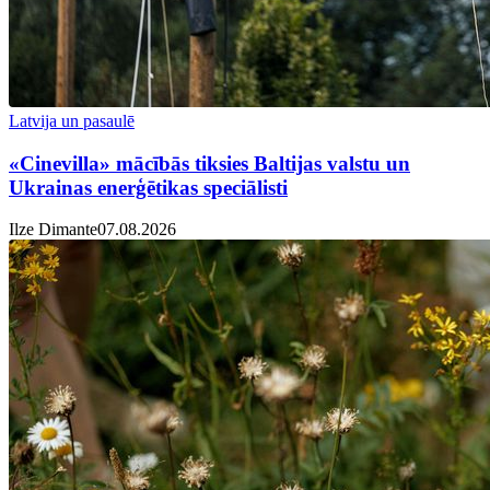
Latvija un pasaulē
«Cinevilla» mācībās tiksies Baltijas valstu un
Ukrainas enerģētikas speciālisti
Ilze Dimante
07.08.2026