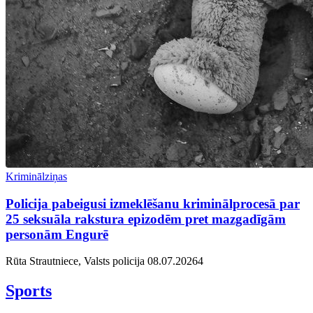
Kriminālziņas
Policija pabeigusi izmeklēšanu kriminālprocesā par
25 seksuāla rakstura epizodēm pret mazgadīgām
personām Engurē
Rūta Strautniece, Valsts policija
08.07.2026
4
Sports