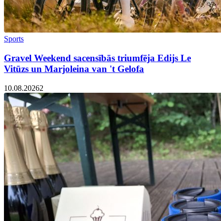
Sports
Gravel Weekend sacensībās triumfēja Edijs Le
Vitūzs un Marjoleina van 't Gelofa
10.08.2026
2