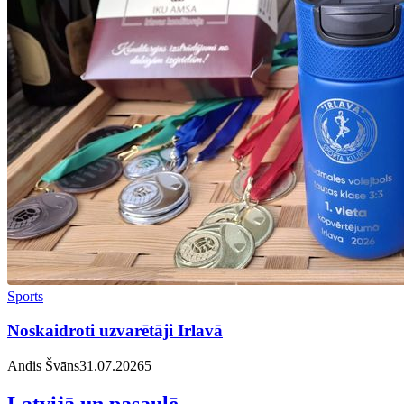
Sports
Noskaidroti uzvarētāji Irlavā
Andis Švāns
31.07.2026
5