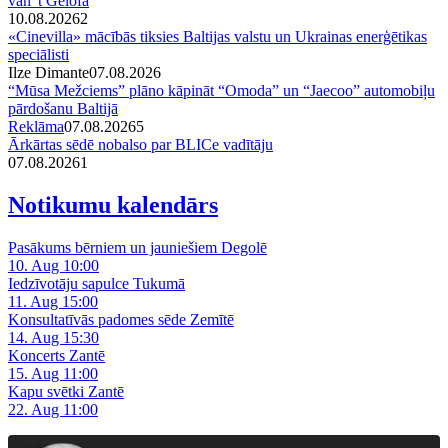
van 't Gelofa
10.08.2026
2
«Cinevilla» mācībās tiksies Baltijas valstu un Ukrainas enerģētikas
speciālisti
Ilze Dimante
07.08.2026
“Mūsa Mežciems” plāno kāpināt “Omoda” un “Jaecoo” automobiļu
pārdošanu Baltijā
Reklāma
07.08.2026
5
Ārkārtas sēdē nobalso par BLICe vadītāju
07.08.2026
1
Notikumu kalendārs
Pasākums bērniem un jauniešiem Degolē
10. Aug 10:00
Iedzīvotāju sapulce Tukumā
11. Aug 15:00
Konsultatīvās padomes sēde Zemītē
14. Aug 15:30
Koncerts Zantē
15. Aug 11:00
Kapu svētki Zantē
22. Aug 11:00