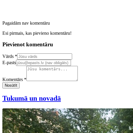
Pagaidām nav komentāru
Esi pirmais, kas pievieno komentāru!
Pievienot komentāru
Confirm your email address
Vārds *
E-pasts
Komentārs *
Nosūtīt
Tukumā un novadā