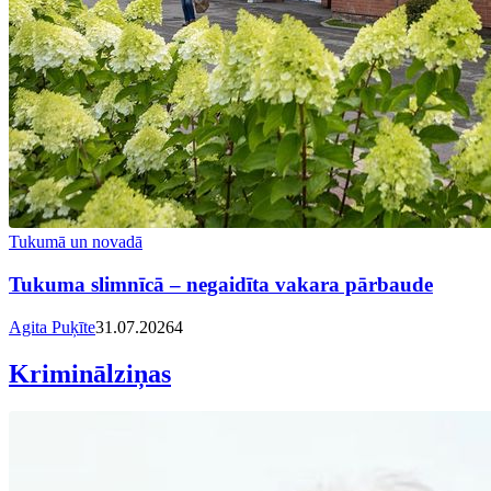
Tukumā un novadā
Tukuma slimnīcā – negaidīta vakara pārbaude
Agita Puķīte
31.07.2026
4
Kriminālziņas