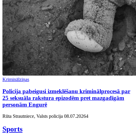
Kriminālziņas
Policija pabeigusi izmeklēšanu kriminālprocesā par
25 seksuāla rakstura epizodēm pret mazgadīgām
personām Engurē
Rūta Strautniece, Valsts policija
08.07.2026
4
Sports