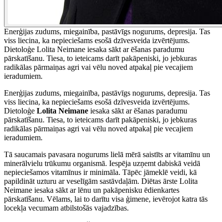
Enerģijas zudums, miegainība, pastāvīgs nogurums, depresija. Tas
viss liecina, ka nepieciešams esošā dzīvesveida izvērtējums.
Dietoloģe Lolita Neimane iesaka sākt ar ēšanas paradumu
pārskatīšanu. Tiesa, to ieteicams darīt pakāpeniski, jo jebkuras
radikālas pārmaiņas agri vai vēlu noved atpakaļ pie vecajiem
ieradumiem.
Enerģijas zudums, miegainība, pastāvīgs nogurums, depresija. Tas
viss liecina, ka nepieciešams esošā dzīvesveida izvērtējums.
Dietoloģe
Lolita Neimane
iesaka sākt ar ēšanas paradumu
pārskatīšanu. Tiesa, to ieteicams darīt pakāpeniski, jo jebkuras
radikālas pārmaiņas agri vai vēlu noved atpakaļ pie vecajiem
ieradumiem.
Tā saucamais pavasara nogurums lielā mērā saistīts ar vitamīnu un
minerālvielu trūkumu organismā. Iespēja uzņemt dabiskā veidā
nepieciešamos vitamīnus ir minimāla. Tāpēc jāmeklē veidi, kā
papildināt uzturu ar veselīgām sastāvdaļām. Diētas ārste Lolita
Neimane iesaka sākt ar lēnu un pakāpenisku ēdienkartes
pārskatīšanu. Vēlams, lai to darītu visa ģimene, ievērojot katra tās
locekļa vecumam atbilstošās vajadzības.