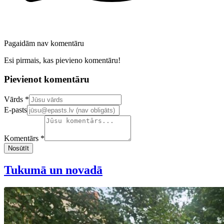
Pagaidām nav komentāru
Esi pirmais, kas pievieno komentāru!
Pievienot komentāru
Confirm your email address
Vārds *
E-pasts
Komentārs *
Nosūtīt
Tukumā un novadā