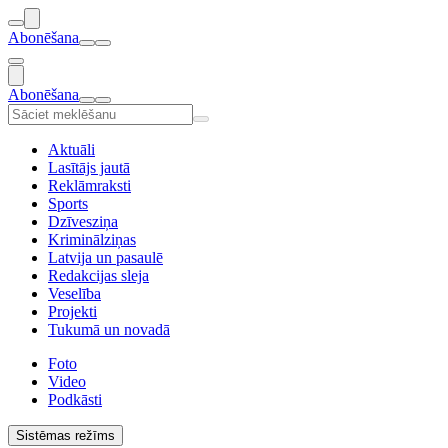
Abonēšana
Abonēšana
Aktuāli
Lasītājs jautā
Reklāmraksti
Sports
Dzīvesziņa
Kriminālziņas
Latvija un pasaulē
Redakcijas sleja
Veselība
Projekti
Tukumā un novadā
Foto
Video
Podkāsti
Sistēmas režīms