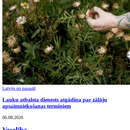
Latvija un pasaulē
Lauku atbalsta dienests atgādina par zālāju
apsaimniekošanas termiņiem
06.08.2026
Veselība