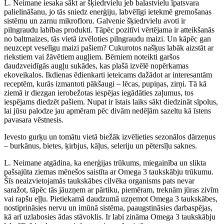
L. Neimane iesaka sākt ar šķiedrvielu jeb balastvielu īpatsvara
palielināšanu, jo tās sniedz enerģiju, labvēlīgi ietekmē gremošanas
sistēmu un zarnu mikrofloru. Galvenie šķiedrvielu avoti ir
pilngraudu labības produkti. Tāpēc pozitīvi vērtējama ir atteikšanās
no baltmaizes, tās vietā izvēloties pilngraudu maizi. Un kāpēc gan
neuzcept veselīgu maizi pašiem? Cukurotos našķus labāk aizstāt ar
riekstiem vai žāvētiem augļiem. Bērniem noteikti garšos
daudzveidīgās augļu sukādes, kas plašā izvēlē nopērkamas
ekoveikalos. Ikdienas ēdienkarti ieteicams dažādot ar interesantām
receptēm, kurās izmantoti pākšaugi – lēcas, pupiņas, zirņi. Tā kā
ziemā ir diezgan ierobežotas iespējas iegādāties zaļumus, tos
iespējams diedzēt pašiem. Nupat ir īstais laiks sākt diedzināt sīpolus,
lai jūsu palodze jau apmēram pēc divām nedēļām sazeltu kā īstens
pavasara vēstnesis.
Ievesto gurķu un tomātu vietā biežāk izvēlieties sezonālos dārzeņus
– burkānus, bietes, ķirbjus, kāļus, seleriju un pētersīļu saknes.
L. Neimane atgādina, ka enerģijas trūkums, miegainība un slikta
pašsajūta ziemas mēnešos saistīta ar Omega 3 taukskābju trūkumu.
Šīs neaizvietojamās taukskābes cilvēka organisms pats nevar
saražot, tāpēc tās jāuzņem ar pārtiku, piemēram, treknām jūras zivīm
vai rapšu eļļu. Pietiekamā daudzumā uzņemot Omega 3 taukskābes,
nostiprināsies nervu un imūnā sistēma, paaugstināsies darbaspējas,
kā arī uzlabosies ādas stāvoklis. Ir labi zināma Omega 3 taukskābju