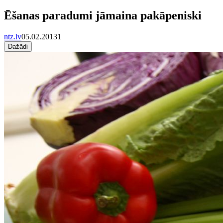
Ēšanas paradumi jāmaina pakāpeniski
ntz.lv
05.02.2013
1
Dažādi