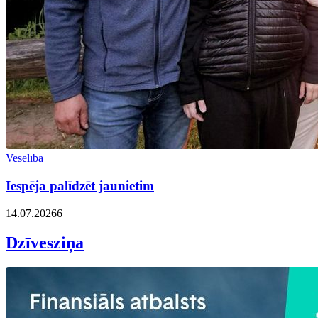
Veselība
Iespēja palīdzēt jaunietim
14.07.2026
6
Dzīvesziņa