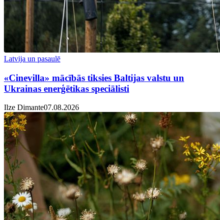
Latvija un pasaulē
«Cinevilla» mācībās tiksies Baltijas valstu un
Ukrainas enerģētikas speciālisti
Ilze Dimante
07.08.2026