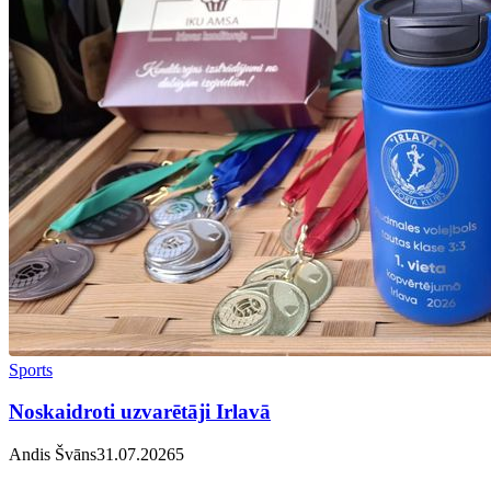
Sports
Noskaidroti uzvarētāji Irlavā
Andis Švāns
31.07.2026
5