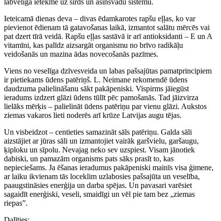
labvēlīgā ietekme uz sirds un asinsvadu sistēmu.
Ieteicamā dienas deva – divas ēdamkarotes rapšu eļļas, ko var
pievienot ēdienam tā gatavošanas laikā, izmantot salātu mērcēs vai
pat dzert tīrā veidā. Rapšu eļļas sastāvā ir arī antioksidanti – E un A
vitamīni, kas palīdz aizsargāt organismu no brīvo radikāļu
veidošanās un mazina ādas novecošanās pazīmes.
Viens no veselīga dzīvesveida un labas pašsajūtas pamatprincipiem
ir pietiekams ūdens patēriņš. L. Neimane rekomendē ūdens
daudzuma palielināšanu sākt pakāpeniski. Vispirms jāiegūst
ieradums izdzert glāzi ūdens tūlīt pēc pamošanās. Tad jāizvirza
lielāks mērķis – palielināt ūdens patēriņu par vienu glāzi. Aukstos
ziemas vakaros lieti noderēs arī krūze Latvijas augu tējas.
Un visbeidzot – centieties samazināt sāls patēriņu. Galda sāli
aizstājiet ar jūras sāli un izmantojiet vairāk garšvielu, garšaugu,
ķiploku un sīpolu. Nevajag neko sev uzspiest. Visam jānotiek
dabiski, un pamazām organisms pats sāks prasīt to, kas
nepieciešams. Ja ēšanas ieradumus pakāpeniski mainīs visa ģimene,
ar laiku ikvienam tās loceklim uzlabosies pašsajūta un veselība,
paaugstināsies enerģija un darba spējas. Un pavasari varēsiet
sagaidīt enerģiski, veseli, smaidīgi un vēl pie tam bez „ziemas
riepas”.
Dalīties: