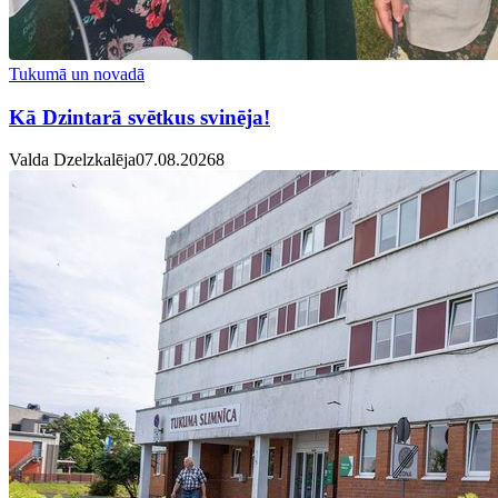
Tukumā un novadā
Kā Dzintarā svētkus svinēja!
Valda Dzelzkalēja
07.08.2026
8