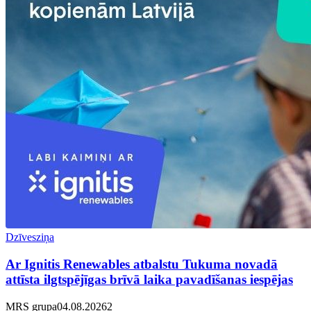
Dzīvesziņa
Ar Ignitis Renewables atbalstu Tukuma novadā
attīsta ilgtspējīgas brīvā laika pavadīšanas iespējas
MRS grupa
04.08.2026
2