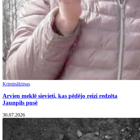
Kriminālziņas
Arvien meklē sievieti, kas pēdējo reizi redzēta
Jaunpils pusē
30.07.2026