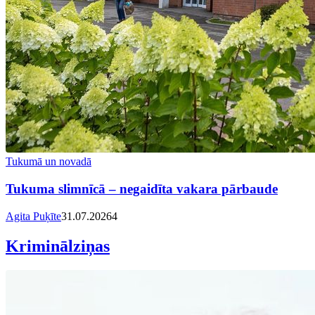
Tukumā un novadā
Tukuma slimnīcā – negaidīta vakara pārbaude
Agita Puķīte
31.07.2026
4
Kriminālziņas