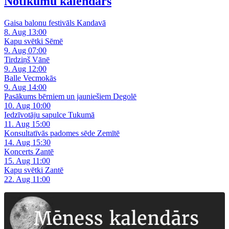
Notikumu kalendārs
Gaisa balonu festivāls Kandavā
8. Aug 13:00
Kapu svētki Sēmē
9. Aug 07:00
Tirdziņš Vānē
9. Aug 12:00
Balle Vecmokās
9. Aug 14:00
Pasākums bērniem un jauniešiem Degolē
10. Aug 10:00
Iedzīvotāju sapulce Tukumā
11. Aug 15:00
Konsultatīvās padomes sēde Zemītē
14. Aug 15:30
Koncerts Zantē
15. Aug 11:00
Kapu svētki Zantē
22. Aug 11:00