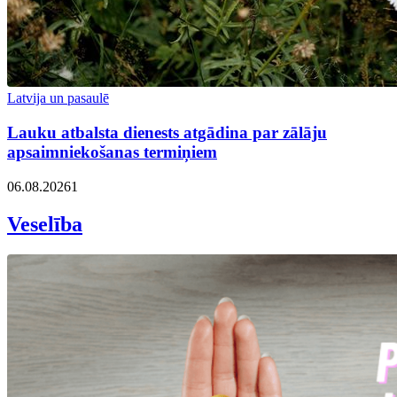
Latvija un pasaulē
Lauku atbalsta dienests atgādina par zālāju
apsaimniekošanas termiņiem
06.08.2026
1
Veselība