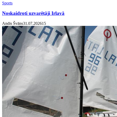
Sports
Noskaidroti uzvarētāji Irlavā
Andis Švāns
31.07.2026
1
5