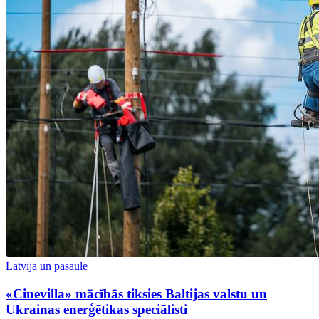
Latvija un pasaulē
«Cinevilla» mācībās tiksies Baltijas valstu un
Ukrainas enerģētikas speciālisti