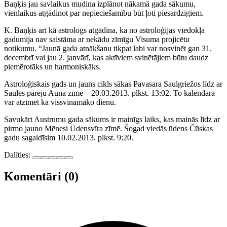
Baņķis jau savlaikus mudina izplānot nākamā gada sākumu,
vienlaikus atgādinot par nepieciešamību būt ļoti piesardzīgiem.
K. Baņķis arī kā astrologs atgādina, ka no astroloģijas viedokļa
gadumija nav saistāma ar nekādu zīmīgu Visuma projicētu
notikumu. “Jaunā gada atnākšanu tikpat labi var nosvinēt gan 31.
decembrī vai jau 2. janvārī, kas aktīviem svinētājiem būtu daudz
piemērotāks un harmoniskāks.
Astroloģiskais gads un jauns cikls sākas Pavasara Saulgriežos līdz ar
Saules pāreju Auna zīmē – 20.03.2013. plkst. 13:02. To kalendārā
var atzīmēt kā vissvinamāko dienu.
Savukārt Austrumu gada sākums ir mainīgs laiks, kas mainās līdz ar
pirmo jauno Mēnesi Ūdensvīra zīmē. Šogad viedās ūdens Čūskas
gadu sagaidīsim 10.02.2013. plkst. 9:20.
Dalīties:
Komentāri (0)