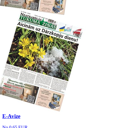
E-Avīze
No 0.65 EUR