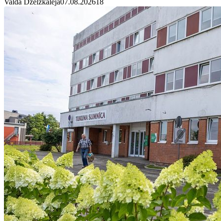
Valda Dzelzkalēja
07.08.2026
1
8