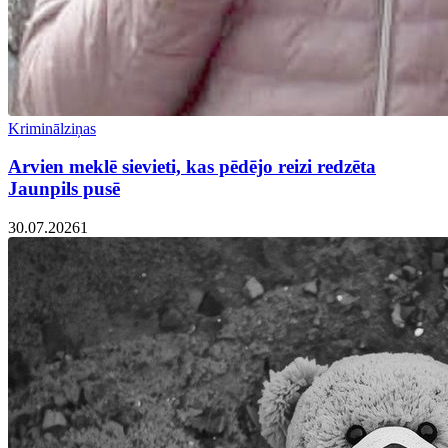
Kriminālziņas
Arvien meklē sievieti, kas pēdējo reizi redzēta
Jaunpils pusē
30.07.2026
1