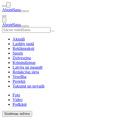
Abonēšana
Abonēšana
Aktuāli
Lasītājs jautā
Reklāmraksti
Sports
Dzīvesziņa
Kriminālziņas
Latvija un pasaulē
Redakcijas sleja
Veselība
Projekti
Tukumā un novadā
Foto
Video
Podkāsti
Sistēmas režīms