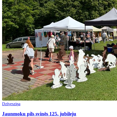
Dzīvesziņa
Jaunmoku pils svinēs 125. jubileju