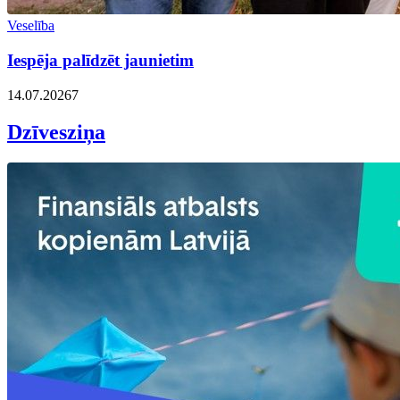
Veselība
Iespēja palīdzēt jaunietim
14.07.2026
7
Dzīvesziņa