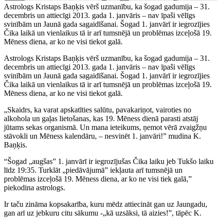
Astrologs Kristaps Baņķis vērš uzmanību, ka šogad gadumija – 31.
decembris un attiecīgi 2013. gada 1. janvāris – nav īpaši vēlīgs
svinībām un Jaunā gada sagaidīšanai. Šogad 1. janvārī ir iegrozījies
Čika laikā un vienlaikus tā ir arī tumsnējā un problēmas izceļošā 19.
Mēness diena, ar ko ne visi tiekot galā.
Astrologs Kristaps Baņķis vērš uzmanību, ka šogad gadumija – 31.
decembris un attiecīgi 2013. gada 1. janvāris – nav īpaši vēlīgs
svinībām un Jaunā gada sagaidīšanai. Šogad 1. janvārī ir iegrozījies
Čika laikā un vienlaikus tā ir arī tumsnējā un problēmas izceļošā 19.
Mēness diena, ar ko ne visi tiekot galā.
„Skaidrs, ka varat apskatīties salūtu, pavakariņot, vairoties no
alkohola un gaļas lietošanas, kas 19. Mēness dienā parasti atstāj
jūtams sekas organismā. Un mana ieteikums, ņemot vērā zvaigžņu
stāvokli un Mēness kalendāru, – nesvinēt 1. janvāri!” mudina K.
Baņķis.
“Šogad „augšas” 1. janvārī ir iegrozījušas Čika laiku jeb Tukšo laiku
līdz 19:35. Turklāt „piedāvājumā” iekļauta arī tumsnējā un
problēmas izceļošā 19. Mēness diena, ar ko ne visi tiek galā,”
piekodina astrologs.
Ir taču zināma kopsakarība, kuru mēdz attiecināt gan uz Jaungadu,
gan arī uz jebkuru citu sākumu -„kā uzsāksi, tā aizies!”, tāpēc K.