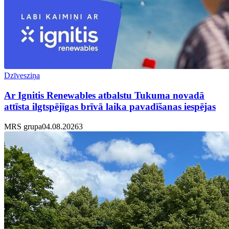
Dzīvesziņa
Ar Ignitis Renewables atbalstu Tukuma novadā
attīsta ilgtspējīgas brīvā laika pavadīšanas iespējas
MRS grupa
04.08.2026
3