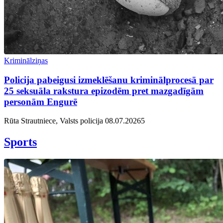
Kriminālziņas
Policija pabeigusi izmeklēšanu kriminālprocesā par
25 seksuāla rakstura epizodēm pret mazgadīgām
personām Engurē
Rūta Strautniece, Valsts policija
08.07.2026
5
Sports