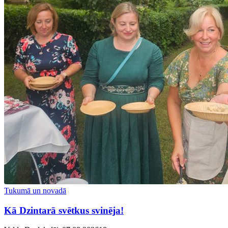
Tukumā un novadā
Kā Dzintarā svētkus svinēja!