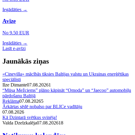
Iegādāties →
Avīze
No 9.50 EUR
Iegādāties →
Lasīt e-avīzi
Jaunākās ziņas
«Cinevilla» mācībās tiksies Baltijas valstu un Ukrainas enerģētikas
speciālisti
Ilze Dimante
07.08.2026
1
“Mūsa Mežciems” plāno kāpināt “Omoda” un “Jaecoo” automobiļu
pārdošanu Baltijā
Reklāma
07.08.2026
5
Ārkārtas sēdē nobalso par BLICe vadītāju
07.08.2026
Kā Dzintarā svētkus svinēja!
Valda Dzelzkalēja
07.08.2026
1
8