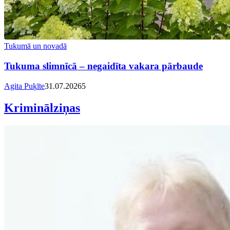
Tukumā un novadā
Tukuma slimnīcā – negaidīta vakara pārbaude
Agita Puķīte
31.07.2026
5
Kriminālziņas