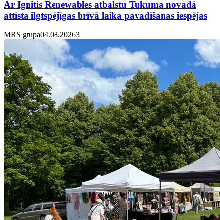
Ar Ignitis Renewables atbalstu Tukuma novadā
attīsta ilgtspējīgas brīvā laika pavadīšanas iespējas
MRS grupa
04.08.2026
3