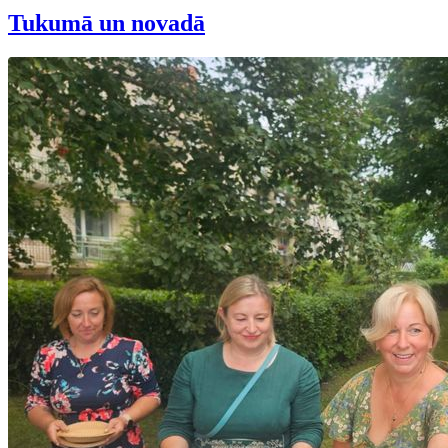
Tukumā un novadā