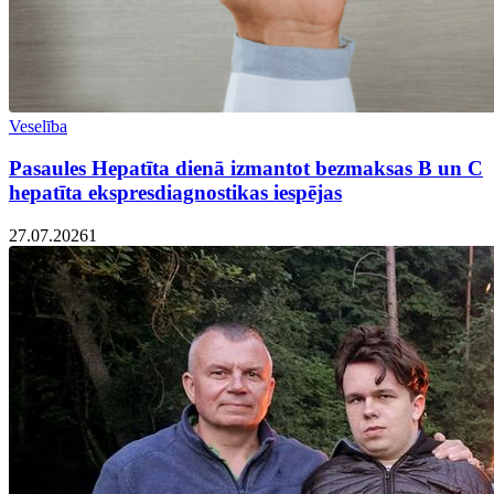
Veselība
Pasaules Hepatīta dienā izmantot bezmaksas B un C
hepatīta ekspresdiagnostikas iespējas
27.07.2026
1