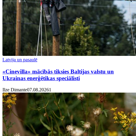
Latvija un pasaulē
«Cinevilla» mācībās tiksies Baltijas valstu un
Ukrainas enerģētikas speciālisti
Ilze Dimante
07.08.2026
1