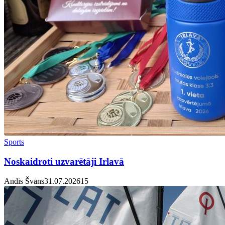
Sports
Noskaidroti uzvarētāji Irlavā
Andis Švāns
31.07.2026
1
5