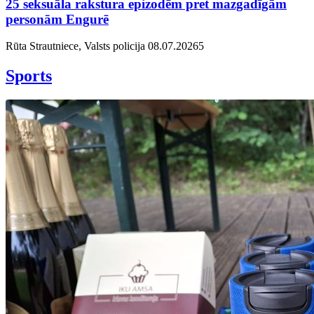
25 seksuāla rakstura epizodēm pret mazgadīgām
personām Engurē
Rūta Strautniece, Valsts policija
08.07.2026
5
Sports