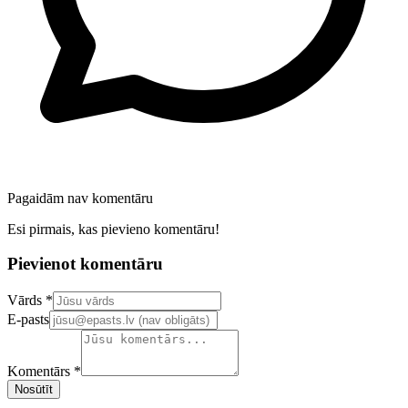
Pagaidām nav komentāru
Esi pirmais, kas pievieno komentāru!
Pievienot komentāru
Confirm your email address
Vārds *
E-pasts
Komentārs *
Nosūtīt