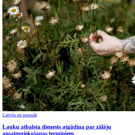
Latvija un pasaulē
Lauku atbalsta dienests atgādina par zālāju
apsaimniekošanas termiņiem