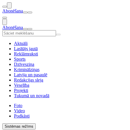
Abonēšana
Abonēšana
Aktuāli
Lasītājs jautā
Reklāmraksti
Sports
Dzīvesziņa
Kriminālziņas
Latvija un pasaulē
Redakcijas sleja
Veselība
Projekti
Tukumā un novadā
Foto
Video
Podkāsti
Sistēmas režīms