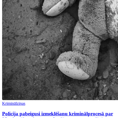
Kriminālziņas
Policija pabeigusi izmeklēšanu kriminālprocesā par