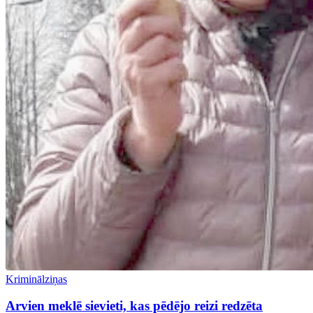
Kriminālziņas
Arvien meklē sievieti, kas pēdējo reizi redzēta