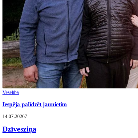
Veselība
Iespēja palīdzēt jaunietim
14.07.2026
7
Dzīvesziņa