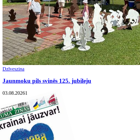
Dzīvesziņa
Jaunmoku pils svinēs 125. jubileju
03.08.2026
1