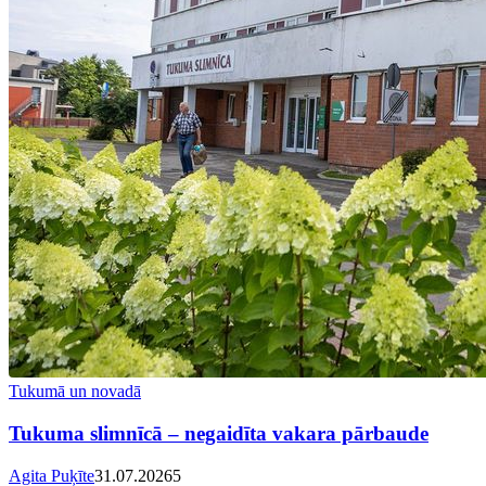
Tukumā un novadā
Tukuma slimnīcā – negaidīta vakara pārbaude
Agita Puķīte
31.07.2026
5