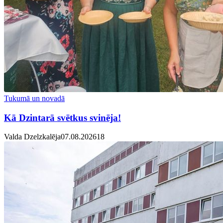
Tukumā un novadā
Kā Dzintarā svētkus svinēja!
Valda Dzelzkalēja
07.08.2026
1
8