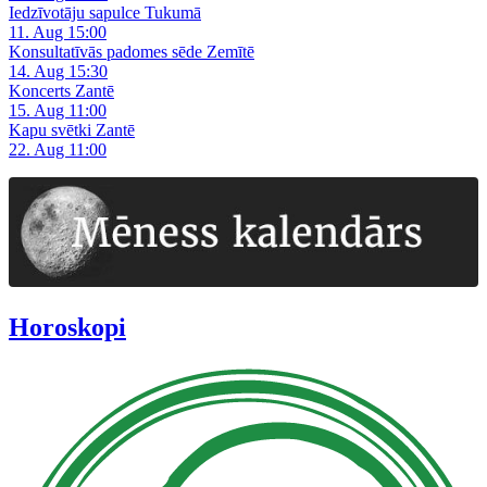
Iedzīvotāju sapulce Tukumā
11. Aug 15:00
Konsultatīvās padomes sēde Zemītē
14. Aug 15:30
Koncerts Zantē
15. Aug 11:00
Kapu svētki Zantē
22. Aug 11:00
Horoskopi