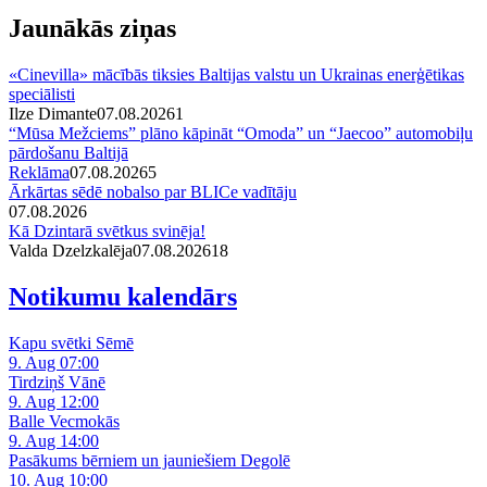
Jaunākās ziņas
«Cinevilla» mācībās tiksies Baltijas valstu un Ukrainas enerģētikas
speciālisti
Ilze Dimante
07.08.2026
1
“Mūsa Mežciems” plāno kāpināt “Omoda” un “Jaecoo” automobiļu
pārdošanu Baltijā
Reklāma
07.08.2026
5
Ārkārtas sēdē nobalso par BLICe vadītāju
07.08.2026
Kā Dzintarā svētkus svinēja!
Valda Dzelzkalēja
07.08.2026
1
8
Notikumu kalendārs
Kapu svētki Sēmē
9. Aug 07:00
Tirdziņš Vānē
9. Aug 12:00
Balle Vecmokās
9. Aug 14:00
Pasākums bērniem un jauniešiem Degolē
10. Aug 10:00