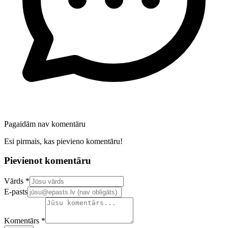
Pagaidām nav komentāru
Esi pirmais, kas pievieno komentāru!
Pievienot komentāru
Confirm your email address
Vārds *
E-pasts
Komentārs *