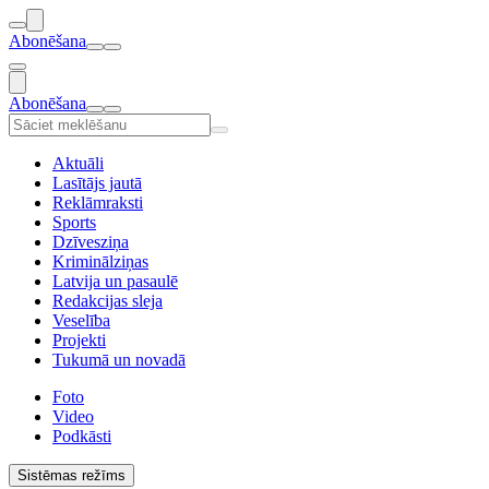
Abonēšana
Abonēšana
Aktuāli
Lasītājs jautā
Reklāmraksti
Sports
Dzīvesziņa
Kriminālziņas
Latvija un pasaulē
Redakcijas sleja
Veselība
Projekti
Tukumā un novadā
Foto
Video
Podkāsti
Sistēmas režīms