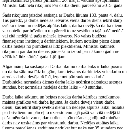
Iepriekšminēto paredz pirmdien, 26. maijā, valdībā apstiprinātais
Ministru kabineta rīkojums Par darba dienu pārcelšanu 2015. gadā.
Šāds rīkojums jāizdod saskaņā ar Darba likuma 133. panta 4. daļu.
Tas paredz, ja darba nedēļas ietvaros viena darba diena iekrīt starp
svētku dienu un nedēļas atpūtas laiku, darba devējs šo darba dienu
var noteikt par brīvdienu un pārcelt to uz sestdienu tajā pašā nedēļā
vai citā nedēļā tā paša mēneša ietvaros. No valsts budžeta
finansējamo institūciju darbiniekiem, kuriem noteikta piecu dienu
darba nedēļa no pirmdienas līdz piektdienai, Ministru kabinets
rīkojumu par darba dienas pārcelšanu izdod par nākamo gadu ne
vēlāk kā līdz kārtējā gada 1.jūlijam.
Atgādinām, ka saskaņā ar Darba likumu darba laiks ir laika posms
no darba sākuma līdz beigām, kura ietvaros darbinieks veic darbu un
atrodas darba devēja rīcībā, izņemot pārtraukumus darbā.
Darbinieka normālais dienas darba laiks nedrīkst pārsniegt astoņas
stundas, bet normālais nedēļas darba laiks – 40 stundas.
Darba laika sākumu un beigas nosaka darba kārtības noteikumos,
maiņas grafikos vai darba līgumā. Ja darba devējs vienu darba
dienu, kas iekrīt starp svētku dienu un nedēļas atpūtas laiku, nosaka
par brīvdienu un pārceļ to uz sestdienu tajā pašā vai citā nedēļā tā
paša mēneša ietvaros, darba dienas pārcelšanas gadījumā minētais
darbs nav uzskatāms par virsstundu darbu. Nedēļas atpūtas laika
ilgums pārcelšanas gadījumā nedrīkst būt īsāks par 35 stundām pēc