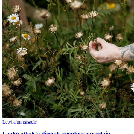
Latvija un pasaulē
Lauku atbalsta dienests atgādina par zālāju