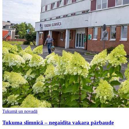
Tukumā un novadā
Tukuma slimnīcā – negaidīta vakara pārbaude