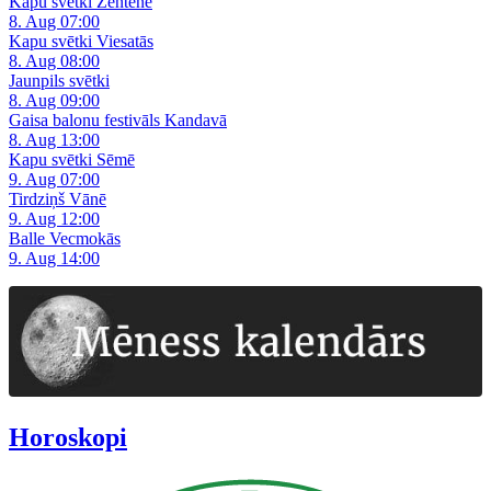
Kapu svētki Zentenē
8. Aug 07:00
Kapu svētki Viesatās
8. Aug 08:00
Jaunpils svētki
8. Aug 09:00
Gaisa balonu festivāls Kandavā
8. Aug 13:00
Kapu svētki Sēmē
9. Aug 07:00
Tirdziņš Vānē
9. Aug 12:00
Balle Vecmokās
9. Aug 14:00
Horoskopi