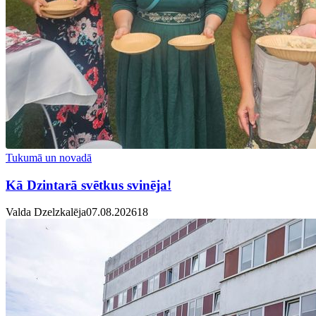
Tukumā un novadā
Kā Dzintarā svētkus svinēja!
Valda Dzelzkalēja
07.08.2026
1
8