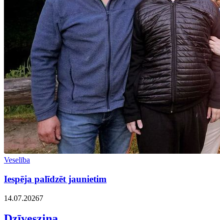
Veselība
Iespēja palīdzēt jaunietim
14.07.2026
7
Dzīvesziņa