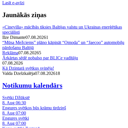
Lasīt e-avīzi
Jaunākās ziņas
«Cinevilla» mācībās tiksies Baltijas valstu un Ukrainas enerģētikas
speciālisti
Ilze Dimante
07.08.2026
1
“Mūsa Mežciems” plāno kāpināt “Omoda” un “Jaecoo” automobiļu
pārdošanu Baltijā
Reklāma
07.08.2026
5
Ārkārtas sēdē nobalso par BLICe vadītāju
07.08.2026
Kā Dzintarā svētkus svinēja!
Valda Dzelzkalēja
07.08.2026
1
8
Notikumu kalendārs
Svētki Džūkstē
8. Aug 06:30
Engures svētkos būs krāmu tirdziņš
8. Aug 07:00
Engures svētki
8. Aug 07:00