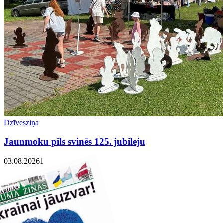
Dzīvesziņa
Jaunmoku pils svinēs 125. jubileju
03.08.2026
1