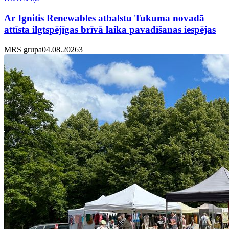
Ar Ignitis Renewables atbalstu Tukuma novadā
attīsta ilgtspējīgas brīvā laika pavadīšanas iespējas
MRS grupa
04.08.2026
3