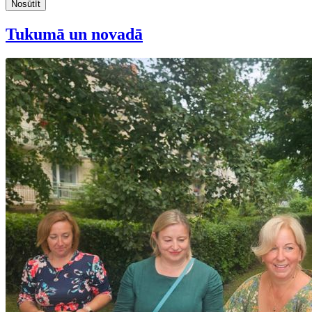
Nosūtīt
Tukumā un novadā