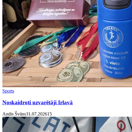
Sports
Noskaidroti uzvarētāji Irlavā
Andis Švāns
31.07.2026
1
5