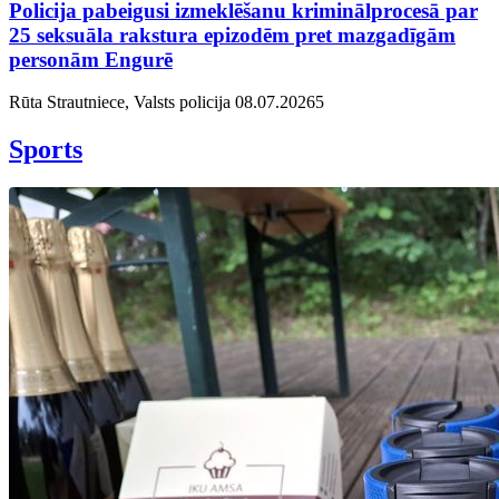
Policija pabeigusi izmeklēšanu kriminālprocesā par
25 seksuāla rakstura epizodēm pret mazgadīgām
personām Engurē
Rūta Strautniece, Valsts policija
08.07.2026
5
Sports