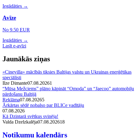
Iegādāties →
Avīze
No 9.50 EUR
Iegādāties →
Lasīt e-avīzi
Jaunākās ziņas
«Cinevilla» mācībās tiksies Baltijas valstu un Ukrainas enerģētikas
speciālisti
Ilze Dimante
07.08.2026
1
“Mūsa Mežciems” plāno kāpināt “Omoda” un “Jaecoo” automobiļu
pārdošanu Baltijā
Reklāma
07.08.2026
5
Ārkārtas sēdē nobalso par BLICe vadītāju
07.08.2026
Kā Dzintarā svētkus svinēja!
Valda Dzelzkalēja
07.08.2026
1
8
Notikumu kalendārs