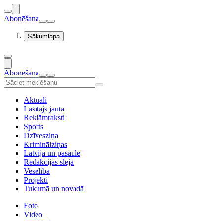
Abonēšana
Sākumlapa
Abonēšana
Aktuāli
Lasītājs jautā
Reklāmraksti
Sports
Dzīvesziņa
Kriminālziņas
Latvija un pasaulē
Redakcijas sleja
Veselība
Projekti
Tukumā un novadā
Foto
Video