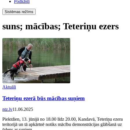
Podkāsti
Sistēmas režīms
suns; mācības; Teteriņu ezers
Aktuāli
Teteriņu ezerā būs mācības suņiem
ntz.lv
11.06.2025
Piektdien, 13. jūnijā no 18.00 līdz 20.00, Kandavā, Teteriņu ezera
teritorijā un tā apkārtnē notiks mācību demonstrācijas glābšanā uz
ūdens ar suņiem.