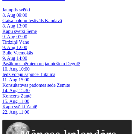
Jaunpils svētki
8. Aug 09:00
Gaisa balonu festivāls Kandavā
8. Aug 13:00
Kapu svētki Sēmē
9. Aug 07:00
Tirdziņš Vānē
9. Aug 12:00
Balle Vecmokās
9. Aug 14:00
Pasākums bērniem un jauniešiem Degolē
10. Aug 10:00
Iedzīvotāju sapulce Tukumā
11. Aug 15:00
Konsultatīvās padomes sēde Zemītē
14. Aug 15:30
Koncerts Zantē
15. Aug 11:00
Kapu svētki Zantē
22. Aug 11:00