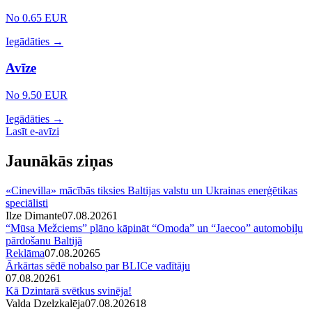
No 0.65 EUR
Iegādāties →
Avīze
No 9.50 EUR
Iegādāties →
Lasīt e-avīzi
Jaunākās ziņas
«Cinevilla» mācībās tiksies Baltijas valstu un Ukrainas enerģētikas
speciālisti
Ilze Dimante
07.08.2026
1
“Mūsa Mežciems” plāno kāpināt “Omoda” un “Jaecoo” automobiļu
pārdošanu Baltijā
Reklāma
07.08.2026
5
Ārkārtas sēdē nobalso par BLICe vadītāju
07.08.2026
1
Kā Dzintarā svētkus svinēja!
Valda Dzelzkalēja
07.08.2026
1
8