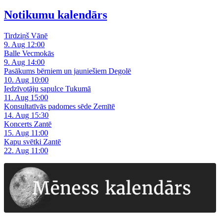
Notikumu kalendārs
Tirdziņš Vānē
9. Aug 12:00
Balle Vecmokās
9. Aug 14:00
Pasākums bērniem un jauniešiem Degolē
10. Aug 10:00
Iedzīvotāju sapulce Tukumā
11. Aug 15:00
Konsultatīvās padomes sēde Zemītē
14. Aug 15:30
Koncerts Zantē
15. Aug 11:00
Kapu svētki Zantē
22. Aug 11:00