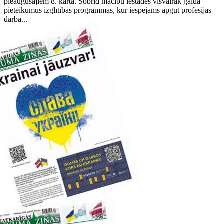
pieaugušajiem 8. kārtā. Šobrīd mācību iestādes visvairāk gaida
pieteikumus izglītības programmās, kur iespējams apgūt profesijas
darba...