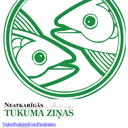
Video
Podkāsti
Foto
Pieslēgties