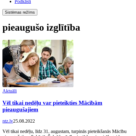
Podkāsti
Sistēmas režīms
pieaugušo izglītība
Aktuāli
Vēl tikai nedēļu var pieteikties Mācībām
pieaugušajiem
ntz.lv
25.08.2022
Vēl tikai nedēļu, līdz 31. augustam, turpinās pieteikšanās Mācību