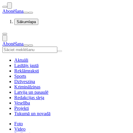
Abonēšana
Sākumlapa
Abonēšana
Aktuāli
Lasītājs jautā
Reklāmraksti
Sports
Dzīvesziņa
Kriminālziņas
Latvija un pasaulē
Redakcijas sleja
Veselība
Projekti
Tukumā un novadā
Foto
Video