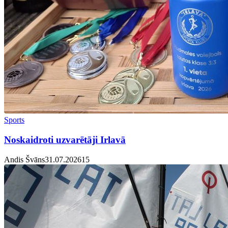
Sports
Noskaidroti uzvarētāji Irlavā
Andis Švāns
31.07.2026
1
5