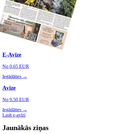
E-Avīze
No 0.65 EUR
Iegādāties →
Avīze
No 9.50 EUR
Iegādāties →
Lasīt e-avīzi
Jaunākās ziņas