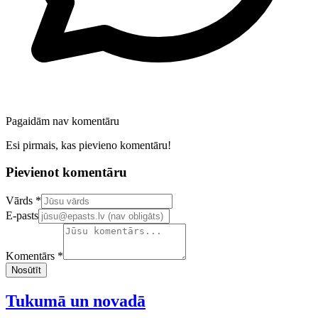
Pagaidām nav komentāru
Esi pirmais, kas pievieno komentāru!
Pievienot komentāru
Confirm your email address
Vārds *
E-pasts
Komentārs *
Nosūtīt
Tukumā un novadā