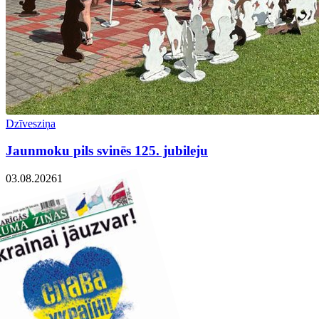
Dzīvesziņa
Jaunmoku pils svinēs 125. jubileju
03.08.2026
1