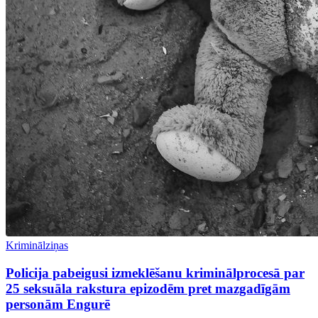
Kriminālziņas
Policija pabeigusi izmeklēšanu kriminālprocesā par
25 seksuāla rakstura epizodēm pret mazgadīgām
personām Engurē