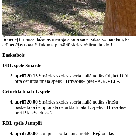
Šonedēļ turpinās dažādas mēroga sporta sacensības komandām, kā
arī nedēļas nogalē Tukuma pievārtē skries «Stirnu buki» !
Basketbols
DDL spēle Smārdē
aprīlī 20.15
Smārdes skolas sporta hallē notiks Olybet DDL
otrā ceturtdaļfināla spēle: «Brīvsolis» pret «A.K.VEF».
Ceturtdaļfināla 1. spēle
aprīlī 20.00
Smārdes skolas sporta hallē notiks vīriešu
basketbola čempionāta ceturtdaļfināla 1. spēle: «Brīvsolis»
pret BK «Saldus» 2.
RBL spēle Jaunpilī
aprīlī 20.00
Jaunpils sporta namā notiks Reģionālās