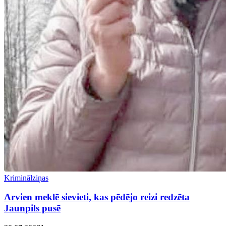
Kriminālziņas
Arvien meklē sievieti, kas pēdējo reizi redzēta
Jaunpils pusē