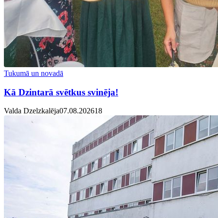
Tukumā un novadā
Kā Dzintarā svētkus svinēja!
Valda Dzelzkalēja
07.08.2026
1
8