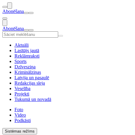
Abonēšana
Abonēšana
Aktuāli
Lasītājs jautā
Reklāmraksti
Sports
Dzīvesziņa
Kriminālziņas
Latvija un pasaulē
Redakcijas sleja
Veselība
Projekti
Tukumā un novadā
Foto
Video
Podkāsti
Sistēmas režīms