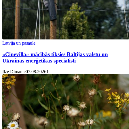
Latvija un pasaulē
«Cinevilla» mācībās tiksies Baltijas valstu un
Ukrainas enerģētikas speciālisti
Ilze Dimante
07.08.2026
1