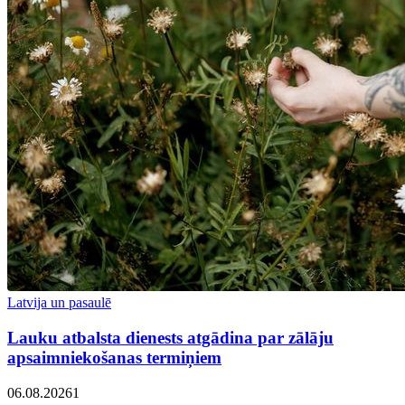
Latvija un pasaulē
Lauku atbalsta dienests atgādina par zālāju
apsaimniekošanas termiņiem
06.08.2026
1