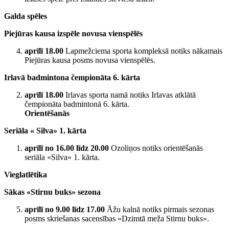
Galda spēles
Piejūras kausa izspēle novusa vienspēlēs
aprīlī 18.00
Lapmežciema sporta kompleksā notiks nākamais
Piejūras kausa posms novusa vienspēlēs.
Irlavā badmintona čempionāta 6. kārta
aprīlī 18.00
Irlavas sporta namā notiks Irlavas atklātā
čempionāta badmintonā 6. kārta.
Orientēšanās
Seriāla « Silva» 1. kārta
aprīlī no 16.00 līdz 20.00
Ozoliņos notiks orientēšanās
seriāla «Silva» 1. kārta.
Vieglatlētika
Sākas «Stirnu buks» sezona
aprīlī no 9.00 līdz 17.00
Āžu kalnā notiks pirmais sezonas
posms skriešanas sacensības «Dzimtā meža Stirnu buks».