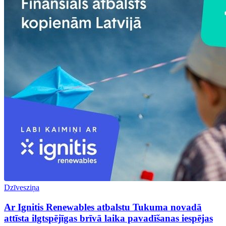
Dzīvesziņa
Ar Ignitis Renewables atbalstu Tukuma novadā
attīsta ilgtspējīgas brīvā laika pavadīšanas iespējas