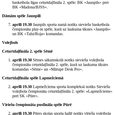
basketbola līgas ceturtdaļfināla 2. spēle: BK «Jaunpils» pret
BK «Madona/BJSS».
Dāmām spēle Jaunpilī
aprīlī 19.30
Jaunpils sporta namā notiks sieviešu basketbola
čempionāta play-in spēle, kurā uz laukuma tiksies «Jaunpils»
un BK «Talsi/Roja» komandas.
Volejbols
Ceturtdaļfināla 2. spēle Sēmē
aprīlī 19.30
Sēmes sākumskolā notiks sieviešu volejbola
čempionāta ceturtdaļfināla 2. spēle, kurā uz laukuma tiksies
komandas «Sēme» un «Mārupe Desk Pro».
Ceturtdaļfināla spēle Lapmežciemā
aprīlī 19.30
Lapmežciema sporta kompleksā notiks Sieviešu
volejbola čempionāta ceturtdaļfināla 2. spēle:
«
Lapmežciems»
pret SK «Pūre».
Vīriešu čempionāta pusfināla spēle Pūrē
aprīlī 19.30
Pūres skolas sporta hallē notiks vīriešu volejbola