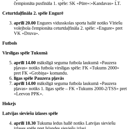
čempionāta pusfināla 1. spēle: SK «Pūre»:«Kandavas» LT.
Ceturtdaļfināla 2. spēle Engurē
aprīlī 20.00
Engures vidusskolas sporta hallē notiks Vīriešu
volejbola čempionāta ceturtdaļfināla 2. spēle: «Engure» pret
VK «Druva».
Futbols
Virslīgas spēle Tukumā
aprīlī 14.00
mākslīgā seguma futbola laukumā «Pauzera
pļavas» notiks futbola virslīgas spēle: FK «Tukums 2000»
pret FK «Grobiņa» komandu.
līgas spēle Pauzera pļavās
aprīlī 14.00
mākslīgā seguma futbola laukumā «Pauzera
pļavas» notiks 1. līgas spēle – FK «Tukums 2000-2/TSS» pret
«Leevon PPK».
Hokejs
Latvijas sieviešu izlases spēle
aprīlī 18.30
Tukuma ledus hallē notiks Latvijas sieviešu
izlases spēle pret Islandes sieviešu izlasi.