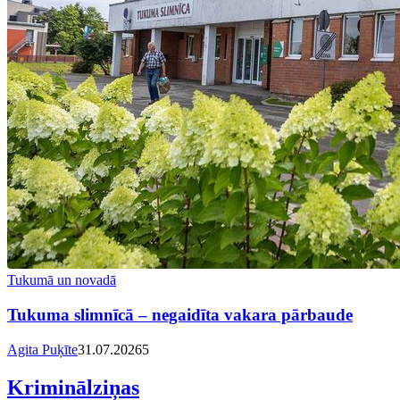
Tukumā un novadā
Tukuma slimnīcā – negaidīta vakara pārbaude
Agita Puķīte
31.07.2026
5
Kriminālziņas